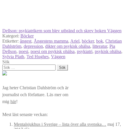
Dellson: psykiatrikern som blev utbränd och skrev boken Väggen
Kategori:
Böcker
Etiketter:
ångest
,
Ångestens mamma
,
Ariel
,
böcker
,
bok
,
Christian
Dahlström
,
depression
,
dikter om psykisk ohälsa
,
litteratur
,
Pia
Dellson
,
poesi
,
poesi om psykisk ohälsa
,
psykiatri
,
psykisk ohälsa
,
Sylvia Plath
,
Ted Hughes
,
Väggen
Sök
Sök
efter:
Jag heter Christian Dahlström och är
journalist och författare. Läs mer om
mig
här
!
Mest läst senaste veckan:
Mentalsjukhus i Sverige – lista över alla svenska…
maj 17,