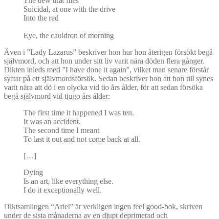
The dew that flies
Suicidal, at one with the drive
Into the red
Eye, the cauldron of morning
Även i ”Lady Lazarus” beskriver hon hur hon återigen försökt begå
självmord, och att hon under sitt liv varit nära döden flera gånger.
Dikten inleds med ”I have done it again”, vilket man senare förstår
syftar på ett självmordsförsök. Sedan beskriver hon att hon till synes
varit nära att dö i en olycka vid tio års ålder, för att sedan försöka
begå självmord vid tjugo års ålder:
The first time it happened I was ten.
It was an accident.
The second time I meant
To last it out and not come back at all.
[…]
Dying
Is an art, like everything else.
I do it exceptionally well.
Diktsamlingen “Ariel” är verkligen ingen feel good-bok, skriven
under de sista månaderna av en djupt deprimerad och