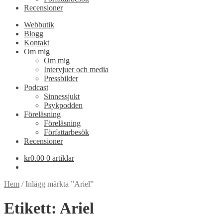
Recensioner
Webbutik
Blogg
Kontakt
Om mig
Om mig
Intervjuer och media
Pressbilder
Podcast
Sinnessjukt
Psykpodden
Föreläsning
Föreläsning
Författarbesök
Recensioner
kr
0.00
0 artiklar
Hem
/
Inlägg märkta ”Ariel”
Etikett:
Ariel