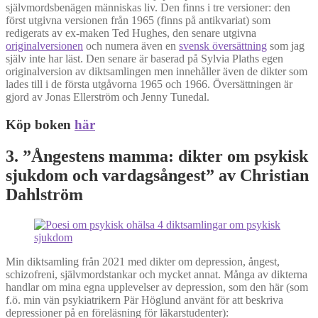
självmordsbenägen människas liv. Den finns i tre versioner: den
först utgivna versionen från 1965 (finns på antikvariat) som
redigerats av ex-maken Ted Hughes, den senare utgivna
originalversionen
och numera även en
svensk översättning
som jag
själv inte har läst. Den senare är baserad på Sylvia Plaths egen
originalversion av diktsamlingen men innehåller även de dikter som
lades till i de första utgåvorna 1965 och 1966. Översättningen är
gjord av Jonas Ellerström och Jenny Tunedal.
Köp boken
här
3. ”Ångestens mamma: dikter om psykisk
sjukdom och vardagsångest” av Christian
Dahlström
Min diktsamling från 2021 med dikter om depression, ångest,
schizofreni, självmordstankar och mycket annat. Många av dikterna
handlar om mina egna upplevelser av depression, som den här (som
f.ö. min vän psykiatrikern Pär Höglund använt för att beskriva
depressioner på en föreläsning för läkarstudenter):