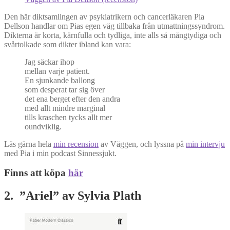
Den här diktsamlingen av psykiatrikern och cancerläkaren Pia
Dellson handlar om Pias egen väg tillbaka från utmattningssyndrom.
Dikterna är korta, kärnfulla och tydliga, inte alls så mångtydiga och
svårtolkade som dikter ibland kan vara:
Jag säckar ihop
mellan varje patient.
En sjunkande ballong
som desperat tar sig över
det ena berget efter den andra
med allt mindre marginal
tills kraschen tycks allt mer
oundviklig.
Läs gärna hela
min recension
av Väggen, och lyssna på
min intervju
med Pia i min podcast Sinnessjukt.
Finns att köpa
här
2. ”Ariel” av Sylvia Plath