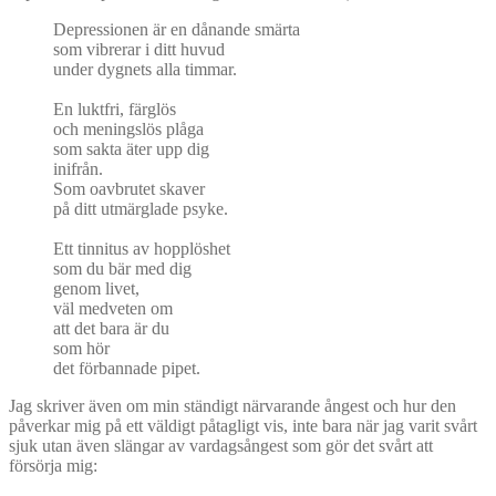
Depressionen är en dånande smärta
som vibrerar i ditt huvud
under dygnets alla timmar.
En luktfri, färglös
och meningslös plåga
som sakta äter upp dig
inifrån.
Som oavbrutet skaver
på ditt utmärglade psyke.
Ett tinnitus av hopplöshet
som du bär med dig
genom livet,
väl medveten om
att det bara är du
som hör
det förbannade pipet.
Jag skriver även om min ständigt närvarande ångest och hur den
påverkar mig på ett väldigt påtagligt vis, inte bara när jag varit svårt
sjuk utan även slängar av vardagsångest som gör det svårt att
försörja mig: