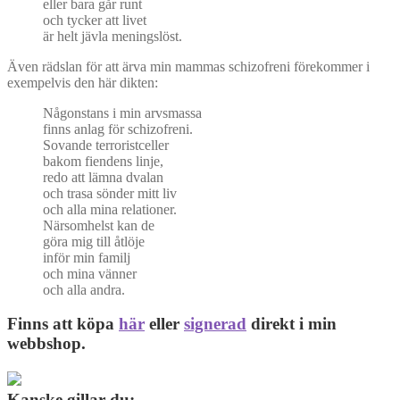
eller bara går runt
och tycker att livet
är helt jävla meningslöst.
Även rädslan för att ärva min mammas schizofreni förekommer i
exempelvis den här dikten:
Någonstans i min arvsmassa
finns anlag för schizofreni.
Sovande terroristceller
bakom fiendens linje,
redo att lämna dvalan
och trasa sönder mitt liv
och alla mina relationer.
Närsomhelst kan de
göra mig till åtlöje
inför min familj
och mina vänner
och alla andra.
Finns att köpa
här
eller
signerad
direkt i min
webbshop.
Kanske gillar du: