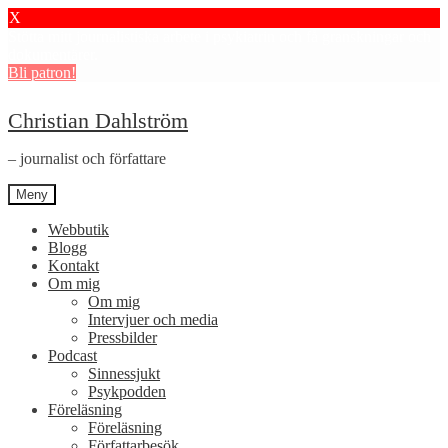
X
Stötta mitt journalistiska arbete i psykiatrin och få granskningar och
dokumentärer.
Bli patron!
Hoppa
Hoppa
Christian Dahlström
till
till
navigering
innehåll
– journalist och författare
Meny
Webbutik
Blogg
Kontakt
Om mig
Om mig
Intervjuer och media
Pressbilder
Podcast
Sinnessjukt
Psykpodden
Föreläsning
Föreläsning
Författarbesök