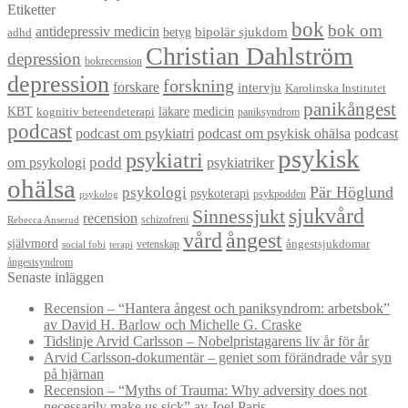
Etiketter
bok
bok om
antidepressiv medicin
betyg
bipolär sjukdom
adhd
Christian Dahlström
depression
bokrecension
depression
forskning
forskare
intervju
Karolinska Institutet
panikångest
KBT
läkare
medicin
kognitiv beteendeterapi
paniksyndrom
podcast
podcast om psykiatri
podcast om psykisk ohälsa
podcast
psykisk
psykiatri
om psykologi
podd
psykiatriker
ohälsa
Pär Höglund
psykologi
psykoterapi
psykpodden
psykolog
sjukvård
Sinnessjukt
recension
schizofreni
Rebecca Anserud
vård
ångest
självmord
ångestsjukdomar
vetenskap
social fobi
terapi
ångestsyndrom
Senaste inläggen
Recension – “Hantera ångest och paniksyndrom: arbetsbok”
av David H. Barlow och Michelle G. Craske
Tidslinje Arvid Carlsson – Nobelpristagarens liv år för år
Arvid Carlsson-dokumentär – geniet som förändrade vår syn
på hjärnan
Recension – “Myths of Trauma: Why adversity does not
necessarily make us sick” av Joel Paris