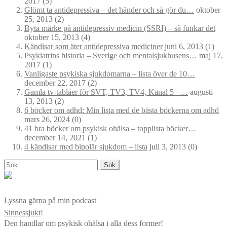
2017
(5)
Glömt ta antidepressiva – det händer och så gör du…
oktober
25, 2013
(2)
Byta märke på antidepressiv medicin (SSRI) – så funkar det
oktober 15, 2013
(4)
Kändisar som äter antidepressiva mediciner
juni 6, 2013
(1)
Psykiatrins historia – Sverige och mentalsjukhusens…
maj 17,
2017
(1)
Vanligaste psykiska sjukdomarna – lista över de 10…
december 22, 2017
(2)
Gamla tv-tablåer för SVT, TV3, TV4, Kanal 5 –…
augusti
13, 2013
(2)
6 böcker om adhd: Min lista med de bästa böckerna om adhd
mars 26, 2024
(0)
41 bra böcker om psykisk ohälsa – topplista böcker…
december 14, 2021
(1)
4 kändisar med bipolär sjukdom – lista
juli 3, 2013
(0)
Sök
efter:
Lyssna gärna på min podcast
Sinnessjukt
!
Den handlar om psykisk ohälsa i alla dess former!