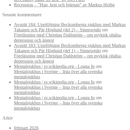
Recension – ”Han, hon och hjärnan” av Markus Heilig
Senaste kommentarer
Avsnitt 184: Uppföljning Beckomberga sjukhus med Markus
Takanen och Pär Höglund (del 2) – Sinnessjukt
om
Föreläsning med Christian Dahlström – om psykisk ohälsa,
depression och ångest
Avsnitt 183: Uppföljning Beckomberga sjukhus med Markus
Takanen och Pär Höglund (del 1) – Sinnessjukt
om
Föreläsning med Christian Dahlström – om psykisk ohälsa,
depression och ångest
Mentalsjukhus | sv.wikipedia.org - Logga In
om
Mentalsjukhus i Sverige – lista över alla svenska
mentalsjukhus
Mentalsjukhus | sv.wikipedia.org - Logga In
om
Mentalsjukhus i Sverige – lista över alla svenska
mentalsjukhus
Mentalsjukhus | sv.wikipedia.org - Logga In
om
Mentalsjukhus i Sverige – lista över alla svenska
mentalsjukhus
Arkiv
februari 2026