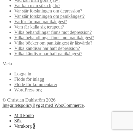
Vad kan man göra själv?
Var kan man söka hjälp?
Var står forskningen om depression?
Var står forskningen om panikångest?
Varför får man panikångest?
Vem får kalla sig terapeut?
Vilka behandlingar finns mot depression?
Vilka behandlingar finns mot panikångest?
Vilka böcker om panikångest är läsvärda?
Vilka kändisar har haft depression?
Vilka kändisar har haft panikångest?
Meta
Logga in
Flöde för inlägg
Flöde för kommentarer
WordPress.org
© Christian Dahlström 2026
Integritetspolicy
Byggt med WooCommerce
.
Mitt konto
Sök
Varukorg
0