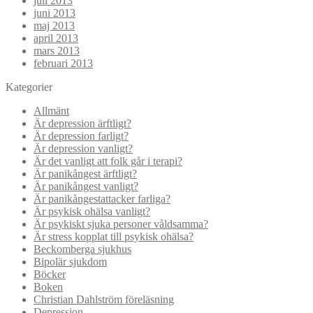
juli 2013
juni 2013
maj 2013
april 2013
mars 2013
februari 2013
Kategorier
Allmänt
Är depression ärftligt?
Är depression farligt?
Är depression vanligt?
Är det vanligt att folk går i terapi?
Är panikångest ärftligt?
Är panikångest vanligt?
Är panikångestattacker farliga?
Är psykisk ohälsa vanligt?
Är psykiskt sjuka personer våldsamma?
Är stress kopplat till psykisk ohälsa?
Beckomberga sjukhus
Bipolär sjukdom
Böcker
Boken
Christian Dahlström föreläsning
Depression