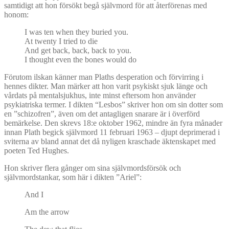
samtidigt att hon försökt begå självmord för att återförenas med
honom:
I was ten when they buried you.
At twenty I tried to die
And get back, back, back to you.
I thought even the bones would do
Förutom ilskan känner man Plaths desperation och förvirring i
hennes dikter. Man märker att hon varit psykiskt sjuk länge och
vårdats på mentalsjukhus, inte minst eftersom hon använder
psykiatriska termer. I dikten “Lesbos” skriver hon om sin dotter som
en ”schizofren”, även om det antagligen snarare är i överförd
bemärkelse. Den skrevs 18:e oktober 1962, mindre än fyra månader
innan Plath begick självmord 11 februari 1963 – djupt deprimerad i
sviterna av bland annat det då nyligen kraschade äktenskapet med
poeten Ted Hughes.
Hon skriver flera gånger om sina självmordsförsök och
självmordstankar, som här i dikten ”Ariel”:
And I
Am the arrow