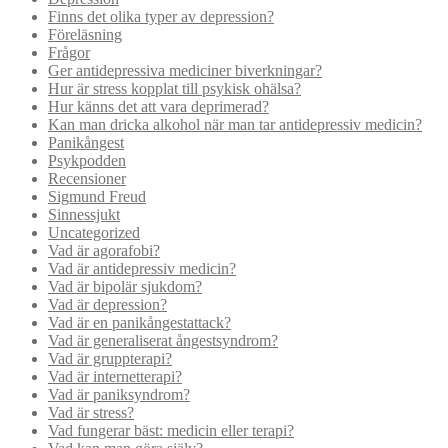
Finns det olika typer av depression?
Föreläsning
Frågor
Ger antidepressiva mediciner biverkningar?
Hur är stress kopplat till psykisk ohälsa?
Hur känns det att vara deprimerad?
Kan man dricka alkohol när man tar antidepressiv medicin?
Panikångest
Psykpodden
Recensioner
Sigmund Freud
Sinnessjukt
Uncategorized
Vad är agorafobi?
Vad är antidepressiv medicin?
Vad är bipolär sjukdom?
Vad är depression?
Vad är en panikångestattack?
Vad är generaliserat ångestsyndrom?
Vad är gruppterapi?
Vad är internetterapi?
Vad är paniksyndrom?
Vad är stress?
Vad fungerar bäst: medicin eller terapi?