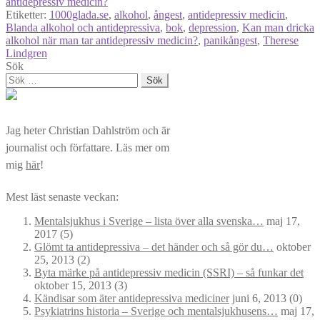
antidepressiv medicin?
Etiketter:
1000glada.se
,
alkohol
,
ångest
,
antidepressiv medicin
,
Blanda alkohol och antidepressiva
,
bok
,
depression
,
Kan man dricka
alkohol när man tar antidepressiv medicin?
,
panikångest
,
Therese
Lindgren
Sök
Sök
efter:
Jag heter Christian Dahlström och är
journalist och författare. Läs mer om
mig
här
!
Mest läst senaste veckan:
Mentalsjukhus i Sverige – lista över alla svenska…
maj 17,
2017
(5)
Glömt ta antidepressiva – det händer och så gör du…
oktober
25, 2013
(2)
Byta märke på antidepressiv medicin (SSRI) – så funkar det
oktober 15, 2013
(3)
Kändisar som äter antidepressiva mediciner
juni 6, 2013
(0)
Psykiatrins historia – Sverige och mentalsjukhusens…
maj 17,