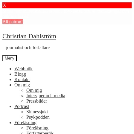
X
Stötta mitt journalistiska arbete i psykiatrin och få granskningar och
dokumentärer.
Bli patron!
Hoppa
Hoppa
Christian Dahlström
till
till
navigering
innehåll
– journalist och författare
Meny
Webbutik
Blogg
Kontakt
Om mig
Om mig
Intervjuer och media
Pressbilder
Podcast
Sinnessjukt
Psykpodden
Föreläsning
Föreläsning
Författarbesök