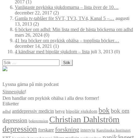
2017
(1)
Vanligaste psykiska sjukdomarna – lista över de 10…
december 22, 2017
(2)
Gamla tv-tablåer för SVT, TV3, TV4, Kanal 5 –…
augusti
13, 2013
(2)
6 böcker om adhd: Min lista med de bästa böckerna om adhd
mars 26, 2024
(0)
41 bra böcker om psykisk ohälsa – topplista böcker…
december 14, 2021
(1)
4 kändisar med bipolär sjukdom – lista
juli 3, 2013
(0)
Sök
efter:
Lyssna gärna på min podcast
Sinnessjukt
!
Den handlar om psykisk ohälsa i alla dess former!
Etiketter
bok
bok om
antidepressiv medicin
betyg
bipolär sjukdom
adhd
Christian Dahlström
depression
bokrecension
depression
forskning
forskare
intervju
Karolinska Institutet
panikångest