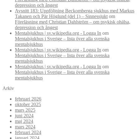
depression och ångest
Avsnitt 183: Uppföljning Beckomberga sjukhus med Markus
Takanen och Pär Höglund (del 1) – Sinnessjukt
om
Föreläsning med Christian Dahlström – om psykisk ohälsa,
depression och ångest
Mentalsjukhus | sv.wikipedia.org - Logga In
om
Mentalsjukhus i Sverige – lista över alla svenska
mentalsjukhus
Mentalsjukhus | sv.wikipedia.org - Logga In
om
Mentalsjukhus i Sverige – lista över alla svenska
mentalsjukhus
Mentalsjukhus | sv.wikipedia.org - Logga In
om
Mentalsjukhus i Sverige – lista över alla svenska
mentalsjukhus
Arkiv
februari 2026
oktober 2025
mars 2025
juni 2024
maj 2024
mars 2024
februari 2024
januari 2024