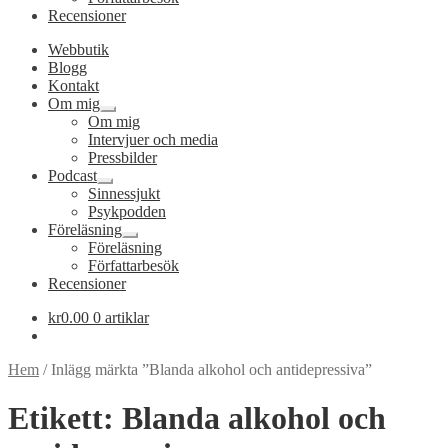
Recensioner
Webbutik
Blogg
Kontakt
Om mig
Expandera
Om mig
undermeny
Intervjuer och media
Pressbilder
Podcast
Expandera
Sinnessjukt
undermeny
Psykpodden
Föreläsning
Expandera
Föreläsning
undermeny
Författarbesök
Recensioner
kr
0.00
0 artiklar
Hem
/
Inlägg märkta ”Blanda alkohol och antidepressiva”
Etikett:
Blanda alkohol och