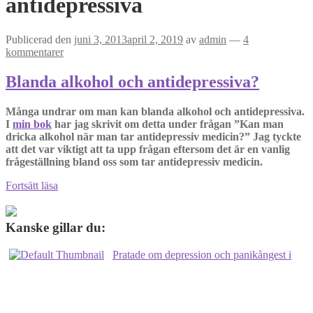
antidepressiva
Publicerad den
juni 3, 2013
april 2, 2019
av
admin
—
4
kommentarer
Blanda alkohol och antidepressiva?
Många undrar om man kan blanda alkohol och antidepressiva.
I
min bok
har jag skrivit om detta under frågan ”Kan man
dricka alkohol när man tar antidepressiv medicin?” Jag tyckte
att det var viktigt att ta upp frågan eftersom det är en vanlig
frågeställning bland oss som tar antidepressiv medicin.
Blanda
Fortsätt läsa
alkohol
och
antidepressiva?
Kanske gillar du:
Pratade om depression och panikångest i