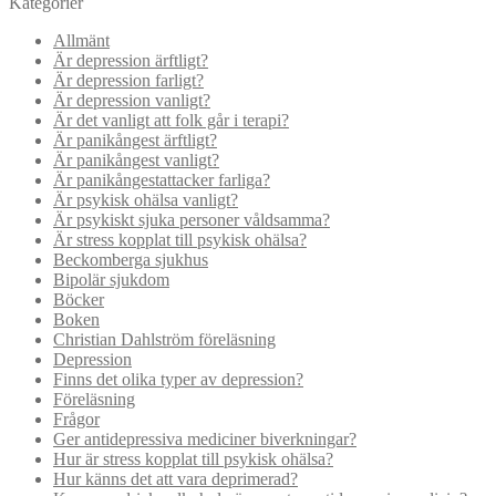
Kategorier
Allmänt
Är depression ärftligt?
Är depression farligt?
Är depression vanligt?
Är det vanligt att folk går i terapi?
Är panikångest ärftligt?
Är panikångest vanligt?
Är panikångestattacker farliga?
Är psykisk ohälsa vanligt?
Är psykiskt sjuka personer våldsamma?
Är stress kopplat till psykisk ohälsa?
Beckomberga sjukhus
Bipolär sjukdom
Böcker
Boken
Christian Dahlström föreläsning
Depression
Finns det olika typer av depression?
Föreläsning
Frågor
Ger antidepressiva mediciner biverkningar?
Hur är stress kopplat till psykisk ohälsa?
Hur känns det att vara deprimerad?