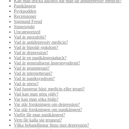
Kan man dricka alkohol när man tar antidepressiv medicin?
Panikångest
Psykpodden
Recensioner
Sigmund Freud
Sinnessjukt
Uncategorized
Vad är agorafobi?
Vad är antidepressiv medicin?
Vad är bipolär sjukdom?
Vad är depression?
Vad är en panikångestattack?
Vad är generaliserat ångestsyndrom?
Vad är gruppterapi?
Vad är internetterapi?
Vad är paniksyndrom?
Vad är stress?
Vad fungerar bäst: medicin eller terapi?
Vad kan man göra själv?
Var kan man söka hjälp?
Var står forskningen om depression?
Var står forskningen om panikångest?
Varför får man panikångest?
Vem får kalla sig terapeut?
Vilka behandlingar finns mot depression?