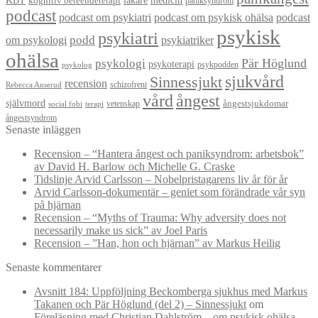
KBT
läkare
medicin
kognitiv beteendeterapi
paniksyndrom
podcast
podcast om psykiatri
podcast om psykisk ohälsa
podcast
psykisk
psykiatri
om psykologi
podd
psykiatriker
ohälsa
Pär Höglund
psykologi
psykoterapi
psykpodden
psykolog
sjukvård
Sinnessjukt
recension
schizofreni
Rebecca Anserud
vård
ångest
självmord
ångestsjukdomar
vetenskap
social fobi
terapi
ångestsyndrom
Senaste inläggen
Recension – “Hantera ångest och paniksyndrom: arbetsbok”
av David H. Barlow och Michelle G. Craske
Tidslinje Arvid Carlsson – Nobelpristagarens liv år för år
Arvid Carlsson-dokumentär – geniet som förändrade vår syn
på hjärnan
Recension – “Myths of Trauma: Why adversity does not
necessarily make us sick” av Joel Paris
Recension – ”Han, hon och hjärnan” av Markus Heilig
Senaste kommentarer
Avsnitt 184: Uppföljning Beckomberga sjukhus med Markus
Takanen och Pär Höglund (del 2) – Sinnessjukt
om
Föreläsning med Christian Dahlström – om psykisk ohälsa,