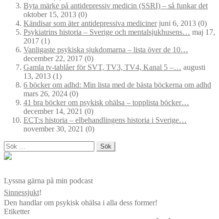
Byta märke på antidepressiv medicin (SSRI) – så funkar det
oktober 15, 2013
(0)
Kändisar som äter antidepressiva mediciner
juni 6, 2013
(0)
Psykiatrins historia – Sverige och mentalsjukhusens…
maj 17,
2017
(1)
Vanligaste psykiska sjukdomarna – lista över de 10…
december 22, 2017
(0)
Gamla tv-tablåer för SVT, TV3, TV4, Kanal 5 –…
augusti
13, 2013
(1)
6 böcker om adhd: Min lista med de bästa böckerna om adhd
mars 26, 2024
(0)
41 bra böcker om psykisk ohälsa – topplista böcker…
december 14, 2021
(0)
ECT:s historia – elbehandlingens historia i Sverige…
november 30, 2021
(0)
Sök
efter:
Lyssna gärna på min podcast
Sinnessjukt
!
Den handlar om psykisk ohälsa i alla dess former!
Etiketter