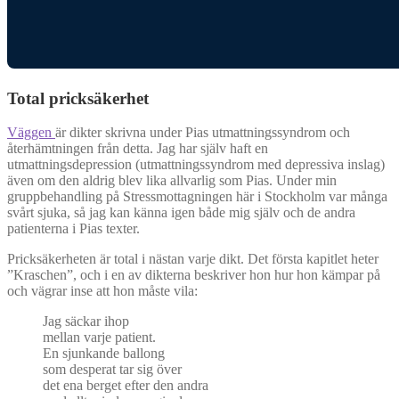
Total pricksäkerhet
Väggen
är dikter skrivna under Pias utmattningssyndrom och
återhämtningen från detta. Jag har själv haft en
utmattningsdepression (utmattningssyndrom med depressiva inslag)
även om den aldrig blev lika allvarlig som Pias. Under min
gruppbehandling på Stressmottagningen här i Stockholm var många
svårt sjuka, så jag kan känna igen både mig själv och de andra
patienterna i Pias texter.
Pricksäkerheten är total i nästan varje dikt. Det första kapitlet heter
”Kraschen”, och i en av dikterna beskriver hon hur hon kämpar på
och vägrar inse att hon måste vila:
Jag säckar ihop
mellan varje patient.
En sjunkande ballong
som desperat tar sig över
det ena berget efter den andra