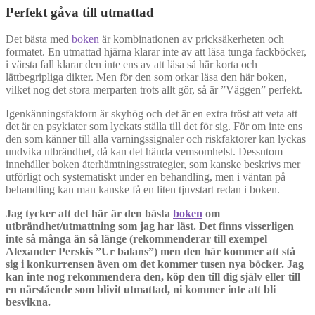
Perfekt gåva till utmattad
Det bästa med
boken
är kombinationen av pricksäkerheten och
formatet. En utmattad hjärna klarar inte av att läsa tunga fackböcker,
i värsta fall klarar den inte ens av att läsa så här korta och
lättbegripliga dikter. Men för den som orkar läsa den här boken,
vilket nog det stora merparten trots allt gör, så är ”Väggen” perfekt.
Igenkänningsfaktorn är skyhög och det är en extra tröst att veta att
det är en psykiater som lyckats ställa till det för sig. För om inte ens
den som känner till alla varningssignaler och riskfaktorer kan lyckas
undvika utbrändhet, då kan det hända vemsomhelst. Dessutom
innehåller boken återhämtningsstrategier, som kanske beskrivs mer
utförligt och systematiskt under en behandling, men i väntan på
behandling kan man kanske få en liten tjuvstart redan i boken.
Jag tycker att det här är den bästa
boken
om
utbrändhet/utmattning som jag har läst. Det finns visserligen
inte så många än så länge (rekommenderar till exempel
Alexander Perskis ”Ur balans”) men den här kommer att stå
sig i konkurrensen även om det kommer tusen nya böcker. Jag
kan inte nog rekommendera den, köp den till dig själv eller till
en närstående som blivit utmattad, ni kommer inte att bli
besvikna.