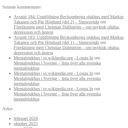
Senaste kommentarer
Avsnitt 184: Uppföljning Beckomberga sjukhus med Markus
Takanen och Pär Höglund (del 2) – Sinnessjukt
om
Föreläsning med Christian Dahlström – om psykisk ohälsa,
depression och ångest
Avsnitt 183: Uppföljning Beckomberga sjukhus med Markus
Takanen och Pär Höglund (del 1) – Sinnessjukt
om
Föreläsning med Christian Dahlström – om psykisk ohälsa,
depression och ångest
Mentalsjukhus | sv.wikipedia.org - Logga In
om
Mentalsjukhus i Sverige – lista över alla svenska
mentalsjukhus
Mentalsjukhus | sv.wikipedia.org - Logga In
om
Mentalsjukhus i Sverige – lista över alla svenska
mentalsjukhus
Mentalsjukhus | sv.wikipedia.org - Logga In
om
Mentalsjukhus i Sverige – lista över alla svenska
mentalsjukhus
Arkiv
februari 2026
oktober 2025