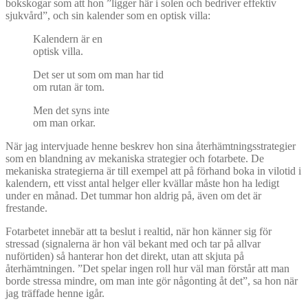
bokskogar som att hon ”ligger här i solen och bedriver effektiv
sjukvård”, och sin kalender som en optisk villa:
Kalendern är en
optisk villa.
Det ser ut som om man har tid
om rutan är tom.
Men det syns inte
om man orkar.
När jag intervjuade henne beskrev hon sina återhämtningsstrategier
som en blandning av mekaniska strategier och fotarbete. De
mekaniska strategierna är till exempel att på förhand boka in vilotid i
kalendern, ett visst antal helger eller kvällar måste hon ha ledigt
under en månad. Det tummar hon aldrig på, även om det är
frestande.
Fotarbetet innebär att ta beslut i realtid, när hon känner sig för
stressad (signalerna är hon väl bekant med och tar på allvar
nuförtiden) så hanterar hon det direkt, utan att skjuta på
återhämtningen. ”Det spelar ingen roll hur väl man förstår att man
borde stressa mindre, om man inte gör någonting åt det”, sa hon när
jag träffade henne igår.