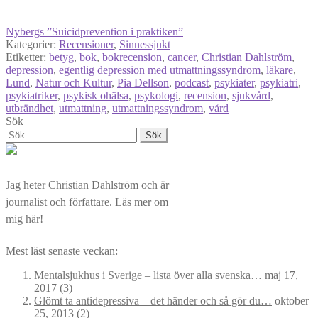
Nybergs ”Suicidprevention i praktiken”
Kategorier:
Recensioner
,
Sinnessjukt
Etiketter:
betyg
,
bok
,
bokrecension
,
cancer
,
Christian Dahlström
,
depression
,
egentlig depression med utmattningssyndrom
,
läkare
,
Lund
,
Natur och Kultur
,
Pia Dellson
,
podcast
,
psykiater
,
psykiatri
,
psykiatriker
,
psykisk ohälsa
,
psykologi
,
recension
,
sjukvård
,
utbrändhet
,
utmattning
,
utmattningssyndrom
,
vård
Sök
Sök
efter:
Jag heter Christian Dahlström och är
journalist och författare. Läs mer om
mig
här
!
Mest läst senaste veckan:
Mentalsjukhus i Sverige – lista över alla svenska…
maj 17,
2017
(3)
Glömt ta antidepressiva – det händer och så gör du…
oktober
25, 2013
(2)