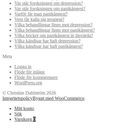
Var står forskningen om depression?
Var står forskningen om panikångest?
Varför får man panikångest?
Vem får kalla sig terapeut?
Vilka behandlingar finns mot depression?
Vilka behandlingar finns mot panikångest?
Vilka böcker om panikångest är läsvärda?
Vilka kändisar har haft depression?
Vilka kändisar har haft panikångest?
Meta
Logga in
Flöde för inlägg
Flöde för kommentarer
WordPress.org
© Christian Dahlström 2026
Integritetspolicy
Byggt med WooCommerce
.
Mitt konto
Sök
Varukorg
0