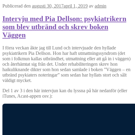
Publicerad den
augusti 30, 2017
april 1, 2019
av
admin
Intervju med Pia Dellson: psykiatrikern
som blev utbränd och skrev boken
Väggen
I förra veckan åkte jag till Lund och intervjuade den hyllade
psykiatrikern Pia Dellson. Hon har haft utmattningssyndrom (det
som i folkmun kallas utbrändhet, utmattning eller att gå in i väggen)
och återhämtat sig från det. Under rehabiliteringen skrev hon
haikuliknande dikter som hon sedan samlade i boken ”Väggen – en
utbränd psykiaters noteringar” som sedan har hyllats stort och sålt
väldigt mycket.
Del 1 av 3 i den här intervjun kan du lyssna på här nedanför (eller
iTunes, Acast-appen osv.):