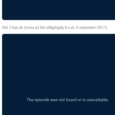
Del 3 kan du lyssna på här (tillgänglig fr.o.m. 6 september 2017):