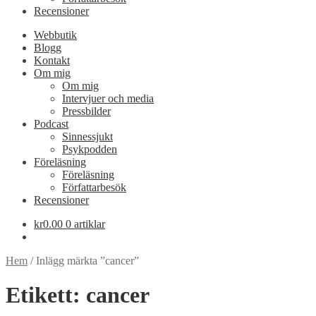
Recensioner
Webbutik
Blogg
Kontakt
Om mig
Om mig
Intervjuer och media
Pressbilder
Podcast
Sinnessjukt
Psykpodden
Föreläsning
Föreläsning
Författarbesök
Recensioner
kr
0.00
0 artiklar
Hem
/
Inlägg märkta ”cancer”
Etikett:
cancer