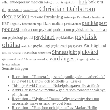
bok
bok om
antidepressiv medicin
betyg
bipolär sjukdom
adhd
Christian Dahlström
depression
bokrecension
depression
forskning
forskare
intervju
Karolinska Institutet
panikångest
KBT
läkare
medicin
kognitiv beteendeterapi
paniksyndrom
podcast
podcast om psykiatri
podcast om psykisk ohälsa
podcast
psykisk
psykiatri
om psykologi
podd
psykiatriker
ohälsa
Pär Höglund
psykologi
psykoterapi
psykpodden
psykolog
sjukvård
Sinnessjukt
recension
schizofreni
Rebecca Anserud
vård
ångest
självmord
ångestsjukdomar
vetenskap
social fobi
terapi
ångestsyndrom
Senaste inläggen
Recension – “Hantera ångest och paniksyndrom: arbetsbok”
av David H. Barlow och Michelle G. Craske
Tidslinje Arvid Carlsson – Nobelpristagarens liv år för år
Arvid Carlsson-dokumentär – geniet som förändrade vår syn
på hjärnan
Recension – “Myths of Trauma: Why adversity does not
necessarily make us sick” av Joel Paris
Recension – ”Han, hon och hjärnan” av Markus Heilig