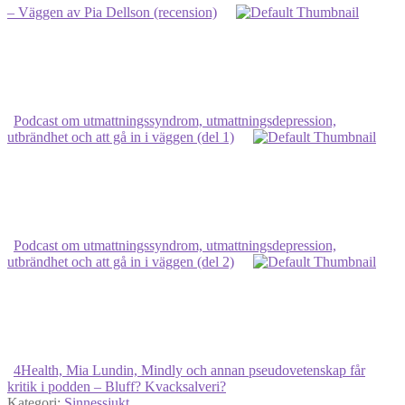
– Väggen av Pia Dellson (recension)
Podcast om utmattningssyndrom, utmattningsdepression,
utbrändhet och att gå in i väggen (del 1)
Podcast om utmattningssyndrom, utmattningsdepression,
utbrändhet och att gå in i väggen (del 2)
4Health, Mia Lundin, Mindly och annan pseudovetenskap får
kritik i podden – Bluff? Kvacksalveri?
Kategori:
Sinnessjukt