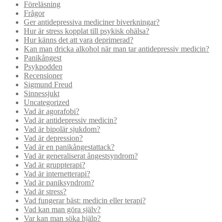
Föreläsning
Frågor
Ger antidepressiva mediciner biverkningar?
Hur är stress kopplat till psykisk ohälsa?
Hur känns det att vara deprimerad?
Kan man dricka alkohol när man tar antidepressiv medicin?
Panikångest
Psykpodden
Recensioner
Sigmund Freud
Sinnessjukt
Uncategorized
Vad är agorafobi?
Vad är antidepressiv medicin?
Vad är bipolär sjukdom?
Vad är depression?
Vad är en panikångestattack?
Vad är generaliserat ångestsyndrom?
Vad är gruppterapi?
Vad är internetterapi?
Vad är paniksyndrom?
Vad är stress?
Vad fungerar bäst: medicin eller terapi?
Vad kan man göra själv?
Var kan man söka hjälp?