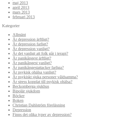
maj 2013
april 2013
mars 2013
februari 2013
Kategorier
Allmänt
Är depression ärftligt?
Är depression farligt?
Är depression vanligt?
Är det vanligt att folk går i terapi?
Är panikångest ärftligt?
Är panikångest vanligt?
Är panikångestattacker farliga?
Är psykisk ohälsa vanligt?
Är psykiskt sjuka personer våldsamma?
Är stress kopplat till psykisk ohälsa?
Beckomberga sjukhus
Bipolär sjukdom
Böcker
Boken
Christian Dahlström föreläsning
Depression
Finns det olika typer av depression?