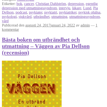
Etiketter:
bok
,
cancer
,
Christian Dahlström
,
depression
,
egentlig
depression med utmattningssyndrom
,
intervju
,
läkare
,
Lund
,
Pia
Dellson
,
podcast
,
psykiater
,
psykiatri
,
psykiatriker
,
psykisk ohälsa
,
psykologi
,
sjukvård
,
utbrändhet
,
utmattning
,
utmattningssyndrom
,
vård
Publicerad den
augusti 24, 2017
januari 24, 2022
av
admin
—
1
kommentar
Bästa boken om utbrändhet och
utmattning – Väggen av Pia Dellson
(recension)