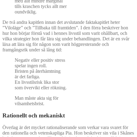
med allt mindre marginal
tills kraschen tycks allt mer
oundviklig.
De två andra kapitlen innan det avslutande faktakapitlet heter
”Viloläge” och ”Tillbaka till framtiden”. I den förra beskriver hon
hur hon börjar förstå vad i hennes livsstil som varit ohållbart, och
vilka strategier hon får lära sig under behandlingen. Det är en svår
läxa att lära sig för någon som varit högpresterande och
framgångsrik under så lång tid:
Negativ eller positiv stress
spelar ingen roll.
Bristen på återhämtning
är det farliga.
En livsstilsrisk lika stor
som övervikt eller rökning.
Man måste akta sig för
vilsamhetsbrist.
Rationellt och mekaniskt
Överlag är det mycket rationaliserande som verkar vara svaret för
den rationella och vetenskapliga Pia. Hon beskriver sin vila i Skånes