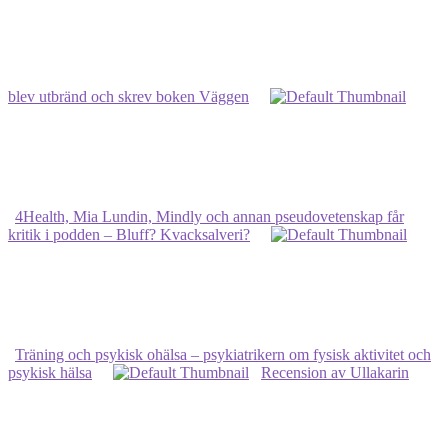
blev utbränd och skrev boken Väggen
4Health, Mia Lundin, Mindly och annan pseudovetenskap får
kritik i podden – Bluff? Kvacksalveri?
Träning och psykisk ohälsa – psykiatrikern om fysisk aktivitet och
psykisk hälsa
Recension av Ullakarin