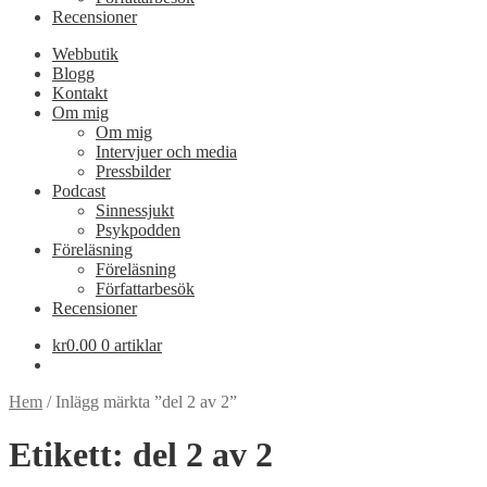
Recensioner
Webbutik
Blogg
Kontakt
Om mig
Om mig
Intervjuer och media
Pressbilder
Podcast
Sinnessjukt
Psykpodden
Föreläsning
Föreläsning
Författarbesök
Recensioner
kr
0.00
0 artiklar
Hem
/
Inlägg märkta ”del 2 av 2”
Etikett:
del 2 av 2