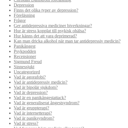
Depression
Finns det olika typer av depression?
Föreläsning
Frågor
Ger antidepressiva mediciner biverkningar?
Hur är stress kopplat till psykisk ohälsa?
Hur känns det att vara deprimerad?
Kan man dricka alkohol när man tar antidepressiv medicin?
Panikångest
Psykpodden
Recensioner
Sigmund Freud
Sinnessjukt
Uncategorized
Vad är agorafobi?
Vad är antidepressiv medicin?
Vad är bipolär sjukdom?
Vad är depression?
Vad är en panikångestattack?
Vad är generaliserat ångestsyndrom?
Vad är gruppterapi?
Vad är internetterapi?
Vad är paniksyndrom?
Vad är stress?