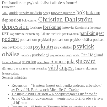
Den handlar om psykisk ohälsa i alla dess former!
Etiketter
bok
bok om
antidepressiv medicin
betyg
bipolär sjukdom
adhd
Christian Dahlström
depression
bokrecension
depression
forskning
forskare
intervju
Karolinska Institutet
panikångest
KBT
läkare
medicin
kognitiv beteendeterapi
paniksyndrom
podcast
podcast om psykiatri
podcast om psykisk ohälsa
podcast
psykisk
psykiatri
om psykologi
podd
psykiatriker
ohälsa
Pär Höglund
psykologi
psykoterapi
psykpodden
psykolog
sjukvård
Sinnessjukt
recension
schizofreni
Rebecca Anserud
vård
ångest
självmord
ångestsjukdomar
vetenskap
social fobi
terapi
ångestsyndrom
Senaste inläggen
Recension – “Hantera ångest och paniksyndrom: arbetsbok”
av David H. Barlow och Michelle G. Craske
Tidslinje Arvid Carlsson – Nobelpristagarens liv år för år
Arvid Carlsson-dokumentär – geniet som förändrade vår syn
på hjärnan
Recension – “Myths of Trauma: Why adversity does not