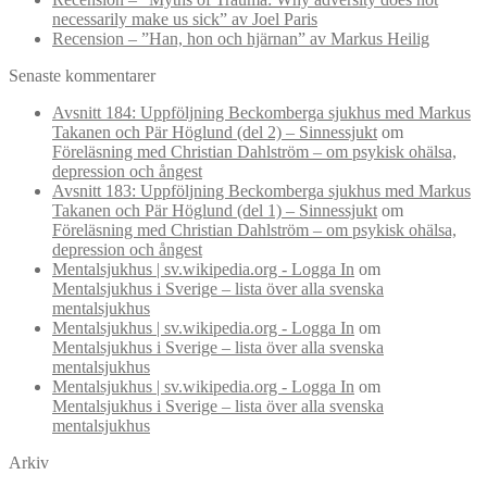
necessarily make us sick” av Joel Paris
Recension – ”Han, hon och hjärnan” av Markus Heilig
Senaste kommentarer
Avsnitt 184: Uppföljning Beckomberga sjukhus med Markus
Takanen och Pär Höglund (del 2) – Sinnessjukt
om
Föreläsning med Christian Dahlström – om psykisk ohälsa,
depression och ångest
Avsnitt 183: Uppföljning Beckomberga sjukhus med Markus
Takanen och Pär Höglund (del 1) – Sinnessjukt
om
Föreläsning med Christian Dahlström – om psykisk ohälsa,
depression och ångest
Mentalsjukhus | sv.wikipedia.org - Logga In
om
Mentalsjukhus i Sverige – lista över alla svenska
mentalsjukhus
Mentalsjukhus | sv.wikipedia.org - Logga In
om
Mentalsjukhus i Sverige – lista över alla svenska
mentalsjukhus
Mentalsjukhus | sv.wikipedia.org - Logga In
om
Mentalsjukhus i Sverige – lista över alla svenska
mentalsjukhus
Arkiv