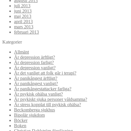
augusti 2013
juli 2013
juni 2013
maj 2013
april 2013
mars 2013
februari 2013
Kategorier
Allmänt
Är depression ärftligt?
Är depression farligt?
Är depression vanligt?
Är det vanligt att folk går i terapi?
Är panikångest ärftligt?
Är panikångest vanligt?
Är panikångestattacker farliga?
Är psykisk ohälsa vanligt?
Är psykiskt sjuka personer våldsamma?
Är stress kopplat till psykisk ohälsa?
Beckomberga sjukhus
Bipolär sjukdom
Böcker
Boken
Christian Dahlström föreläsning