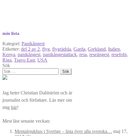
min lista
Kategori:
Panikångest
Etiketter:
del 2 av 2
,
flyg
,
flygrädsla
,
Garda
,
Grekland
,
Italien
,
Kenya
,
panikångest
,
panikångestattack
,
resa
,
reseångest
,
resefobi
,
Riga
,
Tsavo East
,
USA
Sök
Sök
efter:
Jag heter Christian Dahlström och är
journalist och författare. Läs mer om
mig
här
!
Mest läst senaste veckan:
Mentalsjukhus i Sverige – lista över alla svenska…
maj 17,