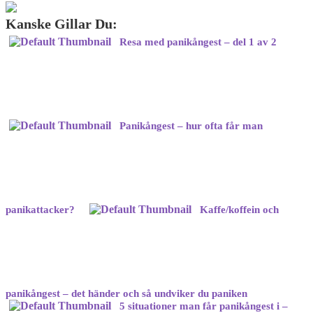
panikångest
–
Kanske Gillar Du:
del
Resa med panikångest – del 1 av 2
2
av
2
Panikångest – hur ofta får man
panikattacker?
Kaffe/koffein och
panikångest – det händer och så undviker du paniken
5 situationer man får panikångest i –