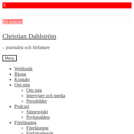
X
Stötta mitt journalistiska arbete i psykiatrin och få granskningar och
dokumentärer.
Bli patron!
Hoppa
Hoppa
Christian Dahlström
till
till
navigering
innehåll
– journalist och författare
Meny
Webbutik
Blogg
Kontakt
Om mig
Om mig
Intervjuer och media
Pressbilder
Podcast
Sinnessjukt
Psykpodden
Föreläsning
Föreläsning
Författarbesök