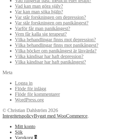
Vad fungerar bäst: medicin eller terapi?
Vad kan man göra själv?
Var kan man söka hjälp?
Var står forskningen om depression?
Var står forskningen om panikångest?
Varför får man panikångest?
Vem får kalla sig terapeut?
Vilka behandlingar finns mot depression?
Vilka behandlingar finns mot panikångest?
Vilka böcker om panikångest är läsvärda?
Vilka kändisar har haft depression?
Vilka kändisar har haft panikångest?
Meta
Logga in
Flöde för inlägg
Flöde för kommentarer
WordPress.org
© Christian Dahlström 2026
Integritetspolicy
Byggt med WooCommerce
.
Mitt konto
Sök
Varukorg
0