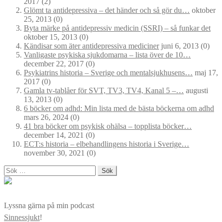
2017
(2)
Glömt ta antidepressiva – det händer och så gör du…
oktober
25, 2013
(0)
Byta märke på antidepressiv medicin (SSRI) – så funkar det
oktober 15, 2013
(0)
Kändisar som äter antidepressiva mediciner
juni 6, 2013
(0)
Vanligaste psykiska sjukdomarna – lista över de 10…
december 22, 2017
(0)
Psykiatrins historia – Sverige och mentalsjukhusens…
maj 17,
2017
(0)
Gamla tv-tablåer för SVT, TV3, TV4, Kanal 5 –…
augusti
13, 2013
(0)
6 böcker om adhd: Min lista med de bästa böckerna om adhd
mars 26, 2024
(0)
41 bra böcker om psykisk ohälsa – topplista böcker…
december 14, 2021
(0)
ECT:s historia – elbehandlingens historia i Sverige…
november 30, 2021
(0)
Sök
efter:
Lyssna gärna på min podcast
Sinnessjukt
!