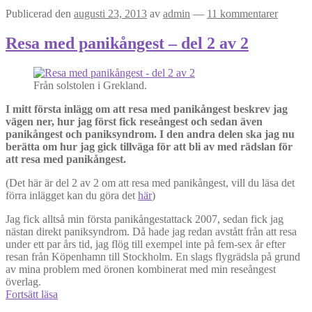
Publicerad den
augusti 23, 2013
av
admin
—
11 kommentarer
Resa med panikångest – del 2 av 2
Från solstolen i Grekland.
I mitt första inlägg om att resa med panikångest beskrev jag
vägen ner, hur jag först fick reseångest och sedan även
panikångest och paniksyndrom. I den andra delen ska jag nu
berätta om hur jag gick tillväga för att bli av med rädslan för
att resa med panikångest.
(Det här är del 2 av 2 om att resa med panikångest, vill du läsa det
förra inlägget kan du göra det
här
)
Jag fick alltså min första panikångestattack 2007, sedan fick jag
nästan direkt paniksyndrom. Då hade jag redan avstått från att resa
under ett par års tid, jag flög till exempel inte på fem-sex år efter
resan från Köpenhamn till Stockholm. En slags flygrädsla på grund
av mina problem med öronen kombinerat med min reseångest
överlag.
Resa
Fortsätt läsa
med