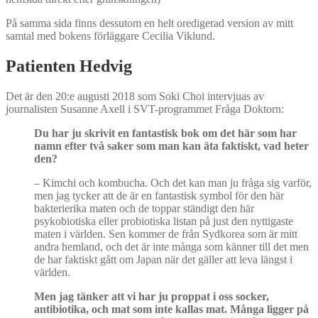
På samma sida finns dessutom en helt oredigerad version av mitt
samtal med bokens förläggare Cecilia Viklund.
Patienten Hedvig
Det är den 20:e augusti 2018 som Soki Choi intervjuas av
journalisten Susanne Axell i SVT-programmet Fråga Doktorn:
Du har ju skrivit en fantastisk bok om det här som har
namn efter två saker som man kan äta faktiskt, vad heter
den?
– Kimchi och kombucha. Och det kan man ju fråga sig varför,
men jag tycker att de är en fantastisk symbol för den här
bakterierika maten och de toppar ständigt den här
psykobiotiska eller probiotiska listan på just den nyttigaste
maten i världen. Sen kommer de från Sydkorea som är mitt
andra hemland, och det är inte många som känner till det men
de har faktiskt gått om Japan när det gäller att leva längst i
världen.
Men jag tänker att vi har ju proppat i oss socker,
antibiotika, och mat som inte kallas mat. Många ligger på