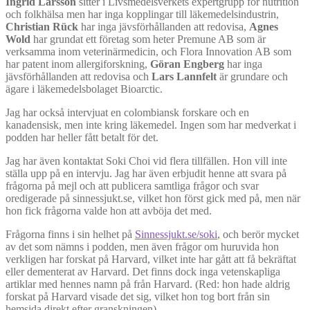
Ingrid Larsson
sitter i Livsmedelsverkets expertgrupp för nutrition
och folkhälsa men har inga kopplingar till läkemedelsindustrin,
Christian Rück
har inga jävsförhållanden att redovisa,
Agnes
Wold
har grundat ett företag som heter Premune AB som är
verksamma inom veterinärmedicin, och Flora Innovation AB som
har patent inom allergiforskning,
Göran Engberg
har inga
jävsförhållanden att redovisa och
Lars Lannfelt
är grundare och
ägare i läkemedelsbolaget Bioarctic.
Jag har också intervjuat en colombiansk forskare och en
kanadensisk, men inte kring läkemedel. Ingen som har medverkat i
podden har heller fått betalt för det.
Jag har även kontaktat Soki Choi vid flera tillfällen. Hon vill inte
ställa upp på en intervju. Jag har även erbjudit henne att svara på
frågorna på mejl och att publicera samtliga frågor och svar
oredigerade på sinnessjukt.se, vilket hon först gick med på, men när
hon fick frågorna valde hon att avböja det med.
Frågorna finns i sin helhet på
Sinnessjukt.se/soki
, och berör mycket
av det som nämns i podden, men även frågor om huruvida hon
verkligen har forskat på Harvard, vilket inte har gått att få bekräftat
eller dementerat av Harvard. Det finns dock inga vetenskapliga
artiklar med hennes namn på från Harvard. (Red: hon hade aldrig
forskat på Harvard visade det sig, vilket hon tog bort från sin
hemsida direkt efter granskningen)