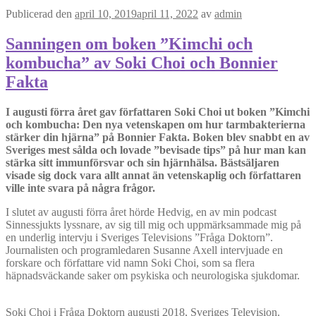
Publicerad den
april 10, 2019
april 11, 2022
av
admin
Sanningen om boken ”Kimchi och
kombucha” av Soki Choi och Bonnier
Fakta
I augusti förra året gav författaren Soki Choi ut boken ”Kimchi
och kombucha: Den nya vetenskapen om hur tarmbakterierna
stärker din hjärna” på Bonnier Fakta. Boken blev snabbt en av
Sveriges mest sålda och lovade ”bevisade tips” på hur man kan
stärka sitt immunförsvar och sin hjärnhälsa. Bästsäljaren
visade sig dock vara allt annat än vetenskaplig och författaren
ville inte svara på några frågor.
I slutet av augusti förra året hörde Hedvig, en av min podcast
Sinnessjukts lyssnare, av sig till mig och uppmärksammade mig på
en underlig intervju i Sveriges Televisions ”Fråga Doktorn”.
Journalisten och programledaren Susanne Axell intervjuade en
forskare och författare vid namn Soki Choi, som sa flera
häpnadsväckande saker om psykiska och neurologiska sjukdomar.
Soki Choi i Fråga Doktorn augusti 2018, Sveriges Television.