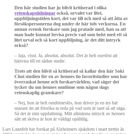
Den här studien har ju blivit kritiserad i olika
vetenskapstidningar
också, urvalet var litet,
uppföljningstiden kort, det var till och med så att åtta av
försökspersonerna dog under de här tolv veckorna. En
annan svensk forskare som jag pratade med, han sa att
man hade kunnat bevisa precis vad som helst med ett så
litet urval och så kort uppföljning, är det ditt intryck
också?
–
Jaja, visst. Ja, absolut, absolut. Det är helt oseriöst att
hänvisa till en sådan studie.
Trots att den blivit så kritiserad så kallar den här Soki
Choi studien för en av hennes tio favoritstudier som har
överraskat henne och forskarvärlden, vad säger det
tycker du om hennes omdöme som någon slags
vetenskaplig granskare?
– Nej, hon är helt omdömeslös, hon driver ju en tes här
snarare än att försöka ta reda på vad som är sant så att säga.
Så det är min uppfattning. Mitt allmänna intryck av hennes
sätt att skriva är hon är väldigt opålitlig.
Lars Lannfelt har forskat på Alzheimers sjukdom i snart trettio år.