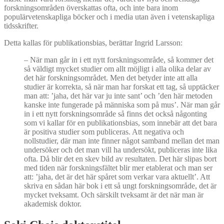
forskningsområden överskattas ofta, och inte bara inom
populärvetenskapliga böcker och i media utan även i vetenskapliga
tidsskrifter.
Detta kallas för publikationsbias, berättar Ingrid Larsson:
–
När man går in i ett nytt forskningsområde, så kommer det
så väldigt mycket studier om allt möjligt i alla olika delar av
det här forskningsområdet. Men det betyder inte att alla
studier är korrekta, så när man har forskat ett tag, så upptäcker
man att: ’jaha, det här var ju inte sant’ och ’den här metoden
kanske inte fungerade på människa som på mus’. När man går
in i ett nytt forskningsområde så finns det också någonting
som vi kallar för en publikationsbias, som innebär att det bara
är positiva studier som publiceras. Att negativa och
nollstudier, där man inte finner något samband mellan det man
undersöker och det man vill ha undersökt, publiceras inte lika
ofta. Då blir det en skev bild av resultaten. Det här slipas bort
med tiden när forskningsfältet blir mer etablerat och man ser
att: ’jaha, det är det här spåret som verkar vara aktuellt’. Att
skriva en sådan här bok i ett så ungt forskningsområde, det är
mycket tveksamt. Och särskilt tveksamt är det när man är
akademisk doktor.