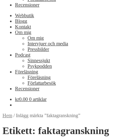
Recensioner
Webbutik
Blogg
Kontakt
Om mig
Om mig
Intervjuer och media
Pressbilder
Podcast
Sinnessjukt
Psykpodden
Föreläsning
Föreläsning
Författarbesök
Recensioner
kr
0.00
0 artiklar
Hem
/
Inlägg märkta ”faktagranskning”
Etikett:
faktagranskning