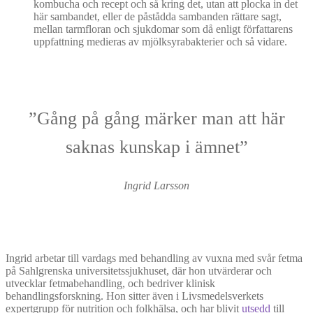
kombucha och recept och så kring det, utan att plocka in det
här sambandet, eller de påstådda sambanden rättare sagt,
mellan tarmfloran och sjukdomar som då enligt författarens
uppfattning medieras av mjölksyrabakterier och så vidare.
”Gång på gång märker man att här
saknas kunskap i ämnet”
Ingrid Larsson
Ingrid arbetar till vardags med behandling av vuxna med svår fetma
på Sahlgrenska universitetssjukhuset, där hon utvärderar och
utvecklar fetmabehandling, och bedriver klinisk
behandlingsforskning. Hon sitter även i Livsmedelsverkets
expertgrupp för nutrition och folkhälsa, och har blivit
utsedd
till