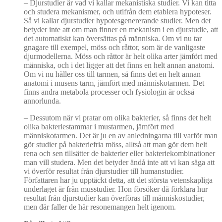
–
Djurstudier är vad vi kallar mekanistiska studier. Vi kan titta
och studera mekanismer, och utifrån dem etablera hypoteser.
Så vi kallar djurstudier hypotesgenererande studier. Men det
betyder inte att om man finner en mekanism i en djurstudie, att
det automatiskt kan översättas på människa. Om vi nu tar
gnagare till exempel, möss och råttor, som är de vanligaste
djurmodellerna. Möss och råttor är helt olika arter jämfört med
människa, och i det ligger att det finns en helt annan anatomi.
Om vi nu håller oss till tarmen, så finns det en helt annan
anatomi i musens tarm, jämfört med människotarmen. Det
finns andra metabola processer och fysiologin är också
annorlunda.
–
Dessutom när vi pratar om olika bakterier, så finns det helt
olika bakteriestammar i mustarmen, jämfört med
människotarmen. Det är ju en av anledningarna till varför man
gör studier på bakteriefria möss, alltså att man gör dem helt
rena och sen tillsätter de bakterier eller bakteriekombinationer
man vill studera. Men det betyder ändå inte att vi kan säga att
vi överför resultat från djurstudier till humanstudier.
Författaren har ju upptäckt detta, att det största vetenskapliga
underlaget är från musstudier. Hon försöker då förklara hur
resultat från djurstudier kan överföras till människostudier,
men där faller de här resonemangen helt igenom.