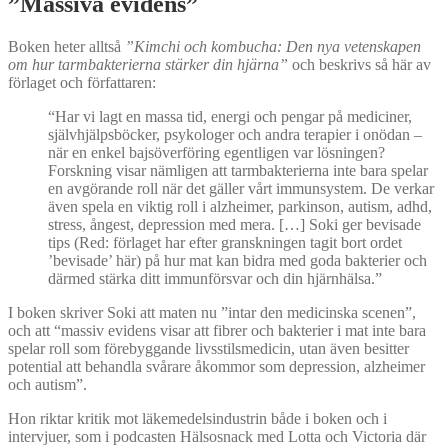
”
Massiva
evidens”
Boken heter alltså
”Kimchi och kombucha: Den nya vetenskapen
om hur tarmbakterierna stärker din hjärna”
och beskrivs så här av
förlaget och författaren:
“Har vi lagt en massa tid, energi och pengar på mediciner,
självhjälpsböcker, psykologer och andra terapier i onödan –
när en enkel bajsöverföring egentligen var lösningen?
Forskning visar nämligen att tarmbakterierna inte bara spelar
en avgörande roll när det gäller vårt immunsystem. De verkar
även spela en viktig roll i alzheimer, parkinson, autism, adhd,
stress, ångest, depression med mera. […] Soki ger bevisade
tips (Red: förlaget har efter granskningen tagit bort ordet
’bevisade’ här) på hur mat kan bidra med goda bakterier och
därmed stärka ditt immunförsvar och din hjärnhälsa.”
I boken skriver Soki att maten nu ”intar den medicinska scenen”,
och att “massiv evidens visar att fibrer och bakterier i mat inte bara
spelar roll som förebyggande livsstilsmedicin, utan även besitter
potential att behandla svårare åkommor som depression, alzheimer
och autism”.
Hon riktar kritik mot läkemedelsindustrin både i boken och i
intervjuer, som i podcasten Hälsosnack med Lotta och Victoria där