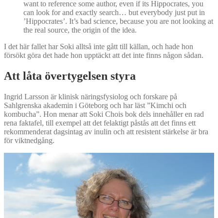
want to reference some author, even if its Hippocrates, you
can look for and exactly search… but everybody just put in
’Hippocrates’. It’s bad science, because you are not looking at
the real source, the origin of the idea.
I det här fallet har Soki alltså inte gått till källan, och hade hon
försökt göra det hade hon upptäckt att det inte finns någon sådan.
Att låta övertygelsen styra
Ingrid Larsson är klinisk näringsfysiolog och forskare på
Sahlgrenska akademin i Göteborg och har läst ”Kimchi och
kombucha”. Hon menar att Soki Chois bok dels innehåller en rad
rena faktafel, till exempel att det felaktigt påstås att det finns ett
rekommenderat dagsintag av inulin och att resistent stärkelse är bra
för viktnedgång.