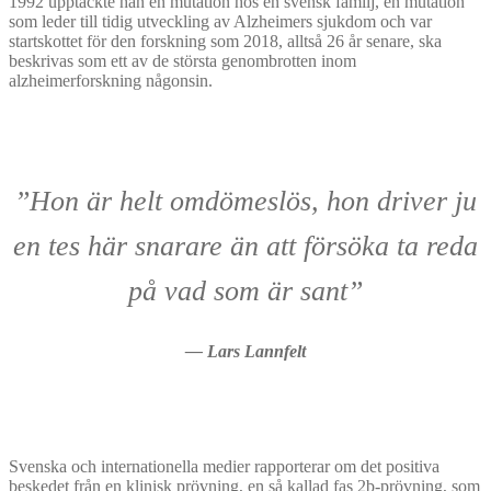
1992 upptäckte han en mutation hos en svensk familj, en mutation
som leder till tidig utveckling av Alzheimers sjukdom och var
startskottet för den forskning som 2018, alltså 26 år senare, ska
beskrivas som ett av de största genombrotten inom
alzheimerforskning någonsin.
”Hon är helt omdömeslös, hon driver ju
en tes här snarare än att försöka ta reda
på vad som är sant”
— Lars Lannfelt
Svenska och internationella medier rapporterar om det positiva
beskedet från en klinisk prövning, en så kallad fas 2b-prövning, som