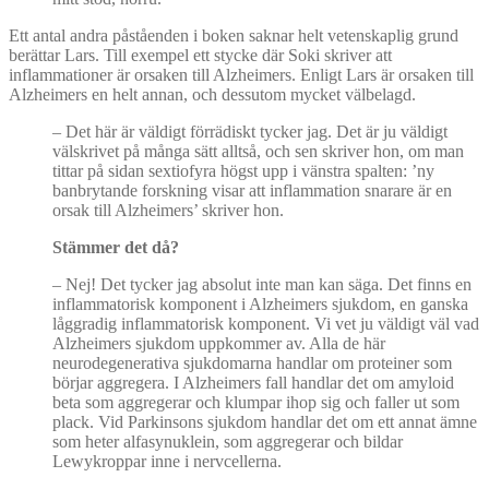
Ett antal andra påståenden i boken saknar helt vetenskaplig grund
berättar Lars. Till exempel ett stycke där Soki skriver att
inflammationer är orsaken till Alzheimers. Enligt Lars är orsaken till
Alzheimers en helt annan, och dessutom mycket välbelagd.
–
Det här är väldigt förrädiskt tycker jag. Det är ju väldigt
välskrivet på många sätt alltså, och sen skriver hon, om man
tittar på sidan sextiofyra högst upp i vänstra spalten: ’ny
banbrytande forskning visar att inflammation snarare är en
orsak till Alzheimers’ skriver hon.
Stä
mmer det d
å?
–
Nej! Det tycker jag absolut inte man kan säga. Det finns en
inflammatorisk komponent i Alzheimers sjukdom, en ganska
låggradig inflammatorisk komponent. Vi vet ju väldigt väl vad
Alzheimers sjukdom uppkommer av. Alla de här
neurodegenerativa sjukdomarna handlar om proteiner som
börjar aggregera. I Alzheimers fall handlar det om amyloid
beta som aggregerar och klumpar ihop sig och faller ut som
plack. Vid Parkinsons sjukdom handlar det om ett annat ämne
som heter alfasynuklein, som aggregerar och bildar
Lewykroppar inne i nervcellerna.