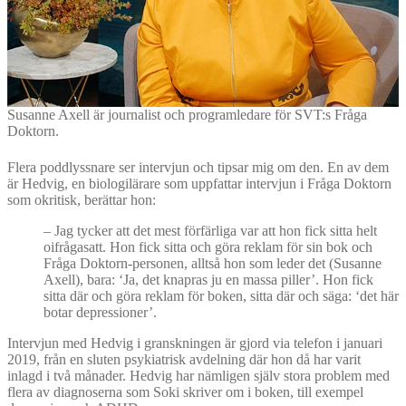
Susanne Axell är journalist och programledare för SVT:s Fråga
Doktorn.
Flera poddlyssnare ser intervjun och tipsar mig om den. En av dem
är Hedvig, en biologilärare som uppfattar intervjun i Fråga Doktorn
som okritisk, berättar hon:
– Jag tycker att det mest förfärliga var att hon fick sitta helt
oifrågasatt. Hon fick sitta och göra reklam för sin bok och
Fråga Doktorn-personen, alltså hon som leder det (Susanne
Axell), bara: ‘Ja, det knapras ju en massa piller’. Hon fick
sitta där och göra reklam för boken, sitta där och säga: ‘det här
botar depressioner’.
Intervjun med Hedvig i granskningen är gjord via telefon i januari
2019, från en sluten psykiatrisk avdelning där hon då har varit
inlagd i två månader. Hedvig har nämligen själv stora problem med
flera av diagnoserna som Soki skriver om i boken, till exempel