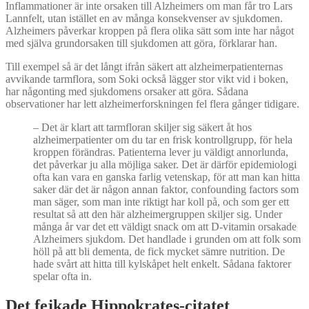
Inflammationer är inte orsaken till Alzheimers om man får tro Lars
Lannfelt, utan istället en av många konsekvenser av sjukdomen.
Alzheimers påverkar kroppen på flera olika sätt som inte har något
med själva grundorsaken till sjukdomen att göra, förklarar han.
Till exempel så är det långt ifrån säkert att alzheimerpatienternas
avvikande tarmflora, som Soki också lägger stor vikt vid i boken,
har någonting med sjukdomens orsaker att göra. Sådana
observationer har lett alzheimerforskningen fel flera gånger tidigare.
–
Det är klart att tarmfloran skiljer sig säkert åt hos
alzheimerpatienter om du tar en frisk kontrollgrupp, för hela
kroppen förändras. Patienterna lever ju väldigt annorlunda,
det påverkar ju alla möjliga saker. Det är därför epidemiologi
ofta kan vara en ganska farlig vetenskap, för att man kan hitta
saker där det är någon annan faktor, confounding factors som
man säger, som man inte riktigt har koll på, och som ger ett
resultat så att den här alzheimergruppen skiljer sig. Under
många år var det ett väldigt snack om att D-vitamin orsakade
Alzheimers sjukdom. Det handlade i grunden om att folk som
höll på att bli dementa, de fick mycket sämre nutrition. De
hade svårt att hitta till kylskåpet helt enkelt. Sådana faktorer
spelar ofta in.
Det fejkade Hippokrates-citatet