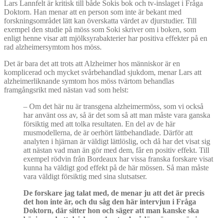
Lars Lannfelt är kritisk till både Sokis bok och tv-inslaget i Fråga
Doktorn. Han menar att en person som inte är bekant med
forskningsområdet lätt kan överskatta värdet av djurstudier. Till
exempel den studie på möss som Soki skriver om i boken, som
enligt henne visar att mjölksyrabakterier har positiva effekter på en
rad alzheimersymtom hos möss.
Det är bara det att trots att Alzheimer hos människor är en
komplicerad och mycket svårbehandlad sjukdom, menar Lars att
alzheimerliknande symtom hos möss tvärtom behandlas
framgångsrikt med nästan vad som helst:
– Om det här nu är transgena alzheimermöss, som vi också
har använt oss av, så är det som så att man måste vara ganska
försiktig med att tolka resultaten. En del av de här
musmodellerna, de är oerhört lättbehandlade. Därför att
analyten i hjärnan är väldigt lättlöslig, och då har det visat sig
att nästan vad man än gör med dem, får en positiv effekt. Till
exempel rödvin från Bordeaux har vissa franska forskare visat
kunna ha väldigt god effekt på de här mössen. Så man måste
vara väldigt försiktig med sina slutsatser.
De forskare jag talat med, de menar ju att det är precis
det hon inte är, och du så
g den h
är intervjun i Frå
ga
Doktorn, d
är sitter hon och säger att man kanske ska