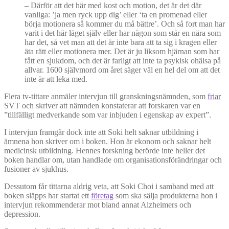
– Därför att det här med kost och motion, det är det där
vanliga: ’ja men ryck upp dig’ eller ‘ta en promenad eller
börja motionera så kommer du må bättre’. Och så fort man har
varit i det här läget själv eller har någon som står en nära som
har det, så vet man att det är inte bara att ta sig i kragen eller
äta rätt eller motionera mer. Det är ju liksom hjärnan som har
fått en sjukdom, och det är farligt att inte ta psykisk ohälsa på
allvar. 1600 självmord om året säger väl en hel del om att det
inte är att leka med.
Flera tv-tittare anmäler intervjun till granskningsnämnden, som
friar
SVT och skriver att nämnden konstaterar att forskaren var en
”tillfälligt medverkande som var inbjuden i egenskap av expert”.
I intervjun framgår dock inte att Soki helt saknar utbildning i
ämnena hon skriver om i boken. Hon är ekonom och saknar helt
medicinsk utbildning. Hennes forskning berörde inte heller det
boken handlar om, utan handlade om organisationsförändringar och
fusioner av sjukhus.
Dessutom får tittarna aldrig veta, att Soki Choi i samband med att
boken släpps har startat ett
företag
som ska sälja produkterna hon i
intervjun rekommenderar mot bland annat Alzheimers och
depression.