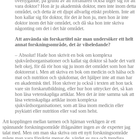
övertygande, på grund av att författaren också utger sig för att
vara doktor? Hon är ju akademisk doktor, men inte inom detta
området, och detta är ett djupt allvarlig etiskt problem. Inte att
hon kallar sig för doktor, för det är hon ju, men hon är inte
doktor inom det här området, och då ska hon inte skriva
någonting om det i det här området.
Att använda sin forskartitel när man undersöker ett helt
annat forskningsområde, det är vilseledande?
–
Absolut! Hade hon skrivit en bok om komplexa
sjukvårdsorganisationer och kallat sig doktor så hade det varit
helt okej, för då rör hon sig ju inom det området som hon har
doktorerat i. Men att skriva en bok om medicin och hälsa och
mat och nutrition och sjukdomar, det hjälper inte att man har
en akademisk titel. Hon skriver ju också i texten att hon tack
vare sin forskarutbildning, eller hur hon uttrycker det, så kan
hon läsa vetenskapliga artiklar. Men det är inte samma sak att
läsa vetenskapliga artiklar inom komplexa
sjukvårdsorganisationer, som att läsa inom medicin eller
psykiatri eller nutrition eller vad som helst.
Att kopplingen mellan tarmen och hjärnan verkligen är ett
spännande forskningsområde ifrågasätter ingen av de experter jag
talat med. Men om man ska skriva om ett nytt forskningsområde
måste man vara försiktig menar de, värdet av nya och trendiga