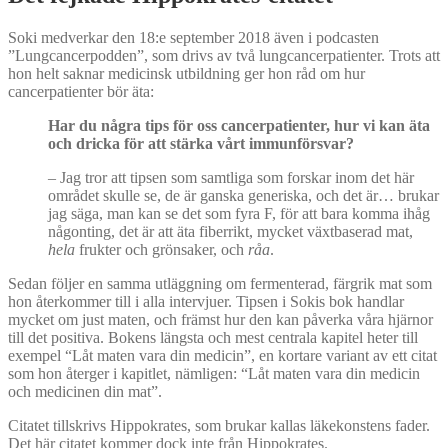
Soki medverkar den 18:e september 2018 även i podcasten
”Lungcancerpodden”, som drivs av två lungcancerpatienter. Trots att
hon helt saknar medicinsk utbildning ger hon råd om hur
cancerpatienter bör äta:
Har du n
å
gra tips f
ör oss cancerpatienter, hur vi kan äta
och dricka för att stärka vå
rt immunf
örsvar?
–
Jag tror att tipsen som samtliga som forskar inom det här
området skulle se, de är ganska generiska, och det är… brukar
jag säga, man kan se det som fyra F, för att bara komma ihåg
någonting, det är att äta fiberrikt, mycket växtbaserad mat,
hela
frukter och grönsaker, och
råa
.
Sedan följer en samma utläggning om fermenterad, färgrik mat som
hon återkommer till i alla intervjuer. Tipsen i Sokis bok handlar
mycket om just maten, och främst hur den kan påverka våra hjärnor
till det positiva. Bokens längsta och mest centrala kapitel heter till
exempel “Låt maten vara din medicin”, en kortare variant av ett citat
som hon återger i kapitlet, nämligen: “Låt maten vara din medicin
och medicinen din mat”.
Citatet tillskrivs Hippokrates, som brukar kallas läkekonstens fader.
Det här citatet kommer dock inte från Hippokrates.