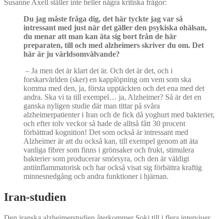
Susanne Axell ställer inte heller några kritiska frågor:
Du jag måste fråga dig, det här tyckte jag var så
intressant med just när det gäller den psykiska ohälsan,
du menar att man kan äta sig bort från de här
preparaten, till och med alzheimers skriver du om. Det
här är ju världsomvälvande?
– Ja men det är klart det är. Och det är det, och i
forskarvärlden (sker) en kapplöpning om vem som ska
komma med den, ja, första upptäckten och det ena med det
andra. Ska vi ta till exempel… ja, Alzheimer? Så är det en
ganska nyligen studie där man tittar på svåra
alzheimerpatienter i Iran och de fick då yoghurt med bakterier,
och efter tolv veckor så hade de alltså fått 30 procent
förbättrad kognition! Det som också är intressant med
Alzheimer är att du också kan, till exempel genom att äta
vanliga fibrer som finns i grönsaker och frukt, stimulera
bakterier som producerar smörsyra, och den är väldigt
antiinflammatorisk och har också visat sig förbättra kraftig
minnesnedgång och andra funktioner i hjärnan.
Iran-studien
Den iranska alzheimerstudien återkommer Soki till i flera intervjuer.