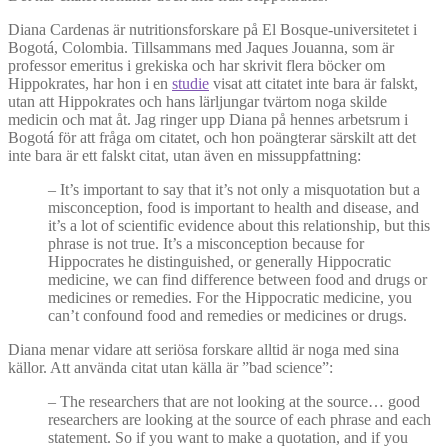
Diana Cardenas är nutritionsforskare på El Bosque-universitetet i
Bogotá, Colombia. Tillsammans med Jaques Jouanna, som är
professor emeritus i grekiska och har skrivit flera böcker om
Hippokrates, har hon i en
studie
visat att citatet inte bara är falskt,
utan att Hippokrates och hans lärljungar tvärtom noga skilde
medicin och mat åt. Jag ringer upp Diana på hennes arbetsrum i
Bogotá för att fråga om citatet, och hon poängterar särskilt att det
inte bara är ett falskt citat, utan även en missuppfattning:
–
It’s important to say that it’s not only a misquotation but a
misconception, food is important to health and disease, and
it’s a lot of scientific evidence about this relationship, but this
phrase is not true. It’s a misconception because for
Hippocrates he distinguished, or generally Hippocratic
medicine, we can find difference between food and drugs or
medicines or remedies. For the Hippocratic medicine, you
can’t confound food and remedies or medicines or drugs.
Diana menar vidare att seriösa forskare alltid är noga med sina
källor. Att använda citat utan källa är ”bad science”:
–
The researchers that are not looking at the source… good
researchers are looking at the source of each phrase and each
statement. So if you want to make a quotation, and if you