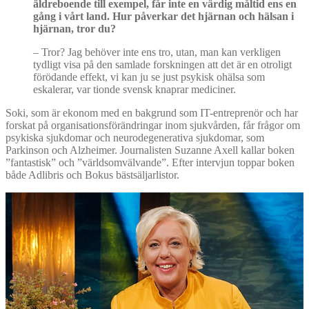
äldreboende till exempel, får inte en vä
rdig m
åltid ens en
gång i vårt land. Hur påverkar det hjärnan och hä
lsan i
hj
ärnan, tror du?
– Tror? Jag behöver inte ens tro, utan, man kan verkligen
tydligt visa på den samlade forskningen att det är en otroligt
förödande effekt, vi kan ju se just psykisk ohälsa som
eskalerar, var tionde svensk knaprar mediciner.
Soki, som är ekonom med en bakgrund som IT-entreprenör och har
forskat på organisationsförändringar inom sjukvården, får frågor om
psykiska sjukdomar och neurodegenerativa sjukdomar, som
Parkinson och Alzheimer. Journalisten Suzanne Axell kallar boken
”fantastisk” och ”världsomvälvande”. Efter intervjun toppar boken
både Adlibris och Bokus bästsäljarlistor.