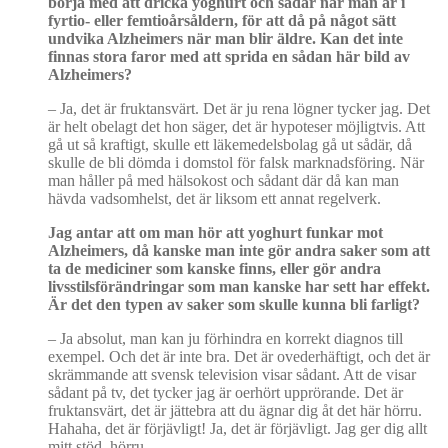
börja med att dricka yoghurt och sådär nä
r man
ä
r i
fyrtio- eller femtio
årså
ldern, f
ör att då på något sätt
undvika Alzheimers när man blir äldre. Kan det inte
finnas stora faror med att sprida en sådan här bild av
Alzheimers?
– Ja, det är fruktansvärt. Det är ju rena lögner tycker jag. Det
är helt obelagt det hon säger, det är hypoteser möjligtvis. Att
gå ut så kraftigt, skulle ett läkemedelsbolag gå ut sådär, då
skulle de bli dömda i domstol för falsk marknadsföring. När
man håller på med hälsokost och sådant där då kan man
hävda vadsomhelst, det är liksom ett annat regelverk.
Jag antar att om man hör att yoghurt funkar mot
Alzheimers, då kanske man inte gör andra saker som att
ta de mediciner som kanske finns, eller gör andra
livsstilsförändringar som man kanske har sett har effekt.
Är det den typen av saker som skulle kunna bli farligt?
–
Ja absolut, man kan ju förhindra en korrekt diagnos till
exempel. Och det är inte bra. Det är ovederhäftigt, och det är
skrämmande att svensk television visar sådant. Att de visar
sådant på tv, det tycker jag är oerhört upprörande. Det är
fruktansvärt, det är jättebra att du ägnar dig åt det här hörru.
Hahaha, det är förjävligt! Ja, det är förjävligt. Jag ger dig allt
mitt stöd, hörru.