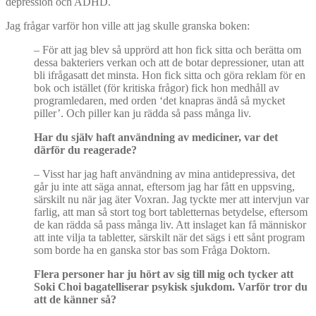
depression och ADHD.
Jag frågar varför hon ville att jag skulle granska boken:
– För att jag blev så upprörd att hon fick sitta och berätta om
dessa bakteriers verkan och att de botar depressioner, utan att
bli ifrågasatt det minsta. Hon fick sitta och göra reklam för en
bok och istället (för kritiska frågor) fick hon medhåll av
programledaren, med orden ‘det knapras ändå så mycket
piller’. Och piller kan ju rädda så pass många liv.
Har du själv haft användning av mediciner, var det
dä
rf
ör du reagerade?
– Visst har jag haft användning av mina antidepressiva, det
går ju inte att säga annat, eftersom jag har fått en uppsving,
särskilt nu när jag äter Voxran. Jag tyckte mer att intervjun var
farlig, att man så stort tog bort tabletternas betydelse, eftersom
de kan rädda så pass många liv. Att inslaget kan få människor
att inte vilja ta tabletter, särskilt när det sägs i ett sånt program
som borde ha en ganska stor bas som Fråga Doktorn.
Flera personer har ju hört av sig till mig och tycker att
Soki Choi bagatelliserar psykisk sjukdom. Varför tror du
att de känner så?