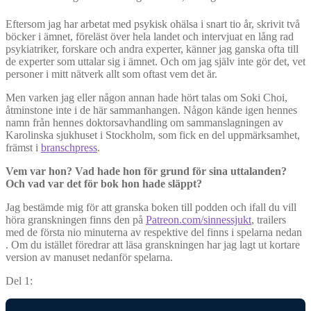
Eftersom jag har arbetat med psykisk ohälsa i snart tio år, skrivit två
böcker i ämnet, föreläst över hela landet och intervjuat en lång rad
psykiatriker, forskare och andra experter, känner jag ganska ofta till
de experter som uttalar sig i ämnet. Och om jag själv inte gör det, vet
personer i mitt nätverk allt som oftast vem det är.
Men varken jag eller någon annan hade hört talas om Soki Choi,
åtminstone inte i de här sammanhangen. Någon kände igen hennes
namn från hennes doktorsavhandling om sammanslagningen av
Karolinska sjukhuset i Stockholm, som fick en del uppmärksamhet,
främst i
branschpress
.
Vem var hon? Vad hade hon för grund för sina uttalanden?
Och vad var det för bok hon hade släppt?
Jag bestämde mig för att granska boken till podden och ifall du vill
höra granskningen finns den på
Patreon.com/sinnessjukt
, trailers
med de första nio minuterna av respektive del finns i spelarna nedan
. Om du istället föredrar att läsa granskningen har jag lagt ut kortare
version av manuset nedanför spelarna.
Del 1: