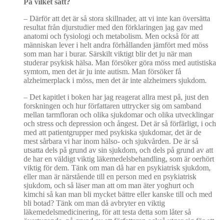
På vilket sätt?
–
Därför att det är så stora skillnader, att vi inte kan översätta
resultat från djurstudier med den förklaringen jag gav med
anatomi och fysiologi och metabolism. Men också för att
människan lever i helt andra förhållanden jämfört med möss
som man har i burar. Särskilt viktigt blir det ju när man
studerar psykisk hälsa. Man försöker göra möss med autistiska
symtom, men det är ju inte autism. Man försöker få
alzheimerplack i möss, men det är inte alzheimers sjukdom.
–
Det kapitlet i boken har jag reagerat allra mest på, just den
forskningen och hur författaren uttrycker sig om samband
mellan tarmfloran och olika sjukdomar och olika utvecklingar
och stress och depression och ångest. Det är så förfärligt, i och
med att patientgrupper med psykiska sjukdomar, det är de
mest sårbara vi har inom hälso- och sjukvården. De är så
utsatta dels på grund av sin sjukdom, och dels på grund av att
de har en väldigt viktig läkemedelsbehandling, som är oerhört
viktig för dem. Tänk om man då har en psykiatrisk sjukdom,
eller man är närstående till en person med en psykiatrisk
sjukdom, och så läser man att om man äter yoghurt och
kimchi så kan man bli mycket bättre eller kanske till och med
bli botad? Tänk om man då avbryter en viktig
läkemedelsmedicinering, för att testa detta som låter så