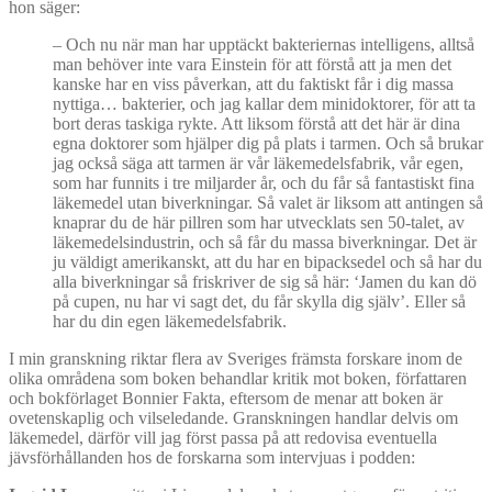
hon säger:
– Och nu när man har upptäckt bakteriernas intelligens, alltså
man behöver inte vara Einstein för att förstå att ja men det
kanske har en viss påverkan, att du faktiskt får i dig massa
nyttiga… bakterier, och jag kallar dem minidoktorer, för att ta
bort deras taskiga rykte. Att liksom förstå att det här är dina
egna doktorer som hjälper dig på plats i tarmen. Och så brukar
jag också säga att tarmen är vår läkemedelsfabrik, vår egen,
som har funnits i tre miljarder år, och du får så fantastiskt fina
läkemedel utan biverkningar. Så valet är liksom att antingen så
knaprar du de här pillren som har utvecklats sen 50-talet, av
läkemedelsindustrin, och så får du massa biverkningar. Det är
ju väldigt amerikanskt, att du har en bipacksedel och så har du
alla biverkningar så friskriver de sig så här: ‘Jamen du kan dö
på cupen, nu har vi sagt det, du får skylla dig själv’. Eller så
har du din egen läkemedelsfabrik.
I min granskning riktar flera av Sveriges främsta forskare inom de
olika områdena som boken behandlar kritik mot boken, författaren
och bokförlaget Bonnier Fakta, eftersom de menar att boken är
ovetenskaplig och vilseledande. Granskningen handlar delvis om
läkemedel, därför vill jag först passa på att redovisa eventuella
jävsförhållanden hos de forskarna som intervjuas i podden: