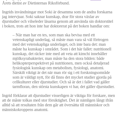
Årets dietist av Dietisternas Riksförbund.
Ingrids invändningar mot Soki är desamma som de andra forskarna
jag intervjuar. Soki saknar kunskap, drar för stora växlar av
djurstudier och vilseleder läsarna genom att använda sin doktorstitel
i boken, trots att hon inte har doktorerat på det boken handlar om:
–
När man har en tes, som man ska bevisa med ett
vetenskapligt underlag, så måste man vara så väl förtrogen
med det vetenskapliga underlaget, och inte bara det: man
måste ha kunskap i området. Som i det här fallet: nutritionell
kunskap, det räcker inte med att veta att kimchi innehåller
mjölksyrabakterier, man måste ha den stora bilden: både
helikopterperspektivet på nutritionen, men också detaljerad
fysiologisk kunskap om metabolism, fysiologi, anatomi.
Särskilt viktigt är det när man rör sig i ett forskningsområde
som är väldigt nytt, för då finns det mycket studier gjorda på
cellkulturer eller djurstudier. Och så är det i fallet vad gäller
tarmfloran, den största kunskapen vi har, det gäller djurstudier.
Ingrid förklarar att djurstudier visserligen är viktiga för forskare, men
att de måste tolkas med stor försiktighet. Det är nämligen långt ifrån
alltid så att resultaten från dem går att översätta till människor och
människokroppens anatomi.