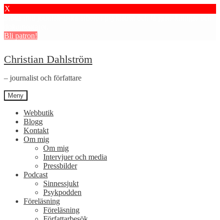
X
Stötta mitt journalistiska arbete i psykiatrin och få granskningar och
dokumentärer.
Bli patron!
Hoppa
Hoppa
Christian Dahlström
till
till
navigering
innehåll
– journalist och författare
Meny
Webbutik
Blogg
Kontakt
Om mig
Om mig
Intervjuer och media
Pressbilder
Podcast
Sinnessjukt
Psykpodden
Föreläsning
Föreläsning
Författarbesök