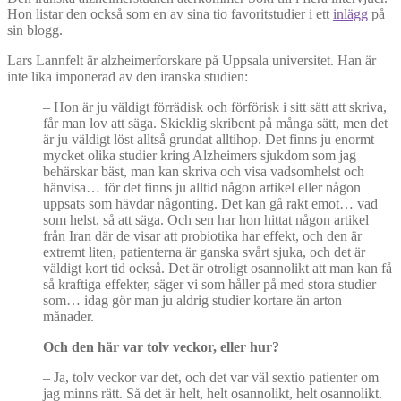
Hon listar den också som en av sina tio favoritstudier i ett
inlägg
på
sin blogg.
Lars Lannfelt är alzheimerforskare på Uppsala universitet. Han är
inte lika imponerad av den iranska studien:
– Hon är ju väldigt förrädisk och förförisk i sitt sätt att skriva,
får man lov att säga. Skicklig skribent på många sätt, men det
är ju väldigt löst alltså grundat alltihop. Det finns ju enormt
mycket olika studier kring Alzheimers sjukdom som jag
behärskar bäst, man kan skriva och visa vadsomhelst och
hänvisa… för det finns ju alltid någon artikel eller någon
uppsats som hävdar någonting. Det kan gå rakt emot… vad
som helst, så att säga. Och sen har hon hittat någon artikel
från Iran där de visar att probiotika har effekt, och den är
extremt liten, patienterna är ganska svårt sjuka, och det är
väldigt kort tid också. Det är otroligt osannolikt att man kan få
så kraftiga effekter, säger vi som håller på med stora studier
som… idag gör man ju aldrig studier kortare än arton
månader.
Och den här var tolv veckor, eller hur?
– Ja, tolv veckor var det, och det var väl sextio patienter om
jag minns rätt. Så det är helt, helt osannolikt, helt osannolikt.