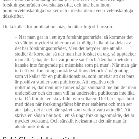
forskningsområden överskattas ofta, och inte bara inom
populärvetenskapliga böcker och i media utan även i vetenskapliga
tidsskrifter.
Detta kallas för publikationsbias, berättar Ingrid Larsson:
–
När man går in i ett nytt forskningsområde, så kommer det
så väldigt mycket studier om allt möjligt i alla olika delar av
det här forskningsområdet. Men det betyder inte att alla
studier är korrekta, så när man har forskat ett tag, så upptäcker
man att: ’jaha, det här var ju inte sant’ och ’den här metoden
kanske inte fungerade på människa som på mus’. När man går
in i ett nytt forskningsområde så finns det också någonting
som vi kallar för en publikationsbias, som innebär att det bara
är positiva studier som publiceras. Att negativa och
nollstudier, där man inte finner något samband mellan det man
undersöker och det man vill ha undersökt, publiceras inte lika
ofta. Då blir det en skev bild av resultaten. Det här slipas bort
med tiden när forskningsfältet blir mer etablerat och man ser
att: ’jaha, det är det här spåret som verkar vara aktuellt’. Att
skriva en sådan här bok i ett så ungt forskningsområde, det är
mycket tveksamt. Och särskilt tveksamt är det när man är
akademisk doktor.