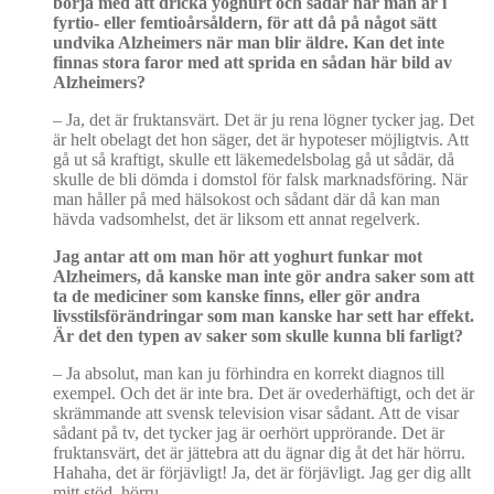
börja med att dricka yoghurt och sådär nä
r man
ä
r i
fyrtio- eller femtio
årså
ldern, f
ör att då på något sätt
undvika Alzheimers när man blir äldre. Kan det inte
finnas stora faror med att sprida en sådan här bild av
Alzheimers?
– Ja, det är fruktansvärt. Det är ju rena lögner tycker jag. Det
är helt obelagt det hon säger, det är hypoteser möjligtvis. Att
gå ut så kraftigt, skulle ett läkemedelsbolag gå ut sådär, då
skulle de bli dömda i domstol för falsk marknadsföring. När
man håller på med hälsokost och sådant där då kan man
hävda vadsomhelst, det är liksom ett annat regelverk.
Jag antar att om man hör att yoghurt funkar mot
Alzheimers, då kanske man inte gör andra saker som att
ta de mediciner som kanske finns, eller gör andra
livsstilsförändringar som man kanske har sett har effekt.
Är det den typen av saker som skulle kunna bli farligt?
–
Ja absolut, man kan ju förhindra en korrekt diagnos till
exempel. Och det är inte bra. Det är ovederhäftigt, och det är
skrämmande att svensk television visar sådant. Att de visar
sådant på tv, det tycker jag är oerhört upprörande. Det är
fruktansvärt, det är jättebra att du ägnar dig åt det här hörru.
Hahaha, det är förjävligt! Ja, det är förjävligt. Jag ger dig allt
mitt stöd, hörru.