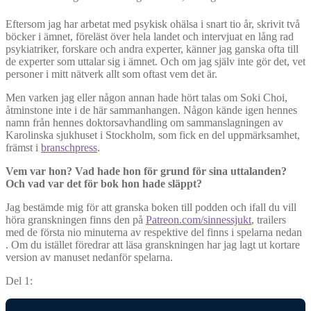
Eftersom jag har arbetat med psykisk ohälsa i snart tio år, skrivit två
böcker i ämnet, föreläst över hela landet och intervjuat en lång rad
psykiatriker, forskare och andra experter, känner jag ganska ofta till
de experter som uttalar sig i ämnet. Och om jag själv inte gör det, vet
personer i mitt nätverk allt som oftast vem det är.
Men varken jag eller någon annan hade hört talas om Soki Choi,
åtminstone inte i de här sammanhangen. Någon kände igen hennes
namn från hennes doktorsavhandling om sammanslagningen av
Karolinska sjukhuset i Stockholm, som fick en del uppmärksamhet,
främst i
branschpress
.
Vem var hon? Vad hade hon för grund för sina uttalanden?
Och vad var det för bok hon hade släppt?
Jag bestämde mig för att granska boken till podden och ifall du vill
höra granskningen finns den på
Patreon.com/sinnessjukt
, trailers
med de första nio minuterna av respektive del finns i spelarna nedan
. Om du istället föredrar att läsa granskningen har jag lagt ut kortare
version av manuset nedanför spelarna.
Del 1: