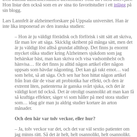
Hon listar den också som en av sina tio favoritstudier i ett
inlägg
på
sin blogg.
Lars Lannfelt är alzheimerforskare på Uppsala universitet. Han är
inte lika imponerad av den iranska studien:
– Hon är ju väldigt förrädisk och förförisk i sitt sätt att skriva,
får man lov att säga. Skicklig skribent på många sätt, men det
är ju väldigt löst alltså grundat alltihop. Det finns ju enormt
mycket olika studier kring Alzheimers sjukdom som jag
behärskar bäst, man kan skriva och visa vadsomhelst och
hänvisa… för det finns ju alltid någon artikel eller någon
uppsats som hävdar någonting. Det kan gå rakt emot… vad
som helst, så att säga. Och sen har hon hittat någon artikel
från Iran där de visar att probiotika har effekt, och den är
extremt liten, patienterna är ganska svårt sjuka, och det är
väldigt kort tid också. Det är otroligt osannolikt att man kan få
så kraftiga effekter, säger vi som håller på med stora studier
som… idag gör man ju aldrig studier kortare än arton
månader.
Och den här var tolv veckor, eller hur?
– Ja, tolv veckor var det, och det var väl sextio patienter om
jag minns rätt. Så det är helt, helt osannolikt, helt osannolikt.