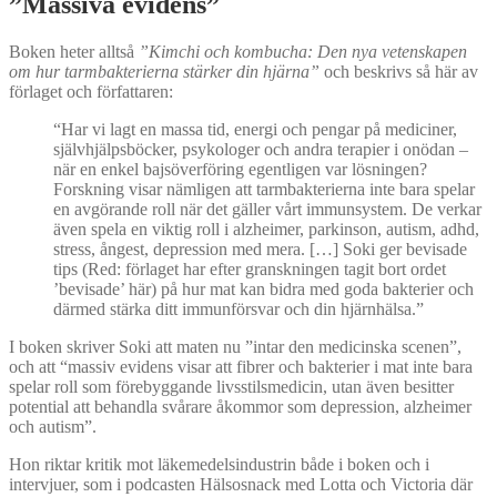
”
Massiva
evidens”
Boken heter alltså
”Kimchi och kombucha: Den nya vetenskapen
om hur tarmbakterierna stärker din hjärna”
och beskrivs så här av
förlaget och författaren:
“Har vi lagt en massa tid, energi och pengar på mediciner,
självhjälpsböcker, psykologer och andra terapier i onödan –
när en enkel bajsöverföring egentligen var lösningen?
Forskning visar nämligen att tarmbakterierna inte bara spelar
en avgörande roll när det gäller vårt immunsystem. De verkar
även spela en viktig roll i alzheimer, parkinson, autism, adhd,
stress, ångest, depression med mera. […] Soki ger bevisade
tips (Red: förlaget har efter granskningen tagit bort ordet
’bevisade’ här) på hur mat kan bidra med goda bakterier och
därmed stärka ditt immunförsvar och din hjärnhälsa.”
I boken skriver Soki att maten nu ”intar den medicinska scenen”,
och att “massiv evidens visar att fibrer och bakterier i mat inte bara
spelar roll som förebyggande livsstilsmedicin, utan även besitter
potential att behandla svårare åkommor som depression, alzheimer
och autism”.
Hon riktar kritik mot läkemedelsindustrin både i boken och i
intervjuer, som i podcasten Hälsosnack med Lotta och Victoria där