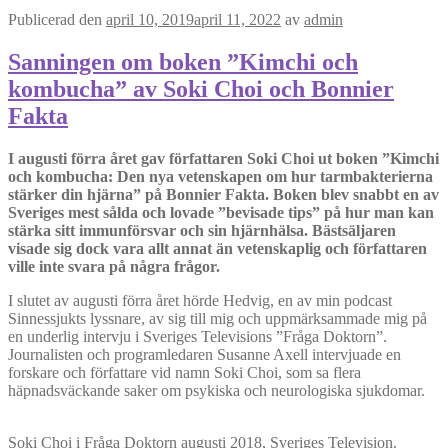
Publicerad den
april 10, 2019
april 11, 2022
av
admin
Sanningen om boken ”Kimchi och
kombucha” av Soki Choi och Bonnier
Fakta
I augusti förra året gav författaren Soki Choi ut boken ”Kimchi
och kombucha: Den nya vetenskapen om hur tarmbakterierna
stärker din hjärna” på Bonnier Fakta. Boken blev snabbt en av
Sveriges mest sålda och lovade ”bevisade tips” på hur man kan
stärka sitt immunförsvar och sin hjärnhälsa. Bästsäljaren
visade sig dock vara allt annat än vetenskaplig och författaren
ville inte svara på några frågor.
I slutet av augusti förra året hörde Hedvig, en av min podcast
Sinnessjukts lyssnare, av sig till mig och uppmärksammade mig på
en underlig intervju i Sveriges Televisions ”Fråga Doktorn”.
Journalisten och programledaren Susanne Axell intervjuade en
forskare och författare vid namn Soki Choi, som sa flera
häpnadsväckande saker om psykiska och neurologiska sjukdomar.
Soki Choi i Fråga Doktorn augusti 2018, Sveriges Television.