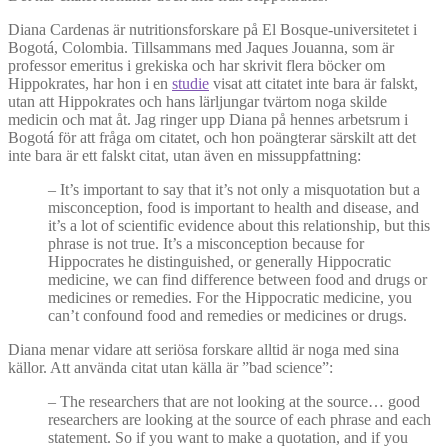
Diana Cardenas är nutritionsforskare på El Bosque-universitetet i
Bogotá, Colombia. Tillsammans med Jaques Jouanna, som är
professor emeritus i grekiska och har skrivit flera böcker om
Hippokrates, har hon i en
studie
visat att citatet inte bara är falskt,
utan att Hippokrates och hans lärljungar tvärtom noga skilde
medicin och mat åt. Jag ringer upp Diana på hennes arbetsrum i
Bogotá för att fråga om citatet, och hon poängterar särskilt att det
inte bara är ett falskt citat, utan även en missuppfattning:
–
It’s important to say that it’s not only a misquotation but a
misconception, food is important to health and disease, and
it’s a lot of scientific evidence about this relationship, but this
phrase is not true. It’s a misconception because for
Hippocrates he distinguished, or generally Hippocratic
medicine, we can find difference between food and drugs or
medicines or remedies. For the Hippocratic medicine, you
can’t confound food and remedies or medicines or drugs.
Diana menar vidare att seriösa forskare alltid är noga med sina
källor. Att använda citat utan källa är ”bad science”:
–
The researchers that are not looking at the source… good
researchers are looking at the source of each phrase and each
statement. So if you want to make a quotation, and if you