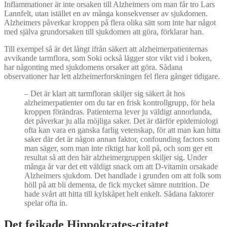
Inflammationer är inte orsaken till Alzheimers om man får tro Lars
Lannfelt, utan istället en av många konsekvenser av sjukdomen.
Alzheimers påverkar kroppen på flera olika sätt som inte har något
med själva grundorsaken till sjukdomen att göra, förklarar han.
Till exempel så är det långt ifrån säkert att alzheimerpatienternas
avvikande tarmflora, som Soki också lägger stor vikt vid i boken,
har någonting med sjukdomens orsaker att göra. Sådana
observationer har lett alzheimerforskningen fel flera gånger tidigare.
–
Det är klart att tarmfloran skiljer sig säkert åt hos
alzheimerpatienter om du tar en frisk kontrollgrupp, för hela
kroppen förändras. Patienterna lever ju väldigt annorlunda,
det påverkar ju alla möjliga saker. Det är därför epidemiologi
ofta kan vara en ganska farlig vetenskap, för att man kan hitta
saker där det är någon annan faktor, confounding factors som
man säger, som man inte riktigt har koll på, och som ger ett
resultat så att den här alzheimergruppen skiljer sig. Under
många år var det ett väldigt snack om att D-vitamin orsakade
Alzheimers sjukdom. Det handlade i grunden om att folk som
höll på att bli dementa, de fick mycket sämre nutrition. De
hade svårt att hitta till kylskåpet helt enkelt. Sådana faktorer
spelar ofta in.
Det fejkade Hippokrates-citatet