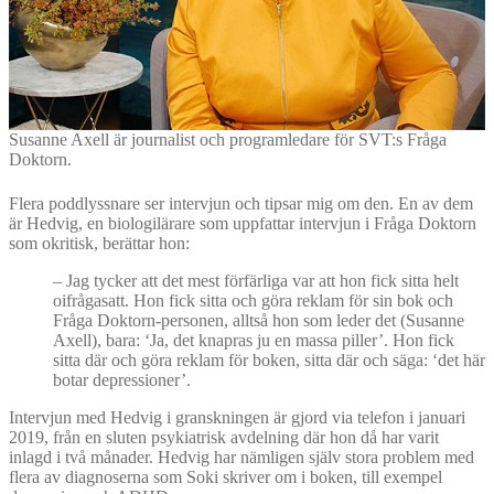
Susanne Axell är journalist och programledare för SVT:s Fråga
Doktorn.
Flera poddlyssnare ser intervjun och tipsar mig om den. En av dem
är Hedvig, en biologilärare som uppfattar intervjun i Fråga Doktorn
som okritisk, berättar hon:
– Jag tycker att det mest förfärliga var att hon fick sitta helt
oifrågasatt. Hon fick sitta och göra reklam för sin bok och
Fråga Doktorn-personen, alltså hon som leder det (Susanne
Axell), bara: ‘Ja, det knapras ju en massa piller’. Hon fick
sitta där och göra reklam för boken, sitta där och säga: ‘det här
botar depressioner’.
Intervjun med Hedvig i granskningen är gjord via telefon i januari
2019, från en sluten psykiatrisk avdelning där hon då har varit
inlagd i två månader. Hedvig har nämligen själv stora problem med
flera av diagnoserna som Soki skriver om i boken, till exempel