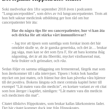
Soki medverkar den 18:e september 2018 även i podcasten
”Lungcancerpodden”, som drivs av två lungcancerpatienter. Trots att
hon helt saknar medicinsk utbildning ger hon råd om hur
cancerpatienter bör äta:
Har du n
å
gra tips f
ör oss cancerpatienter, hur vi kan äta
och dricka för att stärka vå
rt immunf
örsvar?
–
Jag tror att tipsen som samtliga som forskar inom det här
området skulle se, de är ganska generiska, och det är… brukar
jag säga, man kan se det som fyra F, för att bara komma ihåg
någonting, det är att äta fiberrikt, mycket växtbaserad mat,
hela
frukter och grönsaker, och
råa
.
Sedan följer en samma utläggning om fermenterad, färgrik mat som
hon återkommer till i alla intervjuer. Tipsen i Sokis bok handlar
mycket om just maten, och främst hur den kan påverka våra hjärnor
till det positiva. Bokens längsta och mest centrala kapitel heter till
exempel “Låt maten vara din medicin”, en kortare variant av ett citat
som hon återger i kapitlet, nämligen: “Låt maten vara din medicin
och medicinen din mat”.
Citatet tillskrivs Hippokrates, som brukar kallas läkekonstens fader.
Det här citatet kommer dock inte från Hippokrates.