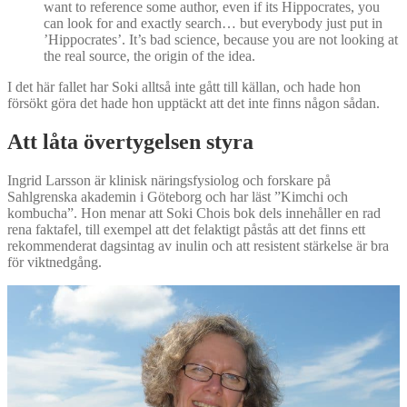
want to reference some author, even if its Hippocrates, you
can look for and exactly search… but everybody just put in
’Hippocrates’. It’s bad science, because you are not looking at
the real source, the origin of the idea.
I det här fallet har Soki alltså inte gått till källan, och hade hon
försökt göra det hade hon upptäckt att det inte finns någon sådan.
Att låta övertygelsen styra
Ingrid Larsson är klinisk näringsfysiolog och forskare på
Sahlgrenska akademin i Göteborg och har läst ”Kimchi och
kombucha”. Hon menar att Soki Chois bok dels innehåller en rad
rena faktafel, till exempel att det felaktigt påstås att det finns ett
rekommenderat dagsintag av inulin och att resistent stärkelse är bra
för viktnedgång.