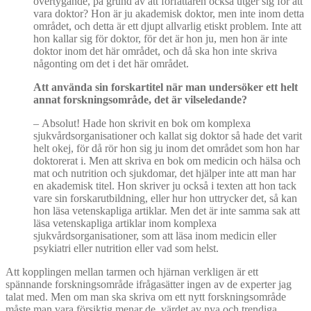
övertygande, på grund av att författaren också utger sig för att
vara doktor? Hon är ju akademisk doktor, men inte inom detta
området, och detta är ett djupt allvarlig etiskt problem. Inte att
hon kallar sig för doktor, för det är hon ju, men hon är inte
doktor inom det här området, och då ska hon inte skriva
någonting om det i det här området.
Att använda sin forskartitel när man undersöker ett helt
annat forskningsområde, det är vilseledande?
–
Absolut! Hade hon skrivit en bok om komplexa
sjukvårdsorganisationer och kallat sig doktor så hade det varit
helt okej, för då rör hon sig ju inom det området som hon har
doktorerat i. Men att skriva en bok om medicin och hälsa och
mat och nutrition och sjukdomar, det hjälper inte att man har
en akademisk titel. Hon skriver ju också i texten att hon tack
vare sin forskarutbildning, eller hur hon uttrycker det, så kan
hon läsa vetenskapliga artiklar. Men det är inte samma sak att
läsa vetenskapliga artiklar inom komplexa
sjukvårdsorganisationer, som att läsa inom medicin eller
psykiatri eller nutrition eller vad som helst.
Att kopplingen mellan tarmen och hjärnan verkligen är ett
spännande forskningsområde ifrågasätter ingen av de experter jag
talat med. Men om man ska skriva om ett nytt forskningsområde
måste man vara försiktig menar de, värdet av nya och trendiga