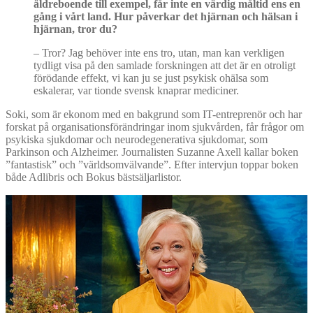
äldreboende till exempel, får inte en vä
rdig m
åltid ens en
gång i vårt land. Hur påverkar det hjärnan och hä
lsan i
hj
ärnan, tror du?
– Tror? Jag behöver inte ens tro, utan, man kan verkligen
tydligt visa på den samlade forskningen att det är en otroligt
förödande effekt, vi kan ju se just psykisk ohälsa som
eskalerar, var tionde svensk knaprar mediciner.
Soki, som är ekonom med en bakgrund som IT-entreprenör och har
forskat på organisationsförändringar inom sjukvården, får frågor om
psykiska sjukdomar och neurodegenerativa sjukdomar, som
Parkinson och Alzheimer. Journalisten Suzanne Axell kallar boken
”fantastisk” och ”världsomvälvande”. Efter intervjun toppar boken
både Adlibris och Bokus bästsäljarlistor.