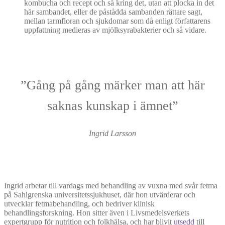
kombucha och recept och så kring det, utan att plocka in det
här sambandet, eller de påstådda sambanden rättare sagt,
mellan tarmfloran och sjukdomar som då enligt författarens
uppfattning medieras av mjölksyrabakterier och så vidare.
”Gång på gång märker man att här
saknas kunskap i ämnet”
Ingrid Larsson
Ingrid arbetar till vardags med behandling av vuxna med svår fetma
på Sahlgrenska universitetssjukhuset, där hon utvärderar och
utvecklar fetmabehandling, och bedriver klinisk
behandlingsforskning. Hon sitter även i Livsmedelsverkets
expertgrupp för nutrition och folkhälsa, och har blivit
utsedd
till