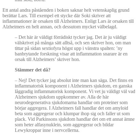
Ett antal andra påståenden i boken saknar helt vetenskaplig grund
berättar Lars. Till exempel ett stycke där Soki skriver att
inflammationer är orsaken till Alzheimers. Enligt Lars är orsaken till
Alzheimers en helt annan, och dessutom mycket välbelagd.
–
Det här är väldigt förrädiskt tycker jag. Det är ju väldigt
välskrivet på många sätt alltså, och sen skriver hon, om man
tittar på sidan sextiofyra högst upp i vänstra spalten: ’ny
banbrytande forskning visar att inflammation snarare är en
orsak till Alzheimers’ skriver hon.
Stä
mmer det d
å?
–
Nej! Det tycker jag absolut inte man kan säga. Det finns en
inflammatorisk komponent i Alzheimers sjukdom, en ganska
låggradig inflammatorisk komponent. Vi vet ju väldigt väl vad
Alzheimers sjukdom uppkommer av. Alla de här
neurodegenerativa sjukdomarna handlar om proteiner som
börjar aggregera. I Alzheimers fall handlar det om amyloid
beta som aggregerar och klumpar ihop sig och faller ut som
plack. Vid Parkinsons sjukdom handlar det om ett annat ämne
som heter alfasynuklein, som aggregerar och bildar
Lewykroppar inne i nervcellerna.