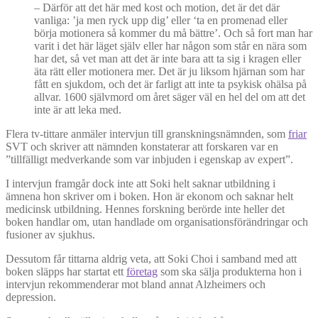
– Därför att det här med kost och motion, det är det där
vanliga: ’ja men ryck upp dig’ eller ‘ta en promenad eller
börja motionera så kommer du må bättre’. Och så fort man har
varit i det här läget själv eller har någon som står en nära som
har det, så vet man att det är inte bara att ta sig i kragen eller
äta rätt eller motionera mer. Det är ju liksom hjärnan som har
fått en sjukdom, och det är farligt att inte ta psykisk ohälsa på
allvar. 1600 självmord om året säger väl en hel del om att det
inte är att leka med.
Flera tv-tittare anmäler intervjun till granskningsnämnden, som
friar
SVT och skriver att nämnden konstaterar att forskaren var en
”tillfälligt medverkande som var inbjuden i egenskap av expert”.
I intervjun framgår dock inte att Soki helt saknar utbildning i
ämnena hon skriver om i boken. Hon är ekonom och saknar helt
medicinsk utbildning. Hennes forskning berörde inte heller det
boken handlar om, utan handlade om organisationsförändringar och
fusioner av sjukhus.
Dessutom får tittarna aldrig veta, att Soki Choi i samband med att
boken släpps har startat ett
företag
som ska sälja produkterna hon i
intervjun rekommenderar mot bland annat Alzheimers och
depression.