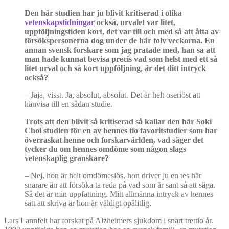
Den här studien har ju blivit kritiserad i olika
vetenskapstidningar
också, urvalet var litet,
uppföljningstiden kort, det var till och med så att åtta av
försökspersonerna dog under de här tolv veckorna. En
annan svensk forskare som jag pratade med, han sa att
man hade kunnat bevisa precis vad som helst med ett så
litet urval och så kort uppföljning, är det ditt intryck
också?
–
Jaja, visst. Ja, absolut, absolut. Det är helt oseriöst att
hänvisa till en sådan studie.
Trots att den blivit så kritiserad så kallar den här Soki
Choi studien för en av hennes tio favoritstudier som har
överraskat henne och forskarvärlden, vad säger det
tycker du om hennes omdöme som någon slags
vetenskaplig granskare?
– Nej, hon är helt omdömeslös, hon driver ju en tes här
snarare än att försöka ta reda på vad som är sant så att säga.
Så det är min uppfattning. Mitt allmänna intryck av hennes
sätt att skriva är hon är väldigt opålitlig.
Lars Lannfelt har forskat på Alzheimers sjukdom i snart trettio år.