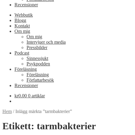
Recensioner
Webbutik
Blogg
Kontakt
Om mig
Om mig
Intervjuer och media
Pressbilder
Podcast
Sinnessjukt
Psykpodden
Föreläsning
Föreläsning
Författarbesök
Recensioner
kr
0.00
0 artiklar
Hem
/
Inlägg märkta ”tarmbakterier”
Etikett:
tarmbakterier