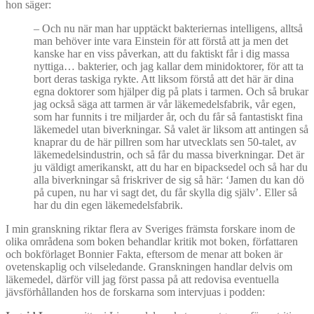
hon säger:
– Och nu när man har upptäckt bakteriernas intelligens, alltså
man behöver inte vara Einstein för att förstå att ja men det
kanske har en viss påverkan, att du faktiskt får i dig massa
nyttiga… bakterier, och jag kallar dem minidoktorer, för att ta
bort deras taskiga rykte. Att liksom förstå att det här är dina
egna doktorer som hjälper dig på plats i tarmen. Och så brukar
jag också säga att tarmen är vår läkemedelsfabrik, vår egen,
som har funnits i tre miljarder år, och du får så fantastiskt fina
läkemedel utan biverkningar. Så valet är liksom att antingen så
knaprar du de här pillren som har utvecklats sen 50-talet, av
läkemedelsindustrin, och så får du massa biverkningar. Det är
ju väldigt amerikanskt, att du har en bipacksedel och så har du
alla biverkningar så friskriver de sig så här: ‘Jamen du kan dö
på cupen, nu har vi sagt det, du får skylla dig själv’. Eller så
har du din egen läkemedelsfabrik.
I min granskning riktar flera av Sveriges främsta forskare inom de
olika områdena som boken behandlar kritik mot boken, författaren
och bokförlaget Bonnier Fakta, eftersom de menar att boken är
ovetenskaplig och vilseledande. Granskningen handlar delvis om
läkemedel, därför vill jag först passa på att redovisa eventuella
jävsförhållanden hos de forskarna som intervjuas i podden: