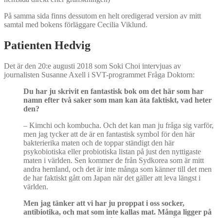
På samma sida finns dessutom en helt oredigerad version av mitt
samtal med bokens förläggare Cecilia Viklund.
Patienten Hedvig
Det är den 20:e augusti 2018 som Soki Choi intervjuas av
journalisten Susanne Axell i SVT-programmet Fråga Doktorn:
Du har ju skrivit en fantastisk bok om det här som har
namn efter två saker som man kan äta faktiskt, vad heter
den?
– Kimchi och kombucha. Och det kan man ju fråga sig varför,
men jag tycker att de är en fantastisk symbol för den här
bakterierika maten och de toppar ständigt den här
psykobiotiska eller probiotiska listan på just den nyttigaste
maten i världen. Sen kommer de från Sydkorea som är mitt
andra hemland, och det är inte många som känner till det men
de har faktiskt gått om Japan när det gäller att leva längst i
världen.
Men jag tänker att vi har ju proppat i oss socker,
antibiotika, och mat som inte kallas mat. Många ligger på