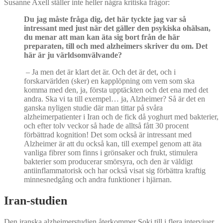
Susanne Axell ställer inte heller några kritiska frågor:
Du jag måste fråga dig, det här tyckte jag var så
intressant med just när det gäller den psykiska ohälsan,
du menar att man kan äta sig bort från de här
preparaten, till och med alzheimers skriver du om. Det
här är ju världsomvälvande?
– Ja men det är klart det är. Och det är det, och i
forskarvärlden (sker) en kapplöpning om vem som ska
komma med den, ja, första upptäckten och det ena med det
andra. Ska vi ta till exempel… ja, Alzheimer? Så är det en
ganska nyligen studie där man tittar på svåra
alzheimerpatienter i Iran och de fick då yoghurt med bakterier,
och efter tolv veckor så hade de alltså fått 30 procent
förbättrad kognition! Det som också är intressant med
Alzheimer är att du också kan, till exempel genom att äta
vanliga fibrer som finns i grönsaker och frukt, stimulera
bakterier som producerar smörsyra, och den är väldigt
antiinflammatorisk och har också visat sig förbättra kraftig
minnesnedgång och andra funktioner i hjärnan.
Iran-studien
Den iranska alzheimerstudien återkommer Soki till i flera intervjuer.