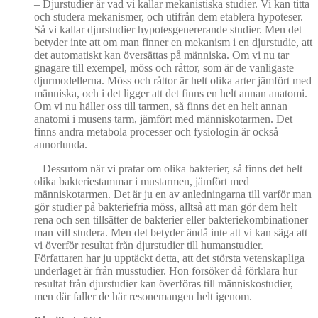
–
Djurstudier är vad vi kallar mekanistiska studier. Vi kan titta
och studera mekanismer, och utifrån dem etablera hypoteser.
Så vi kallar djurstudier hypotesgenererande studier. Men det
betyder inte att om man finner en mekanism i en djurstudie, att
det automatiskt kan översättas på människa. Om vi nu tar
gnagare till exempel, möss och råttor, som är de vanligaste
djurmodellerna. Möss och råttor är helt olika arter jämfört med
människa, och i det ligger att det finns en helt annan anatomi.
Om vi nu håller oss till tarmen, så finns det en helt annan
anatomi i musens tarm, jämfört med människotarmen. Det
finns andra metabola processer och fysiologin är också
annorlunda.
–
Dessutom när vi pratar om olika bakterier, så finns det helt
olika bakteriestammar i mustarmen, jämfört med
människotarmen. Det är ju en av anledningarna till varför man
gör studier på bakteriefria möss, alltså att man gör dem helt
rena och sen tillsätter de bakterier eller bakteriekombinationer
man vill studera. Men det betyder ändå inte att vi kan säga att
vi överför resultat från djurstudier till humanstudier.
Författaren har ju upptäckt detta, att det största vetenskapliga
underlaget är från musstudier. Hon försöker då förklara hur
resultat från djurstudier kan överföras till människostudier,
men där faller de här resonemangen helt igenom.