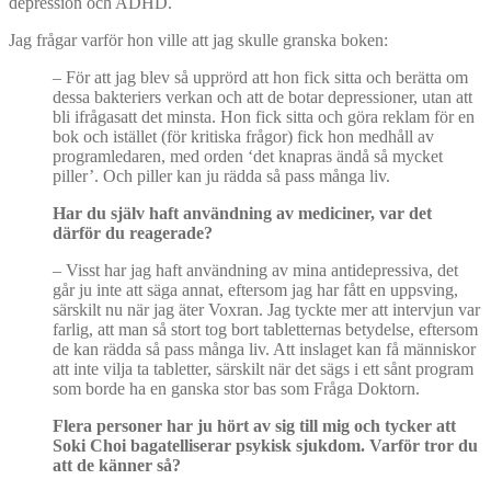
depression och ADHD.
Jag frågar varför hon ville att jag skulle granska boken:
– För att jag blev så upprörd att hon fick sitta och berätta om
dessa bakteriers verkan och att de botar depressioner, utan att
bli ifrågasatt det minsta. Hon fick sitta och göra reklam för en
bok och istället (för kritiska frågor) fick hon medhåll av
programledaren, med orden ‘det knapras ändå så mycket
piller’. Och piller kan ju rädda så pass många liv.
Har du själv haft användning av mediciner, var det
dä
rf
ör du reagerade?
– Visst har jag haft användning av mina antidepressiva, det
går ju inte att säga annat, eftersom jag har fått en uppsving,
särskilt nu när jag äter Voxran. Jag tyckte mer att intervjun var
farlig, att man så stort tog bort tabletternas betydelse, eftersom
de kan rädda så pass många liv. Att inslaget kan få människor
att inte vilja ta tabletter, särskilt när det sägs i ett sånt program
som borde ha en ganska stor bas som Fråga Doktorn.
Flera personer har ju hört av sig till mig och tycker att
Soki Choi bagatelliserar psykisk sjukdom. Varför tror du
att de känner så?