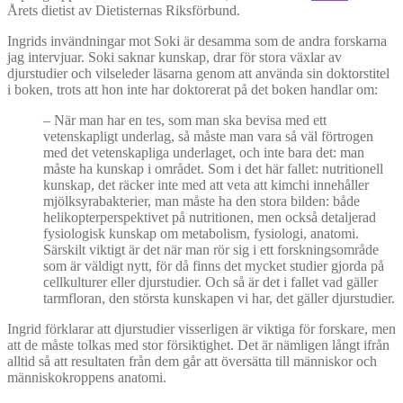
Årets dietist av Dietisternas Riksförbund.
Ingrids invändningar mot Soki är desamma som de andra forskarna
jag intervjuar. Soki saknar kunskap, drar för stora växlar av
djurstudier och vilseleder läsarna genom att använda sin doktorstitel
i boken, trots att hon inte har doktorerat på det boken handlar om:
–
När man har en tes, som man ska bevisa med ett
vetenskapligt underlag, så måste man vara så väl förtrogen
med det vetenskapliga underlaget, och inte bara det: man
måste ha kunskap i området. Som i det här fallet: nutritionell
kunskap, det räcker inte med att veta att kimchi innehåller
mjölksyrabakterier, man måste ha den stora bilden: både
helikopterperspektivet på nutritionen, men också detaljerad
fysiologisk kunskap om metabolism, fysiologi, anatomi.
Särskilt viktigt är det när man rör sig i ett forskningsområde
som är väldigt nytt, för då finns det mycket studier gjorda på
cellkulturer eller djurstudier. Och så är det i fallet vad gäller
tarmfloran, den största kunskapen vi har, det gäller djurstudier.
Ingrid förklarar att djurstudier visserligen är viktiga för forskare, men
att de måste tolkas med stor försiktighet. Det är nämligen långt ifrån
alltid så att resultaten från dem går att översätta till människor och
människokroppens anatomi.