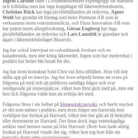
Ingrid Larsson
sitter i Livsmedelsverkets expertgrupp för nutrition
och folkhälsa men har inga kopplingar till läkemedelsindustrin,
Christian Rück
har inga jävsförhållanden att redovisa,
Agnes
Wold
har grundat ett företag som heter Premune AB som är
verksamma inom veterinärmedicin, och Flora Innovation AB som
har patent inom allergiforskning,
Göran Engberg
har inga
jävsförhållanden att redovisa och
Lars Lannfelt
är grundare och
ägare i läkemedelsbolaget Bioarctic.
Jag har också intervjuat en colombiansk forskare och en
kanadensisk, men inte kring läkemedel. Ingen som har medverkat i
podden har heller fått betalt för det.
Jag har även kontaktat Soki Choi vid flera tillfällen. Hon vill inte
ställa upp på en intervju. Jag har även erbjudit henne att svara på
frågorna på mejl och att publicera samtliga frågor och svar
oredigerade på sinnessjukt.se, vilket hon först gick med på, men när
hon fick frågorna valde hon att avböja det med.
Frågorna finns i sin helhet på
Sinnessjukt.se/soki
, och berör mycket
av det som nämns i podden, men även frågor om huruvida hon
verkligen har forskat på Harvard, vilket inte har gått att få bekräftat
eller dementerat av Harvard. Det finns dock inga vetenskapliga
artiklar med hennes namn på från Harvard. (Red: hon hade aldrig
forskat på Harvard visade det sig, vilket hon tog bort från sin
hemsida direkt efter granskningen)