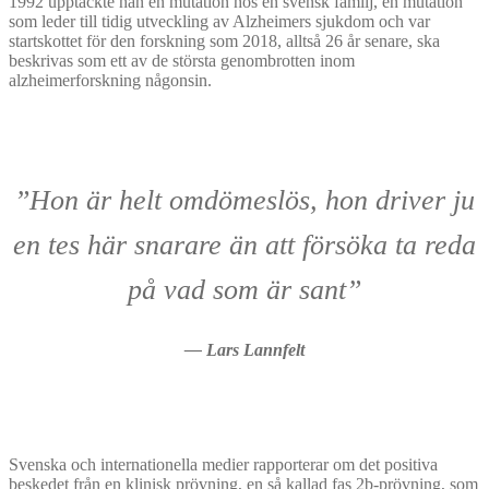
1992 upptäckte han en mutation hos en svensk familj, en mutation
som leder till tidig utveckling av Alzheimers sjukdom och var
startskottet för den forskning som 2018, alltså 26 år senare, ska
beskrivas som ett av de största genombrotten inom
alzheimerforskning någonsin.
”Hon är helt omdömeslös, hon driver ju
en tes här snarare än att försöka ta reda
på vad som är sant”
— Lars Lannfelt
Svenska och internationella medier rapporterar om det positiva
beskedet från en klinisk prövning, en så kallad fas 2b-prövning, som