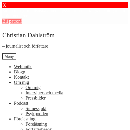
X
Stötta mitt journalistiska arbete i psykiatrin och få granskningar och
dokumentärer.
Bli patron!
Hoppa
Hoppa
Christian Dahlström
till
till
navigering
innehåll
– journalist och författare
Meny
Webbutik
Blogg
Kontakt
Om mig
Om mig
Intervjuer och media
Pressbilder
Podcast
Sinnessjukt
Psykpodden
Föreläsning
Föreläsning
Författarbesök