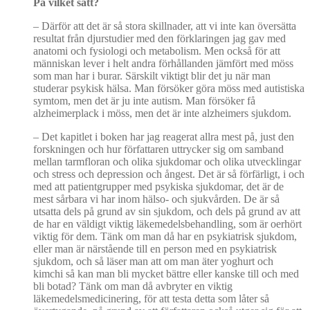
På vilket sätt?
–
Därför att det är så stora skillnader, att vi inte kan översätta
resultat från djurstudier med den förklaringen jag gav med
anatomi och fysiologi och metabolism. Men också för att
människan lever i helt andra förhållanden jämfört med möss
som man har i burar. Särskilt viktigt blir det ju när man
studerar psykisk hälsa. Man försöker göra möss med autistiska
symtom, men det är ju inte autism. Man försöker få
alzheimerplack i möss, men det är inte alzheimers sjukdom.
–
Det kapitlet i boken har jag reagerat allra mest på, just den
forskningen och hur författaren uttrycker sig om samband
mellan tarmfloran och olika sjukdomar och olika utvecklingar
och stress och depression och ångest. Det är så förfärligt, i och
med att patientgrupper med psykiska sjukdomar, det är de
mest sårbara vi har inom hälso- och sjukvården. De är så
utsatta dels på grund av sin sjukdom, och dels på grund av att
de har en väldigt viktig läkemedelsbehandling, som är oerhört
viktig för dem. Tänk om man då har en psykiatrisk sjukdom,
eller man är närstående till en person med en psykiatrisk
sjukdom, och så läser man att om man äter yoghurt och
kimchi så kan man bli mycket bättre eller kanske till och med
bli botad? Tänk om man då avbryter en viktig
läkemedelsmedicinering, för att testa detta som låter så