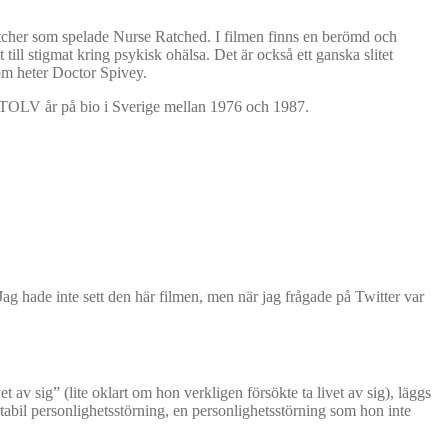
letcher som spelade Nurse Ratched. I filmen finns en berömd och
till stigmat kring psykisk ohälsa. Det är också ett ganska slitet
om heter Doctor Spivey.
an TOLV år på bio i Sverige mellan 1976 och 1987.
Jag hade inte sett den här filmen, men när jag frågade på Twitter var
v sig” (lite oklart om hon verkligen försökte ta livet av sig), läggs
stabil personlighetsstörning, en personlighetsstörning som hon inte