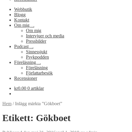
Webbutik
Blogg
Kontakt
Om mig
Expandera
Om mig
undermeny
Intervjuer och media
Pressbilder
Podcast
Expandera
Sinnessjukt
undermeny
Psykpodden
Föreläsning
Expandera
Föreläsning
undermeny
Författarbesök
Recensioner
kr
0.00
0 artiklar
Hem
/
Inlägg märkta ”Gökboet”
Etikett:
Gökboet