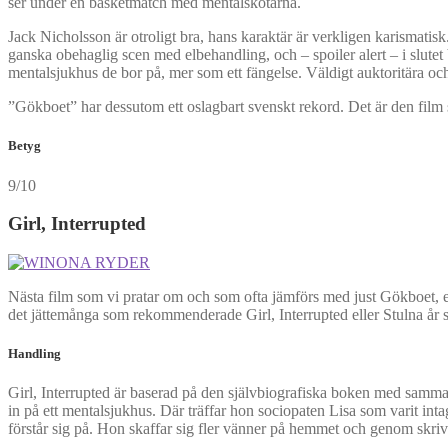
ser under en basketmatch med mentalskötarna.
Jack Nicholsson är otroligt bra, hans karaktär är verkligen karismati
ganska obehaglig scen med elbehandling, och – spoiler alert – i slutet b
mentalsjukhus de bor på, mer som ett fängelse. Väldigt auktoritära o
”Gökboet” har dessutom ett oslagbart svenskt rekord. Det är den film
Betyg
9/10
Girl, Interrupted
Nästa film som vi pratar om och som ofta jämförs med just Gökboet, en d
det jättemånga som rekommenderade Girl, Interrupted eller Stulna år 
Handling
Girl, Interrupted är baserad på den självbiografiska boken med samma n
in på ett mentalsjukhus. Där träffar hon sociopaten Lisa som varit inta
förstår sig på. Hon skaffar sig fler vänner på hemmet och genom skrivan