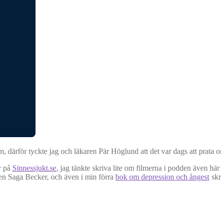
um, därför tyckte jag och läkaren Pär Höglund att det var dags att prata 
r på
Sinnessjukt.se
, jag tänkte skriva lite om filmerna i podden även hä
en Saga Becker, och även i min förra
bok om depression och ångest
skr