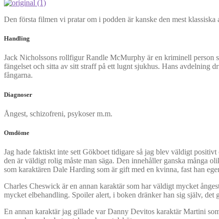
Den första filmen vi pratar om i podden är kanske den mest klassisk
Handling
Jack Nicholssons rollfigur Randle McMurphy är en kriminell person som h
fängelset och sitta av sitt straff på ett lugnt sjukhus. Hans avdelnin
fångarna.
Diagnoser
Ångest, schizofreni, psykoser m.m.
Omdöme
Jag hade faktiskt inte sett Gökboet tidigare så jag blev väldigt positi
den är väldigt rolig måste man säga. Den innehåller ganska många olika d
som karaktären Dale Harding som är gift med en kvinna, fast han ege
Charles Cheswick är en annan karaktär som har väldigt mycket ångest. 
mycket elbehandling. Spoiler alert, i boken dränker han sig själv, det g
En annan karaktär jag gillade var Danny Devitos karaktär Martini som h