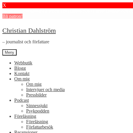
X
Stötta mitt journalistiska arbete i psykiatrin och få granskningar och 
Bli patron!
Hoppa
Hoppa
Christian Dahlström
till
till
navigering
innehåll
– journalist och författare
Meny
Webbutik
Blogg
Kontakt
Om mig
Om mig
Intervjuer och media
Pressbilder
Podcast
Sinnessjukt
Psykpodden
Föreläsning
Föreläsning
Författarbesök
Recensioner