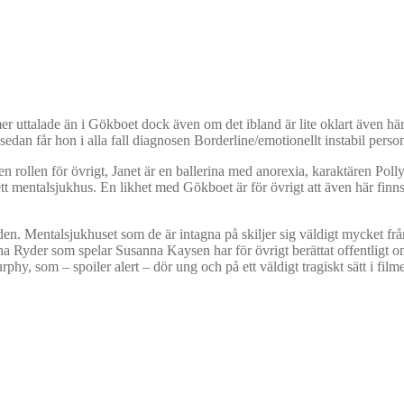
er uttalade än i Gökboet dock även om det ibland är lite oklart även hä
edan får hon i alla fall diagnosen Borderline/emotionellt instabil person
en rollen för övrigt, Janet är en ballerina med anorexia, karaktären Pol
t mentalsjukhus. En likhet med Gökboet är för övrigt att även här finns
 den. Mentalsjukhuset som de är intagna på skiljer sig väldigt mycket frå
nona Ryder som spelar Susanna Kaysen har för övrigt berättat offentlig
phy, som – spoiler alert – dör ung och på ett väldigt tragiskt sätt i film