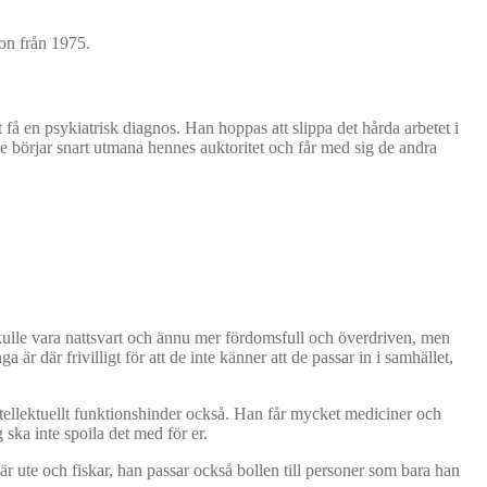
on från 1975.
 få en psykiatrisk diagnos. Han hoppas att slippa det hårda arbetet i
le börjar snart utmana hennes auktoritet och får med sig de andra
n skulle vara nattsvart och ännu mer fördomsfull och överdriven, men
r där frivilligt för att de inte känner att de passar in i samhället,
ntellektuellt funktionshinder också. Han får mycket mediciner och
 ska inte spoila det med för er.
är ute och fiskar, han passar också bollen till personer som bara han