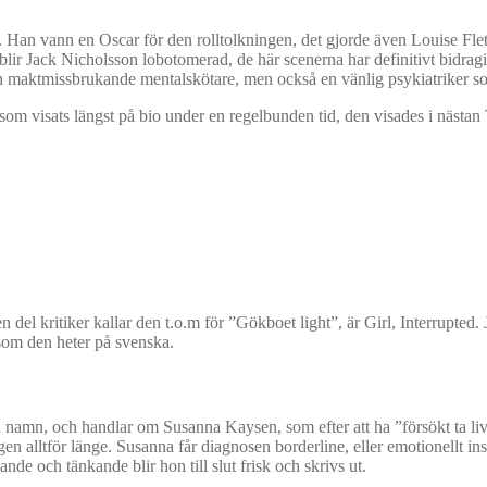
sk. Han vann en Oscar för den rolltolkningen, det gjorde även Louise F
lir Jack Nicholsson lobotomerad, de här scenerna har definitivt bidragit 
ch maktmissbrukande mentalskötare, men också en vänlig psykiatriker s
 som visats längst på bio under en regelbunden tid, den visades i näst
el kritiker kallar den t.o.m för ”Gökboet light”, är Girl, Interrupted. 
som den heter på svenska.
amn, och handlar om Susanna Kaysen, som efter att ha ”försökt ta livet a
gen alltför länge. Susanna får diagnosen borderline, eller emotionellt in
de och tänkande blir hon till slut frisk och skrivs ut.