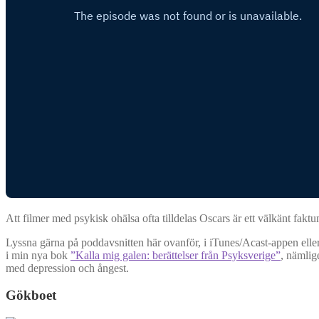
Att filmer med psykisk ohälsa ofta tilldelas Oscars är ett välkänt fakt
Lyssna gärna på poddavsnitten här ovanför, i iTunes/Acast-appen elle
i min nya bok
”Kalla mig galen: berättelser från Psyksverige”
, nämlig
med depression och ångest.
Gökboet