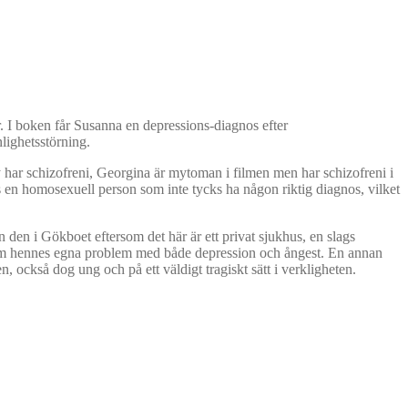
r. I boken får Susanna en depressions-diagnos efter
lighetsstörning.
ly har schizofreni, Georgina är mytoman i filmen men har schizofreni i
 en homosexuell person som inte tycks ha någon riktig diagnos, vilket
n den i Gökboet eftersom det här är ett privat sjukhus, en slags
t om hennes egna problem med både depression och ångest. En annan
en, också dog ung och på ett väldigt tragiskt sätt i verkligheten.