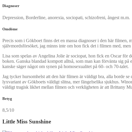
Diagnoser
Depression, Borderline, anorexia, sociopati, schizofreni, ångest m.m.
Omdöme
Precis som i Gökboet finns det en massa diagnoser i den här filmen, m
självmordsförsöket, jag minns inte om hon fick det i filmen med, men s
Lisa som spelas av Angelina Jolie är sociopat, hon fick en Oscar för d
boken. Ganska blandad kompott alltså, som man kan förvänta sig på et
kanske säger något om synen på homosexualitet på 60- och 70-talet.
Jag tycker hursomhelst att den här filmen är väldigt bra, alla borde se
lyxvariant av Gökboets väldigt slitna, mer fängelselika sjukhus. Wi
väldigt tragisk likhet mellan filmen och verkligheten är att Brittany Mur
Betyg
8,5/10
Little Miss Sunshine