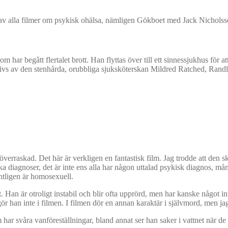
a av alla filmer om psykisk ohälsa, nämligen Gökboet med Jack Nicholss
ar begått flertalet brott. Han flyttas över till ett sinnessjukhus för att
g drivs av den stenhårda, orubbliga sjuksköterskan Mildred Ratched, Rand
vt överraskad. Det här är verkligen en fantastisk film. Jag trodde att de
iagnoser, det är inte ens alla har någon uttalad psykisk diagnos, många ä
ntligen är homosexuell.
Han är otroligt instabil och blir ofta upprörd, men har kanske något i
ör han inte i filmen. I filmen dör en annan karaktär i självmord, men jag
ar svåra vanföreställningar, bland annat ser han saker i vattnet när de 