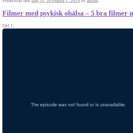
Publicerad den
maj 31, 2016
april 1, 2019
av
admin
Filmer med psykisk ohälsa – 5 bra filmer
Del 1: