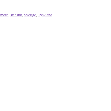
vmord
,
statistik
,
Sverige
,
Tyskland