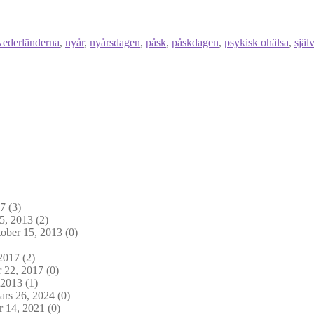
ederländerna
,
nyår
,
nyårsdagen
,
påsk
,
påskdagen
,
psykisk ohälsa
,
själ
17
(3)
5, 2013
(2)
ober 15, 2013
(0)
2017
(2)
 22, 2017
(0)
 2013
(1)
rs 26, 2024
(0)
 14, 2021
(0)