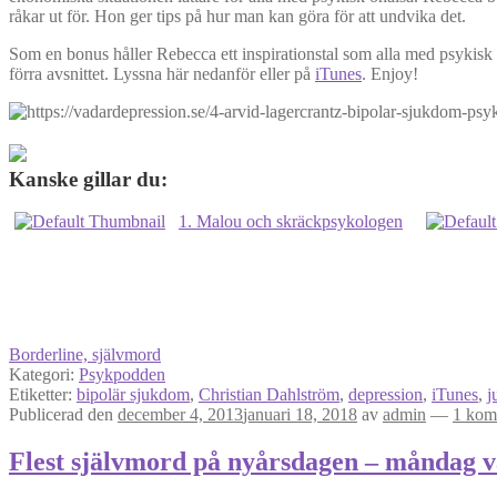
råkar ut för. Hon ger tips på hur man kan göra för att undvika det.
Som en bonus håller Rebecca ett inspirationstal som alla med psykisk 
förra avsnittet. Lyssna här nedanför eller på
iTunes
. Enjoy!
Kanske gillar du:
1. Malou och skräckpsykologen
Borderline, självmord
Kategori:
Psykpodden
Etiketter:
bipolär sjukdom
,
Christian Dahlström
,
depression
,
iTunes
,
j
Publicerad den
december 4, 2013
januari 18, 2018
av
admin
—
1 kom
Flest självmord på nyårsdagen – måndag v