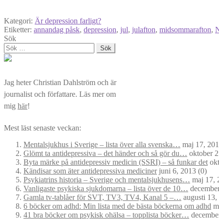
Kategori:
Är depression farligt?
Etiketter:
annandag påsk
,
depression
,
jul
,
julafton
,
midsommarafton
,
N
Sök
Sök
efter:
Jag heter Christian Dahlström och är
journalist och författare. Läs mer om
mig
här
!
Mest läst senaste veckan:
Mentalsjukhus i Sverige – lista över alla svenska…
maj 17, 20
Glömt ta antidepressiva – det händer och så gör du…
oktober 2
Byta märke på antidepressiv medicin (SSRI) – så funkar det
okt
Kändisar som äter antidepressiva mediciner
juni 6, 2013
(0)
Psykiatrins historia – Sverige och mentalsjukhusens…
maj 17, 
Vanligaste psykiska sjukdomarna – lista över de 10…
december
Gamla tv-tablåer för SVT, TV3, TV4, Kanal 5 –…
augusti 13,
6 böcker om adhd: Min lista med de bästa böckerna om adhd
ma
41 bra böcker om psykisk ohälsa – topplista böcker…
december