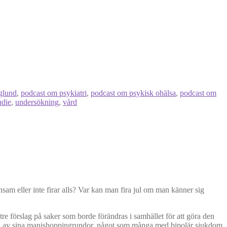
glund
,
podcast om psykiatri
,
podcast om psykisk ohälsa
,
podcast om
udie
,
undersökning
,
vård
m eller inte firar alls? Var kan man fira jul om man känner sig
re förslag på saker som borde förändras i samhället för att göra den
r en av sina manishoppingrundor, något som många med bipolär sjukdom