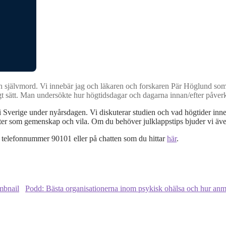
h självmord. Vi innebär jag och läkaren och forskaren Pär Höglund som
igt sätt. Man undersökte hur högtidsdagar och dagarna innan/efter påve
i Sverige under nyårsdagen. Vi diskuterar studien och vad högtider inn
 som gemenskap och vila. Om du behöver julklappstips bjuder vi även 
å telefonnummer 90101 eller på chatten som du hittar
här
.
Podd: Bästa organisationerna inom psykisk ohälsa och hur anm