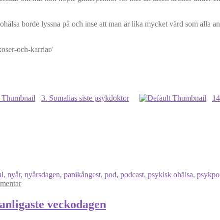
ohälsa borde lyssna på och inse att man är lika mycket värd som alla a
3. Somalias siste psykdoktor
14
ul
,
nyår
,
nyårsdagen
,
panikångest
,
pod
,
podcast
,
psykisk ohälsa
,
psykpo
mentar
anligaste veckodagen