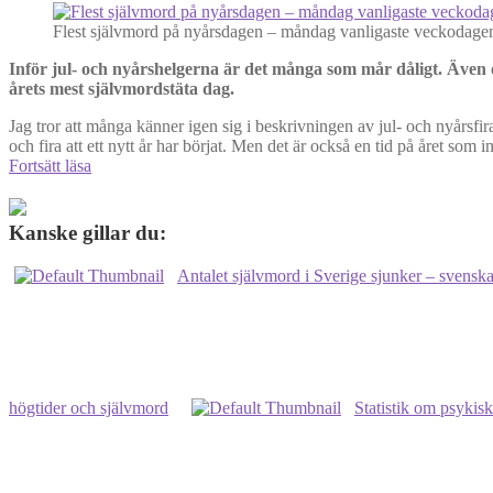
Flest självmord på nyårsdagen – måndag vanligaste veckodagen
Inför jul- och nyårshelgerna är det många som mår dåligt. Även
årets mest självmordstäta dag.
Jag tror att många känner igen sig i beskrivningen av jul- och nyårsfir
och fira att ett nytt år har börjat. Men det är också en tid på året som
Flest
Fortsätt läsa
självmord
på
nyårsdagen
Kanske gillar du:
–
måndag
Antalet självmord i Sverige sjunker – svensk
vanligaste
veckodagen
högtider och självmord
Statistik om psykis