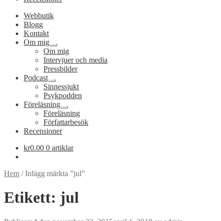
Webbutik
Blogg
Kontakt
Om mig
Expandera
Om mig
undermeny
Intervjuer och media
Pressbilder
Podcast
Expandera
Sinnessjukt
undermeny
Psykpodden
Föreläsning
Expandera
Föreläsning
undermeny
Författarbesök
Recensioner
kr
0.00
0 artiklar
Hem
/
Inlägg märkta ”jul”
Etikett:
jul