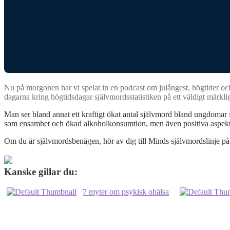
Nu på morgonen har vi spelat in en podcast om julångest, högtider oc
dagarna kring högtidsdagar självmordsstatistiken på ett väldigt märkl
Man ser bland annat ett kraftigt ökat antal självmord bland ungdomar 
som ensamhet och ökad alkoholkonsumtion, men även positiva aspekter
Om du är självmordsbenägen, hör av dig till Minds självmordslinje p
Kanske gillar du:
7 myter om psykisk ohälsa