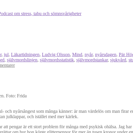
Podcast om stress, tabu och sömnsvårigheter
r
,
jul
,
Läkartidningen
,
Ludvig Olsson
,
Mind
,
nyår
,
nyårsdagen
,
Pär Hö
ord
,
självmordslinjen
,
självmordsstatistik
,
självmordstankar
,
sjukvård
,
st
entarer
n. Foto: Frida
- och nyårsångest som många känner: är man värdelös om man firar ensa
an julklappar, och istället med mer kärlek.
 att pengar är ett stort problem för många med psykisk ohälsa. Jag har t
 berättar om hur hon köpte glitterpennor för mer än tusen kronor unde