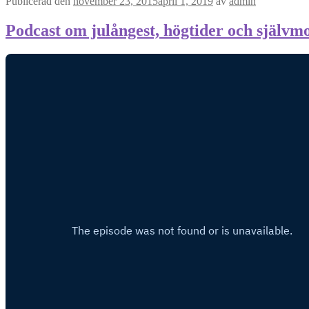
Publicerad den
november 23, 2015
april 1, 2019
av
admin
Podcast om julångest, högtider och självm