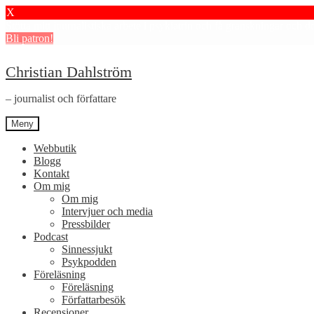
X
Stötta mitt journalistiska arbete i psykiatrin och få granskningar och 
Bli patron!
Hoppa
Hoppa
Christian Dahlström
till
till
navigering
innehåll
– journalist och författare
Meny
Webbutik
Blogg
Kontakt
Om mig
Om mig
Intervjuer och media
Pressbilder
Podcast
Sinnessjukt
Psykpodden
Föreläsning
Föreläsning
Författarbesök
Recensioner