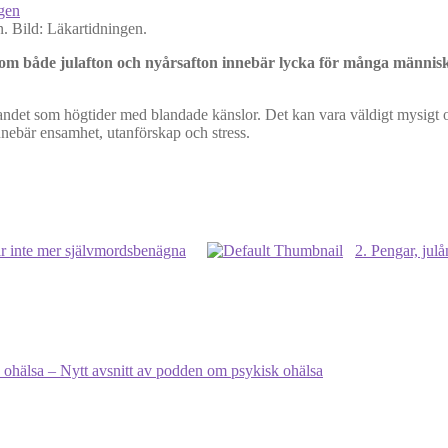
. Bild: Läkartidningen.
 om både julafton och nyårsafton innebär lycka för många människ
andet som högtider med blandade känslor. Det kan vara väldigt mysigt och 
 innebär ensamhet, utanförskap och stress.
ar inte mer självmordsbenägna
2. Pengar, jul
k ohälsa – Nytt avsnitt av podden om psykisk ohälsa