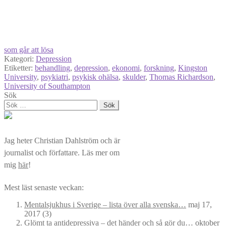
som går att lösa
Kategori:
Depression
Etiketter:
behandling
,
depression
,
ekonomi
,
forskning
,
Kingston
University
,
psykiatri
,
psykisk ohälsa
,
skulder
,
Thomas Richardson
,
University of Southampton
Sök
Sök
efter:
Jag heter Christian Dahlström och är
journalist och författare. Läs mer om
mig
här
!
Mest läst senaste veckan:
Mentalsjukhus i Sverige – lista över alla svenska…
maj 17,
2017
(3)
Glömt ta antidepressiva – det händer och så gör du…
oktober