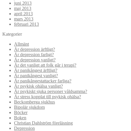
juni 2013
maj 2013
april 2013
mars 2013
februari 2013
Kategorier
Allmänt
Är depression ärftligt?
Är depression farligt?
Är depression vanligt?
Är det vanligt att folk går i terapi?
Är panikångest ärftligt?
Är panikångest vanligt?
Är panikångestattacker farliga?
Är psykisk ohälsa vanligt?
Är psykiskt sjuka personer våldsamma?
Är stress kopplat till psykisk ohälsa?
Beckomberga sjukhus
Bipolär sjukdom
Böcker
Boken
Christian Dahlström föreläsning
Depression