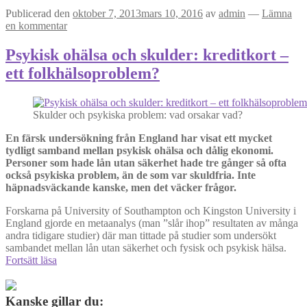
Publicerad den
oktober 7, 2013
mars 10, 2016
av
admin
—
Lämna
en kommentar
Psykisk ohälsa och skulder: kreditkort –
ett folkhälsoproblem?
Skulder och psykiska problem: vad orsakar vad?
En färsk undersökning från England har visat ett mycket
tydligt samband mellan psykisk ohälsa och dålig ekonomi.
Personer som hade lån utan säkerhet hade tre gånger så ofta
också psykiska problem, än de som var skuldfria. Inte
häpnadsväckande kanske, men det väcker frågor.
Forskarna på University of Southampton och Kingston University i
England gjorde en metaanalys (man ”slår ihop” resultaten av många
andra tidigare studier) där man tittade på studier som undersökt
sambandet mellan lån utan säkerhet och fysisk och psykisk hälsa.
Psykisk
Fortsätt läsa
ohälsa
och
skulder:
Kanske gillar du: