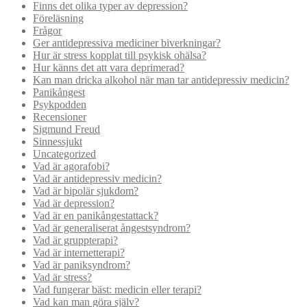
Finns det olika typer av depression?
Föreläsning
Frågor
Ger antidepressiva mediciner biverkningar?
Hur är stress kopplat till psykisk ohälsa?
Hur känns det att vara deprimerad?
Kan man dricka alkohol när man tar antidepressiv medicin?
Panikångest
Psykpodden
Recensioner
Sigmund Freud
Sinnessjukt
Uncategorized
Vad är agorafobi?
Vad är antidepressiv medicin?
Vad är bipolär sjukdom?
Vad är depression?
Vad är en panikångestattack?
Vad är generaliserat ångestsyndrom?
Vad är gruppterapi?
Vad är internetterapi?
Vad är paniksyndrom?
Vad är stress?
Vad fungerar bäst: medicin eller terapi?
Vad kan man göra själv?