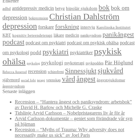
Etiketter
bok
bok om
antidepressiv medicin
betyg
bipolär sjukdom
adhd
Christian Dahlström
depression
bokrecension
depression
forskning
forskare
intervju
Karolinska Institutet
panikångest
KBT
läkare
medicin
kognitiv beteendeterapi
paniksyndrom
podcast
podcast om psykiatri
podcast om psykisk ohälsa
podcast
psykisk
psykiatri
om psykologi
podd
psykiatriker
ohälsa
Pär Höglund
psykologi
psykoterapi
psykpodden
psykolog
sjukvård
Sinnessjukt
recension
schizofreni
Rebecca Anserud
vård
ångest
självmord
ångestsjukdomar
vetenskap
social fobi
terapi
ångestsyndrom
Senaste inläggen
Recension – “Hantera ångest och paniksyndrom: arbetsbok”
av David H. Barlow och Michelle G. Craske
Tidslinje Arvid Carlsson – Nobelpristagarens liv år för år
Arvid Carlsson-dokumentär – geniet som förändrade vår syn
på hjärnan
Recension – “Myths of Trauma: Why adversity does not
necessarily make us sick” av Joel Paris