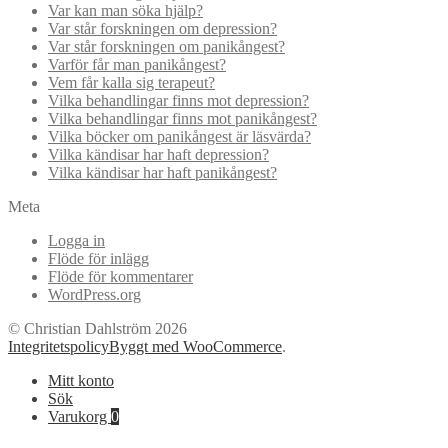
Var kan man söka hjälp?
Var står forskningen om depression?
Var står forskningen om panikångest?
Varför får man panikångest?
Vem får kalla sig terapeut?
Vilka behandlingar finns mot depression?
Vilka behandlingar finns mot panikångest?
Vilka böcker om panikångest är läsvärda?
Vilka kändisar har haft depression?
Vilka kändisar har haft panikångest?
Meta
Logga in
Flöde för inlägg
Flöde för kommentarer
WordPress.org
© Christian Dahlström 2026
Integritetspolicy
Byggt med WooCommerce
.
Mitt konto
Sök
Varukorg
0