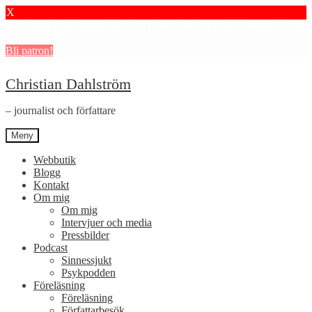
X
Stötta mitt journalistiska arbete i psykiatrin och få granskningar och
dokumentärer.
Bli patron!
Hoppa
Hoppa
Christian Dahlström
till
till
navigering
innehåll
– journalist och författare
Meny
Webbutik
Blogg
Kontakt
Om mig
Om mig
Intervjuer och media
Pressbilder
Podcast
Sinnessjukt
Psykpodden
Föreläsning
Föreläsning
Författarbesök