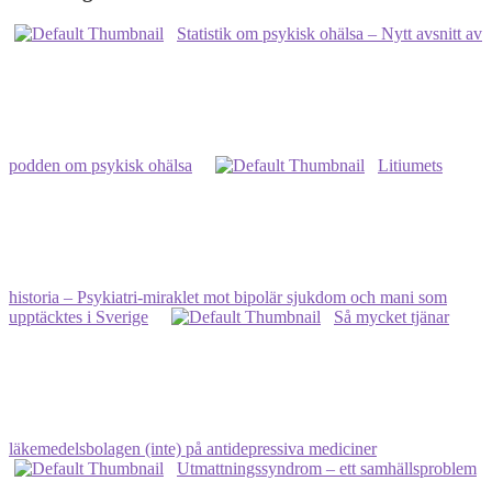
kreditkort
–
Statistik om psykisk ohälsa – Nytt avsnitt av
ett
folkhälsoproblem?
podden om psykisk ohälsa
Litiumets
historia ‒ Psykiatri-miraklet mot bipolär sjukdom och mani som
upptäcktes i Sverige
Så mycket tjänar
läkemedelsbolagen (inte) på antidepressiva mediciner
Utmattningssyndrom – ett samhällsproblem