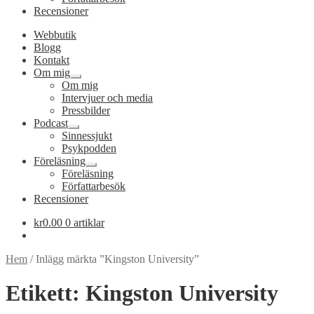
Recensioner
Webbutik
Blogg
Kontakt
Om mig
Expandera
Om mig
undermeny
Intervjuer och media
Pressbilder
Podcast
Expandera
Sinnessjukt
undermeny
Psykpodden
Föreläsning
Expandera
Föreläsning
undermeny
Författarbesök
Recensioner
kr
0.00
0 artiklar
Hem
/
Inlägg märkta ”Kingston University”
Etikett:
Kingston University