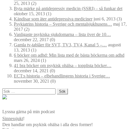
25, 2013
(2)
Byta märke på antidepressiv medicin (SSRI) – så funkar det
oktober 15, 2013
(1)
Kändisar som äter antidepressiva mediciner
juni 6, 2013
(3)
Psykiatrins historia – Sverige och mentalsjukhusens…
maj 17,
2017
(2)
Vanligaste psykiska sjukdomarna – lista över de 10…
december 22, 2017
(0)
Gamla tv-tablåer för SVT, TV3, TV4, Kanal 5 –…
augusti
13, 2013
(1)
6 böcker om adhd: Min lista med de bästa böckerna om adhd
mars 26, 2024
(1)
41 bra böcker om psykisk ohälsa – topplista böcker…
december 14, 2021
(0)
ECT:s historia – elbehandlingens historia i Sverige…
november 30, 2021
(0)
Sök
efter:
Lyssna gärna på min podcast
Sinnessjukt
!
Den handlar om psykisk ohälsa i alla dess former!