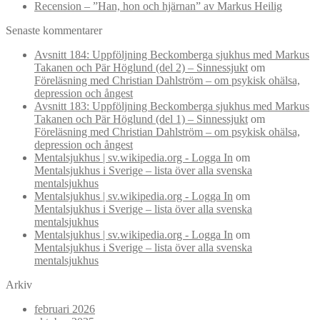
Recension – ”Han, hon och hjärnan” av Markus Heilig
Senaste kommentarer
Avsnitt 184: Uppföljning Beckomberga sjukhus med Markus
Takanen och Pär Höglund (del 2) – Sinnessjukt
om
Föreläsning med Christian Dahlström – om psykisk ohälsa,
depression och ångest
Avsnitt 183: Uppföljning Beckomberga sjukhus med Markus
Takanen och Pär Höglund (del 1) – Sinnessjukt
om
Föreläsning med Christian Dahlström – om psykisk ohälsa,
depression och ångest
Mentalsjukhus | sv.wikipedia.org - Logga In
om
Mentalsjukhus i Sverige – lista över alla svenska
mentalsjukhus
Mentalsjukhus | sv.wikipedia.org - Logga In
om
Mentalsjukhus i Sverige – lista över alla svenska
mentalsjukhus
Mentalsjukhus | sv.wikipedia.org - Logga In
om
Mentalsjukhus i Sverige – lista över alla svenska
mentalsjukhus
Arkiv
februari 2026