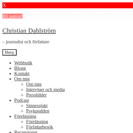
X
Stötta mitt journalistiska arbete i psykiatrin och få granskningar och 
Bli patron!
Hoppa
Hoppa
Christian Dahlström
till
till
navigering
innehåll
– journalist och författare
Meny
Webbutik
Blogg
Kontakt
Om mig
Om mig
Intervjuer och media
Pressbilder
Podcast
Sinnessjukt
Psykpodden
Föreläsning
Föreläsning
Författarbesök
Recensioner