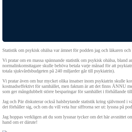
Statistik om psykisk ohälsa var ämnet för podden jag och läkaren och f
Vi pratar om en massa spännande statistik om psykisk ohälsa, bland an
normalinkomsttagare skulle behöva betala varje månad för att psykiatr
totala sjukvårdsbudgeten på 240 miljarder går till psykiatrin).
Vi pratar även om hur mycket olika insatser inom psykiatrin skulle kost
kostnadseffektivt för samhället, men faktum är att det finns ÄNNU mer
som ger mångdubbelt större besparingar för samhället i förhållande till
Jag och Pär diskuterar också halsbrytande statistik kring självmord i vä
det förhåller sig, och om du vill veta hur siffrorna ser ut: lyssna på 
Jag hoppas verkligen att du som lyssnar tycker om det här avsnittet om 
hand om er därute!