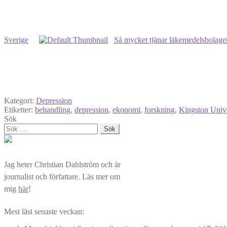
Sverige
Så mycket tjänar läkemedelsbolagen
Kategori:
Depression
Etiketter:
behandling
,
depression
,
ekonomi
,
forskning
,
Kingston Unive
Sök
Sök
efter:
Jag heter Christian Dahlström och är
journalist och författare. Läs mer om
mig
här
!
Mest läst senaste veckan: