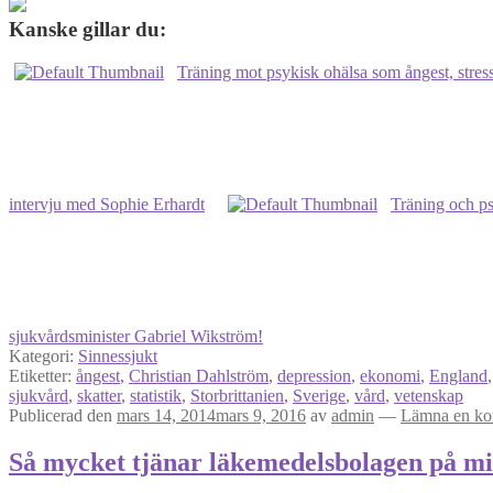
Kanske gillar du:
Träning mot psykisk ohälsa som ångest, stre
intervju med Sophie Erhardt
Träning och ps
sjukvårdsminister Gabriel Wikström!
Kategori:
Sinnessjukt
Etiketter:
ångest
,
Christian Dahlström
,
depression
,
ekonomi
,
England
sjukvård
,
skatter
,
statistik
,
Storbrittanien
,
Sverige
,
vård
,
vetenskap
Publicerad den
mars 14, 2014
mars 9, 2016
av
admin
—
Lämna en k
Så mycket tjänar läkemedelsbolagen på min