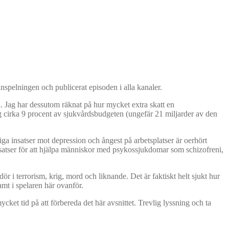
nspelningen och publicerat episoden i alla kanaler.
. Jag har dessutom räknat på hur mycket extra skatt en
ag cirka 9 procent av sjukvårdsbudgeten (ungefär 21 miljarder av den
iga insatser mot depression och ångest på arbetsplatser är oerhört
nsatser för att hjälpa människor med psykossjukdomar som schizofreni,
ör i terrorism, krig, mord och liknande. Det är faktiskt helt sjukt hur
amt i spelaren här ovanför.
cket tid på att förbereda det här avsnittet. Trevlig lyssning och ta