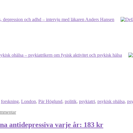
ss, depression och adhd – intervju med läkaren Anders Hansen
ykisk ohälsa – psykiatrikern om fysisk aktivitet och psykisk hälsa
,
forskning
,
London
,
Pär Höglund
,
politik
,
psykiatri
,
psykisk ohälsa
,
ps
ommentar
a antidepressiva varje år: 183 kr