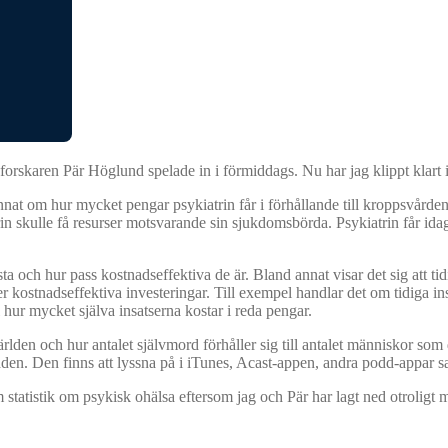
orskaren Pär Höglund spelade in i förmiddags. Nu har jag klippt klart i
nat om hur mycket pengar psykiatrin får i förhållande till kroppsvården
in skulle få resurser motsvarande sin sjukdomsbörda. Psykiatrin får id
a och hur pass kostnadseffektiva de är. Bland annat visar det sig att tid
 kostnadseffektiva investeringar. Till exempel handlar det om tidiga i
 hur mycket själva insatserna kostar i reda pengar.
rlden och hur antalet självmord förhåller sig till antalet människor som d
podden. Den finns att lyssna på i iTunes, Acast-appen, andra podd-appar s
statistik om psykisk ohälsa eftersom jag och Pär har lagt ned otroligt my