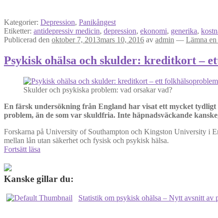
Kategorier:
Depression
,
Panikångest
Etiketter:
antidepressiv medicin
,
depression
,
ekonomi
,
generika
,
kostn
Publicerad den
oktober 7, 2013
mars 10, 2016
av
admin
—
Lämna en
Psykisk ohälsa och skulder: kreditkort – e
Skulder och psykiska problem: vad orsakar vad?
En färsk undersökning från England har visat ett mycket tydligt
problem, än de som var skuldfria. Inte häpnadsväckande kanske,
Forskarna på University of Southampton och Kingston University i Eng
mellan lån utan säkerhet och fysisk och psykisk hälsa.
Psykisk
Fortsätt läsa
ohälsa
och
skulder:
Kanske gillar du:
kreditkort
–
Statistik om psykisk ohälsa – Nytt avsnitt a
ett
folkhälsoproblem?