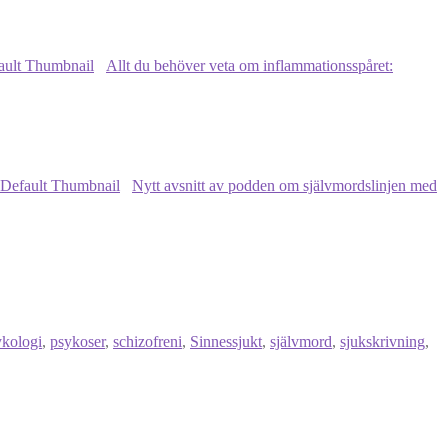
Allt du behöver veta om inflammationsspåret:
Nytt avsnitt av podden om självmordslinjen med
ykologi
,
psykoser
,
schizofreni
,
Sinnessjukt
,
självmord
,
sjukskrivning
,