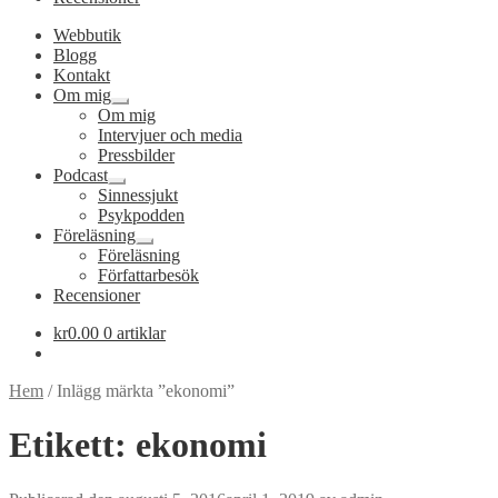
Webbutik
Blogg
Kontakt
Om mig
Expandera
Om mig
undermeny
Intervjuer och media
Pressbilder
Podcast
Expandera
Sinnessjukt
undermeny
Psykpodden
Föreläsning
Expandera
Föreläsning
undermeny
Författarbesök
Recensioner
kr
0.00
0 artiklar
Hem
/
Inlägg märkta ”ekonomi”
Etikett:
ekonomi