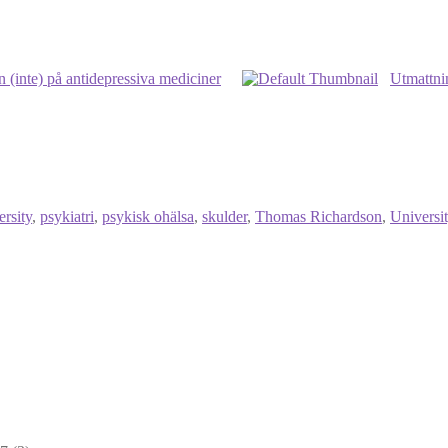
 (inte) på antidepressiva mediciner
Utmattni
rsity
,
psykiatri
,
psykisk ohälsa
,
skulder
,
Thomas Richardson
,
Universi