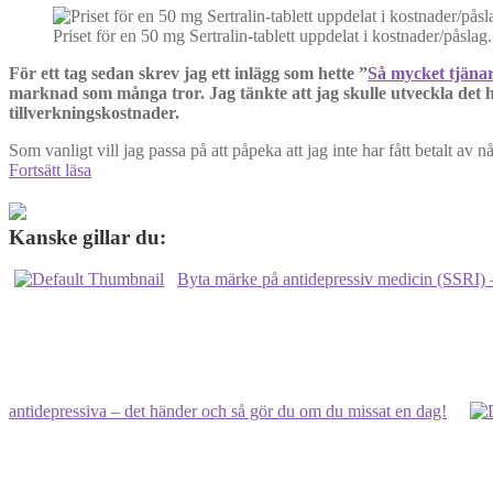
Priset för en 50 mg Sertralin-tablett uppdelat i kostnader/påslag.
För ett tag sedan skrev jag ett inlägg som hette ”
Så mycket tjänar
marknad som många tror. Jag tänkte att jag skulle utveckla det
tillverkningskostnader.
Som vanligt vill jag passa på att påpeka att jag inte har fått betalt av 
Så
Fortsätt läsa
mycket
tjänar
läkemedelsbolagen
Kanske gillar du:
på
mina
Byta märke på antidepressiv medicin (SSRI) –
antidepressiva
varje
år:
183
kr
antidepressiva – det händer och så gör du om du missat en dag!