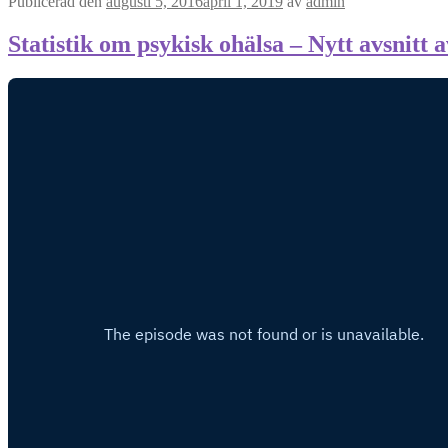
Publicerad den
augusti 5, 2016
april 1, 2019
av
admin
Statistik om psykisk ohälsa – Nytt avsnitt