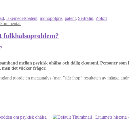
ad
,
läkemedelspatent
,
monopolpris
,
patent
,
Sertralin
,
Zoloft
 kommentar
tt folkhälsoproblem?
 samband mellan psykisk ohälsa och dålig ekonomi. Personer som h
 men det väcker frågor.
land gjorde en metaanalys (man ”slår ihop” resultaten av många andra 
v podden om psykisk ohälsa
Litiumets historia