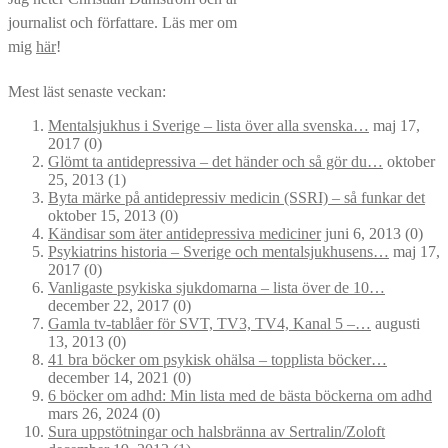
journalist och författare. Läs mer om
mig
här
!
Mest läst senaste veckan:
Mentalsjukhus i Sverige – lista över alla svenska…
maj 17,
2017
(0)
Glömt ta antidepressiva – det händer och så gör du…
oktober
25, 2013
(1)
Byta märke på antidepressiv medicin (SSRI) – så funkar det
oktober 15, 2013
(0)
Kändisar som äter antidepressiva mediciner
juni 6, 2013
(0)
Psykiatrins historia – Sverige och mentalsjukhusens…
maj 17,
2017
(0)
Vanligaste psykiska sjukdomarna – lista över de 10…
december 22, 2017
(0)
Gamla tv-tablåer för SVT, TV3, TV4, Kanal 5 –…
augusti
13, 2013
(0)
41 bra böcker om psykisk ohälsa – topplista böcker…
december 14, 2021
(0)
6 böcker om adhd: Min lista med de bästa böckerna om adhd
mars 26, 2024
(0)
Sura uppstötningar och halsbränna av Sertralin/Zoloft