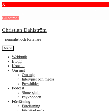
X
Stötta mitt journalistiska arbete i psykiatrin och få granskningar och
dokumentärer.
Bli patron!
Hoppa
Hoppa
Christian Dahlström
till
till
navigering
innehåll
– journalist och författare
Meny
Webbutik
Blogg
Kontakt
Om mig
Om mig
Intervjuer och media
Pressbilder
Podcast
Sinnessjukt
Psykpodden
Föreläsning
Föreläsning
Författarbesök