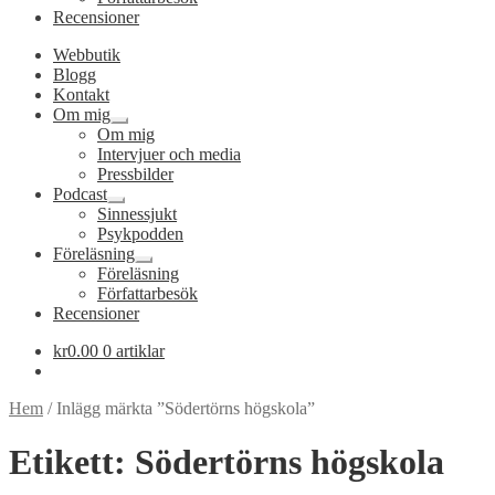
Recensioner
Webbutik
Blogg
Kontakt
Om mig
Expandera
Om mig
undermeny
Intervjuer och media
Pressbilder
Podcast
Expandera
Sinnessjukt
undermeny
Psykpodden
Föreläsning
Expandera
Föreläsning
undermeny
Författarbesök
Recensioner
kr
0.00
0 artiklar
Hem
/
Inlägg märkta ”Södertörns högskola”
Etikett:
Södertörns högskola