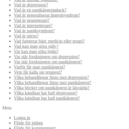
Vad är depression?
Vad är en panikångestattack?
Vad är generaliserat ångestsyndrom?
Vad är gruppterapi?
Vad är internetterapi?
Vad är paniksyndrom?
Vad är stress?
Vad fungerar bäst: medicin eller terapi?
Vad kan man göra själv?
Var kan man söka hjälp?
Var står forskningen om depression?
Var står forskningen om panikångest?
Varför får man panikångest?
Vem får kalla sig terapeut?
Vilka behandlingar finns mot depression?
Vilka behandlingar finns mot panikångest?
Vilka böcker om panikångest är läsvärda?
Vilka kändisar har haft depression?
Vilka kändisar har haft panikångest?
Meta
Logga in
Flöde för inlägg
Flöde för kommentarer