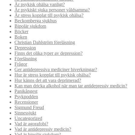
Är psykisk ohälsa vanligt?
Är psykiskt sjuka personer våldsamma?
Är stress kopplat till psykisk ohälsa?
Beckomberga sjukhus
Bipolär sjukdom
Böcker
Boken
Christian Dahlström föreläsning
Depression
Finns det olika typer av depression?
Föreläsning
Frågor
Ger antidepressiva mediciner biverkningar?
Hur är stress kopplat till psykisk ohälsa?
Hur känns det att vara deprimerad?
Kan man dricka alkohol när man tar antidepressiv medicin?
Panikångest
Psykpodden
Recensioner
Sigmund Freud
Sinnessjukt
Uncategorized
Vad är agorafobi?
Vad är antidepressiv medicin?
Vad är bipolär sjukdom?