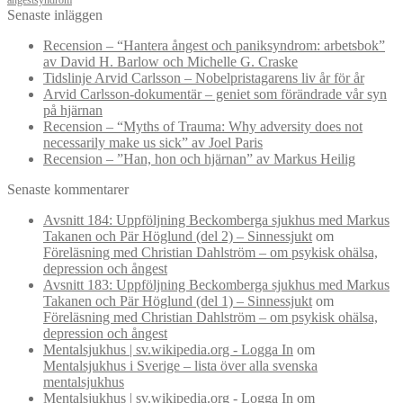
ångestsyndrom
Senaste inläggen
Recension – “Hantera ångest och paniksyndrom: arbetsbok”
av David H. Barlow och Michelle G. Craske
Tidslinje Arvid Carlsson – Nobelpristagarens liv år för år
Arvid Carlsson-dokumentär – geniet som förändrade vår syn
på hjärnan
Recension – “Myths of Trauma: Why adversity does not
necessarily make us sick” av Joel Paris
Recension – ”Han, hon och hjärnan” av Markus Heilig
Senaste kommentarer
Avsnitt 184: Uppföljning Beckomberga sjukhus med Markus
Takanen och Pär Höglund (del 2) – Sinnessjukt
om
Föreläsning med Christian Dahlström – om psykisk ohälsa,
depression och ångest
Avsnitt 183: Uppföljning Beckomberga sjukhus med Markus
Takanen och Pär Höglund (del 1) – Sinnessjukt
om
Föreläsning med Christian Dahlström – om psykisk ohälsa,
depression och ångest
Mentalsjukhus | sv.wikipedia.org - Logga In
om
Mentalsjukhus i Sverige – lista över alla svenska
mentalsjukhus
Mentalsjukhus | sv.wikipedia.org - Logga In
om