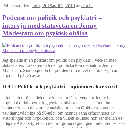
Publicerad den
juni 8, 2018
april 2, 2019
av
admin
Podcast om politik och psykiatri –
intervju med statsvetaren Jenny
Madestam om psykisk ohälsa
Jag spelade in en podcast om politik och psykiatri i veckan med
statsvetaren, forskaren och den politiska kommentatorn Jenny
Madestam. Sinnessjukt heter podden som ni vet och intervjun är
uppdelad på två avsnitt.
Del 1: Politik och psykiatri – opinionen har vuxit
I denna den första delen av intervjun får vi veta hur Jenny har
uppfattat opinionen kring psykisk ohälsa de senaste åren, hon
berättar om sin tid som mentalskötare på en Gökboet-liknande
psykiatriavdelning på 90-talet, om hennes egna erfarenheter av
ätstörningar och hypokondri, och vilken skillnad hon ser mellan det
tidigare Alliansstyret och den rödgröna regeringen under den senaste