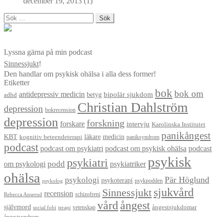
december 19, 2013
(1)
Sök
efter:
Lyssna gärna på min podcast
Sinnessjukt
!
Den handlar om psykisk ohälsa i alla dess former!
Etiketter
bok
bok om
antidepressiv medicin
betyg
bipolär sjukdom
adhd
Christian Dahlström
depression
bokrecension
depression
forskning
forskare
intervju
Karolinska Institutet
panikångest
KBT
läkare
medicin
kognitiv beteendeterapi
paniksyndrom
podcast
podcast om psykiatri
podcast om psykisk ohälsa
podcast
psykisk
psykiatri
om psykologi
podd
psykiatriker
ohälsa
Pär Höglund
psykologi
psykoterapi
psykpodden
psykolog
sjukvård
Sinnessjukt
recension
schizofreni
Rebecca Anserud
vård
ångest
självmord
ångestsjukdomar
vetenskap
social fobi
terapi