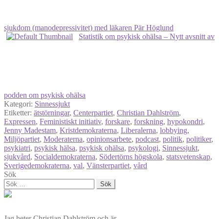
sjukdom (manodepressivitet) med läkaren Pär Höglund
Statistik om psykisk ohälsa – Nytt avsnitt av
podden om psykisk ohälsa
Kategori:
Sinnessjukt
Etiketter:
ätstörningar
,
Centerpartiet
,
Christian Dahlström
,
Expressen
,
Feministiskt initiativ
,
forskare
,
forskning
,
hypokondri
,
Jenny Madestam
,
Kristdemokraterna
,
Liberalerna
,
lobbying
,
Miljöpartiet
,
Moderaterna
,
opinionsarbete
,
podcast
,
politik
,
politiker
,
psykiatri
,
psykisk hälsa
,
psykisk ohälsa
,
psykologi
,
Sinnessjukt
,
sjukvård
,
Socialdemokraterna
,
Södertörns högskola
,
statsvetenskap
,
Sverigedemokraterna
,
val
,
Vänsterpartiet
,
vård
Sök
Sök
efter:
Jag heter Christian Dahlström och är