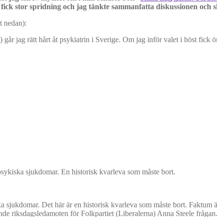
 fick stor spridning och jag tänkte sammanfatta diskussionen och s
kt nedan):
år jag rätt hårt åt psykiatrin i Sverige. Om jag inför valet i höst fick ön
sykiska sjukdomar. En historisk kvarleva som måste bort.
sjukdomar. Det här är en historisk kvarleva som måste bort. Faktum är a
nde riksdagsledamoten för Folkpartiet (Liberalerna) Anna Steele frågan