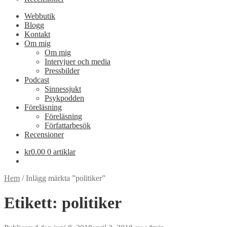
Webbutik
Blogg
Kontakt
Om mig
Om mig
Intervjuer och media
Pressbilder
Podcast
Sinnessjukt
Psykpodden
Föreläsning
Föreläsning
Författarbesök
Recensioner
kr
0.00
0 artiklar
Hem
/
Inlägg märkta ”politiker”
Etikett:
politiker