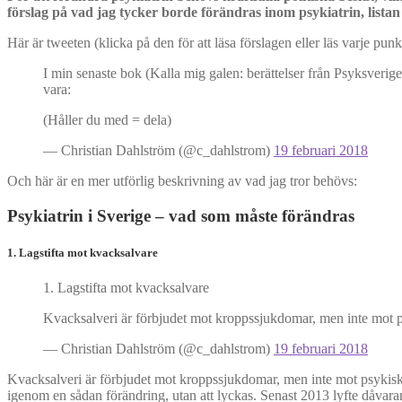
förslag på vad jag tycker borde förändras inom psykiatrin, listan
Här är tweeten (klicka på den för att läsa förslagen eller läs varje pun
I min senaste bok (Kalla mig galen: berättelser från Psyksverige) g
vara:
(Håller du med = dela)
— Christian Dahlström (@c_dahlstrom)
19 februari 2018
Och här är en mer utförlig beskrivning av vad jag tror behövs:
Psykiatrin i Sverige – vad som måste förändras
1. Lagstifta mot kvacksalvare
1. Lagstifta mot kvacksalvare
Kvacksalveri är förbjudet mot kroppssjukdomar, men inte mot p
— Christian Dahlström (@c_dahlstrom)
19 februari 2018
Kvacksalveri är förbjudet mot kroppssjukdomar, men inte mot psykiska 
igenom en sådan förändring, utan att lyckas. Senast 2013 lyfte dåvara