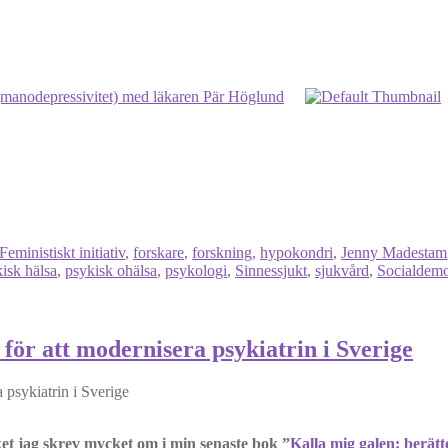
(manodepressivitet) med läkaren Pär Höglund
Feministiskt initiativ
,
forskare
,
forskning
,
hypokondri
,
Jenny Madestam
isk hälsa
,
psykisk ohälsa
,
psykologi
,
Sinnessjukt
,
sjukvård
,
Socialdemo
 för att modernisera psykiatrin i Sverige
lket jag skrev mycket om i min senaste bok ”
Kalla mig galen: berätt