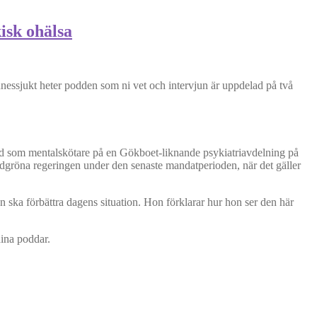
isk ohälsa
nessjukt heter podden som ni vet och intervjun är uppdelad på två
n tid som mentalskötare på en Gökboet-liknande psykiatriavdelning på
rödgröna regeringen under den senaste mandatperioden, när det gäller
n ska förbättra dagens situation. Hon förklarar hur hon ser den här
dina poddar.