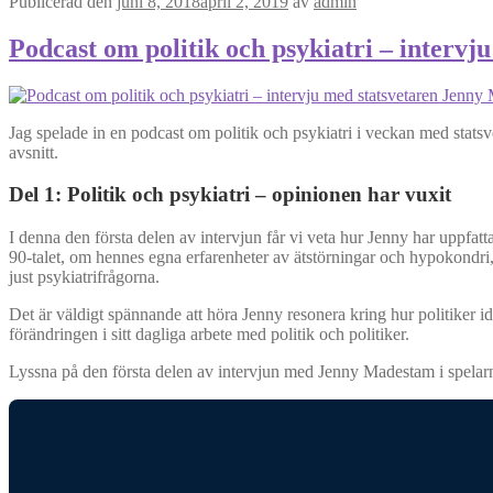
Publicerad den
juni 8, 2018
april 2, 2019
av
admin
Podcast om politik och psykiatri – interv
Jag spelade in en podcast om politik och psykiatri i veckan med stat
avsnitt.
Del 1: Politik och psykiatri – opinionen har vuxit
I denna den första delen av intervjun får vi veta hur Jenny har uppfa
90-talet, om hennes egna erfarenheter av ätstörningar och hypokondri,
just psykiatrifrågorna.
Det är väldigt spännande att höra Jenny resonera kring hur politiker i
förändringen i sitt dagliga arbete med politik och politiker.
Lyssna på den första delen av intervjun med Jenny Madestam i spelarn h