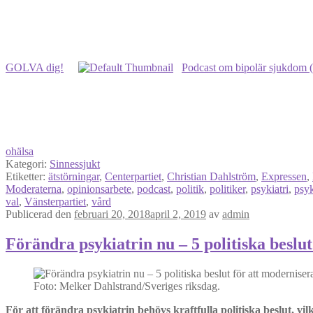
GOLVA dig!
Podcast om bipolär sjukdom 
ohälsa
Kategori:
Sinnessjukt
Etiketter:
ätstörningar
,
Centerpartiet
,
Christian Dahlström
,
Expressen
,
Moderaterna
,
opinionsarbete
,
podcast
,
politik
,
politiker
,
psykiatri
,
psyk
val
,
Vänsterpartiet
,
vård
Publicerad den
februari 20, 2018
april 2, 2019
av
admin
Förändra psykiatrin nu – 5 politiska beslut
Foto: Melker Dahlstrand/Sveriges riksdag.
För att förändra psykiatrin behövs kraftfulla politiska beslut, vi