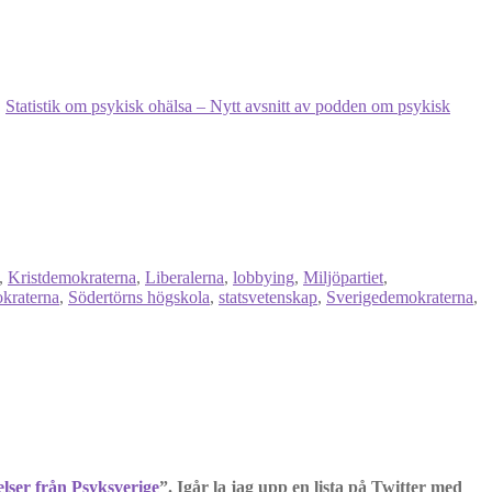
Statistik om psykisk ohälsa – Nytt avsnitt av podden om psykisk
,
Kristdemokraterna
,
Liberalerna
,
lobbying
,
Miljöpartiet
,
kraterna
,
Södertörns högskola
,
statsvetenskap
,
Sverigedemokraterna
,
elser från Psyksverige
”. Igår la jag upp en lista på Twitter med