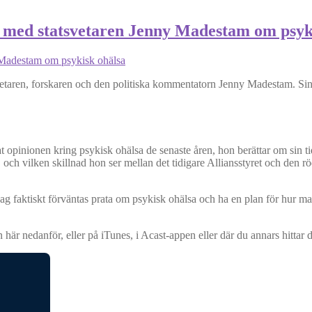
ju med statsvetaren Jenny Madestam om psyk
svetaren, forskaren och den politiska kommentatorn Jenny Madestam. Sin
ttat opinionen kring psykisk ohälsa de senaste åren, hon berättar om si
 och vilken skillnad hon ser mellan det tidigare Alliansstyret och den 
dag faktiskt förväntas prata om psykisk ohälsa och ha en plan för hur ma
är nedanför, eller på iTunes, i Acast-appen eller där du annars hittar 