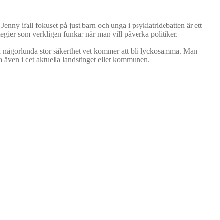
enny ifall fokuset på just barn och unga i psykiatridebatten är ett
ategier som verkligen funkar när man vill påverka politiker.
ed någorlunda stor säkerthet vet kommer att bli lyckosamma. Man
a även i det aktuella landstinget eller kommunen.