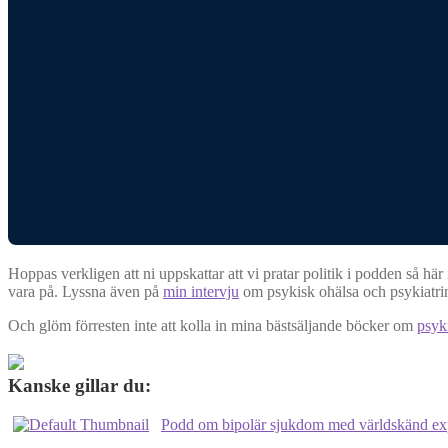
Hoppas verkligen att ni uppskattar att vi pratar politik i podden så här
vara på. Lyssna även på
min intervju
om psykisk ohälsa och psykiatrin
Och glöm förresten inte att kolla in mina bästsäljande böcker om
psyki
Kanske gillar du:
Podd om bipolär sjukdom med världskänd expe