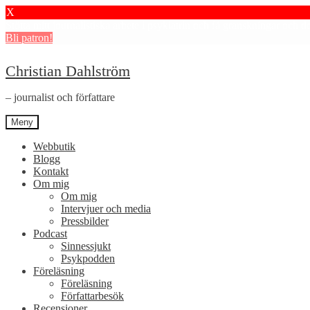
X
Stötta mitt journalistiska arbete i psykiatrin och få granskningar och 
Bli patron!
Hoppa
Hoppa
Christian Dahlström
till
till
navigering
innehåll
– journalist och författare
Meny
Webbutik
Blogg
Kontakt
Om mig
Om mig
Intervjuer och media
Pressbilder
Podcast
Sinnessjukt
Psykpodden
Föreläsning
Föreläsning
Författarbesök
Recensioner