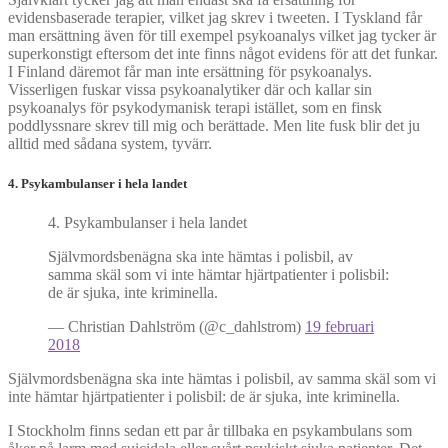
evidensbaserade terapier, vilket jag skrev i tweeten. I Tyskland får
man ersättning även för till exempel psykoanalys vilket jag tycker är
superkonstigt eftersom det inte finns något evidens för att det funkar.
I Finland däremot får man inte ersättning för psykoanalys.
Visserligen fuskar vissa psykoanalytiker där och kallar sin
psykoanalys för psykodymanisk terapi istället, som en finsk
poddlyssnare skrev till mig och berättade. Men lite fusk blir det ju
alltid med sådana system, tyvärr.
4. Psykambulanser i hela landet
4. Psykambulanser i hela landet
Självmordsbenägna ska inte hämtas i polisbil, av
samma skäl som vi inte hämtar hjärtpatienter i polisbil:
de är sjuka, inte kriminella.
— Christian Dahlström (@c_dahlstrom)
19 februari
2018
Självmordsbenägna ska inte hämtas i polisbil, av samma skäl som vi
inte hämtar hjärtpatienter i polisbil: de är sjuka, inte kriminella.
I Stockholm finns sedan ett par år tillbaka en psykambulans som