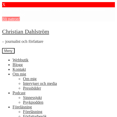
X
Stötta mitt journalistiska arbete i psykiatrin och få granskningar och
dokumentärer.
Bli patron!
Hoppa
Hoppa
Christian Dahlström
till
till
navigering
innehåll
– journalist och författare
Meny
Webbutik
Blogg
Kontakt
Om mig
Om mig
Intervjuer och media
Pressbilder
Podcast
Sinnessjukt
Psykpodden
Föreläsning
Föreläsning
Författarbesök