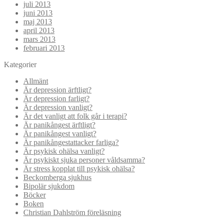
juli 2013
juni 2013
maj 2013
april 2013
mars 2013
februari 2013
Kategorier
Allmänt
Är depression ärftligt?
Är depression farligt?
Är depression vanligt?
Är det vanligt att folk går i terapi?
Är panikångest ärftligt?
Är panikångest vanligt?
Är panikångestattacker farliga?
Är psykisk ohälsa vanligt?
Är psykiskt sjuka personer våldsamma?
Är stress kopplat till psykisk ohälsa?
Beckomberga sjukhus
Bipolär sjukdom
Böcker
Boken
Christian Dahlström föreläsning