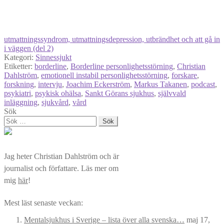
utmattningssyndrom, utmattningsdepression, utbrändhet och att gå in
i väggen (del 2)
Kategori:
Sinnessjukt
Etiketter:
borderline
,
Borderline personlighetsstörning
,
Christian
Dahlström
,
emotionell instabil personlighetsstörning
,
forskare
,
forskning
,
intervju
,
Joachim Eckerström
,
Markus Takanen
,
podcast
,
psykiatri
,
psykisk ohälsa
,
Sankt Görans sjukhus
,
självvald
inläggning
,
sjukvård
,
vård
Sök
Sök
efter:
Jag heter Christian Dahlström och är
journalist och författare. Läs mer om
mig
här
!
Mest läst senaste veckan:
Mentalsjukhus i Sverige – lista över alla svenska…
maj 17,