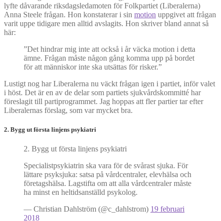
lyfte dåvarande riksdagsledamoten för Folkpartiet (Liberalerna)
Anna Steele frågan. Hon konstaterar i sin
motion
uppgivet att frågan
varit uppe tidigare men alltid avslagits. Hon skriver bland annat så
här:
”Det hindrar mig inte att också i år väcka motion i detta
ämne. Frågan måste någon gång komma upp på bordet
för att människor inte ska utsättas för risker.”
Lustigt nog har Liberalerna nu väckt frågan igen i partiet, inför valet
i höst. Det är en av de delar som partiets sjukvårdskommitté har
föreslagit till partiprogrammet. Jag hoppas att fler partier tar efter
Liberalernas förslag, som var mycket bra.
2. Bygg ut första linjens psykiatri
2. Bygg ut första linjens psykiatri
Specialistpsykiatrin ska vara för de svårast sjuka. För
lättare psyksjuka: satsa på vårdcentraler, elevhälsa och
företagshälsa. Lagstifta om att alla vårdcentraler måste
ha minst en heltidsanställd psykolog.
— Christian Dahlström (@c_dahlstrom)
19 februari
2018