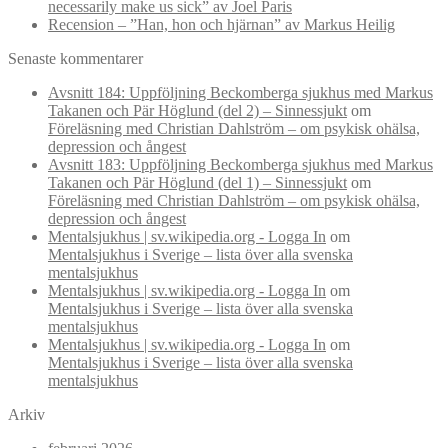
necessarily make us sick” av Joel Paris
Recension – ”Han, hon och hjärnan” av Markus Heilig
Senaste kommentarer
Avsnitt 184: Uppföljning Beckomberga sjukhus med Markus
Takanen och Pär Höglund (del 2) – Sinnessjukt
om
Föreläsning med Christian Dahlström – om psykisk ohälsa,
depression och ångest
Avsnitt 183: Uppföljning Beckomberga sjukhus med Markus
Takanen och Pär Höglund (del 1) – Sinnessjukt
om
Föreläsning med Christian Dahlström – om psykisk ohälsa,
depression och ångest
Mentalsjukhus | sv.wikipedia.org - Logga In
om
Mentalsjukhus i Sverige – lista över alla svenska
mentalsjukhus
Mentalsjukhus | sv.wikipedia.org - Logga In
om
Mentalsjukhus i Sverige – lista över alla svenska
mentalsjukhus
Mentalsjukhus | sv.wikipedia.org - Logga In
om
Mentalsjukhus i Sverige – lista över alla svenska
mentalsjukhus
Arkiv