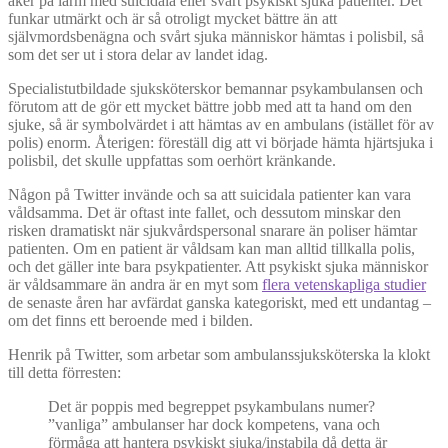
åker på larm med suicidala eller svårt psykiskt sjuka patienter. Det
funkar utmärkt och är så otroligt mycket bättre än att
självmordsbenägna och svårt sjuka människor hämtas i polisbil, så
som det ser ut i stora delar av landet idag.
Specialistutbildade sjuksköterskor bemannar psykambulansen och
förutom att de gör ett mycket bättre jobb med att ta hand om den
sjuke, så är symbolvärdet i att hämtas av en ambulans (istället för av
polis) enorm. Återigen: föreställ dig att vi började hämta hjärtsjuka i
polisbil, det skulle uppfattas som oerhört kränkande.
Någon på Twitter invände och sa att suicidala patienter kan vara
våldsamma. Det är oftast inte fallet, och dessutom minskar den
risken dramatiskt när sjukvårdspersonal snarare än poliser hämtar
patienten. Om en patient är våldsam kan man alltid tillkalla polis,
och det gäller inte bara psykpatienter. Att psykiskt sjuka människor
är våldsammare än andra är en myt som
flera vetenskapliga studier
de senaste åren har avfärdat ganska kategoriskt, med ett undantag –
om det finns ett beroende med i bilden.
Henrik på Twitter, som arbetar som ambulanssjuksköterska la klokt
till detta förresten:
Det är poppis med begreppet psykambulans numer?
”vanliga” ambulanser har dock kompetens, vana och
förmåga att hantera psykiskt sjuka/instabila då detta är