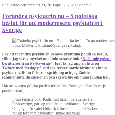
Publicerad den
februari 20, 2018
april 2, 2019
av
admin
Förändra psykiatrin nu – 5 politiska
beslut för att modernisera psykiatrin i
Sverige
Foto: Melker Dahlstrand/Sveriges riksdag.
För att förändra psykiatrin behövs kraftfulla politiska beslut,
vilket jag skrev mycket om i min senaste bok ”
Kalla mig galen:
berättelser från Psyksverige
”. Igår la jag upp en lista på
Twitter med förslag på vad jag tycker borde förändras inom
psykiatrin, listan fick stor spridning och jag tänkte
sammanfatta diskussionen och skriva lite om mina förslag här.
Här är tweeten (klicka på den för att läsa förslagen eller läs varje
punkt nedan):
I min senaste bok (Kalla mig galen: berättelser från
Psyksverige) går jag rätt hårt åt psykiatrin i Sverige.
Om jag inför valet i höst fick önska fem politiska beslut
för att förbättra psykiatrin, skulle det vara: