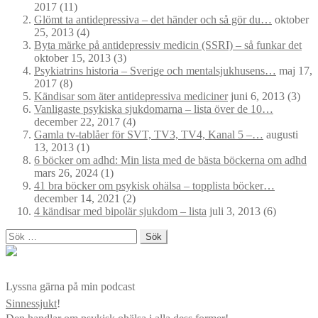
2017
(11)
Glömt ta antidepressiva – det händer och så gör du…
oktober
25, 2013
(4)
Byta märke på antidepressiv medicin (SSRI) – så funkar det
oktober 15, 2013
(3)
Psykiatrins historia – Sverige och mentalsjukhusens…
maj 17,
2017
(8)
Kändisar som äter antidepressiva mediciner
juni 6, 2013
(3)
Vanligaste psykiska sjukdomarna – lista över de 10…
december 22, 2017
(4)
Gamla tv-tablåer för SVT, TV3, TV4, Kanal 5 –…
augusti
13, 2013
(1)
6 böcker om adhd: Min lista med de bästa böckerna om adhd
mars 26, 2024
(1)
41 bra böcker om psykisk ohälsa – topplista böcker…
december 14, 2021
(2)
4 kändisar med bipolär sjukdom – lista
juli 3, 2013
(6)
Sök
efter:
Lyssna gärna på min podcast
Sinnessjukt
!