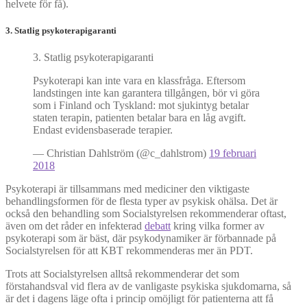
helvete för få).
3. Statlig psykoterapigaranti
3. Statlig psykoterapigaranti
Psykoterapi kan inte vara en klassfråga. Eftersom
landstingen inte kan garantera tillgången, bör vi göra
som i Finland och Tyskland: mot sjukintyg betalar
staten terapin, patienten betalar bara en låg avgift.
Endast evidensbaserade terapier.
— Christian Dahlström (@c_dahlstrom)
19 februari
2018
Psykoterapi är tillsammans med mediciner den viktigaste
behandlingsformen för de flesta typer av psykisk ohälsa. Det är
också den behandling som Socialstyrelsen rekommenderar oftast,
även om det råder en infekterad
debatt
kring vilka former av
psykoterapi som är bäst, där psykodynamiker är förbannade på
Socialstyrelsen för att KBT rekommenderas mer än PDT.
Trots att Socialstyrelsen alltså rekommenderar det som
förstahandsval vid flera av de vanligaste psykiska sjukdomarna, så
är det i dagens läge ofta i princip omöjligt för patienterna att få