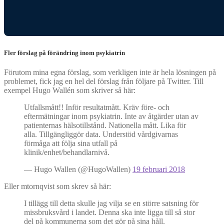
Fler förslag på förändring inom psykiatrin
Förutom mina egna förslag, som verkligen inte är hela lösningen på
problemet, fick jag en hel del förslag från följare på Twitter. Till
exempel Hugo Wallén som skriver så här:
Utfallsmått!! Inför resultatmått. Kräv före- och
eftermätningar inom psykiatrin. Inte av åtgärder utan av
patienternas hälsotillstånd. Nationella mått. Lika för
alla. Tillgängliggör data. Understöd vårdgivarnas
förmåga att följa sina utfall på
klinik/enhet/behandlarnivå.
— Hugo Wallen (@HugoWallen)
19 februari 2018
Eller mtornqvist som skrev så här:
I tillägg till detta skulle jag vilja se en större satsning för
missbruksvård i landet. Denna ska inte ligga till så stor
del på kommunerna som det gör på sina håll.