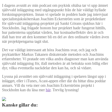
I dagens avsnitt av min podcast om psykisk ohälsa tar vi upp ämnet
självvald inläggning med utgångspunkt från de här väldigt hyllade
forskningsprojekten. Innan vi spelade in podden hade jag intervjuat
specialistsjuksköterskan Joachim Eckerström som är projektledare
för självvald inläggning-projektet på Sankt Görans sjukhus här i
Stockholm. Jag frågade honom hur projektet hade fungerat hittills,
hur patienterna uppfattat vården, hur kostnadseffektiv den är och
ifall han tror att den kommer bli en del av den ordinarie vården även
när projektpengarna tagit slut.
Det var väldigt intressant att höra Joachims svar, och jag och
psykiatriker Markus Takanen diskuterade metoden och Joachims
erfarenheter. Vi pratade om vilka andra diagnoser man kan använda
självvald inläggning för, ifall metoden är att betrakta som billig eller
dyr, vilka eventuella nackdelar den kan ha, och så vidare.
Lyssna på avsnittet om självvald inläggning i spelaren längst upp i
inlägget, eller i iTunes, Acast-appen eller där du hittar dina poddar
annars. Vill du veta mer om Joachim Eckerströms projekt i
Stockholm kan du läsa mer
här
. Trevlig lyssning!
Kanske gillar du: