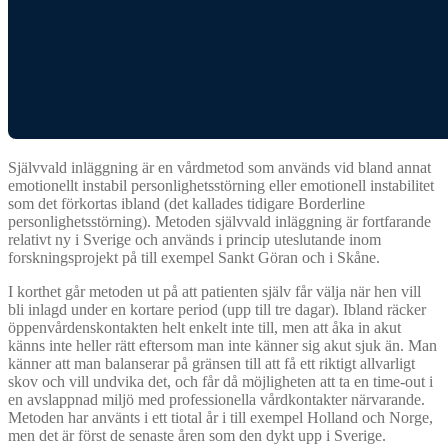
Självvald inläggning är en vårdmetod som används vid bland annat
emotionellt instabil personlighetsstörning eller emotionell instabilitet
som det förkortas ibland (det kallades tidigare Borderline
personlighetsstörning). Metoden självvald inläggning är fortfarande
relativt ny i Sverige och används i princip uteslutande inom
forskningsprojekt på till exempel Sankt Göran och i Skåne.
I korthet går metoden ut på att patienten själv får välja när hen vill
bli inlagd under en kortare period (upp till tre dagar). Ibland räcker
öppenvårdenskontakten helt enkelt inte till, men att åka in akut
känns inte heller rätt eftersom man inte känner sig akut sjuk än. Man
känner att man balanserar på gränsen till att få ett riktigt allvarligt
skov och vill undvika det, och får då möjligheten att ta en time-out i
en avslappnad miljö med professionella vårdkontakter närvarande.
Metoden har använts i ett tiotal år i till exempel Holland och Norge,
men det är först de senaste åren som den dykt upp i Sverige.