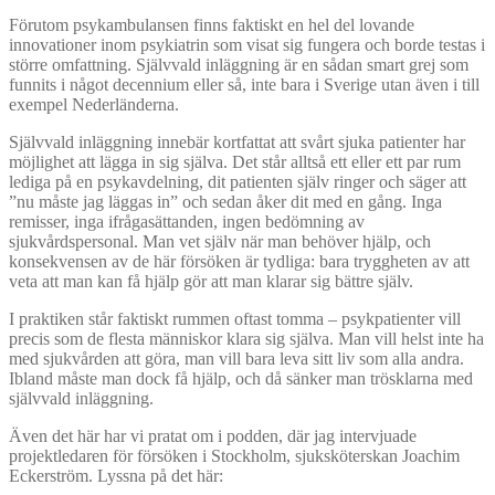
Förutom psykambulansen finns faktiskt en hel del lovande
innovationer inom psykiatrin som visat sig fungera och borde testas i
större omfattning. Självvald inläggning är en sådan smart grej som
funnits i något decennium eller så, inte bara i Sverige utan även i till
exempel Nederländerna.
Självvald inläggning innebär kortfattat att svårt sjuka patienter har
möjlighet att lägga in sig själva. Det står alltså ett eller ett par rum
lediga på en psykavdelning, dit patienten själv ringer och säger att
”nu måste jag läggas in” och sedan åker dit med en gång. Inga
remisser, inga ifrågasättanden, ingen bedömning av
sjukvårdspersonal. Man vet själv när man behöver hjälp, och
konsekvensen av de här försöken är tydliga: bara tryggheten av att
veta att man kan få hjälp gör att man klarar sig bättre själv.
I praktiken står faktiskt rummen oftast tomma – psykpatienter vill
precis som de flesta människor klara sig själva. Man vill helst inte ha
med sjukvården att göra, man vill bara leva sitt liv som alla andra.
Ibland måste man dock få hjälp, och då sänker man trösklarna med
självvald inläggning.
Även det här har vi pratat om i podden, där jag intervjuade
projektledaren för försöken i Stockholm, sjuksköterskan Joachim
Eckerström. Lyssna på det här: