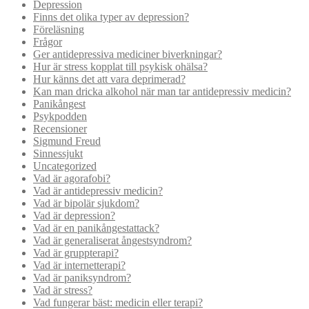
Depression
Finns det olika typer av depression?
Föreläsning
Frågor
Ger antidepressiva mediciner biverkningar?
Hur är stress kopplat till psykisk ohälsa?
Hur känns det att vara deprimerad?
Kan man dricka alkohol när man tar antidepressiv medicin?
Panikångest
Psykpodden
Recensioner
Sigmund Freud
Sinnessjukt
Uncategorized
Vad är agorafobi?
Vad är antidepressiv medicin?
Vad är bipolär sjukdom?
Vad är depression?
Vad är en panikångestattack?
Vad är generaliserat ångestsyndrom?
Vad är gruppterapi?
Vad är internetterapi?
Vad är paniksyndrom?
Vad är stress?
Vad fungerar bäst: medicin eller terapi?