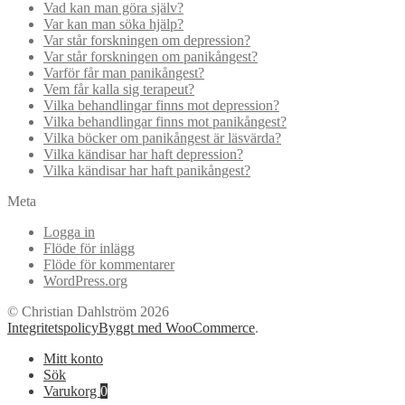
Vad kan man göra själv?
Var kan man söka hjälp?
Var står forskningen om depression?
Var står forskningen om panikångest?
Varför får man panikångest?
Vem får kalla sig terapeut?
Vilka behandlingar finns mot depression?
Vilka behandlingar finns mot panikångest?
Vilka böcker om panikångest är läsvärda?
Vilka kändisar har haft depression?
Vilka kändisar har haft panikångest?
Meta
Logga in
Flöde för inlägg
Flöde för kommentarer
WordPress.org
© Christian Dahlström 2026
Integritetspolicy
Byggt med WooCommerce
.
Mitt konto
Sök
Varukorg
0