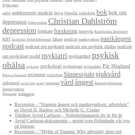
Den handlar om psykisk ohälsa i alla dess former!
Etiketter
bok
bok om
antidepressiv medicin
betyg
bipolär sjukdom
adhd
Christian Dahlström
depression
bokrecension
depression
forskning
forskare
intervju
Karolinska Institutet
panikångest
KBT
läkare
medicin
kognitiv beteendeterapi
paniksyndrom
podcast
podcast om psykiatri
podcast om psykisk ohälsa
podcast
psykisk
psykiatri
om psykologi
podd
psykiatriker
ohälsa
Pär Höglund
psykologi
psykoterapi
psykpodden
psykolog
sjukvård
Sinnessjukt
recension
schizofreni
Rebecca Anserud
vård
ångest
självmord
ångestsjukdomar
vetenskap
social fobi
terapi
ångestsyndrom
Senaste inläggen
Recension – “Hantera ångest och paniksyndrom: arbetsbok”
av David H. Barlow och Michelle G. Craske
Tidslinje Arvid Carlsson – Nobelpristagarens liv år för år
Arvid Carlsson-dokumentär – geniet som förändrade vår syn
på hjärnan
Recension – “Myths of Trauma: Why adversity does not