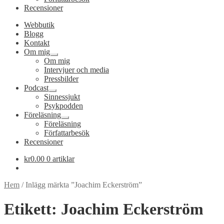
Recensioner
Webbutik
Blogg
Kontakt
Om mig
Expandera
Om mig
undermeny
Intervjuer och media
Pressbilder
Podcast
Expandera
Sinnessjukt
undermeny
Psykpodden
Föreläsning
Expandera
Föreläsning
undermeny
Författarbesök
Recensioner
kr
0.00
0 artiklar
Hem
/
Inlägg märkta ”Joachim Eckerström”
Etikett:
Joachim Eckerström