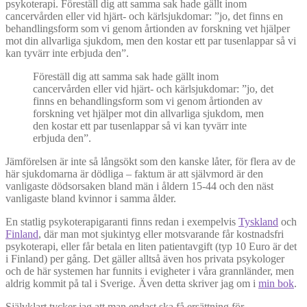
psykoterapi. Föreställ dig att samma sak hade gällt inom
cancervården eller vid hjärt- och kärlsjukdomar: ”jo, det finns en
behandlingsform som vi genom årtionden av forskning vet hjälper
mot din allvarliga sjukdom, men den kostar ett par tusenlappar så vi
kan tyvärr inte erbjuda den”.
Föreställ dig att samma sak hade gällt inom
cancervården eller vid hjärt- och kärlsjukdomar: ”jo, det
finns en behandlingsform som vi genom årtionden av
forskning vet hjälper mot din allvarliga sjukdom, men
den kostar ett par tusenlappar så vi kan tyvärr inte
erbjuda den”.
Jämförelsen är inte så långsökt som den kanske låter, för flera av de
här sjukdomarna är dödliga – faktum är att självmord är den
vanligaste dödsorsaken bland män i åldern 15-44 och den näst
vanligaste bland kvinnor i samma ålder.
En statlig psykoterapigaranti finns redan i exempelvis
Tyskland
och
Finland
, där man mot sjukintyg eller motsvarande får kostnadsfri
psykoterapi, eller får betala en liten patientavgift (typ 10 Euro är det
i Finland) per gång. Det gäller alltså även hos privata psykologer
och de här systemen har funnits i evigheter i våra grannländer, men
aldrig kommit på tal i Sverige. Även detta skriver jag om i
min bok
.
Självklart tycker jag att man endast ska få ersättning för