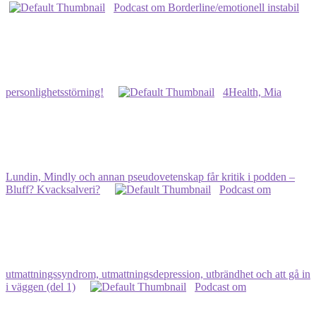
Podcast om Borderline/emotionell instabil
personlighetsstörning!
4Health, Mia
Lundin, Mindly och annan pseudovetenskap får kritik i podden –
Bluff? Kvacksalveri?
Podcast om
utmattningssyndrom, utmattningsdepression, utbrändhet och att gå in
i väggen (del 1)
Podcast om