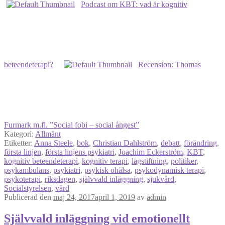
Podcast om KBT: vad är kognitiv
beteendeterapi?
Recension: Thomas
Furmark m.fl. ”Social fobi – social ångest”
Kategori:
Allmänt
Etiketter:
Anna Steele
,
bok
,
Christian Dahlström
,
debatt
,
förändring
,
första linjen
,
första linjens psykiatri
,
Joachim Eckerström
,
KBT
,
kognitiv beteendeterapi
,
kognitiv terapi
,
lagstiftning
,
politiker
,
psykambulans
,
psykiatri
,
psykisk ohälsa
,
psykodynamisk terapi
,
psykoterapi
,
riksdagen
,
självvald inläggning
,
sjukvård
,
Socialstyrelsen
,
vård
Publicerad den
maj 24, 2017
april 1, 2019
av
admin
Självvald inläggning vid emotionellt