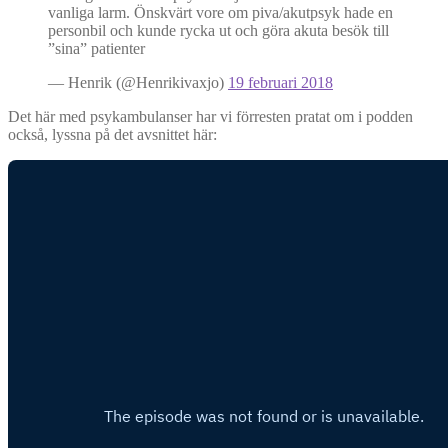
vanliga larm. Önskvärt vore om piva/akutpsyk hade en
personbil och kunde rycka ut och göra akuta besök till
”sina” patienter
— Henrik (@Henrikivaxjo)
19 februari 2018
Det här med psykambulanser har vi förresten pratat om i podden
också, lyssna på det avsnittet här: