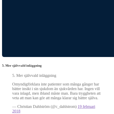
5. Mer självvald inläggning
5. Mer självvald inläggning
Omyndigförklara inte patienter som många gånger har
bättre insikt i sin sjukdom än sjukvården har. Ingen vill
vara inlagd, men ibland måste man. Bara tryggheten att
veta att man kan gör att många klarar sig bättre själva.
— Christian Dahlström (@c_dahlstrom)
19 februari
2018