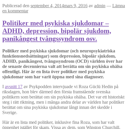
Publicerad den
september 4, 2014
mars 9, 2016
av
admin
—
Lämna
en kommentar
Politiker med psykiska sjukdomar –
ADHD, depression, bipolär sjukdom,
panikångest tvångssyndrom osv.
Politiker med psykiska sjukdomar (och neuropsykiatriska
funktionsnedsättningar) som depression, bipolär sjukdom,
ADHD, panikångest, tvångssyndrom (OCD) världen över har
de senaste decennierna valt att berätta om sin psykiska ohälsa
offentligt. Här är en lista över politiker med psykiska
sjukdomar som har varit öppna med sina diagnoser.
I
avsnitt 17
av Psykpodden intervjuade vi Roza Güclü Hedin på
riksdagen, hon blev därmed den första framstående svenska
politikern som berättat om sin psykiska ohälsa. Det var ett historiskt
steg i rätt riktning, men i många andra delar av världen har politiker
berättat om sina psykiska sjukdomar långt innan det skedde i
Sverige.
Här är en lista med politiker, inklusive fina Roza, som har valt
öppenhet istället för skam. Vissa av dem, som Winston Churchill,