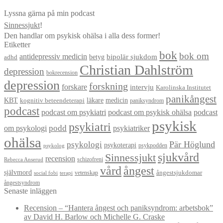
Lyssna gärna på min podcast
Sinnessjukt
!
Den handlar om psykisk ohälsa i alla dess former!
Etiketter
bok
bok om
antidepressiv medicin
betyg
bipolär sjukdom
adhd
Christian Dahlström
depression
bokrecension
depression
forskning
forskare
intervju
Karolinska Institutet
panikångest
KBT
läkare
medicin
kognitiv beteendeterapi
paniksyndrom
podcast
podcast om psykiatri
podcast om psykisk ohälsa
podcast
psykisk
psykiatri
om psykologi
podd
psykiatriker
ohälsa
Pär Höglund
psykologi
psykoterapi
psykpodden
psykolog
sjukvård
Sinnessjukt
recension
schizofreni
Rebecca Anserud
vård
ångest
självmord
ångestsjukdomar
vetenskap
social fobi
terapi
ångestsyndrom
Senaste inläggen
Recension – “Hantera ångest och paniksyndrom: arbetsbok”
av David H. Barlow och Michelle G. Craske