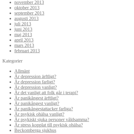
november 2013
oktober 2013
september 2013
augusti 2013
juli 2013
juni 2013
maj 2013
april 2013
mars 2013
februari 2013
Kategorier
Allmänt
Är depression ärftligt?
Är depression farligt?
Är depression vanligt?
Är det vanligt att folk går i terapi?
Är panikångest ärftligt?
Är panikångest vanligt?
Är panikångestattacker farliga?
Är psykisk ohälsa vanligt?
Är psykiskt sjuka personer våldsamma?
Är stress kopplat till psykisk ohälsa?
Beckomberga sjukhus