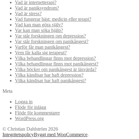
Vad är internetterapi?
Vad är paniksyndrom?
Vad är stress?
Vad fungerar bäst: medicin eller terapi?
Vad kan man göra själv?
Var kan man söka hjälp?
Var står forskningen om depression?
Var står forskningen om panikångest?
Varför får man panikångest?
Vem får kalla sig terapeut?
Vilka behandlingar finns mot depression?
Vilka behandlingar finns mot panikångest?
Vilka böcker om panikångest är läsvärda?
Vilka kändisar har haft depression?
Vilka kändisar har haft panikångest?
Meta
Logga in
Flöde för inlägg
Flöde för kommentarer
WordPress.org
© Christian Dahlström 2026
Integritetspolicy
Byggt med WooCommerce
.