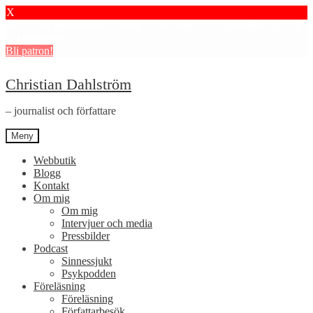
X
Stötta mitt journalistiska arbete i psykiatrin och få granskningar och
dokumentärer.
Bli patron!
Hoppa
Hoppa
Christian Dahlström
till
till
navigering
innehåll
– journalist och författare
Meny
Webbutik
Blogg
Kontakt
Om mig
Om mig
Intervjuer och media
Pressbilder
Podcast
Sinnessjukt
Psykpodden
Föreläsning
Föreläsning
Författarbesök