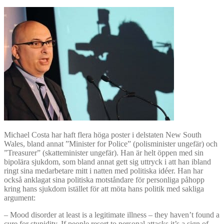
Michael Costa har haft flera höga poster i delstaten New South
Wales, bland annat ”Minister for Police” (polisminister ungefär) och
”Treasurer” (skatteminister ungefär). Han är helt öppen med sin
bipolära sjukdom, som bland annat gett sig uttryck i att han ibland
ringt sina medarbetare mitt i natten med politiska idéer. Han har
också anklagat sina politiska motståndare för personliga påhopp
kring hans sjukdom istället för att möta hans politik med sakliga
argument:
– Mood disorder at least is a legitimate illness – they haven’t found a
cure for stupidity. If people resort to personal attacks it’s a sign of