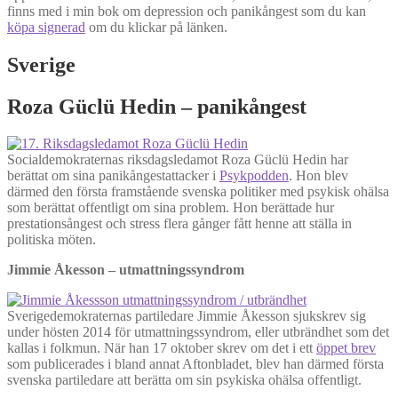
finns med i min bok om depression och panikångest som du kan
köpa signerad
om du klickar på länken.
Sverige
Roza Güclü Hedin – panikångest
Socialdemokraternas riksdagsledamot Roza Güclü Hedin har
berättat om sina panikångestattacker i
Psykpodden
. Hon blev
därmed den första framstående svenska politiker med psykisk ohälsa
som berättat offentligt om sina problem. Hon berättade hur
prestationsångest och stress flera gånger fått henne att ställa in
politiska möten.
Jimmie Åkesson – utmattningssyndrom
Sverigedemokraternas partiledare Jimmie Åkesson sjukskrev sig
under hösten 2014 för utmattningssyndrom, eller utbrändhet som det
kallas i folkmun. När han 17 oktober skrev om det i ett
öppet brev
som publicerades i bland annat Aftonbladet, blev han därmed första
svenska partiledare att berätta om sin psykiska ohälsa offentligt.