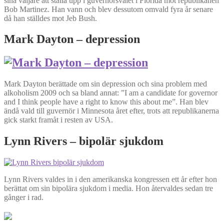
sina väljare att ställa upp i guvernörsvalet i Florida mot republikanen
Bob Martinez. Han vann och blev dessutom omvald fyra år senare
då han ställdes mot Jeb Bush.
Mark Dayton – depression
Mark Dayton berättade om sin depression och sina problem med
alkoholism 2009 och sa bland annat: ”I am a candidate for governor
and I think people have a right to know this about me”. Han blev
ändå vald till guvernör i Minnesota året efter, trots att republikanerna
gick starkt framåt i resten av USA.
Lynn Rivers – bipolär sjukdom
Lynn Rivers valdes in i den amerikanska kongressen ett år efter hon
berättat om sin bipolära sjukdom i media. Hon återvaldes sedan tre
gånger i rad.