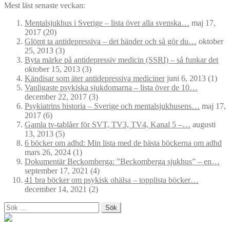
Mest läst senaste veckan:
Mentalsjukhus i Sverige – lista över alla svenska…
maj 17,
2017
(20)
Glömt ta antidepressiva – det händer och så gör du…
oktober
25, 2013
(3)
Byta märke på antidepressiv medicin (SSRI) – så funkar det
oktober 15, 2013
(3)
Kändisar som äter antidepressiva mediciner
juni 6, 2013
(1)
Vanligaste psykiska sjukdomarna – lista över de 10…
december 22, 2017
(3)
Psykiatrins historia – Sverige och mentalsjukhusens…
maj 17,
2017
(6)
Gamla tv-tablåer för SVT, TV3, TV4, Kanal 5 –…
augusti
13, 2013
(5)
6 böcker om adhd: Min lista med de bästa böckerna om adhd
mars 26, 2024
(1)
Dokumentär Beckomberga: ”Beckomberga sjukhus” – en…
september 17, 2021
(4)
41 bra böcker om psykisk ohälsa – topplista böcker…
december 14, 2021
(2)
Sök
efter: