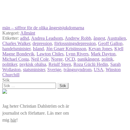
män – siffror för de olika ångestsjukdomarna
Kategori:
Allmänt
Etiketter:
adhd
,
Andrea Leadsom
,
Andrew Robb
,
ångest
,
Australien
,
Charles Walker
,
depression
,
förlossningsdepression
,
Geoff Gallop
,
handelsminister
,
Island
,
Jón Gnarr Kristinsson
,
Kevan Jones
,
Kjell
Magne Bondevik
,
Lawton Chiles
,
Lynn Rivers
,
Mark Dayton
,
Michael Costa
,
Neil Cole
,
Norge
,
OCD
,
panikångest
,
politik
,
politiker
,
psykisk ohälsa
,
Reiulf Steen
,
Roza Güclü Hedin
,
Sarah
Wollaston
,
statsminister
,
Sverige
,
tvångssyndrom
,
USA
,
Winston
Churchill
Sök
Sök
efter:
Jag heter Christian Dahlström och är
journalist och författare. Läs mer om
mig
här
!