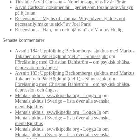
Tidslinje Arvid Carlsson – Nobelpristagarens liv år för år
Arvid Carlsson-dokumentär – geniet som förändrade vår syn
på hjärnan
Recension – “Myths of Trauma: Why adversity does not
necessarily make us sick” av Joel Paris
Recension – ”Han, hon och hjärnan” av Markus Heilig
Senaste kommentarer
Avsnitt 184: Uppföljning Beckomberga sjukhus med Markus
Takanen och Pär Höglund (del 2) – Sinnessjukt
om
Föreläsning med Christian Dahlström – om psykisk ohälsa,
depression och ångest
Avsnitt 183: Uppföljning Beckomberga sjukhus med Markus
Takanen och Pär Höglund (del 1) – Sinnessjukt
om
Föreläsning med Christian Dahlström – om psykisk ohälsa,
depression och ångest
Mentalsjukhus | sv.wikipedia.org - Logga In
om
Mentalsjukhus i Sverige – lista över alla svenska
mentalsjukhus
Mentalsjukhus | sv.wikipedia.org - Logga In
om
Mentalsjukhus i Sverige – lista över alla svenska
mentalsjukhus
Mentalsjukhus | sv.wikipedia.org - Logga In
om
Mentalsjukhus i Sverige – lista över alla svenska