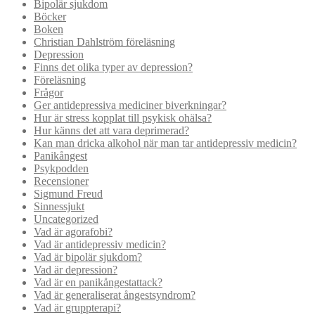
Bipolär sjukdom
Böcker
Boken
Christian Dahlström föreläsning
Depression
Finns det olika typer av depression?
Föreläsning
Frågor
Ger antidepressiva mediciner biverkningar?
Hur är stress kopplat till psykisk ohälsa?
Hur känns det att vara deprimerad?
Kan man dricka alkohol när man tar antidepressiv medicin?
Panikångest
Psykpodden
Recensioner
Sigmund Freud
Sinnessjukt
Uncategorized
Vad är agorafobi?
Vad är antidepressiv medicin?
Vad är bipolär sjukdom?
Vad är depression?
Vad är en panikångestattack?
Vad är generaliserat ångestsyndrom?
Vad är gruppterapi?