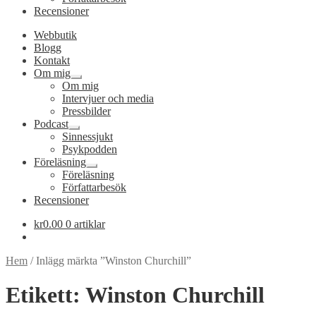
Recensioner
Webbutik
Blogg
Kontakt
Om mig
Expandera
Om mig
undermeny
Intervjuer och media
Pressbilder
Podcast
Expandera
Sinnessjukt
undermeny
Psykpodden
Föreläsning
Expandera
Föreläsning
undermeny
Författarbesök
Recensioner
kr
0.00
0 artiklar
Hem
/
Inlägg märkta ”Winston Churchill”
Etikett:
Winston Churchill