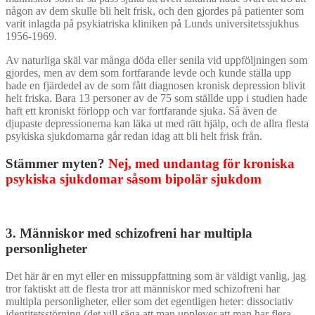
någon av dem skulle bli helt frisk, och den gjordes på patienter som
varit inlagda på psykiatriska kliniken på Lunds universitetssjukhus
1956-1969.
Av naturliga skäl var många döda eller senila vid uppföljningen som
gjordes, men av dem som fortfarande levde och kunde ställa upp
hade en fjärdedel av de som fått diagnosen kronisk depression blivit
helt friska. Bara 13 personer av de 75 som ställde upp i studien hade
haft ett kroniskt förlopp och var fortfarande sjuka. Så även de
djupaste depressionerna kan läka ut med rätt hjälp, och de allra flesta
psykiska sjukdomarna går redan idag att bli helt frisk från.
Stämmer myten?
Nej, med undantag för kroniska
psykiska sjukdomar såsom bipolär sjukdom
3. Människor med schizofreni har multipla
personligheter
Det här är en myt eller en missuppfattning som är väldigt vanlig, jag
tror faktiskt att de flesta tror att människor med schizofreni har
multipla personligheter, eller som det egentligen heter: dissociativ
identitetsstörning (det vill säga att man upplever att man har flera