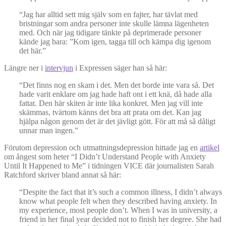
“Jag har alltid sett mig själv som en fajter, har tävlat med
bristningar som andra personer inte skulle lämna lägenheten
med. Och när jag tidigare tänkte på deprimerade personer
kände jag bara: ”Kom igen, tagga till och kämpa dig igenom
det här.”
Längre ner i
intervjun
i Expressen säger han så här:
“Det finns nog en skam i det. Men det borde inte vara så. Det
hade varit enklare om jag hade haft ont i ett knä, då hade alla
fattat. Den här skiten är inte lika konkret. Men jag vill inte
skämmas, tvärtom känns det bra att prata om det. Kan jag
hjälpa någon genom det är det jävligt gött. För att må så dåligt
unnar man ingen.”
Förutom depression och utmattningsdepression hittade jag en
artikel
om ångest som heter “I Didn’t Understand People with Anxiety
Until It Happened to Me” i tidningen VICE där journalisten Sarah
Ratchford skriver bland annat så här:
“Despite the fact that it’s such a common illness, I didn’t always
know what people felt when they described having anxiety. In
my experience, most people don’t. When I was in university, a
friend in her final year decided not to finish her degree. She had