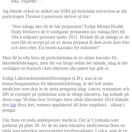
leka ’experter’.”
Jag hittade också en artikel om SSRI på hemsidan eniveckan.se där
psykologen Thomas Gustavsson skriver så här:
“Hur många äter då de här preparaten? Enligt Mental Health
Daily förskrevs de 8 vanligaste preparaten (av många fler) till
184,4 miljoner personer under 2011. Betänk då att många av de
som fått ett recept på ett av dessa preparat åt dem även åren före
och åren efter. En enorm kassako för industrin!”
Man får ju ofta höra att psykofarmaka är en sådan kassako för
läkemedelsbolagen, men det var länge sedan det stämde, idag är det
verkligen en bransch i kris eftersom alla patent har gått ut.
Enligt Läkemedelsindustriföreningen (LIF), som är en
branschorganisation för läkemedelsföretag, är det helt andra
mediciner som drar in de stora pengarna idag: cancer, reumatism och
MS är exempel på sjukdomar som är riktigt lukrativa. Jag kollade på
deras topp 50-lista över Sveriges mest sålda läkemedel 2014 (hittade
den
här
förra året, numera uppdaterad till årets topplista) – räknat i
pengar.
Där finns en enda antidepressiv medicin. Det är Cymbalta som
parkerar på plats 38. Av de tio mest lukrativa medicinerna finns en
enda som påverkar nervsystemet överhuvudtaget, Lyrica, som är en