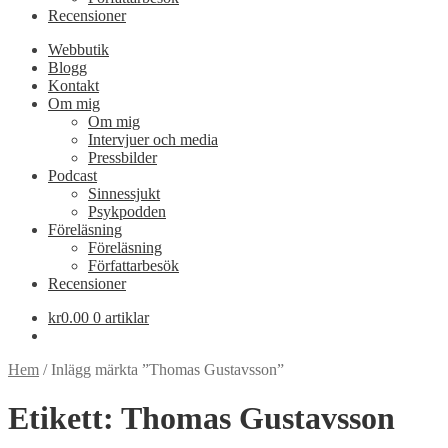
Recensioner
Webbutik
Blogg
Kontakt
Om mig
Om mig
Intervjuer och media
Pressbilder
Podcast
Sinnessjukt
Psykpodden
Föreläsning
Föreläsning
Författarbesök
Recensioner
kr
0.00
0 artiklar
Hem
/
Inlägg märkta ”Thomas Gustavsson”
Etikett:
Thomas Gustavsson