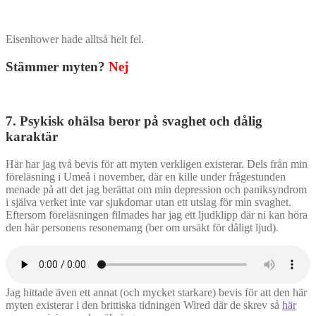
Eisenhower hade alltså helt fel.
Stämmer myten?
Nej
7. Psykisk ohälsa beror på svaghet och dålig
karaktär
Här har jag två bevis för att myten verkligen existerar. Dels från min
föreläsning i Umeå i november, där en kille under frågestunden
menade på att det jag berättat om min depression och paniksyndrom
i själva verket inte var sjukdomar utan ett utslag för min svaghet.
Eftersom föreläsningen filmades har jag ett ljudklipp där ni kan höra
den här personens resonemang (ber om ursäkt för dåligt ljud).
Jag hittade även ett annat (och mycket starkare) bevis för att den här
myten existerar i den brittiska tidningen Wired där de skrev så
här