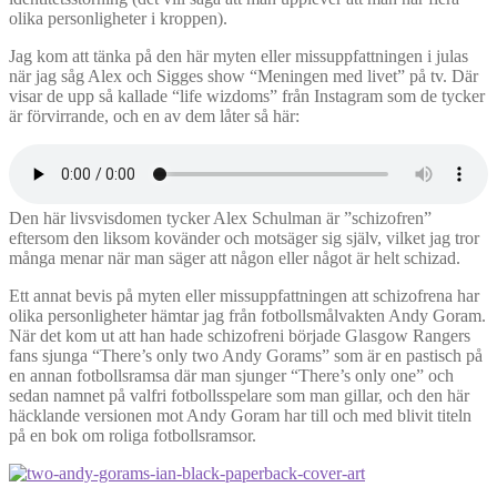
olika personligheter i kroppen).
Jag kom att tänka på den här myten eller missuppfattningen i julas
när jag såg Alex och Sigges show “Meningen med livet” på tv. Där
visar de upp så kallade “life wizdoms” från Instagram som de tycker
är förvirrande, och en av dem låter så här:
Den här livsvisdomen tycker Alex Schulman är ”schizofren”
eftersom den liksom kovänder och motsäger sig själv, vilket jag tror
många menar när man säger att någon eller något är helt schizad.
Ett annat bevis på myten eller missuppfattningen att schizofrena har
olika personligheter hämtar jag från fotbollsmålvakten Andy Goram.
När det kom ut att han hade schizofreni började Glasgow Rangers
fans sjunga “There’s only two Andy Gorams” som är en pastisch på
en annan fotbollsramsa där man sjunger “There’s only one” och
sedan namnet på valfri fotbollsspelare som man gillar, och den här
häcklande versionen mot Andy Goram har till och med blivit titeln
på en bok om roliga fotbollsramsor.