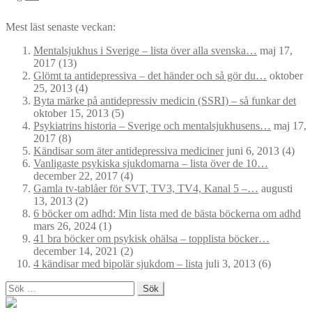
Mest läst senaste veckan:
Mentalsjukhus i Sverige – lista över alla svenska…
maj 17,
2017
(13)
Glömt ta antidepressiva – det händer och så gör du…
oktober
25, 2013
(4)
Byta märke på antidepressiv medicin (SSRI) – så funkar det
oktober 15, 2013
(5)
Psykiatrins historia – Sverige och mentalsjukhusens…
maj 17,
2017
(8)
Kändisar som äter antidepressiva mediciner
juni 6, 2013
(4)
Vanligaste psykiska sjukdomarna – lista över de 10…
december 22, 2017
(4)
Gamla tv-tablåer för SVT, TV3, TV4, Kanal 5 –…
augusti
13, 2013
(2)
6 böcker om adhd: Min lista med de bästa böckerna om adhd
mars 26, 2024
(1)
41 bra böcker om psykisk ohälsa – topplista böcker…
december 14, 2021
(2)
4 kändisar med bipolär sjukdom – lista
juli 3, 2013
(6)
Sök
efter: