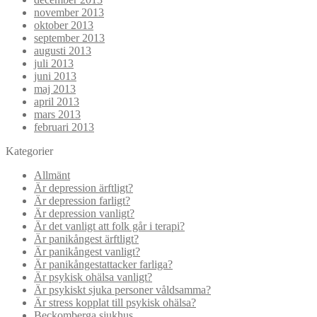
november 2013
oktober 2013
september 2013
augusti 2013
juli 2013
juni 2013
maj 2013
april 2013
mars 2013
februari 2013
Kategorier
Allmänt
Är depression ärftligt?
Är depression farligt?
Är depression vanligt?
Är det vanligt att folk går i terapi?
Är panikångest ärftligt?
Är panikångest vanligt?
Är panikångestattacker farliga?
Är psykisk ohälsa vanligt?
Är psykiskt sjuka personer våldsamma?
Är stress kopplat till psykisk ohälsa?
Beckomberga sjukhus