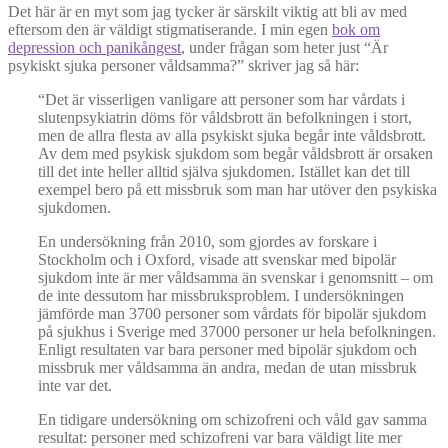
Det här är en myt som jag tycker är särskilt viktig att bli av med
eftersom den är väldigt stigmatiserande. I min egen
bok om
depression och panikångest
, under frågan som heter just “Är
psykiskt sjuka personer våldsamma?” skriver jag så här:
“Det är visserligen vanligare att personer som har vårdats i
slutenpsykiatrin döms för våldsbrott än befolkningen i stort,
men de allra flesta av alla psykiskt sjuka begår inte våldsbrott.
Av dem med psykisk sjukdom som begår våldsbrott är orsaken
till det inte heller alltid själva sjukdomen. Istället kan det till
exempel bero på ett missbruk som man har utöver den psykiska
sjukdomen.
En undersökning från 2010, som gjordes av forskare i
Stockholm och i Oxford, visade att svenskar med bipolär
sjukdom inte är mer våldsamma än svenskar i genomsnitt – om
de inte dessutom har missbruksproblem. I undersökningen
jämförde man 3700 personer som vårdats för bipolär sjukdom
på sjukhus i Sverige med 37000 personer ur hela befolkningen.
Enligt resultaten var bara personer med bipolär sjukdom och
missbruk mer våldsamma än andra, medan de utan missbruk
inte var det.
En tidigare undersökning om schizofreni och våld gav samma
resultat: personer med schizofreni var bara väldigt lite mer