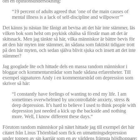
om en opinionsundersökning:
“19 percent of adults agreed that ’one of the main causes of
mental illness is a lack of self-discipline and willpower’”
Det känns ju nästan lite fånigt att bevisa att det här inte stämmer, läs
vilken bok som helst om psykisk ohälsa så förstår man att det är
skitsnack. Men jag tänkte så här, vilka människor är bättre bevis för
att den här myten inte stämmer, än sådana som faktiskt tidigare trott
på den här myten, och sedan själva blivit sjuka och insett att det inte
stämmer?
Jag googlade lite och hittade dels en massa random människor i
bloggar och kommentarstrådar som hade sådana erfarenheter. Till
exempel signaturen Andy i en kommentarstråd om depression som
skriver så här:
“I constantly have feelings of wanting to end my life. I am
sometimes overwhelmed by uncontrollable anxiety, stress &
deep depression. It’s hard to believe I used to think people with
depression just needed a kick up the backside and nothing
more. Well, I know different these days.“
Förutom random människor på nätet hittade jag till exempel det här
citatet från Linus Thörnblad som fick en utmattningsdepression
under toppen av sin karriär som en av världens främsta höjdhoppare: