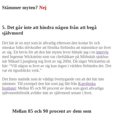
Stämmer myten?
Nej
5. Det går inte att hindra någon från att begå
självmord
Det här är en myt som är allvarlig eftersom den kostar liv och
minskar folks drivkrafter att försöka förhindra att människor tar livet
av sig. Ett bevis för att den här myten lever hittade jag i en
intervju
med Ingemar Wickström som var chefsläkare på Mölndals sjukhus
när Mikael Ljungberg tog livet av sig 2004. Då säger Wickström så
här: “Vill någon ta livet av sig kan ingen i världen förhindra det. Det
var ett ögonblicks verk.”
Det finns statistik som är väldigt övertygande om att det här inte
stämmer. Till exempel den här som jag fått från
Karolinska
Institutet
: Mellan 85 och 90 procent av dem som gjort allvarliga
självmordsförsök avlider inte av självmord senare i livet.
Mellan 85 och 90 procent av dem som