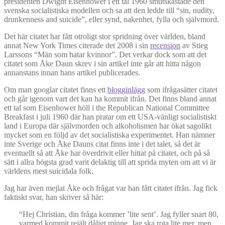
presidenten Dwight Eisenhower i ett tal 1960 smutskastade den
svenska socialistiska modellen och sa att den ledde till “sin, nudity,
drunkenness and suicide”, eller synd, nakenhet, fylla och självmord.
Det här citatet har fått otroligt stor spridning över världen, bland
annat New York Times citerade det 2008 i sin
recension
av Stieg
Larssons “Män som hatar kvinnor”. Det verkar dock som att det
citatet som Åke Daun skrev i sin artikel inte går att hitta någon
annanstans innan hans artikel publicerades.
Om man googlar citatet finns ett
blogginlägg
som ifrågasätter citatet
och går igenom vart det kan ha kommit ifrån. Det finns bland annat
ett tal som Eisenhower höll i the Republican National Committee
Breakfast i juli 1960 där han pratar om ett USA-vänligt socialistiskt
land i Europa där självmorden och alkoholismen har ökat sagolikt
mycket som en följd av det socialistiska experimentet. Han nämner
inte Sverige och Åke Dauns citat finns inte i det talet, så det är
eventuellt så att Åke har överdrivit eller hittat på citatet, och på så
sätt i allra högsta grad varit delaktig till att sprida myten om att vi är
världens mest suicidala folk.
Jag har även mejlat Åke och frågat var han fått citatet ifrån. Jag fick
faktiskt svar, han skriver så här:
“Hej Christian, din fråga kommer ’lite sent’. Jag fyller snart 80,
varmed kommit rejält dåligt minne. Jag ska rota lite mer, men