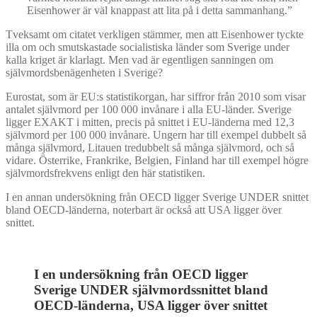
Eisenhower är väl knappast att lita på i detta sammanhang.”
Tveksamt om citatet verkligen stämmer, men att Eisenhower tyckte
illa om och smutskastade socialistiska länder som Sverige under
kalla kriget är klarlagt. Men vad är egentligen sanningen om
självmordsbenägenheten i Sverige?
Eurostat, som är EU:s statistikorgan, har siffror från 2010 som visar
antalet självmord per 100 000 invånare i alla EU-länder. Sverige
ligger EXAKT i mitten, precis på snittet i EU-länderna med 12,3
självmord per 100 000 invånare. Ungern har till exempel dubbelt så
många självmord, Litauen tredubbelt så många självmord, och så
vidare. Österrike, Frankrike, Belgien, Finland har till exempel högre
självmordsfrekvens enligt den här statistiken.
I en annan undersökning från OECD ligger Sverige UNDER snittet
bland OECD-länderna, noterbart är också att USA ligger över
snittet.
I en undersökning från OECD ligger
Sverige UNDER självmordssnittet bland
OECD-länderna, USA ligger över snittet