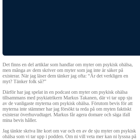
Det finns en del artiklar som handlar om myter om psykisk ohälsa,
men många av dem skriver om myter som jag inte är säker på
existerar. När jag läser dem tänker jag ofta: “Är det verkligen en
myt? Tänker folk så?”
Därför har jag spelat in en podcast om myter om psykisk ohälsa
tillsammans med psykiatrikern Markus Takanen, där vi tar upp sju
av de vanligaste myterna om psykisk ohälsa. Förutom bevis för att
myterna inte stämmer har jag försökt ta reda på om myten faktiskt
existerar överhuvudtaget. Markus får agera domare och säga ifall
mina bevis håller.
Jag tänkte skriva lite kort om var och en av de sju myter om psykisk
ohälsa som vi tar upp i podden. Om ni vill veta mer kan ni lyssna på