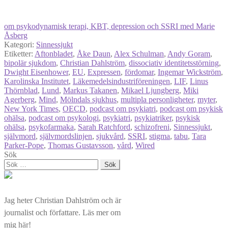
om psykodynamisk terapi, KBT, depression och SSRI med Marie
Åsberg
Kategori:
Sinnessjukt
Etiketter:
Aftonbladet
,
Åke Daun
,
Alex Schulman
,
Andy Goram
,
bipolär sjukdom
,
Christian Dahlström
,
dissociativ identitetsstörning
,
Dwight Eisenhower
,
EU
,
Expressen
,
fördomar
,
Ingemar Wickström
,
Karolinska Institutet
,
Läkemedelsindustriföreningen
,
LIF
,
Linus
Thörnblad
,
Lund
,
Markus Takanen
,
Mikael Ljungberg
,
Miki
Agerberg
,
Mind
,
Mölndals sjukhus
,
multipla personligheter
,
myter
,
New York Times
,
OECD
,
podcast om psykiatri
,
podcast om psykisk
ohälsa
,
podcast om psykologi
,
psykiatri
,
psykiatriker
,
psykisk
ohälsa
,
psykofarmaka
,
Sarah Ratchford
,
schizofreni
,
Sinnessjukt
,
självmord
,
självmordslinjen
,
sjukvård
,
SSRI
,
stigma
,
tabu
,
Tara
Parker-Pope
,
Thomas Gustavsson
,
vård
,
Wired
Sök
Sök
efter:
Jag heter Christian Dahlström och är
journalist och författare. Läs mer om
mig
här
!