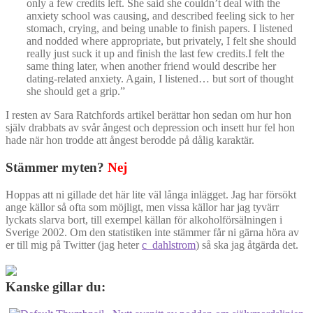
only a few credits left. She said she couldn’t deal with the
anxiety school was causing, and described feeling sick to her
stomach, crying, and being unable to finish papers. I listened
and nodded where appropriate, but privately, I felt she should
really just suck it up and finish the last few credits.I felt the
same thing later, when another friend would describe her
dating-related anxiety. Again, I listened… but sort of thought
she should get a grip.”
I resten av Sara Ratchfords artikel berättar hon sedan om hur hon
själv drabbats av svår ångest och depression och insett hur fel hon
hade när hon trodde att ångest berodde på dålig karaktär.
Stämmer myten?
Nej
Hoppas att ni gillade det här lite väl långa inlägget. Jag har försökt
ange källor så ofta som möjligt, men vissa källor har jag tyvärr
lyckats slarva bort, till exempel källan för alkoholförsälningen i
Sverige 2002. Om den statistiken inte stämmer får ni gärna höra av
er till mig på Twitter (jag heter
c_dahlstrom
) så ska jag åtgärda det.
Kanske gillar du: