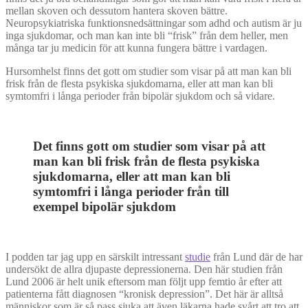
mellan skoven och dessutom hantera skoven bättre.
Neuropsykiatriska funktionsnedsättningar som adhd och autism är ju
inga sjukdomar, och man kan inte bli “frisk” från dem heller, men
många tar ju medicin för att kunna fungera bättre i vardagen.
Hursomhelst finns det gott om studier som visar på att man kan bli
frisk från de flesta psykiska sjukdomarna, eller att man kan bli
symtomfri i långa perioder från bipolär sjukdom och så vidare.
Det finns gott om studier som visar på att
man kan bli frisk från de flesta psykiska
sjukdomarna, eller att man kan bli
symtomfri i långa perioder från till
exempel bipolär sjukdom
I podden tar jag upp en särskilt intressant
studie
från Lund där de har
undersökt de allra djupaste depressionerna. Den här studien från
Lund 2006 är helt unik eftersom man följt upp femtio år efter att
patienterna fått diagnosen “kronisk depression”. Det här är alltså
människor som är så pass sjuka att även läkarna hade svårt att tro att