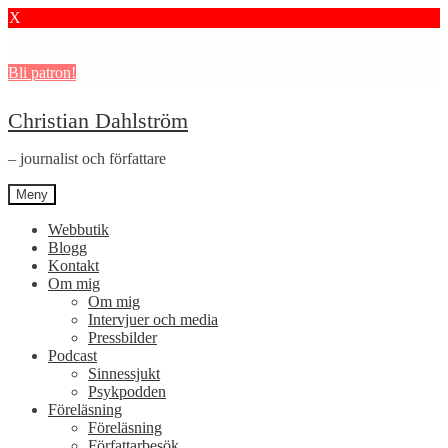
X
Stötta mitt journalistiska arbete i psykiatrin och få granskningar och
dokumentärer.
Bli patron!
Hoppa
Hoppa
Christian Dahlström
till
till
navigering
innehåll
– journalist och författare
Meny
Webbutik
Blogg
Kontakt
Om mig
Om mig
Intervjuer och media
Pressbilder
Podcast
Sinnessjukt
Psykpodden
Föreläsning
Föreläsning
Författarbesök