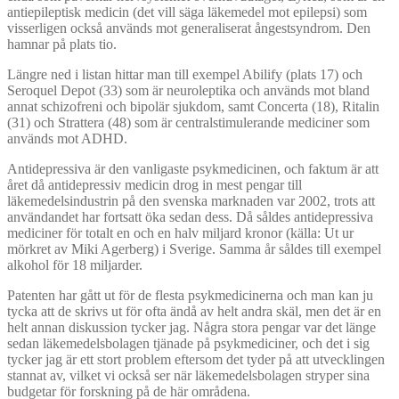
antiepileptisk medicin (det vill säga läkemedel mot epilepsi) som
visserligen också används mot generaliserat ångestsyndrom. Den
hamnar på plats tio.
Längre ned i listan hittar man till exempel Abilify (plats 17) och
Seroquel Depot (33) som är neuroleptika och används mot bland
annat schizofreni och bipolär sjukdom, samt Concerta (18), Ritalin
(31) och Strattera (48) som är centralstimulerande mediciner som
används mot ADHD.
Antidepressiva är den vanligaste psykmedicinen, och faktum är att
året då antidepressiv medicin drog in mest pengar till
läkemedelsindustrin på den svenska marknaden var 2002, trots att
användandet har fortsatt öka sedan dess. Då såldes antidepressiva
mediciner för totalt en och en halv miljard kronor (källa: Ut ur
mörkret av Miki Agerberg) i Sverige. Samma år såldes till exempel
alkohol för 18 miljarder.
Patenten har gått ut för de flesta psykmedicinerna och man kan ju
tycka att de skrivs ut för ofta ändå av helt andra skäl, men det är en
helt annan diskussion tycker jag. Några stora pengar var det länge
sedan läkemedelsbolagen tjänade på psykmediciner, och det i sig
tycker jag är ett stort problem eftersom det tyder på att utvecklingen
stannat av, vilket vi också ser när läkemedelsbolagen stryper sina
budgetar för forskning på de här områdena.