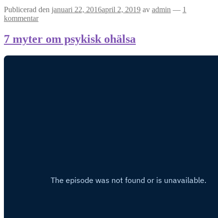
Publicerad den
januari 22, 2016
april 2, 2019
av
admin
—
1
kommentar
7 myter om psykisk ohälsa