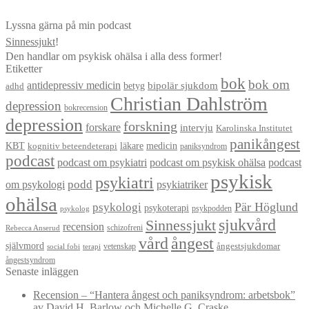
Lyssna gärna på min podcast
Sinnessjukt
!
Den handlar om psykisk ohälsa i alla dess former!
Etiketter
bok
bok om
antidepressiv medicin
betyg
bipolär sjukdom
adhd
Christian Dahlström
depression
bokrecension
depression
forskning
forskare
intervju
Karolinska Institutet
panikångest
KBT
läkare
medicin
kognitiv beteendeterapi
paniksyndrom
podcast
podcast om psykiatri
podcast om psykisk ohälsa
podcast
psykisk
psykiatri
om psykologi
podd
psykiatriker
ohälsa
Pär Höglund
psykologi
psykoterapi
psykpodden
psykolog
sjukvård
Sinnessjukt
recension
schizofreni
Rebecca Anserud
vård
ångest
självmord
ångestsjukdomar
vetenskap
social fobi
terapi
ångestsyndrom
Senaste inläggen
Recension – “Hantera ångest och paniksyndrom: arbetsbok”
av David H. Barlow och Michelle G. Craske