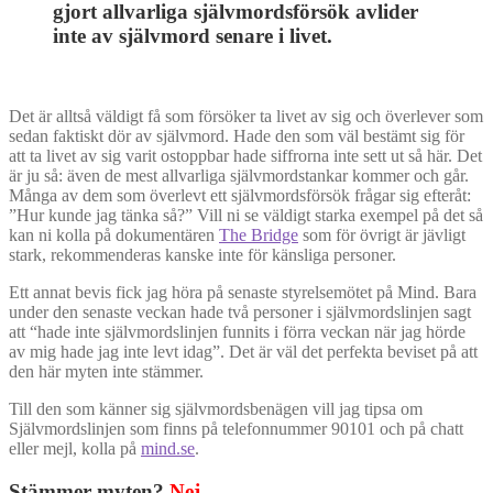
gjort allvarliga självmordsförsök avlider
inte av självmord senare i livet.
Det är alltså väldigt få som försöker ta livet av sig och överlever som
sedan faktiskt dör av självmord. Hade den som väl bestämt sig för
att ta livet av sig varit ostoppbar hade siffrorna inte sett ut så här. Det
är ju så: även de mest allvarliga självmordstankar kommer och går.
Många av dem som överlevt ett självmordsförsök frågar sig efteråt:
”Hur kunde jag tänka så?” Vill ni se väldigt starka exempel på det så
kan ni kolla på dokumentären
The Bridge
som för övrigt är jävligt
stark, rekommenderas kanske inte för känsliga personer.
Ett annat bevis fick jag höra på senaste styrelsemötet på Mind. Bara
under den senaste veckan hade två personer i självmordslinjen sagt
att “hade inte självmordslinjen funnits i förra veckan när jag hörde
av mig hade jag inte levt idag”. Det är väl det perfekta beviset på att
den här myten inte stämmer.
Till den som känner sig självmordsbenägen vill jag tipsa om
Självmordslinjen som finns på telefonnummer 90101 och på chatt
eller mejl, kolla på
mind.se
.
Stämmer myten?
Nej