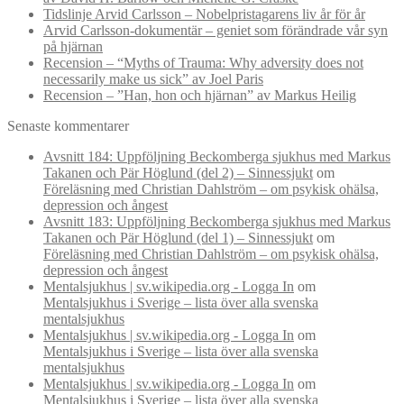
Tidslinje Arvid Carlsson – Nobelpristagarens liv år för år
Arvid Carlsson-dokumentär – geniet som förändrade vår syn
på hjärnan
Recension – “Myths of Trauma: Why adversity does not
necessarily make us sick” av Joel Paris
Recension – ”Han, hon och hjärnan” av Markus Heilig
Senaste kommentarer
Avsnitt 184: Uppföljning Beckomberga sjukhus med Markus
Takanen och Pär Höglund (del 2) – Sinnessjukt
om
Föreläsning med Christian Dahlström – om psykisk ohälsa,
depression och ångest
Avsnitt 183: Uppföljning Beckomberga sjukhus med Markus
Takanen och Pär Höglund (del 1) – Sinnessjukt
om
Föreläsning med Christian Dahlström – om psykisk ohälsa,
depression och ångest
Mentalsjukhus | sv.wikipedia.org - Logga In
om
Mentalsjukhus i Sverige – lista över alla svenska
mentalsjukhus
Mentalsjukhus | sv.wikipedia.org - Logga In
om
Mentalsjukhus i Sverige – lista över alla svenska
mentalsjukhus
Mentalsjukhus | sv.wikipedia.org - Logga In
om
Mentalsjukhus i Sverige – lista över alla svenska