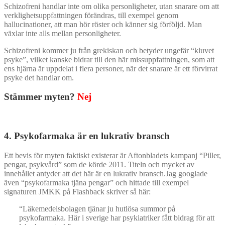
Schizofreni handlar inte om olika personligheter, utan snarare om att
verklighetsuppfattningen förändras, till exempel genom
hallucinationer, att man hör röster och känner sig förföljd. Man
växlar inte alls mellan personligheter.
Schizofreni kommer ju från grekiskan och betyder ungefär “kluvet
psyke”, vilket kanske bidrar till den här missuppfattningen, som att
ens hjärna är uppdelat i flera personer, när det snarare är ett förvirrat
psyke det handlar om.
Stämmer myten?
Nej
4. Psykofarmaka är en lukrativ bransch
Ett bevis för myten faktiskt existerar är Aftonbladets kampanj “Piller,
pengar, psykvård” som de körde 2011. Titeln och mycket av
innehållet antyder att det här är en lukrativ bransch.Jag googlade
även “psykofarmaka tjäna pengar” och hittade till exempel
signaturen JMKK på Flashback skriver så här:
“Läkemedelsbolagen tjänar ju hutlösa summor på
psykofarmaka. Här i sverige har psykiatriker fått bidrag för att