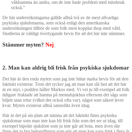
våldsamma än andra, om de inte hade problem med missbruk
också.”
De här undersökningarna gällde alltså två av de mest allvarliga
psykiska sjukdomarna, som också enligt den amerikanska
undersökningen tillhör de som folk mest kopplar ihop med våld.
Studierna är väldigt övertygande bevis för att det här inte stämmer.
Stämmer myten?
Nej
2. Man kan aldrig bli frisk från psykiska sjukdomar
Det här är den enda myten som jag inte hittat starka bevis för att den
faktiskt existerar. Trots det tycker jag att man kan slå fast att det här
är en myt, i podden håller Markus med. Vi vet ju till exempel att folk
tidigare fruktade att hamna på mentalsjukhus eftersom det sågs som
biljett utan retur (vilket det också ofta var), något som säkert lever
kvar. Myten existerar alltså sannolikt även idag.
Här är det på sin plats att nämna att det faktiskt finns psykiska
sjukdomar som man inte kan bli frisk från som det ser ut idag, till
exempel bipolär sjukdom som ju inte går att bota, men även där
finns det ju bra behandlingar som gör att man kan vara frisk i flera år