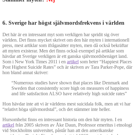
6. Sverige har högst självmordsfrekvens i världen
Det här är en intressant myt som verkligen har spridit sig över
världen. Det finns mycket skrivet om den här myten i internationell
press, mest artiklar som ifrågasätter myten, men då också bekräftar
att myten existerar. Men det finns också exempel på artiklar som
hävdar att Sverige verkligen är ett ganska självmordsbenäget land.
Som i New York Times 2011 i en
artikel
som heter “Happiest Places
Post Highest Suicide Rates” och är skriven av Tara Parker-Pope, där
hon bland annat skriver:
“Numerous studies have shown that places like Denmark and
Sweden that consistently score high on measures of happiness
and life satisfaction ALSO have relatively high suicide rates”
Hon hävdar inte att vi är världens mest suicidala folk, men att vi har
“relativt höga självmordstal”, och det stämmer inte heller.
Hursomhelst finns en intressant historia om den här myten. I en
artikel
från 2005 skriven av Åke Daun, Professor emeritus i etnologi
vid Stockholms universitet, påstår han att den amerikanske