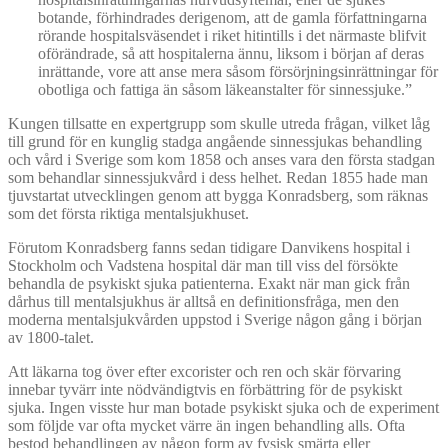
botande, förhindrades derigenom, att de gamla författningarna
rörande hospitalsväsendet i riket hitintills i det närmaste blifvit
oförändrade, så att hospitalerna ännu, liksom i början af deras
inrättande, vore att anse mera såsom försörjningsinrättningar för
obotliga och fattiga än såsom läkeanstalter för sinnessjuke.”
Kungen tillsatte en expertgrupp som skulle utreda frågan, vilket låg
till grund för en kunglig stadga angående sinnessjukas behandling
och vård i Sverige som kom 1858 och anses vara den första stadgan
som behandlar sinnessjukvård i dess helhet. Redan 1855 hade man
tjuvstartat utvecklingen genom att bygga Konradsberg, som räknas
som det första riktiga mentalsjukhuset.
Förutom Konradsberg fanns sedan tidigare Danvikens hospital i
Stockholm och Vadstena hospital där man till viss del försökte
behandla de psykiskt sjuka patienterna. Exakt när man gick från
dårhus till mentalsjukhus är alltså en definitionsfråga, men den
moderna mentalsjukvården uppstod i Sverige någon gång i början
av 1800-talet.
Att läkarna tog över efter excorister och ren och skär förvaring
innebar tyvärr inte nödvändigtvis en förbättring för de psykiskt
sjuka. Ingen visste hur man botade psykiskt sjuka och de experiment
som följde var ofta mycket värre än ingen behandling alls. Ofta
bestod behandlingen av någon form av fysisk smärta eller