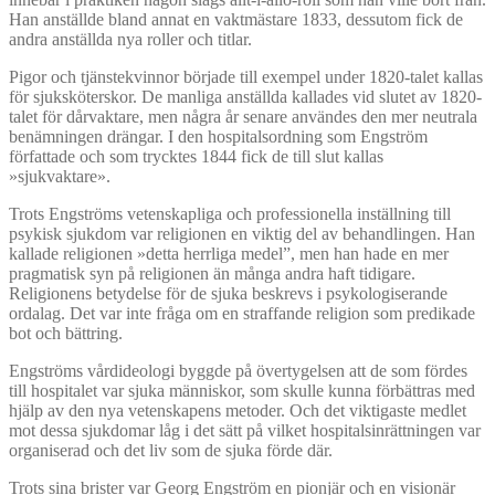
Han anställde bland annat en vaktmästare 1833, dessutom fick de
andra anställda nya roller och titlar.
Pigor och tjänstekvinnor började till exempel under 1820-talet kallas
för sjuksköterskor. De manliga anställda kallades vid slutet av 1820-
talet för dårvaktare, men några år senare användes den mer neutrala
benämningen drängar. I den hospitalsordning som Engström
författade och som trycktes 1844 fick de till slut kallas
»sjukvaktare».
Trots Engströms vetenskapliga och professionella inställning till
psykisk sjukdom var religionen en viktig del av behandlingen. Han
kallade religionen »detta herrliga medel”, men han hade en mer
pragmatisk syn på religionen än många andra haft tidigare.
Religionens betydelse för de sjuka beskrevs i psykologiserande
ordalag. Det var inte fråga om en straffande religion som predikade
bot och bättring.
Engströms vårdideologi byggde på övertygelsen att de som fördes
till hospitalet var sjuka människor, som skulle kunna förbättras med
hjälp av den nya vetenskapens metoder. Och det viktigaste medlet
mot dessa sjukdomar låg i det sätt på vilket hospitalsinrättningen var
organiserad och det liv som de sjuka förde där.
Trots sina brister var Georg Engström en pionjär och en visionär