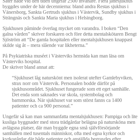
Säter hade vid den tiden ungefär 2500 invånare. Flera jättesjukhus
byggdes under de här decennierna: bland andra Restas sjukhus i
Vänersborg, Sankta Gertruds sjukhus i Västervik, Sundby sjukhus i
Strängnäs och Sankta Maria sjukhus i Helsingborg.
Sjukhusen påminde överlag mycket om varandra. I boken “Den
galna vården” skriver forskaren och före detta mentalskötaren Bengt
Sjöström att “De gamla hospitalen eller mentalsjukhusen knappast
skilde sig åt – mera slående var likheterna.”
På Psykiatriska muséet i Västerviks hemsida kan man läsa om
Västerviks hospital.
De skriver bland annat att:
“Sjukhuset låg naturskönt men isolerat utefter Gamlebyviken,
strax norr om Västervik. Personalen bodde därför på
sjukhusområdet. Sjukhuset fungerade som ett eget samhälle.
Det enda som saknades var skola, systembolag och
barnmorska. När sjukhuset var som störst fanns ca 1400
patienter och ca 900 personal.”
Ungefär så kan man sammanfatta mentalsjukhusen: Pampiga och lite
kusliga byggnader med stora trädgårdar belägna på natursköna men
avlägsna platser, där man byggde egna små självförsörjande
samhällen med tusentals människor, ofta med egna kyrkor och
kyrkogårdar där både patienter och anställda begravdes efter