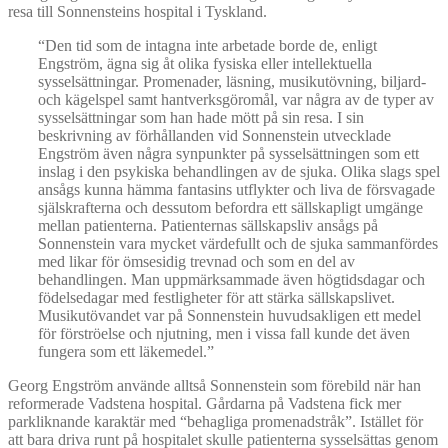
resa till Sonnensteins hospital i Tyskland.
“Den tid som de intagna inte arbetade borde de, enligt
Engström, ägna sig åt olika fysiska eller intellektuella
sysselsättningar. Promenader, läsning, musikutövning, biljard-
och kägelspel samt hantverksgöromål, var några av de typer av
sysselsättningar som han hade mött på sin resa. I sin
beskrivning av förhållanden vid Sonnenstein utvecklade
Engström även några synpunkter på sysselsättningen som ett
inslag i den psykiska behandlingen av de sjuka. Olika slags spel
ansågs kunna hämma fantasins utflykter och liva de försvagade
själskrafterna och dessutom befordra ett sällskapligt umgänge
mellan patienterna. Patienternas sällskapsliv ansågs på
Sonnenstein vara mycket värdefullt och de sjuka sammanfördes
med likar för ömsesidig trevnad och som en del av
behandlingen. Man uppmärksammade även högtidsdagar och
födelsedagar med festligheter för att stärka sällskapslivet.
Musikutövandet var på Sonnenstein huvudsakligen ett medel
för förströelse och njutning, men i vissa fall kunde det även
fungera som ett läkemedel.”
Georg Engström använde alltså Sonnenstein som förebild när han
reformerade Vadstena hospital. Gårdarna på Vadstena fick mer
parkliknande karaktär med “behagliga promenadstråk”. Istället för
att bara driva runt på hospitalet skulle patienterna sysselsättas genom