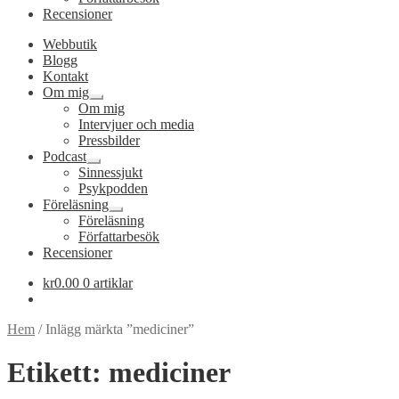
Recensioner
Webbutik
Blogg
Kontakt
Om mig
Expandera
Om mig
undermeny
Intervjuer och media
Pressbilder
Podcast
Expandera
Sinnessjukt
undermeny
Psykpodden
Föreläsning
Expandera
Föreläsning
undermeny
Författarbesök
Recensioner
kr
0.00
0 artiklar
Hem
/
Inlägg märkta ”mediciner”
Etikett:
mediciner