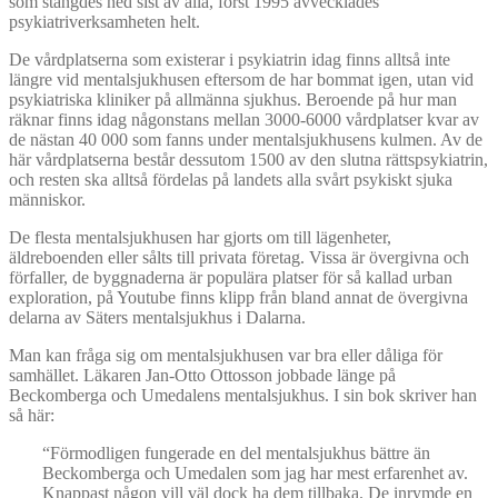
som stängdes ned sist av alla, först 1995 avvecklades
psykiatriverksamheten helt.
De vårdplatserna som existerar i psykiatrin idag finns alltså inte
längre vid mentalsjukhusen eftersom de har bommat igen, utan vid
psykiatriska kliniker på allmänna sjukhus. Beroende på hur man
räknar finns idag någonstans mellan 3000-6000 vårdplatser kvar av
de nästan 40 000 som fanns under mentalsjukhusens kulmen. Av de
här vårdplatserna består dessutom 1500 av den slutna rättspsykiatrin,
och resten ska alltså fördelas på landets alla svårt psykiskt sjuka
människor.
De flesta mentalsjukhusen har gjorts om till lägenheter,
äldreboenden eller sålts till privata företag. Vissa är övergivna och
förfaller, de byggnaderna är populära platser för så kallad urban
exploration, på Youtube finns klipp från bland annat de övergivna
delarna av Säters mentalsjukhus i Dalarna.
Man kan fråga sig om mentalsjukhusen var bra eller dåliga för
samhället. Läkaren Jan-Otto Ottosson jobbade länge på
Beckomberga och Umedalens mentalsjukhus. I sin bok skriver han
så här:
“Förmodligen fungerade en del mentalsjukhus bättre än
Beckomberga och Umedalen som jag har mest erfarenhet av.
Knappast någon vill väl dock ha dem tillbaka. De inrymde en