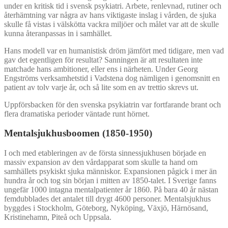
under en kritisk tid i svensk psykiatri. Arbete, renlevnad, rutiner och
återhämtning var några av hans viktigaste inslag i vården, de sjuka
skulle få vistas i välskötta vackra miljöer och målet var att de skulle
kunna återanpassas in i samhället.
Hans modell var en humanistisk dröm jämfört med tidigare, men vad
gav det egentligen för resultat? Sanningen är att resultaten inte
matchade hans ambitioner, eller ens i närheten. Under Georg
Engströms verksamhetstid i Vadstena dog nämligen i genomsnitt en
patient av tolv varje år, och så lite som en av trettio skrevs ut.
Uppförsbacken för den svenska psykiatrin var fortfarande brant och
flera dramatiska perioder väntade runt hörnet.
Mentalsjukhusboomen (1850-1950)
I och med etableringen av de första sinnessjukhusen började en
massiv expansion av den vårdapparat som skulle ta hand om
samhällets psykiskt sjuka människor. Expansionen pågick i mer än
hundra år och tog sin början i mitten av 1850-talet. I Sverige fanns
ungefär 1000 intagna mentalpatienter år 1860. På bara 40 år nästan
femdubblades det antalet till drygt 4600 personer. Mentalsjukhus
byggdes i Stockholm, Göteborg, Nyköping, Växjö, Härnösand,
Kristinehamn, Piteå och Uppsala.