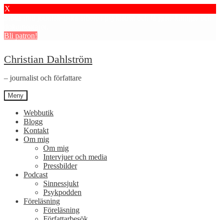
X
Stötta mitt journalistiska arbete i psykiatrin och få granskningar och
dokumentärer.
Bli patron!
Hoppa
Hoppa
Christian Dahlström
till
till
navigering
innehåll
– journalist och författare
Meny
Webbutik
Blogg
Kontakt
Om mig
Om mig
Intervjuer och media
Pressbilder
Podcast
Sinnessjukt
Psykpodden
Föreläsning
Föreläsning
Författarbesök