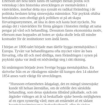
Eftersom det hela tiden fanns ett samspel mellan politik och
vetenskap i den historiska utvecklingen av mentalvården i
västvärlden, innebar detta nya synsätt en radikal förändring i de
politiska besluten kring sinnessjuka människor. När psykisk ohälsa
betraktades som obotligt gick politiken ut på att skapa
förvaringsutrymmen, att låsa in dem och kasta bort nyckeln. Nu
ansågs det i västvärlden för första gången i historien rimligt att satsa
pengar på vård och behandling. Dessutom fanns ekonomiska motiv,
eftersom man hoppades att boten av sjuka skulle leda till mindre
kostnader för de institutioner som ändå fanns.
I början av 1800-talet började man därför bygga mentalsjukhus i
Europa. Tyvärr var behandlingarna ofta mycket värre än bara
förvaring, ofta till och med dödliga, men förändringen i synen på
psykiskt sjuka var ändå ett nödvändigt steg i rätt riktning.
Så småningom började även Sverige bygga mentalsjukhus. En
skrivelse från en av riksdagens ständer till kungen den 14 oktober
1854 anses varit viktigt för utvecklingen.
“Hurusom erfarenheten ådagalagt, det en mängd sinnessjuke
kunde till helsan återställas, om de erhölle den särskilda
behandling, som deras sjukdoms tillstånd påkallade, och om
åtgärder vidtoges att åt så beskaffade sjuke bereda möjligheten
af en egen synnerlig vård; men att ernåendet af ett sådant
hospitalsinrättningarnas hufvudsyftemål, eller de sjukes