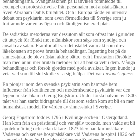
behandlingarna. Svängmaskinen på Danviken föranledde till
exempel en protestskrivelse från personalen mot anstaltsläkaren
Sven Abraham Dahls brutalitet. Och i Europa rådde en intensiv
debatt om psykiatrin, som även förmedlades till Sverige som ju
fortfarande var en avlägsen och tämligen isolerad plats.
De sadistiska metoderna var dessutom allt som oftast inte i grunden
ett uttryck för förakt mot människor som sågs som syndiga och
ansatta av satan. Framför allt var det istället vanmakt som drev
läkekonsten att prova brutala behandlingar. Ingenting bet på de
sinnessjuka, de blev nästan aldrig bättre, och i frustration försökte
man med ännu mer brutala metoder för att banka vett i dem. Många
behandlingar och försök gjordes med goda avsikter. Ingen kunde ju
veta vad som till slut skulle visa sig hjälpa. Det var
anyone’s guess
.
En pionjär inom den svenska psykiatrin som hämtade hem
influenser från kontinenten och moderniserade psykiatrin var den
legendariske läkaren Georg Engström. Under första halvan av 1800-
talet var han starkt bidragande till det som sedan kom att bli en mer
humanistisk modell för vården av sinnessjuka i Sverige.
Georg Engström föddes 1795 i Kvillinge socken i Östergötland.
Han kom från en prästfamilj och var själv troende, men valde att bli
apotekarlärling och sedan läkare. 1823 blev han kurhusläkare i
Vadstena och senare hospitalsläkare vid Vadstena hospital 1826 och
stannade i tjugo år. Han blev därigenom Sveriges förste