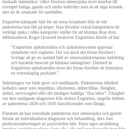
önskade människor, vilket förutom sinnessjuka även innebar till
exempel fattiga, gamla och andra individer som så att säga kostade
mer än de smakade för samhället.
Engström kämpade hårt för att rensa hospitalet från de här
patienterna han fått på köpet. Han försökte också kategorisera de
verkligt sjuka i olika kategorier istället för att klumpa ihop dem.
Idéhistorikern Roger Qvarsell beskriver Engströms försök så här:
“Engströms sjukdomslära och sjukdomssystem uppvisar
oklarheter och vagheter. Det var dock det första försöket i
Sverige att ge en samlad bild av sinnessjukdomarnas indelning
och karaktär baserad på kliniska iakttagelser. Därmed är
Engströms sjukdomslära även det första försöket att formulera
en vetenskaplig psykiatri.”
Indelningen var både grov och nedlåtande. Patienternas tillstånd
kallades saker som stupiditas, idiotismus, imbecillitas, fånighet,
slöhet, nervsvaghet eller det tämligen luddiga “fixa idéer”. Fånighet
var den vanligaste diagnosen från doktor Engström, ungefär hälften
av patienterna 1828 och 1830 klassificerades som fåniga.
Förutom att han renodlade patienterna mot sinnessjuka och gjorde
försök att individualisera diagnoser och behandling, drev han
professionaliseringen av psykvården hårt. Hans egen anställning
innebar i praktiken någon slags allt-i-allo-roll som han ville bort från.