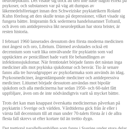
neuroleptikum. Det visade sig dock att den inte hade någon effekt på
psykoser, och substansen var på väg att dumpas av
läkemedelsföretaget innan den Schweiziske psykiatrikern Roland
Kuhn förelsog att den skulle testas på depressioner, vilket visade sig
fungera bättre. Imipramin fick sedermera handelsnamnet Tofranil,
och även om antidepressiva likt neuroleptikan har stora brister, är
resten historia.
I februari 1960 lanserades dessutom den första moderna medicinen
mot ångest och oro, Librium. Därmed avslutades också ett
decennium som varit lika omvälvande för psykiatrin som vad
upptäckten av penicillinet hade varit för behandlingen av
infektionssjukdomar. När femtiotalet började fanns det nästan inga
mediciner alls mot psykiska sjukdomar och besvär. Tio år senare
fanns alla tre huvudgrupper av psykofarmaka som används än idag.
Psykosmediciner, ångestdämpande mediciner och antidepressiva
mediciner. Litiumet började dessutom användas mot bipolär
sjukdom och alla medicinerna har sedan 1950- och 60-talet fått
uppföljare, även om de inte nödvändigtvis varit så mycket bättre.
Trots det kan man knappast överskatta medicinernas påverkan på
psykiatrin i Sverige och världen. Vårdtiderna gick från år eller i
värsta fall decennium till att man under 70-talets första år i de allra
flesta fall skrevs ut efter kortare tid än trettio dygn.
Det trettiotal parallellsamhällen som fanns i Sverige under stora delar