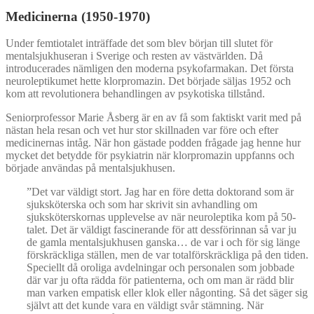
Medicinerna (1950-1970)
Under femtiotalet inträffade det som blev början till slutet för
mentalsjukhuseran i Sverige och resten av västvärlden. Då
introducerades nämligen den moderna psykofarmakan. Det första
neuroleptikumet hette klorpromazin. Det började säljas 1952 och
kom att revolutionera behandlingen av psykotiska tillstånd.
Seniorprofessor Marie Åsberg är en av få som faktiskt varit med på
nästan hela resan och vet hur stor skillnaden var före och efter
medicinernas intåg. När hon gästade podden frågade jag henne hur
mycket det betydde för psykiatrin när klorpromazin uppfanns och
började användas på mentalsjukhusen.
”Det var väldigt stort. Jag har en före detta doktorand som är
sjuksköterska och som har skrivit sin avhandling om
sjuksköterskornas upplevelse av när neuroleptika kom på 50-
talet. Det är väldigt fascinerande för att dessförinnan så var ju
de gamla mentalsjukhusen ganska… de var i och för sig länge
förskräckliga ställen, men de var totalförskräckliga på den tiden.
Speciellt då oroliga avdelningar och personalen som jobbade
där var ju ofta rädda för patienterna, och om man är rädd blir
man varken empatisk eller klok eller någonting. Så det säger sig
självt att det kunde vara en väldigt svår stämning. När