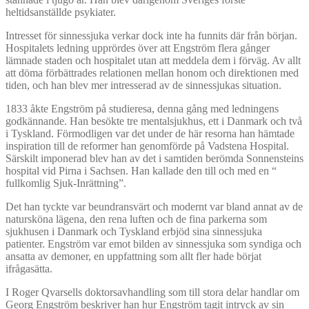
heltidsanställde psykiater.
Intresset för sinnessjuka verkar dock inte ha funnits där från början.
Hospitalets ledning upprördes över att Engström flera gånger
lämnade staden och hospitalet utan att meddela dem i förväg. Av allt
att döma förbättrades relationen mellan honom och direktionen med
tiden, och han blev mer intresserad av de sinnessjukas situation.
1833 åkte Engström på studieresa, denna gång med ledningens
godkännande. Han besökte tre mentalsjukhus, ett i Danmark och två
i Tyskland. Förmodligen var det under de här resorna han hämtade
inspiration till de reformer han genomförde på Vadstena Hospital.
Särskilt imponerad blev han av det i samtiden berömda Sonnensteins
hospital vid Pirna i Sachsen. Han kallade den till och med en “
fullkomlig Sjuk-Inrättning”.
Det han tyckte var beundransvärt och modernt var bland annat av de
natursköna lägena, den rena luften och de fina parkerna som
sjukhusen i Danmark och Tyskland erbjöd sina sinnessjuka
patienter. Engström var emot bilden av sinnessjuka som syndiga och
ansatta av demoner, en uppfattning som allt fler hade börjat
ifrågasätta.
I Roger Qvarsells doktorsavhandling som till stora delar handlar om
Georg Engström beskriver han hur Engström tagit intryck av sin