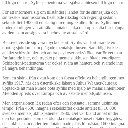
till lugn och ro. Syfilispatienterna var själva antitesen till lugn och ro.
För att informera sig om tillståndet i landet för de sinnesjuka och
sinnesslöa människorna, beslutade riksdag och regering sedan i
sekelskiftet 1900 att en statlig utredning skulle utföras. Syftet med
undersökningen var att räkna antalet sjuka och uppskatta hur många
av dem som ansågs vara i behov av anstaltsvård.
Behovet visade sig vara mycket stort. Syfilis var fortfarande en
obotlig sjukdom som plågade mentalsjukhusen. Samtidigt tycktes
antalet schizofrenier och andra psykoser också öka, varför vet man
fortfarande inte, och trycket på mentalsjukhusen ökade ytterligare.
Schizofreni-patienterna var också svåra att hantera och svarade inte
på några behandlingar.
Som en skänk från ovan kom den första effektiva behandlingen mot
syfilis 1917, när den österrikiske läkaren Julius Wagner-Jauregg
upptäckte att man kunde bota syfilis med hjälp av malariainjektioner.
Metoden spreds över Europa och avlastade mentalsjukhusen.
Men expansionen låg redan efter och fortsatte i samma ursinniga
tempo. Från 4600 intagna i sekelskiftet ökade antalet till 16 000
svenska mentalsjukhuspatienter 1930. Det var bland annat under
den här perioden som det ökända mentalsjukhuset i Säter byggdes,
ett sjukhus som under femtiotalet hade plats för nästan 1600 intagna.