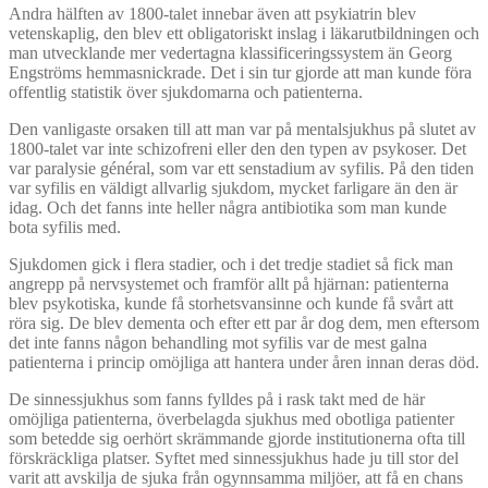
Andra hälften av 1800-talet innebar även att psykiatrin blev
vetenskaplig, den blev ett obligatoriskt inslag i läkarutbildningen och
man utvecklande mer vedertagna klassificeringssystem än Georg
Engströms hemmasnickrade. Det i sin tur gjorde att man kunde föra
offentlig statistik över sjukdomarna och patienterna.
Den vanligaste orsaken till att man var på mentalsjukhus på slutet av
1800-talet var inte schizofreni eller den den typen av psykoser. Det
var paralysie général, som var ett senstadium av syfilis. På den tiden
var syfilis en väldigt allvarlig sjukdom, mycket farligare än den är
idag. Och det fanns inte heller några antibiotika som man kunde
bota syfilis med.
Sjukdomen gick i flera stadier, och i det tredje stadiet så fick man
angrepp på nervsystemet och framför allt på hjärnan: patienterna
blev psykotiska, kunde få storhetsvansinne och kunde få svårt att
röra sig. De blev dementa och efter ett par år dog dem, men eftersom
det inte fanns någon behandling mot syfilis var de mest galna
patienterna i princip omöjliga att hantera under åren innan deras död.
De sinnessjukhus som fanns fylldes på i rask takt med de här
omöjliga patienterna, överbelagda sjukhus med obotliga patienter
som betedde sig oerhört skrämmande gjorde institutionerna ofta till
förskräckliga platser. Syftet med sinnessjukhus hade ju till stor del
varit att avskilja de sjuka från ogynnsamma miljöer, att få en chans