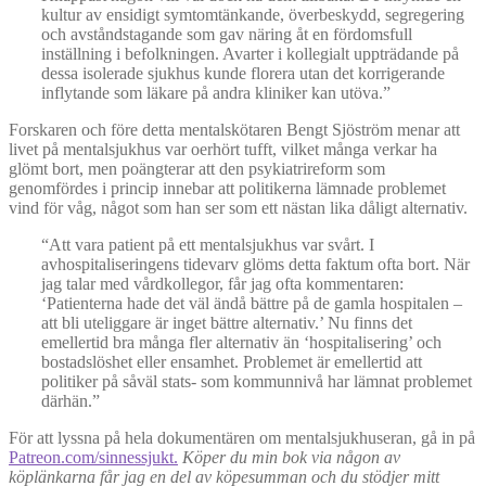
kultur av ensidigt symtomtänkande, överbeskydd, segregering
och avståndstagande som gav näring åt en fördomsfull
inställning i befolkningen. Avarter i kollegialt uppträdande på
dessa isolerade sjukhus kunde florera utan det korrigerande
inflytande som läkare på andra kliniker kan utöva.”
Forskaren och före detta mentalskötaren Bengt Sjöström menar att
livet på mentalsjukhus var oerhört tufft, vilket många verkar ha
glömt bort, men poängterar att den psykiatrireform som
genomfördes i princip innebar att politikerna lämnade problemet
vind för våg, något som han ser som ett nästan lika dåligt alternativ.
“Att vara patient på ett mentalsjukhus var svårt. I
avhospitaliseringens tidevarv glöms detta faktum ofta bort. När
jag talar med vårdkollegor, får jag ofta kommentaren:
‘Patienterna hade det väl ändå bättre på de gamla hospitalen –
att bli uteliggare är inget bättre alternativ.’ Nu finns det
emellertid bra många fler alternativ än ‘hospitalisering’ och
bostadslöshet eller ensamhet. Problemet är emellertid att
politiker på såväl stats- som kommunnivå har lämnat problemet
därhän.”
För att lyssna på hela dokumentären om mentalsjukhuseran, gå in på
Patreon.com/sinnessjukt.
Köper du min bok via någon av
köplänkarna får jag en del av köpesumman och du stödjer mitt