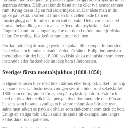
separata dårhus. Dårhuset kunde bestå av ett eller två gemensamma
rum. Kring dessa låg en rad isoleringsceller. Där låste man in de
sjuka på livstid. Dörren ut från den lilla cellen hade bara en
fönsterglugg och framför dörren satt en vakt. Detta var en relativt
human behandling, men man satte även ofta psykiskt sjuka i
fängelse bland brottslingar, tryckte ner dem i mörka underjordiska
hålor. De oroliga fick kedjor runt armar och ben.
Fortfarande idag är många psykiskt sjuka i till exempel Indonesien
fastkedjade och undanstuvade på det här sättet. Enligt indonesiska
myndigheter är det hela 18.800 psykiskt sjuka människor som lever
instängda eller fastkedjade än idag bara i Indonesien.
Sveriges första mentalsjukhus (1800-1850)
Helgeandshusen blev med tiden dårhus eller hospital, vilket i princip
var samma sak. I historieskrivningen ses ofta tiden runt sekelskiftet
1800 som en brytpunkt för synen på psykisk sjukdom. Från och
med nu blev det medicinska perspektivet dominerande och från att
ha setts som besatta, syndiga och sämre människor började man
sakta men säkert se psykisk ohälsa som sjukdomar som gick att bota.
Enligt en stadga från 1823 skulle de sjuka till exempel inte längre
kallas dårar utan patienter.