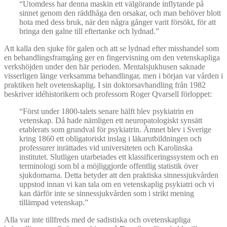
“Utomdess har denna maskin ett välgörande inflytande på
sinnet genom den räddhåga den orsakar, och man behöver blott
hota med dess bruk, när den några gånger varit försökt, för att
bringa den galne till eftertanke och lydnad.”
Att kalla den sjuke för galen och att se lydnad efter misshandel som
en behandlingsframgång ger en fingervisning om den vetenskapliga
verkshöjden under den här perioden. Mentalsjukhusen saknade
visserligen länge verksamma behandlingar, men i början var vården i
praktiken helt ovetenskaplig. I sin doktorsavhandling från 1982
beskriver idéhistorikern och professorn Roger Qvarsell förloppet:
“Först under 1800-talets senare hälft blev psykiatrin en
vetenskap. Då hade nämligen ett neuropatologiskt synsätt
etablerats som grundval för psykiatrin. Ämnet blev i Sverige
kring 1860 ett obligatoriskt inslag i läkarutbildningen och
professurer inrättades vid universiteten och Karolinska
institutet. Slutligen utarbetades ett klassificeringssystem och en
terminologi som bl a möjliggjorde offentlig statistik över
sjukdomarna. Detta betyder att den praktiska sinnessjukvården
uppstod innan vi kan tala om en vetenskaplig psykiatri och vi
kan därför inte se sinnessjukvården som i strikt mening
tillämpad vetenskap.”
Alla var inte tillfreds med de sadistiska och ovetenskapliga