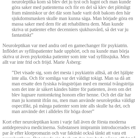
neuroleptika kom så blev det ju tyst och lugnt och man kunde
göra saker med patienterna och för en del så klev det plötsligt
fram människor ur det där som hade varit dolt bakom den här
sjukdomsmasken skulle man kunna säga. Man började göra en
massa saker med dem för att rehabilitera dem. Man kunde
skriva ut patienter efter decenniers sjukhusvård, så det var ju
fantastiskt”
Neuroleptikan var med andra ord en gamechanger för psykiatrin.
Inflödet av syfilispatienter hade upphört, och nu kunde man börja
skriva ut även psykotiska patienter som inte vad syfilissjuka. Men
allt var inte frid och fröjd. Marie Åsberg:
”Det visade sig, som det mesta i psykiatrin alltså, att det hjälpte
inte alla. Och för somliga var det väldigt tokigt. Man sa då att
man ersatte den fysiska tvångströjan med en mental tvångströja
som det inte är säkert kändes bättre för patienten, även om det
blev lugnare runtomkring honom eller henne. Och det där har
man ju kommit ifrån nu, men man använde neuroleptika väldigt
ospecifikt, på många patienter som inte alls skulle ha det, och
man använde det i alldeles för höga doser”
Kort efter neuroleptikan kom i varje fall även de första moderna
antidepressiva medicinerna. Substansen imipramin introducerades ett
par år efter klorpromazin och var faktiskt också tänkt att vara ett