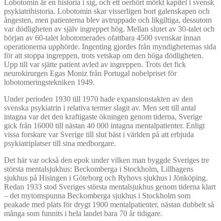
Lobotomin är en historia i sig, och ett oerhört mörkt kapitel i svensk
psykiatrihistoria. Lobotomin skar visserligen bort galenskapen och
ångesten, men patienterna blev avtruppade och likgiltiga, dessutom
var dödligheten av själv ingreppet hög. Mellan slutet av 30-talet och
början av 60-talet lobotomerades ofattbara 4500 svenskar innan
operationerna upphörde. Ingenting gjordes från myndigheternas sida
för att stoppa ingreppen, trots vetskap om den höga dödligheten.
Upp till var sjätte patient avled av ingreppen. Trots det fick
neurokirurgen Egas Moniz från Portugal nobelpriset för
lobotomeringstekniken 1949.
Under perioden 1930 till 1970 hade expansionstakten av den
svenska psykiatrin i relativa termer slagit av. Men sett till antal
intagna var det den kraftigaste ökningen genom tiderna, Sverige
gick från 16000 till nästan 40 000 intagna mentalpatienter. Enligt
vissa forskare var Sverige till slut bäst i världen på att erbjuda
psykiatriplatser till sina medborgare.
Det här var också den epok under vilken man byggde Sveriges tre
största mentalsjukhus: Beckomberga i Stockholm, Lillhagens
sjukhus på Hisingen i Göteborg och Ryhovs sjukhus i Jönköping.
Redan 1933 stod Sveriges största mentalsjukhus genom tiderna klart
‒ det mytomspunna Beckomberga sjukhus i Stockholm som
peakade med plats för drygt 1900 mentalpatienter, nästan dubbelt så
många som funnits i hela landet bara 70 år tidigare.