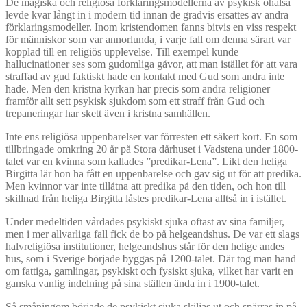
De magiska och religiösa förklaringsmodellerna av psykisk ohälsa
levde kvar långt in i modern tid innan de gradvis ersattes av andra
förklaringsmodeller. Inom kristendomen fanns bitvis en viss respekt
för människor som var annorlunda, i varje fall om denna särart var
kopplad till en religiös upplevelse. Till exempel kunde
hallucinationer ses som gudomliga gåvor, att man istället för att vara
straffad av gud faktiskt hade en kontakt med Gud som andra inte
hade. Men den kristna kyrkan har precis som andra religioner
framför allt sett psykisk sjukdom som ett straff från Gud och
trepaneringar har skett även i kristna samhällen.
Inte ens religiösa uppenbarelser var förresten ett säkert kort. En som
tillbringade omkring 20 år på Stora dårhuset i Vadstena under 1800-
talet var en kvinna som kallades ”predikar-Lena”. Likt den heliga
Birgitta lär hon ha fått en uppenbarelse och gav sig ut för att predika.
Men kvinnor var inte tillåtna att predika på den tiden, och hon till
skillnad från heliga Birgitta låstes predikar-Lena alltså in i istället.
Under medeltiden vårdades psykiskt sjuka oftast av sina familjer,
men i mer allvarliga fall fick de bo på helgeandshus. De var ett slags
halvreligiösa institutioner, helgeandshus står för den helige andes
hus, som i Sverige började byggas på 1200-talet. Där tog man hand
om fattiga, gamlingar, psykiskt och fysiskt sjuka, vilket har varit en
ganska vanlig indelning på sina ställen ända in i 1900-talet.
Så småningom började de psykiskt sjuka skiljas ut och spärras in på