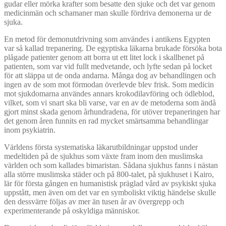
gudar eller mörka krafter som besatte den sjuke och det var genom
medicinmän och schamaner man skulle fördriva demonerna ur de
sjuka.
En metod för demonutdrivning som användes i antikens Egypten
var så kallad trepanering. De egyptiska läkarna brukade försöka bota
plågade patienter genom att borra ut ett litet lock i skallbenet på
patienten, som var vid fullt medvetande, och lyfte sedan på locket
för att släppa ut de onda andarna. Många dog av behandlingen och
ingen av de som mot förmodan överlevde blev frisk. Som medicin
mot sjukdomarna användes annars krokodilavföring och ödleblod,
vilket, som vi snart ska bli varse, var en av de metoderna som ändå
gjort minst skada genom århundradena, för utöver trepaneringen har
det genom åren funnits en rad mycket smärtsamma behandlingar
inom psykiatrin.
Världens första systematiska läkarutbildningar uppstod under
medeltiden på de sjukhus som växte fram inom den muslimska
världen och som kallades bimaristan. Sådana sjukhus fanns i nästan
alla större muslimska städer och på 800-talet, på sjukhuset i Kairo,
lär för första gången en humanistisk präglad vård av psykiskt sjuka
uppstått, men även om det var en symboliskt viktig händelse skulle
den dessvärre följas av mer än tusen år av övergrepp och
experimenterande på oskyldiga människor.