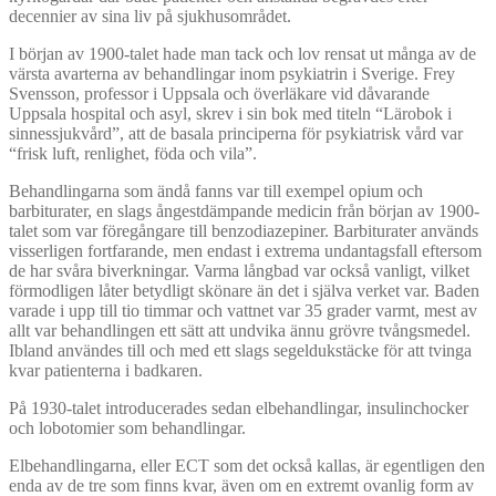
decennier av sina liv på sjukhusområdet.
I början av 1900-talet hade man tack och lov rensat ut många av de
värsta avarterna av behandlingar inom psykiatrin i Sverige. Frey
Svensson, professor i Uppsala och överläkare vid dåvarande
Uppsala hospital och asyl, skrev i sin bok med titeln “Lärobok i
sinnessjukvård”, att de basala principerna för psykiatrisk vård var
“frisk luft, renlighet, föda och vila”.
Behandlingarna som ändå fanns var till exempel opium och
barbiturater, en slags ångestdämpande medicin från början av 1900-
talet som var föregångare till benzodiazepiner. Barbiturater används
visserligen fortfarande, men endast i extrema undantagsfall eftersom
de har svåra biverkningar. Varma långbad var också vanligt, vilket
förmodligen låter betydligt skönare än det i själva verket var. Baden
varade i upp till tio timmar och vattnet var 35 grader varmt, mest av
allt var behandlingen ett sätt att undvika ännu grövre tvångsmedel.
Ibland användes till och med ett slags segeldukstäcke för att tvinga
kvar patienterna i badkaren.
På 1930-talet introducerades sedan elbehandlingar, insulinchocker
och lobotomier som behandlingar.
Elbehandlingarna, eller ECT som det också kallas, är egentligen den
enda av de tre som finns kvar, även om en extremt ovanlig form av