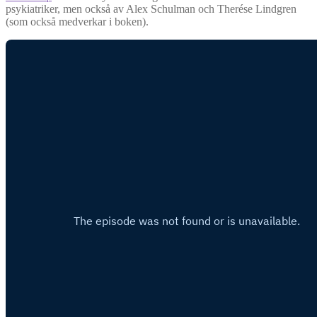
psykiatriker, men också av Alex Schulman och Therése Lindgren
(som också medverkar i boken).