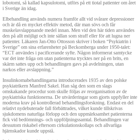
lobotomi, så kallad kapsulotomi, utförs på ett tiotal patienter om året
i Sverige än idag.
Elbehandling används numera framför allt vid svårare depressioner
och är då en mycket effektiv metod, där man sövs och får
muskelavslappnande medel innan. Men vid den här tiden användes
den på allt möjligt och inte sällan som straff eller för att lugna ner
patienter. Läkaren Jan-Otto Ottosson skriver i boken “Psykiatrin i
Sverige” om sina erfarenheter på Beckomberga under 1950-talet:
“ECT användes i pacificerande syfte. Någon informerat samtycke
var det inte fråga om utan patienterna trycktes ner på en brits, en
skärm sattes upp och behandlingen gavs på avdelningen, utan
narkos eller avslappning.”
Insulinkomabehandlingarna introducerades 1935 av den polske
psykiatrikern Manfred Sakel. Han såg den som en slags
omskakande procedur som skulle följas av reorganisation av de
psykiatriska funktionerna. De utvärderingar som gjorts uppfyller inte
moderna krav på kontrollerad behandlingsforskning. Endast en del
relativt nydebuterade fall förbättrades, vilket kunde tillskrivas
sjukdomens naturliga förlopp och den uppmärksamhet patienterna
fick vid bedömnings- och uppföljningssamtal. Behandlingen var
dessutom riskabel eftersom cirkulationskollaps och allvarliga
hjärnskador kunde uppstå.