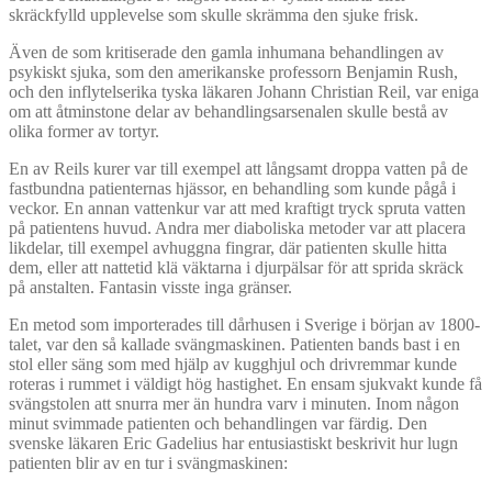
skräckfylld upplevelse som skulle skrämma den sjuke frisk.
Även de som kritiserade den gamla inhumana behandlingen av
psykiskt sjuka, som den amerikanske professorn Benjamin Rush,
och den inflytelserika tyska läkaren Johann Christian Reil, var eniga
om att åtminstone delar av behandlingsarsenalen skulle bestå av
olika former av tortyr.
En av Reils kurer var till exempel att långsamt droppa vatten på de
fastbundna patienternas hjässor, en behandling som kunde pågå i
veckor. En annan vattenkur var att med kraftigt tryck spruta vatten
på patientens huvud. Andra mer diaboliska metoder var att placera
likdelar, till exempel avhuggna fingrar, där patienten skulle hitta
dem, eller att nattetid klä väktarna i djurpälsar för att sprida skräck
på anstalten. Fantasin visste inga gränser.
En metod som importerades till dårhusen i Sverige i början av 1800-
talet, var den så kallade svängmaskinen. Patienten bands bast i en
stol eller säng som med hjälp av kugghjul och drivremmar kunde
roteras i rummet i väldigt hög hastighet. En ensam sjukvakt kunde få
svängstolen att snurra mer än hundra varv i minuten. Inom någon
minut svimmade patienten och behandlingen var färdig. Den
svenske läkaren Eric Gadelius har entusiastiskt beskrivit hur lugn
patienten blir av en tur i svängmaskinen: