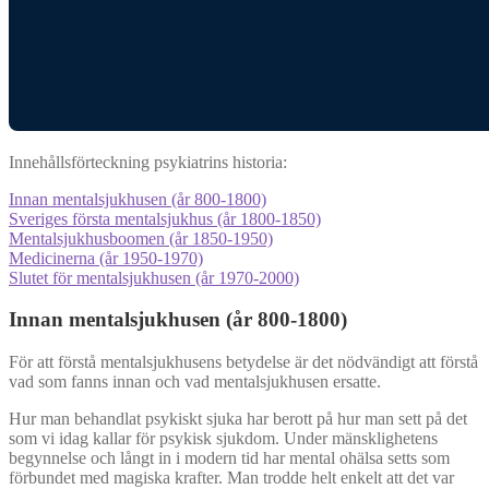
Innehållsförteckning psykiatrins historia:
Innan mentalsjukhusen (år 800-1800)
Sveriges första mentalsjukhus (år 1800-1850)
Mentalsjukhusboomen (år 1850-1950)
Medicinerna (år 1950-1970)
Slutet för mentalsjukhusen (år 1970-2000)
Innan mentalsjukhusen (år 800-1800)
För att förstå mentalsjukhusens betydelse är det nödvändigt att förstå
vad som fanns innan och vad mentalsjukhusen ersatte.
Hur man behandlat psykiskt sjuka har berott på hur man sett på det
som vi idag kallar för psykisk sjukdom. Under mänsklighetens
begynnelse och långt in i modern tid har mental ohälsa setts som
förbundet med magiska krafter. Man trodde helt enkelt att det var