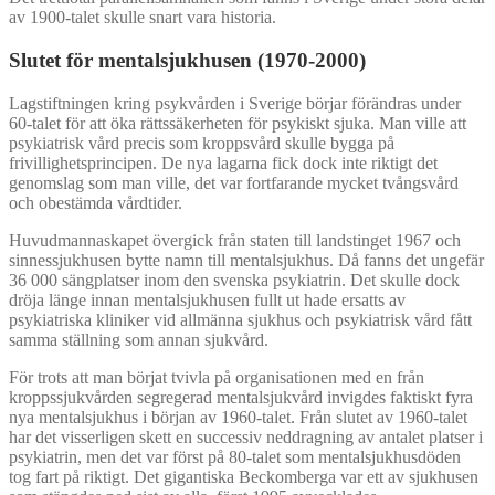
av 1900-talet skulle snart vara historia.
Slutet för mentalsjukhusen (1970-2000)
Lagstiftningen kring psykvården i Sverige börjar förändras under
60-talet för att öka rättssäkerheten för psykiskt sjuka. Man ville att
psykiatrisk vård precis som kroppsvård skulle bygga på
frivillighetsprincipen. De nya lagarna fick dock inte riktigt det
genomslag som man ville, det var fortfarande mycket tvångsvård
och obestämda vårdtider.
Huvudmannaskapet övergick från staten till landstinget 1967 och
sinnessjukhusen bytte namn till mentalsjukhus. Då fanns det ungefär
36 000 sängplatser inom den svenska psykiatrin. Det skulle dock
dröja länge innan mentalsjukhusen fullt ut hade ersatts av
psykiatriska kliniker vid allmänna sjukhus och psykiatrisk vård fått
samma ställning som annan sjukvård.
För trots att man börjat tvivla på organisationen med en från
kroppssjukvården segregerad mentalsjukvård invigdes faktiskt fyra
nya mentalsjukhus i början av 1960-talet. Från slutet av 1960-talet
har det visserligen skett en successiv neddragning av antalet platser i
psykiatrin, men det var först på 80-talet som mentalsjukhusdöden
tog fart på riktigt. Det gigantiska Beckomberga var ett av sjukhusen