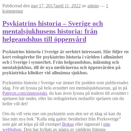
Publicerad den
maj 17, 2017
april 11, 2022
av
admin
—
1
kommentar
Psykiatrins historia – Sverige och
mentalsjukhusens historia: från
helgeandshus till öppenvård
Psykiatrins historia i Sverige är oerhört intressant. Här följer en
kort redogörelse för psykiatrins historia i världen i allmänhet
och i Sverige i synnerhet. Från helgeandshus, inlåsning och
mentalsjukhus, till de nya medicinerna och öppenvården på
psykiatriska kliniker vid allmänna sjukhus.
Psykiatrins historia i Sverige var ämnet för podden som publicerades
idag. För att lyssna på hela avsnittet om mentalsjukhuseran, gå in på
Patreon.com/sinnessjukt
, du kan även lyssna på trailern till avsnittet i
spelaren här under, eller läs redogörelsen nedanför spelaren om du
hellre vill det!
Om du vill veta mer om psykiatrin som den ser ut idag så kan du
läsa min nya bok ”Kalla mig galen: berättelser från Psyksverige”
som går att köpa på till exempel
Bokus
eller signerad i
min
webbshop
. Den har hyllats av några av världens främsta