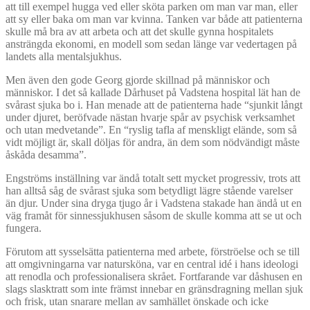
att till exempel hugga ved eller sköta parken om man var man, eller
att sy eller baka om man var kvinna. Tanken var både att patienterna
skulle må bra av att arbeta och att det skulle gynna hospitalets
ansträngda ekonomi, en modell som sedan länge var vedertagen på
landets alla mentalsjukhus.
Men även den gode Georg gjorde skillnad på människor och
människor. I det så kallade Dårhuset på Vadstena hospital lät han de
svårast sjuka bo i. Han menade att de patienterna hade “sjunkit långt
under djuret, beröfvade nästan hvarje spår av psychisk verksamhet
och utan medvetande”. En “ryslig tafla af menskligt elände, som så
vidt möjligt är, skall döljas för andra, än dem som nödvändigt måste
åskåda desamma”.
Engströms inställning var ändå totalt sett mycket progressiv, trots att
han alltså såg de svårast sjuka som betydligt lägre stående varelser
än djur. Under sina dryga tjugo år i Vadstena stakade han ändå ut en
väg framåt för sinnessjukhusen såsom de skulle komma att se ut och
fungera.
Förutom att sysselsätta patienterna med arbete, förströelse och se till
att omgivningarna var natursköna, var en central idé i hans ideologi
att renodla och professionalisera skrået. Fortfarande var dåshusen en
slags slasktratt som inte främst innebar en gränsdragning mellan sjuk
och frisk, utan snarare mellan av samhället önskade och icke