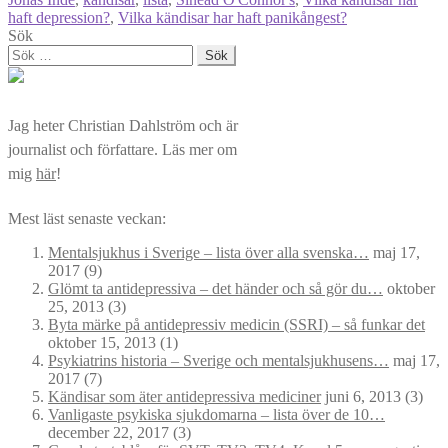
haft depression?
,
Vilka kändisar har haft panikångest?
Sök
Sök
efter:
Jag heter Christian Dahlström och är
journalist och författare. Läs mer om
mig
här
!
Mest läst senaste veckan:
Mentalsjukhus i Sverige – lista över alla svenska…
maj 17,
2017
(9)
Glömt ta antidepressiva – det händer och så gör du…
oktober
25, 2013
(3)
Byta märke på antidepressiv medicin (SSRI) – så funkar det
oktober 15, 2013
(1)
Psykiatrins historia – Sverige och mentalsjukhusens…
maj 17,
2017
(7)
Kändisar som äter antidepressiva mediciner
juni 6, 2013
(3)
Vanligaste psykiska sjukdomarna – lista över de 10…
december 22, 2017
(3)