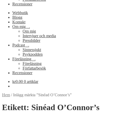
Recensioner
Webbutik
Blogg
Kontakt
Om mig
Expandera
Om mig
undermeny
Intervjuer och media
Pressbilder
Podcast
Expandera
Sinnessjukt
undermeny
Psykpodden
Föreläsning
Expandera
Föreläsning
undermeny
Författarbesök
Recensioner
kr
0.00
0 artiklar
Hem
/
Inlägg märkta ”Sinéad O’Connor’s”
Etikett:
Sinéad O’Connor’s