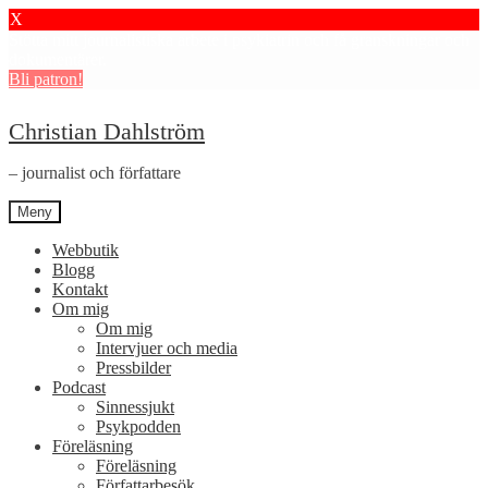
X
Stötta mitt journalistiska arbete i psykiatrin och få granskningar och
dokumentärer.
Bli patron!
Hoppa
Hoppa
Christian Dahlström
till
till
navigering
innehåll
– journalist och författare
Meny
Webbutik
Blogg
Kontakt
Om mig
Om mig
Intervjuer och media
Pressbilder
Podcast
Sinnessjukt
Psykpodden
Föreläsning
Föreläsning
Författarbesök