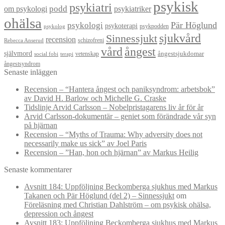
psykisk
psykiatri
om psykologi
podd
psykiatriker
ohälsa
Pär Höglund
psykologi
psykoterapi
psykpodden
psykolog
sjukvård
Sinnessjukt
recension
schizofreni
Rebecca Anserud
vård
ångest
självmord
ångestsjukdomar
vetenskap
social fobi
terapi
ångestsyndrom
Senaste inläggen
Recension – “Hantera ångest och paniksyndrom: arbetsbok”
av David H. Barlow och Michelle G. Craske
Tidslinje Arvid Carlsson – Nobelpristagarens liv år för år
Arvid Carlsson-dokumentär – geniet som förändrade vår syn
på hjärnan
Recension – “Myths of Trauma: Why adversity does not
necessarily make us sick” av Joel Paris
Recension – ”Han, hon och hjärnan” av Markus Heilig
Senaste kommentarer
Avsnitt 184: Uppföljning Beckomberga sjukhus med Markus
Takanen och Pär Höglund (del 2) – Sinnessjukt
om
Föreläsning med Christian Dahlström – om psykisk ohälsa,
depression och ångest
Avsnitt 183: Uppföljning Beckomberga sjukhus med Markus