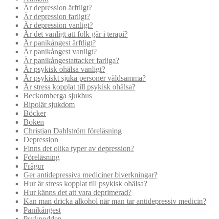
Är depression ärftligt?
Är depression farligt?
Är depression vanligt?
Är det vanligt att folk går i terapi?
Är panikångest ärftligt?
Är panikångest vanligt?
Är panikångestattacker farliga?
Är psykisk ohälsa vanligt?
Är psykiskt sjuka personer våldsamma?
Är stress kopplat till psykisk ohälsa?
Beckomberga sjukhus
Bipolär sjukdom
Böcker
Boken
Christian Dahlström föreläsning
Depression
Finns det olika typer av depression?
Föreläsning
Frågor
Ger antidepressiva mediciner biverkningar?
Hur är stress kopplat till psykisk ohälsa?
Hur känns det att vara deprimerad?
Kan man dricka alkohol när man tar antidepressiv medicin?
Panikångest
Psykpodden