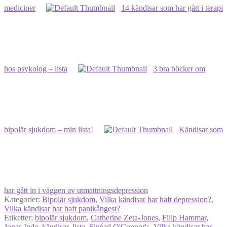
mediciner
14 kändisar som har gått i terapi
hos psykolog – lista
3 bra böcker om
bipolär sjukdom – min lista!
Kändisar som
har gått in i väggen av utmattningsdepression
Kategorier:
Bipolär sjukdom
,
Vilka kändisar har haft depression?
,
Vilka kändisar har haft panikångest?
Etiketter:
bipolär sjukdom
,
Catherine Zeta-Jones
,
Filip Hammar
,
Jonas Inde
,
kändisar
,
lista
,
Sinéad O'Connor's
,
Vilka kändisar har