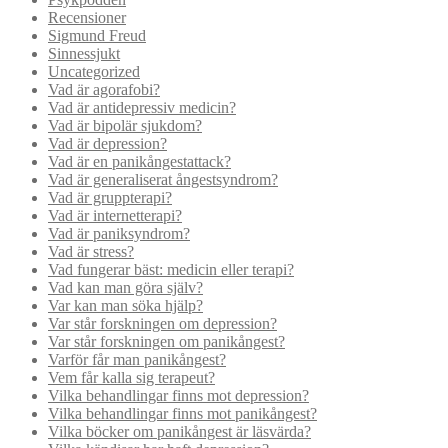
Recensioner
Sigmund Freud
Sinnessjukt
Uncategorized
Vad är agorafobi?
Vad är antidepressiv medicin?
Vad är bipolär sjukdom?
Vad är depression?
Vad är en panikångestattack?
Vad är generaliserat ångestsyndrom?
Vad är gruppterapi?
Vad är internetterapi?
Vad är paniksyndrom?
Vad är stress?
Vad fungerar bäst: medicin eller terapi?
Vad kan man göra själv?
Var kan man söka hjälp?
Var står forskningen om depression?
Var står forskningen om panikångest?
Varför får man panikångest?
Vem får kalla sig terapeut?
Vilka behandlingar finns mot depression?
Vilka behandlingar finns mot panikångest?
Vilka böcker om panikångest är läsvärda?