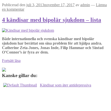
Publicerad den
juli 3, 2013
november 17, 2017
av
admin
—
Lämna
en kommentar
4 kändisar med bipolär sjukdom – lista
Både internationella och svenska kändisar med bipolär
sjukdom har berättat om sina problem för att hjälpa andra.
Catherine Zeta-Jones, Jonas Inde, Filip Hammar och Sinéad
O’Connor’s är fyra av dem.
4
Fortsätt läsa
kändisar
med
bipolär
Kanske gillar du:
sjukdom
–
Kändisar som äter antidepressiva
lista