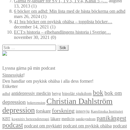
Gamla tv-tablåer för SVT, TV3, TV4, Kanal 5 –…
augusti
13, 2013
(1)
6 böcker om adhd: Min lista med de bästa böckerna om adhd
mars 26, 2024
(1)
41 bra böcker om psykisk ohälsa – topplista böcker…
december 14, 2021
(1)
ECT:s historia – elbehandlingens historia i Sverige…
november 30, 2021
(0)
Sök
efter:
Lyssna gärna på min podcast
Sinnessjukt
!
Den handlar om psykisk ohälsa i alla dess former!
Etiketter
bok
bok om
antidepressiv medicin
betyg
bipolär sjukdom
adhd
Christian Dahlström
depression
bokrecension
depression
forskning
forskare
intervju
Karolinska Institutet
panikångest
KBT
läkare
medicin
kognitiv beteendeterapi
paniksyndrom
podcast
podcast om psykiatri
podcast om psykisk ohälsa
podcast