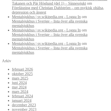
Takanen och Pär Höglund (del 1) – Sinnessjukt
om
Föreläsning med Christian Dahlström – om psykisk ohälsa,
depression och ångest
Mentalsjukhus | sv.wikipedia.org - Logga In
om
Mentalsjukhus i Sverige – lista över alla svenska
mentalsjukhus
Mentalsjukhus | sv.wikipedia.org - Logga In
om
Mentalsjukhus i Sverige – lista över alla svenska
mentalsjukhus
Mentalsjukhus | sv.wikipedia.org - Logga In
om
Mentalsjukhus i Sverige – lista över alla svenska
mentalsjukhus
Arkiv
februari 2026
oktober 2025
mars 2025
juni 2024
maj 2024
mars 2024
februari 2024
januari 2024
december 2023
november 2023