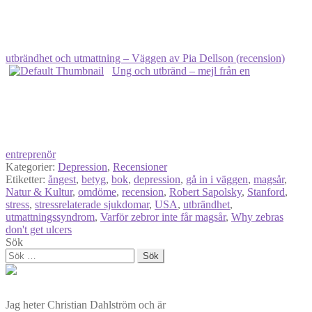
utbrändhet och utmattning – Väggen av Pia Dellson (recension)
Ung och utbränd – mejl från en
entreprenör
Kategorier:
Depression
,
Recensioner
Etiketter:
ångest
,
betyg
,
bok
,
depression
,
gå in i väggen
,
magsår
,
Natur & Kultur
,
omdöme
,
recension
,
Robert Sapolsky
,
Stanford
,
stress
,
stressrelaterade sjukdomar
,
USA
,
utbrändhet
,
utmattningssyndrom
,
Varför zebror inte får magsår
,
Why zebras
don't get ulcers
Sök
Sök
efter:
Jag heter Christian Dahlström och är