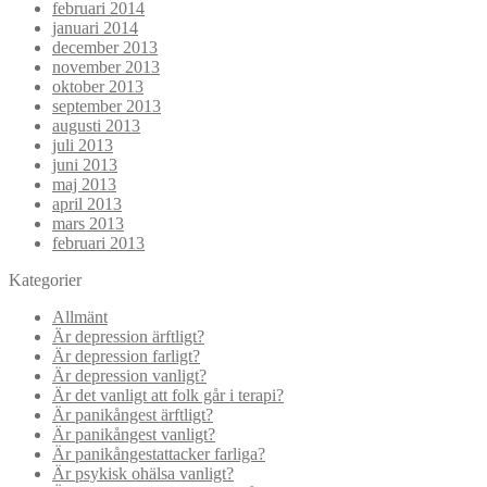
februari 2014
januari 2014
december 2013
november 2013
oktober 2013
september 2013
augusti 2013
juli 2013
juni 2013
maj 2013
april 2013
mars 2013
februari 2013
Kategorier
Allmänt
Är depression ärftligt?
Är depression farligt?
Är depression vanligt?
Är det vanligt att folk går i terapi?
Är panikångest ärftligt?
Är panikångest vanligt?
Är panikångestattacker farliga?
Är psykisk ohälsa vanligt?