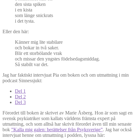
den sista spiken
i en kista
som länge snickrats
i det tysta.
Eller den här:
Känner mig lite stabilare
och bokar in två saker.
Blir ett storbölande vrak
och missar den yngstes födelsedagsmiddag.
Så stabilt var det.
Jag har faktiskt intervjuat Pia om boken och om utmattning i min
podcast Sinnessjukt:
Del 1
Del 2
Del 3
Förordet till boken är skrivet av Marie Åsberg. Hon är som sagt en
svensk psykiatriker som kallats världens främsta expert på
utmattning, och som alltså har skrivit förordet även till min senaste
bok
”Kalla mig galen: berättelser från Psyksverige”
. Jag har också
intervjuat henne om utmattning i podden, lyssna här: