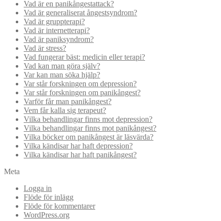
Vad är en panikångestattack?
Vad är generaliserat ångestsyndrom?
Vad är gruppterapi?
Vad är internetterapi?
Vad är paniksyndrom?
Vad är stress?
Vad fungerar bäst: medicin eller terapi?
Vad kan man göra själv?
Var kan man söka hjälp?
Var står forskningen om depression?
Var står forskningen om panikångest?
Varför får man panikångest?
Vem får kalla sig terapeut?
Vilka behandlingar finns mot depression?
Vilka behandlingar finns mot panikångest?
Vilka böcker om panikångest är läsvärda?
Vilka kändisar har haft depression?
Vilka kändisar har haft panikångest?
Meta
Logga in
Flöde för inlägg
Flöde för kommentarer
WordPress.org