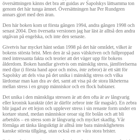
översättningen känns det bra att guidas av Sapolskys lättsamma ton
genom det här tunga ämnet. Översättningen har Per Rundgren
annars gjort med den äran.
Den här boken kom ut första gången 1994, andra gången 1998 och
senast 2004. Den översatta versionen jag har läst är alltså den andra
utgåvan på engelska, och inte den senaste.
Givetvis har mycket hänt sedan 1998 på det här området, vilket är
bokens största brist. Men den är så pass välskriven och fullproppad
med intressanta fakta och teorier att det väger upp för bokens
ålderdom. Boken handlar givetvis om mänsklig stress, jämförelserna
med djur (i första hand apor och möss,
inte
zebror) är ett sätt för
Sapolsky att dels visa på det unika i mänsklig stress och vilka
lärdomar man kan dra av det, samt att visa på de stora likheterna
mellan stress i en grupp människor och en flock babianer.
Det unika i den mänskliga stressen är att den ofta är av långvarig
eller kronisk karaktär (det är därför zebror inte får magsår). En zebra
blir jagad av ett lejon och upplever stress i sin renaste form under en
kortare stund, medan människor oroar sig för bolån och att bli
arbetslös – en stress som är långvarig och mycket skadlig. Vår
förmåga att tänka långsiktigt är alltså inte bara mänsklighetens
kanske största tillgång, utan också en av våra stora brister.