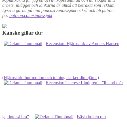
köplänkarna får jag en del av köpesumman och du stödjer mitt
arbete, inlägget och länkarna är alltså att betrakta som reklam.
Lyssna gärna på min podcast Sinnessjukt också och bli patron
på:
patreon.com/sinnessjukt
Kanske gillar du:
Recension: Hjärnstark av Anders Hansen
(Hjärnstark: hur motion och träning stärker din hjärna)
Recension Therese Lindgren – ”Ibland mår
jag inte så bra”
Bästa boken om