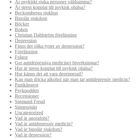
Är psykiskt sjuka personer våldsamma?
Är stress kopplat till psykisk ohälsa?
Beckomberga sjukhus
Bipolär sjukdom
Böcker
Boken
Christian Dahlström föreläsning
Depression
Finns det olika typer av depression?
Föreläsning
Frågor
Ger antidepressiva mediciner biverkningar?
Hur är stress kopplat till psykisk ohälsa?
Hur känns det att vara deprimerad?
Kan man dricka alkohol när man tar antidepressiv medicin?
Panikångest
Psykpodden
Recensioner
Sigmund Freud
Sinnessjukt
Uncategorized
Vad är agorafobi?
Vad är antidepressiv medicin?
Vad är bipolär sjukdom?
Vad är depression?