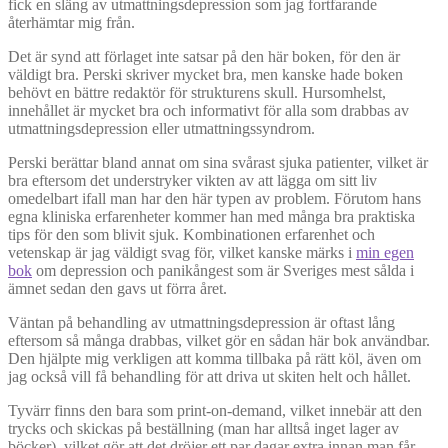
fick en släng av utmattningsdepression som jag fortfarande
återhämtar mig från.
Det är synd att förlaget inte satsar på den här boken, för den är
väldigt bra. Perski skriver mycket bra, men kanske hade boken
behövt en bättre redaktör för strukturens skull. Hursomhelst,
innehållet är mycket bra och informativt för alla som drabbas av
utmattningsdepression eller utmattningssyndrom.
Perski berättar bland annat om sina svårast sjuka patienter, vilket är
bra eftersom det understryker vikten av att lägga om sitt liv
omedelbart ifall man har den här typen av problem. Förutom hans
egna kliniska erfarenheter kommer han med många bra praktiska
tips för den som blivit sjuk. Kombinationen erfarenhet och
vetenskap är jag väldigt svag för, vilket kanske märks i
min egen
bok
om depression och panikångest som är Sveriges mest sålda i
ämnet sedan den gavs ut förra året.
Väntan på behandling av utmattningsdepression är oftast lång
eftersom så många drabbas, vilket gör en sådan här bok användbar.
Den hjälpte mig verkligen att komma tillbaka på rätt köl, även om
jag också vill få behandling för att driva ut skiten helt och hållet.
Tyvärr finns den bara som print-on-demand, vilket innebär att den
trycks och skickas på beställning (man har alltså inget lager av
böcker), vilket gör att det dröjer ett par dagar extra innan man får