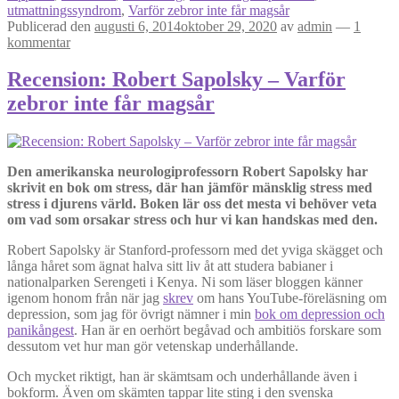
utmattningssyndrom
,
Varför zebror inte får magsår
Publicerad den
augusti 6, 2014
oktober 29, 2020
av
admin
—
1
kommentar
Recension: Robert Sapolsky – Varför
zebror inte får magsår
Den amerikanska neurologiprofessorn Robert Sapolsky har
skrivit en bok om stress, där han jämför mänsklig stress med
stress i djurens värld. Boken lär oss det mesta vi behöver veta
om vad som orsakar stress och hur vi kan handskas med den.
Robert Sapolsky är Stanford-professorn med det yviga skägget och
långa håret som ägnat halva sitt liv åt att studera babianer i
nationalparken Serengeti i Kenya. Ni som läser bloggen känner
igenom honom från när jag
skrev
om hans YouTube-föreläsning om
depression, som jag för övrigt nämner i min
bok om depression och
panikångest
. Han är en oerhört begåvad och ambitiös forskare som
dessutom vet hur man gör vetenskap underhållande.
Och mycket riktigt, han är skämtsam och underhållande även i
bokform. Även om skämten tappar lite sting i den svenska