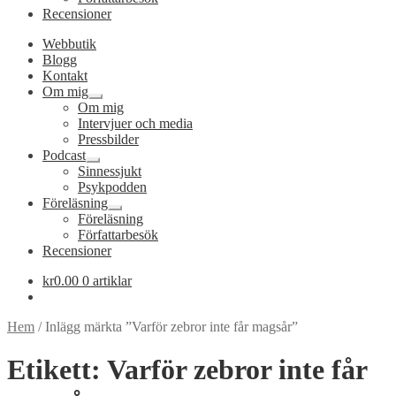
Recensioner
Webbutik
Blogg
Kontakt
Om mig
Expandera
Om mig
undermeny
Intervjuer och media
Pressbilder
Podcast
Expandera
Sinnessjukt
undermeny
Psykpodden
Föreläsning
Expandera
Föreläsning
undermeny
Författarbesök
Recensioner
kr
0.00
0 artiklar
Hem
/
Inlägg märkta ”Varför zebror inte får magsår”
Etikett:
Varför zebror inte får