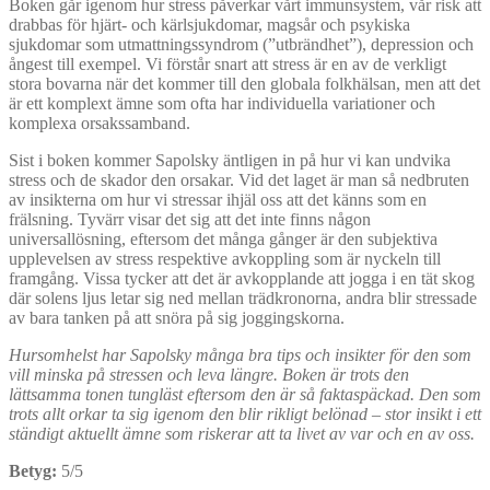
Boken går igenom hur stress påverkar vårt immunsystem, vår risk att
drabbas för hjärt- och kärlsjukdomar, magsår och psykiska
sjukdomar som utmattningssyndrom (”utbrändhet”), depression och
ångest till exempel. Vi förstår snart att stress är en av de verkligt
stora bovarna när det kommer till den globala folkhälsan, men att det
är ett komplext ämne som ofta har individuella variationer och
komplexa orsakssamband.
Sist i boken kommer Sapolsky äntligen in på hur vi kan undvika
stress och de skador den orsakar. Vid det laget är man så nedbruten
av insikterna om hur vi stressar ihjäl oss att det känns som en
frälsning. Tyvärr visar det sig att det inte finns någon
universallösning, eftersom det många gånger är den subjektiva
upplevelsen av stress respektive avkoppling som är nyckeln till
framgång. Vissa tycker att det är avkopplande att jogga i en tät skog
där solens ljus letar sig ned mellan trädkronorna, andra blir stressade
av bara tanken på att snöra på sig joggingskorna.
Hursomhelst har Sapolsky många bra tips och insikter för den som
vill minska på stressen och leva längre. Boken är trots den
lättsamma tonen tungläst eftersom den är så faktaspäckad. Den som
trots allt orkar ta sig igenom den blir rikligt belönad – stor insikt i ett
ständigt aktuellt ämne som riskerar att ta livet av var och en av oss.
Betyg:
5/5