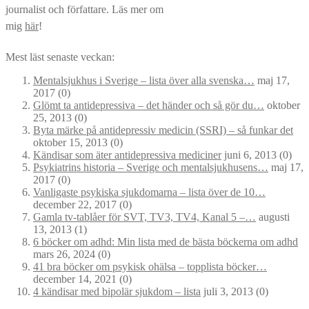
journalist och författare. Läs mer om
mig
här
!
Mest läst senaste veckan:
Mentalsjukhus i Sverige – lista över alla svenska…
maj 17,
2017
(0)
Glömt ta antidepressiva – det händer och så gör du…
oktober
25, 2013
(0)
Byta märke på antidepressiv medicin (SSRI) – så funkar det
oktober 15, 2013
(0)
Kändisar som äter antidepressiva mediciner
juni 6, 2013
(0)
Psykiatrins historia – Sverige och mentalsjukhusens…
maj 17,
2017
(0)
Vanligaste psykiska sjukdomarna – lista över de 10…
december 22, 2017
(0)
Gamla tv-tablåer för SVT, TV3, TV4, Kanal 5 –…
augusti
13, 2013
(1)
6 böcker om adhd: Min lista med de bästa böckerna om adhd
mars 26, 2024
(0)
41 bra böcker om psykisk ohälsa – topplista böcker…
december 14, 2021
(0)
4 kändisar med bipolär sjukdom – lista
juli 3, 2013
(0)