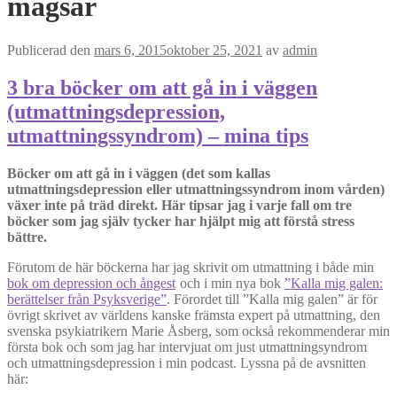
magsår
Publicerad den
mars 6, 2015
oktober 25, 2021
av
admin
3 bra böcker om att gå in i väggen
(utmattningsdepression,
utmattningssyndrom) – mina tips
Böcker om att gå in i väggen (det som kallas
utmattningsdepression eller utmattningssyndrom inom vården)
växer inte på träd direkt. Här tipsar jag i varje fall om tre
böcker som jag själv tycker har hjälpt mig att förstå stress
bättre.
Förutom de här böckerna har jag skrivit om utmattning i både min
bok om depression och ångest
och i min nya bok
”Kalla mig galen:
berättelser från Psyksverige”
. Förordet till ”Kalla mig galen” är för
övrigt skrivet av världens kanske främsta expert på utmattning, den
svenska psykiatrikern Marie Åsberg, som också rekommenderar min
första bok och som jag har intervjuat om just utmattningsyndrom
och utmattningsdepression i min podcast. Lyssna på de avsnitten
här: