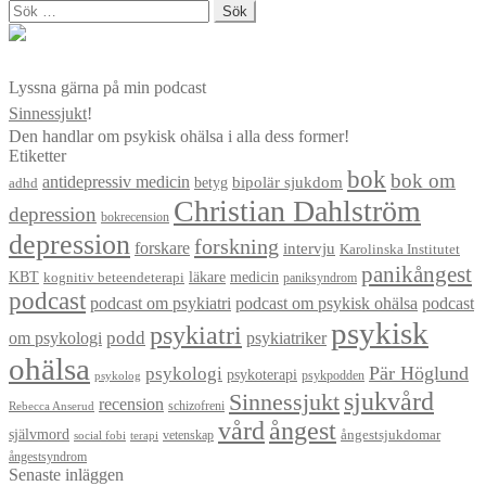
Sök
efter:
Lyssna gärna på min podcast
Sinnessjukt
!
Den handlar om psykisk ohälsa i alla dess former!
Etiketter
bok
bok om
antidepressiv medicin
betyg
bipolär sjukdom
adhd
Christian Dahlström
depression
bokrecension
depression
forskning
forskare
intervju
Karolinska Institutet
panikångest
KBT
läkare
medicin
kognitiv beteendeterapi
paniksyndrom
podcast
podcast om psykiatri
podcast om psykisk ohälsa
podcast
psykisk
psykiatri
om psykologi
podd
psykiatriker
ohälsa
Pär Höglund
psykologi
psykoterapi
psykpodden
psykolog
sjukvård
Sinnessjukt
recension
schizofreni
Rebecca Anserud
vård
ångest
självmord
ångestsjukdomar
vetenskap
social fobi
terapi
ångestsyndrom
Senaste inläggen