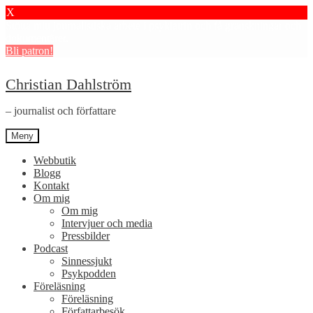
X
Stötta mitt journalistiska arbete i psykiatrin och få granskningar och
dokumentärer.
Bli patron!
Hoppa
Hoppa
Christian Dahlström
till
till
navigering
innehåll
– journalist och författare
Meny
Webbutik
Blogg
Kontakt
Om mig
Om mig
Intervjuer och media
Pressbilder
Podcast
Sinnessjukt
Psykpodden
Föreläsning
Föreläsning
Författarbesök