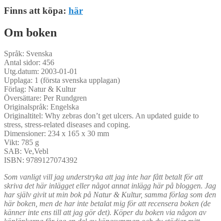
Finns att köpa:
här
Om boken
Språk: Svenska
Antal sidor: 456
Utg.datum: 2003-01-01
Upplaga: 1 (första svenska upplagan)
Förlag: Natur & Kultur
Översättare: Per Rundgren
Originalspråk: Engelska
Originaltitel: Why zebras don’t get ulcers. An updated guide to
stress, stress-related diseases and coping.
Dimensioner: 234 x 165 x 30 mm
Vikt: 785 g
SAB: Ve,Vebl
ISBN: 9789127074392
Som vanligt vill jag understryka att jag inte har fått betalt för att
skriva det här inlägget eller något annat inlägg här på bloggen. Jag
har själv givit ut min bok på Natur & Kultur, samma förlag som den
här boken, men de har inte betalat mig för att recensera boken (de
känner inte ens till att jag gör det). Köper du boken via någon av