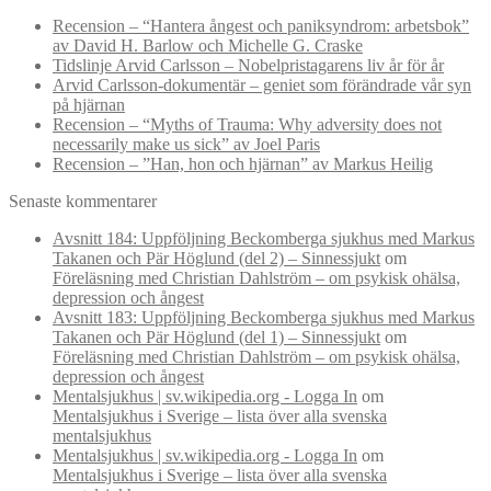
Recension – “Hantera ångest och paniksyndrom: arbetsbok”
av David H. Barlow och Michelle G. Craske
Tidslinje Arvid Carlsson – Nobelpristagarens liv år för år
Arvid Carlsson-dokumentär – geniet som förändrade vår syn
på hjärnan
Recension – “Myths of Trauma: Why adversity does not
necessarily make us sick” av Joel Paris
Recension – ”Han, hon och hjärnan” av Markus Heilig
Senaste kommentarer
Avsnitt 184: Uppföljning Beckomberga sjukhus med Markus
Takanen och Pär Höglund (del 2) – Sinnessjukt
om
Föreläsning med Christian Dahlström – om psykisk ohälsa,
depression och ångest
Avsnitt 183: Uppföljning Beckomberga sjukhus med Markus
Takanen och Pär Höglund (del 1) – Sinnessjukt
om
Föreläsning med Christian Dahlström – om psykisk ohälsa,
depression och ångest
Mentalsjukhus | sv.wikipedia.org - Logga In
om
Mentalsjukhus i Sverige – lista över alla svenska
mentalsjukhus
Mentalsjukhus | sv.wikipedia.org - Logga In
om
Mentalsjukhus i Sverige – lista över alla svenska