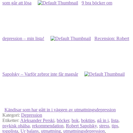
som går att lösa
9 bra böcker om
depression – min lista!
Recension: Robert
Sapolsky – Varför zebror inte får magsår
Kändisar som har gått in i väggen av utmattningsdepression
Kategori:
Depression
Etiketter:
Aleksander Perski
,
böcker
,
bok
,
boktips
,
gå in i
,
lista
,
psykisk ohälsa
,
rekommendation
,
Robert Sapolsky
,
stress
,
tips
,
topplista
,
Ur balans
,
utmattning
,
utmattningsdepression
,