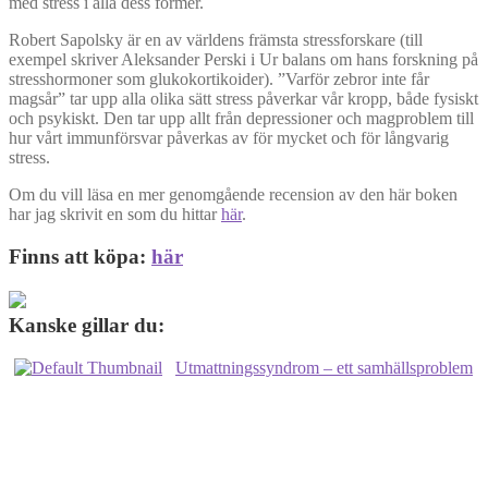
med stress i alla dess former.
Robert Sapolsky är en av världens främsta stressforskare (till
exempel skriver Aleksander Perski i Ur balans om hans forskning på
stresshormoner som glukokortikoider). ”Varför zebror inte får
magsår” tar upp alla olika sätt stress påverkar vår kropp, både fysiskt
och psykiskt. Den tar upp allt från depressioner och magproblem till
hur vårt immunförsvar påverkas av för mycket och för långvarig
stress.
Om du vill läsa en mer genomgående recension av den här boken
har jag skrivit en som du hittar
här
.
Finns att köpa:
här
Kanske gillar du:
Utmattningssyndrom – ett samhällsproblem