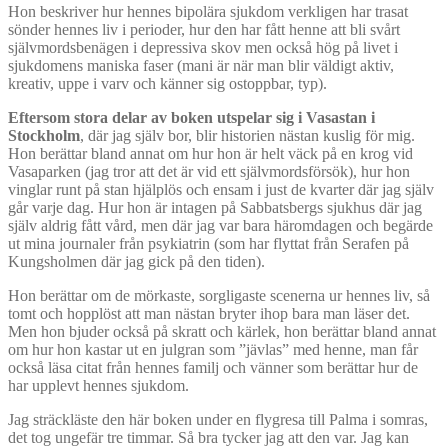
Hon beskriver hur hennes bipolära sjukdom verkligen har trasat
sönder hennes liv i perioder, hur den har fått henne att bli svårt
självmordsbenägen i depressiva skov men också hög på livet i
sjukdomens maniska faser (mani är när man blir väldigt aktiv,
kreativ, uppe i varv och känner sig ostoppbar, typ).
Eftersom stora delar av boken utspelar sig i Vasastan i
Stockholm
, där jag själv bor, blir historien nästan kuslig för mig.
Hon berättar bland annat om hur hon är helt väck på en krog vid
Vasaparken (jag tror att det är vid ett självmordsförsök), hur hon
vinglar runt på stan hjälplös och ensam i just de kvarter där jag själv
går varje dag. Hur hon är intagen på Sabbatsbergs sjukhus där jag
själv aldrig fått vård, men där jag var bara häromdagen och begärde
ut mina journaler från psykiatrin (som har flyttat från Serafen på
Kungsholmen där jag gick på den tiden).
Hon berättar om de mörkaste, sorgligaste scenerna ur hennes liv, så
tomt och hopplöst att man nästan bryter ihop bara man läser det.
Men hon bjuder också på skratt och kärlek, hon berättar bland annat
om hur hon kastar ut en julgran som ”jävlas” med henne, man får
också läsa citat från hennes familj och vänner som berättar hur de
har upplevt hennes sjukdom.
Jag sträckläste den här boken under en flygresa till Palma i somras,
det tog ungefär tre timmar. Så bra tycker jag att den var. Jag kan