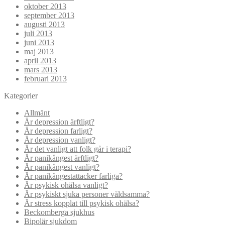
oktober 2013
september 2013
augusti 2013
juli 2013
juni 2013
maj 2013
april 2013
mars 2013
februari 2013
Kategorier
Allmänt
Är depression ärftligt?
Är depression farligt?
Är depression vanligt?
Är det vanligt att folk går i terapi?
Är panikångest ärftligt?
Är panikångest vanligt?
Är panikångestattacker farliga?
Är psykisk ohälsa vanligt?
Är psykiskt sjuka personer våldsamma?
Är stress kopplat till psykisk ohälsa?
Beckomberga sjukhus
Bipolär sjukdom