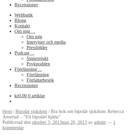
Recensioner
Webbutik
Blogg
Kontakt
Om mig
Expandera
Om mig
undermeny
Intervjuer och media
Pressbilder
Podcast
Expandera
Sinnessjukt
undermeny
Psykpodden
Föreläsning
Expandera
Föreläsning
undermeny
Författarbesök
Recensioner
kr
0.00
0 artiklar
Hem
/
Bipolär sjukdom
/
Bra bok om bipolär sjukdom: Rebecca
Anserud – ”Ett bipolärt hjärta”
Publicerad den
oktober 3, 2013
maj 20, 2015
av
admin
—
1
kommentar