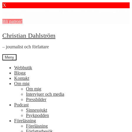
X
Stötta mitt journalistiska arbete i psykiatrin och få granskningar och
dokumentärer.
Bli patron!
Hoppa
Hoppa
Christian Dahlström
till
till
navigering
innehåll
– journalist och författare
Meny
Webbutik
Blogg
Kontakt
Om mig
Om mig
Intervjuer och media
Pressbilder
Podcast
Sinnessjukt
Psykpodden
Föreläsning
Föreläsning
Författarbesök