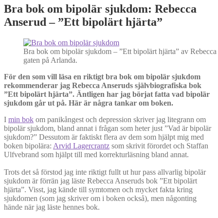
Bra bok om bipolär sjukdom: Rebecca
Anserud – ”Ett bipolärt hjärta”
Bra bok om bipolär sjukdom – ”Ett bipolärt hjärta” av Rebecca 
gaten på Arlanda.
För den som vill läsa en riktigt bra bok om bipolär sjukdom
rekommenderar jag Rebecca Anseruds självbiografiska bok
”Ett bipolärt hjärta”. Äntligen har jag börjat fatta vad bipolär
sjukdom går ut på. Här är några tankar om boken.
I
min bok
om panikångest och depression skriver jag litegrann om
bipolär sjukdom, bland annat i frågan som heter just ”Vad är bipolär
sjukdom?” Dessutom är faktiskt flera av dem som hjälpt mig med
boken bipolära:
Arvid Lagercrantz
som skrivit förordet och Staffan
Ulfvebrand som hjälpt till med korrekturläsning bland annat.
Trots det så förstod jag inte riktigt fullt ut hur pass allvarlig bipolär
sjukdom är förrän jag läste Rebecca Anseruds bok ”Ett bipolärt
hjärta”. Visst, jag kände till symtomen och mycket fakta kring
sjukdomen (som jag skriver om i boken också), men någonting
hände när jag läste hennes bok.