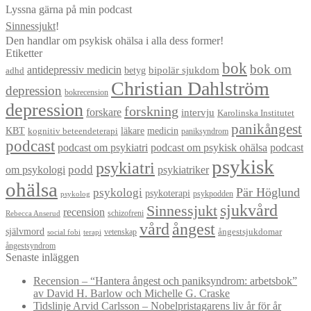
Lyssna gärna på min podcast
Sinnessjukt
!
Den handlar om psykisk ohälsa i alla dess former!
Etiketter
bok
bok om
antidepressiv medicin
betyg
bipolär sjukdom
adhd
Christian Dahlström
depression
bokrecension
depression
forskning
forskare
intervju
Karolinska Institutet
panikångest
KBT
läkare
medicin
kognitiv beteendeterapi
paniksyndrom
podcast
podcast om psykiatri
podcast om psykisk ohälsa
podcast
psykisk
psykiatri
om psykologi
podd
psykiatriker
ohälsa
Pär Höglund
psykologi
psykoterapi
psykpodden
psykolog
sjukvård
Sinnessjukt
recension
schizofreni
Rebecca Anserud
vård
ångest
självmord
ångestsjukdomar
vetenskap
social fobi
terapi
ångestsyndrom
Senaste inläggen
Recension – “Hantera ångest och paniksyndrom: arbetsbok”
av David H. Barlow och Michelle G. Craske
Tidslinje Arvid Carlsson – Nobelpristagarens liv år för år