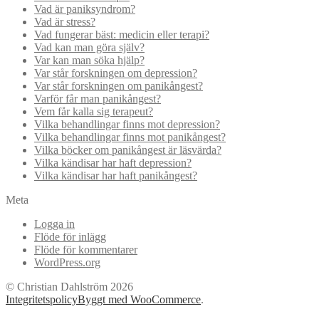
Vad är paniksyndrom?
Vad är stress?
Vad fungerar bäst: medicin eller terapi?
Vad kan man göra själv?
Var kan man söka hjälp?
Var står forskningen om depression?
Var står forskningen om panikångest?
Varför får man panikångest?
Vem får kalla sig terapeut?
Vilka behandlingar finns mot depression?
Vilka behandlingar finns mot panikångest?
Vilka böcker om panikångest är läsvärda?
Vilka kändisar har haft depression?
Vilka kändisar har haft panikångest?
Meta
Logga in
Flöde för inlägg
Flöde för kommentarer
WordPress.org
© Christian Dahlström 2026
Integritetspolicy
Byggt med WooCommerce
.