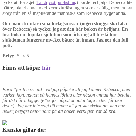
tycka att förlaget (
Lindqvist publishing
) borde ha hjälpt Rebecca lite
bättre, bland annat med korrekturläsningen som är dålig, men en bra
story från en så inspirerande människa som Rebecca flyger ändå.
Om man struntar i små förlagsmissar (ingen skugga ska falla
över Rebecca) så tycker jag att den här boken är briljant. En
bra bok om bipolär sjukdom som fick mig att förstå hur
sjukdomen fungerar mycket bättre än innan. Jag ger den full
pott.
Betyg:
5 av 5
Finns att köpa:
här
Bara ”for the record” vill jag påpeka att jag känner Rebecca, men
varken hon, någon på hennes förlag eller någon annan har betalat
för det här inlägget (eller för något annat inlägg heller för den
delen). Jag har inte sagt till henne att jag ska skriva om den här
heller, betyget beror bara på att boken verkligen var så bra.
Kanske gillar du: