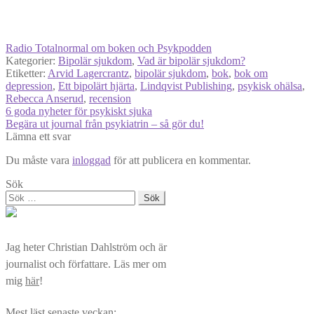
Radio Totalnormal om boken och Psykpodden
Kategorier:
Bipolär sjukdom
,
Vad är bipolär sjukdom?
Etiketter:
Arvid Lagercrantz
,
bipolär sjukdom
,
bok
,
bok om
depression
,
Ett bipolärt hjärta
,
Lindqvist Publishing
,
psykisk ohälsa
,
Rebecca Anserud
,
recension
Inläggsnavigering
Föregående
6 goda nyheter för psykiskt sjuka
inlägg:
Nästa
Begära ut journal från psykiatrin – så gör du!
inlägg:
Lämna ett svar
Du måste vara
inloggad
för att publicera en kommentar.
Sök
Sök
efter:
Jag heter Christian Dahlström och är
journalist och författare. Läs mer om
mig
här
!
Mest läst senaste veckan: