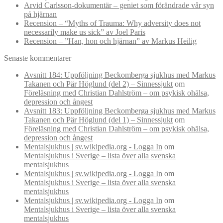
Arvid Carlsson-dokumentär – geniet som förändrade vår syn
på hjärnan
Recension – “Myths of Trauma: Why adversity does not
necessarily make us sick” av Joel Paris
Recension – ”Han, hon och hjärnan” av Markus Heilig
Senaste kommentarer
Avsnitt 184: Uppföljning Beckomberga sjukhus med Markus
Takanen och Pär Höglund (del 2) – Sinnessjukt
om
Föreläsning med Christian Dahlström – om psykisk ohälsa,
depression och ångest
Avsnitt 183: Uppföljning Beckomberga sjukhus med Markus
Takanen och Pär Höglund (del 1) – Sinnessjukt
om
Föreläsning med Christian Dahlström – om psykisk ohälsa,
depression och ångest
Mentalsjukhus | sv.wikipedia.org - Logga In
om
Mentalsjukhus i Sverige – lista över alla svenska
mentalsjukhus
Mentalsjukhus | sv.wikipedia.org - Logga In
om
Mentalsjukhus i Sverige – lista över alla svenska
mentalsjukhus
Mentalsjukhus | sv.wikipedia.org - Logga In
om
Mentalsjukhus i Sverige – lista över alla svenska
mentalsjukhus