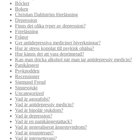
Böcker
Boken
Christian Dahlström föreläsning
Depression
Finns det olika typer av depression?
Föreläsning
Frågor
Ger antidepressiva mediciner biverkningar?
Hur är stress kopplat till psykisk ohälsa?
Hur känns det att vara deprimerad?
Kan man dricka alkohol när man tar antidepressiv medicin?
Panikångest
Psykpodden
Recensioner
Sigmund Freud
Sinnessjukt
Uncategorized
Vad är agorafobi?
Vad är antidepressiv medicin?
Vad är bipolär sjukdom?
Vad är depression?
Vad är en panikångestattack?
Vad är generaliserat ångestsyndrom?
Vad är gruppterapi?
Vad är internetterapi?