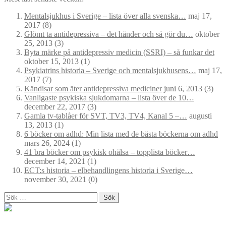
Mentalsjukhus i Sverige – lista över alla svenska…
maj 17,
2017
(8)
Glömt ta antidepressiva – det händer och så gör du…
oktober
25, 2013
(3)
Byta märke på antidepressiv medicin (SSRI) – så funkar det
oktober 15, 2013
(1)
Psykiatrins historia – Sverige och mentalsjukhusens…
maj 17,
2017
(7)
Kändisar som äter antidepressiva mediciner
juni 6, 2013
(3)
Vanligaste psykiska sjukdomarna – lista över de 10…
december 22, 2017
(3)
Gamla tv-tablåer för SVT, TV3, TV4, Kanal 5 –…
augusti
13, 2013
(1)
6 böcker om adhd: Min lista med de bästa böckerna om adhd
mars 26, 2024
(1)
41 bra böcker om psykisk ohälsa – topplista böcker…
december 14, 2021
(1)
ECT:s historia – elbehandlingens historia i Sverige…
november 30, 2021
(0)
Sök
efter: