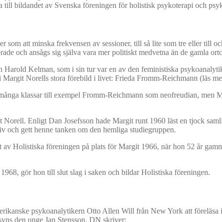
 till bildandet av Svenska föreningen för holistisk psykoterapi och psyko
 som att minska frekvensen av sessioner, till så lite som tre eller till
erade och ansågs sig själva vara mer politiskt medvetna än de gamla ort
en Harold Kelman, som i sin tur var en av den feministiska psykoanalyt
i Margit Norells stora förebild i livet: Frieda Fromm-Reichmann (läs m
ig, många klassar till exempel Fromm-Reichmann som neofreudian, men 
t Norell. Enligt Dan Josefsson hade Margit runt 1960 läst en tjock s
liv och gett henne tanken om den hemliga studiegruppen.
det av Holistiska föreningen på plats för Margit 1966, när hon 52 år g
 1968, gör hon till slut slag i saken och bildar Holistiska föreningen.
merikanske psykoanalytikern Otto Allen Will från New York att föreläsa
t syns den unge Jan Stensson. DN skriver: