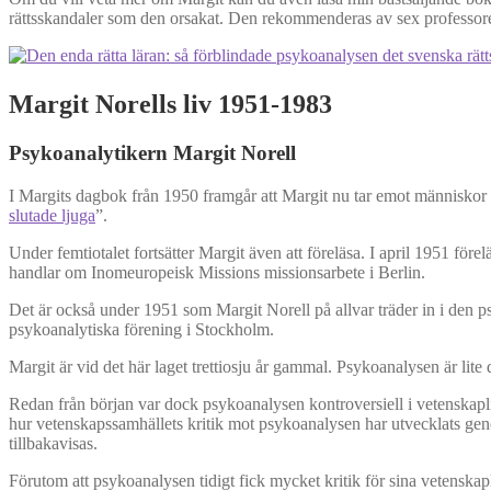
rättsskandaler som den orsakat. Den rekommenderas av sex professorer o
Margit Norells liv 1951-1983
Psykoanalytikern Margit Norell
I Margits dagbok från 1950 framgår att Margit nu tar emot människor f
slutade ljuga
”.
Under femtiotalet fortsätter Margit även att föreläsa. I april 1951 f
handlar om Inomeuropeisk Missions missionsarbete i Berlin.
Det är också under 1951 som Margit Norell på allvar träder in i den p
psykoanalytiska förening i Stockholm.
Margit är vid det här laget trettiosju år gammal. Psykoanalysen är lite
Redan från början var dock psykoanalysen kontroversiell i vetenskaplig
hur vetenskapssamhällets kritik mot psykoanalysen har utvecklats geno
tillbakavisas.
Förutom att psykoanalysen tidigt fick mycket kritik för sina vetenskapl