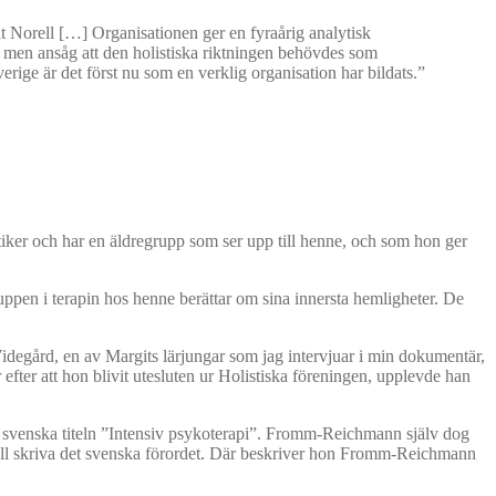
git Norell […] Organisationen ger en fyraårig analytisk
i, men ansåg att den holistiska riktningen behövdes som
ige är det först nu som en verklig organisation har bildats.”
ytiker och har en äldregrupp som ser upp till henne, och som hon ger
uppen i terapin hos henne berättar om sina innersta hemligheter. De
 Videgård, en av Margits lärjungar som jag intervjuar i min dokumentär,
fter att hon blivit utesluten ur Holistiska föreningen, upplevde han
n svenska titeln ”Intensiv psykoterapi”. Fromm-Reichmann själv dog
rell skriva det svenska förordet. Där beskriver hon Fromm-Reichmann