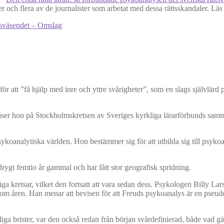
ch flera av de journalister som arbetat med dessa rättsskandaler. Läs m
ör att ”få hjälp med inre och yttre svårigheter”, som en slags självlärd
öreläser hon på Stockholmskretsen av Sveriges kyrkliga lärarförbunds s
sykoanalytiska världen. Hon bestämmer sig för att utbilda sig till psyk
 drygt femtio år gammal och har fått stor geografisk spridning.
a kretsar, vilket den fortsatt att vara sedan dess. Psykologen Billy La
m åren. Han menar att bevisen för att Freuds psykoanalys är en pseudove
iga brister, var den också redan från början svårdefinierad, både vad gä