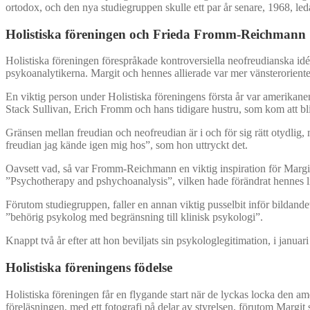
ortodox, och den nya studiegruppen skulle ett par år senare, 1968, leda
Holistiska föreningen och Frieda Fromm-Reichmann
Holistiska föreningen förespråkade kontroversiella neofreudianska idéer
psykoanalytikerna. Margit och hennes allierade var mer vänsterorient
En viktig person under Holistiska föreningens första år var amerikan
Stack Sullivan, Erich Fromm och hans tidigare hustru, som kom att bl
Gränsen mellan freudian och neofreudian är i och för sig rätt otydl
freudian jag kände igen mig hos”, som hon uttryckt det.
Oavsett vad, så var Fromm-Reichmann en viktig inspiration för Margi
”Psychotherapy and pshychoanalysis”, vilken hade förändrat hennes 
Förutom studiegruppen, faller en annan viktig pusselbit inför bildan
”behörig psykolog med begränsning till klinisk psykologi”.
Knappt två år efter att hon beviljats sin psykologlegitimation, i januari
Holistiska föreningens födelse
Holistiska föreningen får en flygande start när de lyckas locka den a
föreläsningen, med ett fotografi på delar av styrelsen, förutom Margi