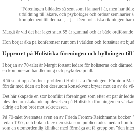
”Föreningen bildades så sent som i januari i år, men har tidig
utbildning till läkare, och psykologer och ordnar seminarier 
komplement till denna. […] – Den holistiska riktningen har r
Margit är vid det här laget snart 55 år gammal och är både ordförande i
Hon börjar åka på konferenser runt om i världen och fortsätter att bju
Upproret på Holistiska föreningen och hyllningen till
I början av 70-talet är Margit fortsatt ledare för holisterna och där
en kombinerad handledning och psykoterapi till.
Rätt snart uppstår dock problem i Holistiska föreningen. Förutom Marg
förstår med tiden att hon dessutom konsekvent bryter mot ett av de vi
Det här skapade en stor konflikt i föreningen som efter ett par år ledd
blev den omskakande upplevelsen på Holistiska föreningen en väckarkloc
aldrig att hon bröt mot sekretessen.
På 70-talet översattes även en av Frieda Fromm-Reichmanns böcker, 
redan 1957, och boken blev den sista som publicerades medan hon for
som en utomordentlig kliniker med förmåga att få grepp om ”den inter