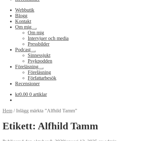
Webbutik
Blogg
Kontakt
Om mig
Expandera
Om mig
undermeny
Intervjuer och media
Pressbilder
Podcast
Expandera
Sinnessjukt
undermeny
Psykpodden
Föreläsning
Expandera
Föreläsning
undermeny
Författarbesök
Recensioner
kr
0.00
0 artiklar
Hem
/
Inlägg märkta ”Alfhild Tamm”
Etikett:
Alfhild Tamm