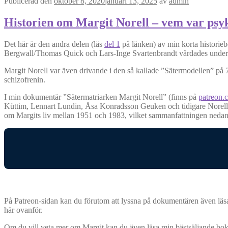
Publicerad den
oktober 8, 2020
januari 13, 2025
av
admin
Historien om Margit Norell – vem var ps
Det här är den andra delen (läs
del 1
på länken) av min korta historieb
Bergwall/Thomas Quick och Lars-Inge Svartenbrandt vårdades under 
Margit Norell var även drivande i den så kallade ”Sätermodellen” på 7
schizofrenin.
I min dokumentär ”Sätermatriarken Margit Norell” (finns på
patreon.
Küttim, Lennart Lundin, Åsa Konradsson Geuken och tidigare Norell-
om Margits liv mellan 1951 och 1983, vilket sammanfattningen nedan
På Patreon-sidan kan du förutom att lyssna på dokumentären även läsa
här ovanför.
Om du vill veta mer om Margit kan du även läsa min bästsäljande bok