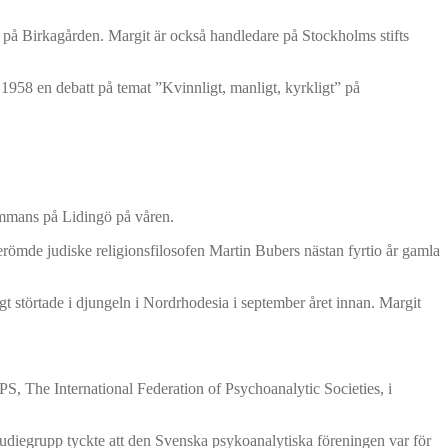
ng på Birkagården. Margit är också handledare på Stockholms stifts
 1958 en debatt på temat ”Kvinnligt, manligt, kyrkligt” på
sammans på Lidingö på våren.
römde judiske religionsfilosofen Martin Bubers nästan fyrtio år gamla
t störtade i djungeln i Nordrhodesia i september året innan. Margit
PS, The International Federation of Psychoanalytic Societies, i
diegrupp tyckte att den Svenska psykoanalytiska föreningen var för