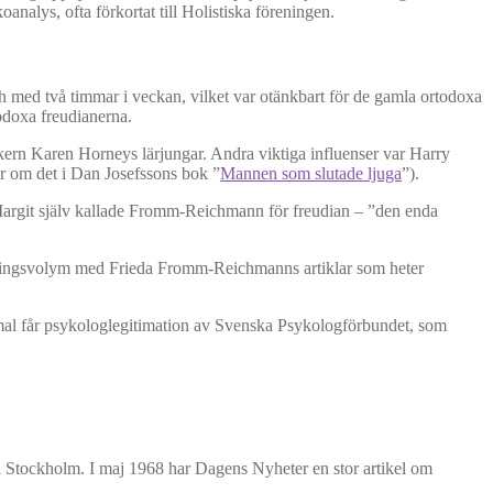
analys, ofta förkortat till Holistiska föreningen.
 och med två timmar i veckan, vilket var otänkbart för de gamla ortodoxa
odoxa freudianerna.
ikern Karen Horneys lärjungar. Andra viktiga influenser var Harry
er om det i Dan Josefssons bok ”
Mannen som slutade ljuga
”).
Margit själv kallade Fromm-Reichmann för freudian – ”den enda
amlingsvolym med Frieda Fromm-Reichmanns artiklar som heter
ammal får psykologlegitimation av Svenska Psykologförbundet, som
 i Stockholm. I maj 1968 har Dagens Nyheter en stor artikel om