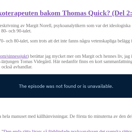
ykoterapeuten bakom Thomas Quick? (Del 2
eskrivning av Margit Norell, psykoanalytikern som var det ideologiska
80- och 90-talet.
0- och 80-talet, som trots att det inte fanns några vetenskapliga belägg
com/sinnessjukt
) berättar jag mycket mer om Margit och hennes liv, jag 
lärjungen Tomas Videgård. Här nedanför finns en kort sammanfattning 
 också avhandlar.
 hela manuset med källhänvisningar. De första tio minuterna av den del
 ”
Den enda rätta läran: så förblindade psykoanalysen det svenska rätts