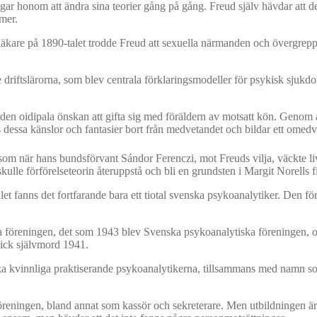
ngar honom att ändra sina teorier gång på gång. Freud själv hävdar att de
mer.
läkare på 1890-talet trodde Freud att sexuella närmanden och övergrepp i
e driftslärorna, som blev centrala förklaringsmodeller för psykisk sjuk
en oidipala önskan att gifta sig med föräldern av motsatt kön. Genom at
ngs dessa känslor och fantasier bort från medvetandet och bildar ett omed
 som när hans bundsförvant Sándor Ferenczi, mot Freuds vilja, väckte liv
ulle förförelseteorin återuppstå och bli en grundsten i Margit Norells fi
talet fanns det fortfarande bara ett tiotal svenska psykoanalytiker. Den
 föreningen, det som 1943 blev Svenska psykoanalytiska föreningen, o
gick självmord 1941.
ska kvinnliga praktiserande psykoanalytikerna, tillsammans med namn 
föreningen, bland annat som kassör och sekreterare. Men utbildningen är i