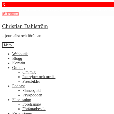
X
Stötta mitt journalistiska arbete i psykiatrin och få granskningar och 
Bli patron!
Hoppa
Hoppa
Christian Dahlström
till
till
navigering
innehåll
– journalist och författare
Meny
Webbutik
Blogg
Kontakt
Om mig
Om mig
Intervjuer och media
Pressbilder
Podcast
Sinnessjukt
Psykpodden
Föreläsning
Föreläsning
Författarbesök
Recensioner