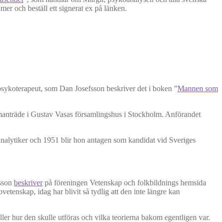
er och beställ ett signerat ex på länken.
 psykoterapeut, som Dan Josefsson beskriver det i boken ”
Mannen som
ammanträde i Gustav Vasas församlingshus i Stockholm. Anförandet
oanalytiker och 1951 blir hon antagen som kandidat vid Sveriges
rsson
beskriver
på föreningen Vetenskap och folkbildnings hemsida
tenskap, idag har blivit så tydlig att den inte längre kan
ller hur den skulle utföras och vilka teorierna bakom egentligen var.