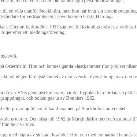
g ensam, men hävdar att det inte fanns några personmotsättningar.
stan till en villa utanför Stockholm, men hon har kvar sin terapimottagni
reståndare för verksamheten är överläkaren Gösta Harding.
an. Efter att kyrkomötet 1957 sagt nej till kvinnliga präster, anordnas i
öljer efter ett inledningsföredrag.
ningsbyrå.
n på Östermalm. Hon och hennes gamla klasskamrater firar jubileet till
kt, nämligen färdigställandet av den svenska översättningen av den be
 var FN:s generalsekreterare, när det flygplan han färdades i plötslig
ingsuppdraget, och boken ges ut av Bonniers 1962.
 efterprövning till sin fil kand-examen på Stockholms universitet.
skolans teorier. Den sista juli 1962 är Margit därför med och grundar IF
från hela världen.
rupp med några av sina analysander. Hon och medlemmarna i hennes stu