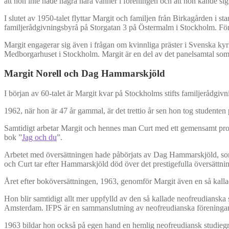
att hon inte hade några nära vänner i föreningen och att hon kände si
I slutet av 1950-talet flyttar Margit och familjen från Birkagården i 
familjerådgivningsbyrå på Storgatan 3 på Östermalm i Stockholm. Fö
Margit engagerar sig även i frågan om kvinnliga präster i Svenska kyrk
Medborgarhuset i Stockholm. Margit är en del av det panelsamtal som f
Margit Norell och Dag Hammarskjöld
I början av 60-talet är Margit kvar på Stockholms stifts familjerådgiv
1962, när hon är 47 år gammal, är det trettio år sen hon tog studente
Samtidigt arbetar Margit och hennes man Curt med ett gemensamt proje
bok ”
Jag och du
”.
Arbetet med översättningen hade påbörjats av Dag Hammarskjöld, som då
och Curt tar efter Hammarskjöld död över det prestigefulla översättn
Året efter boköversättningen, 1963, genomför Margit även en så kallad
Hon blir samtidigt allt mer uppfylld av den så kallade neofreudianska 
Amsterdam. IFPS är en sammanslutning av neofreudianska föreningar 
1963 bildar hon också på egen hand en hemlig neofreudiansk studieg