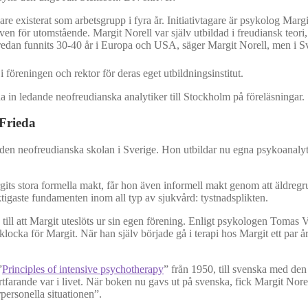
are existerat som arbetsgrupp i fyra år. Initiativtagare är psykolog Mar
även för utomstående. Margit Norell var själv utbildad i freudiansk teor
edan funnits 30-40 år i Europa och USA, säger Margit Norell, men i Sver
 föreningen och rektor för deras eget utbildningsinstitut.
da in ledande neofreudianska analytiker till Stockholm på föreläsningar.
 Frieda
med den neofreudianska skolan i Sverige. Hon utbildar nu egna psykoanal
its stora formella makt, får hon även informell makt genom att äldregr
ktigaste fundamenten inom all typ av sjukvård: tystnadsplikten.
e till att Margit uteslöts ur sin egen förening. Enligt psykologen Tomas
ka för Margit. När han själv började gå i terapi hos Margit ett par år e
”
Principles of intensive psychotherapy
” från 1950, till svenska med de
tfarande var i livet. När boken nu gavs ut på svenska, fick Margit No
personella situationen”.