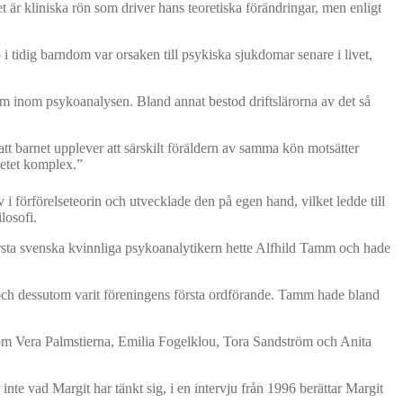
t är kliniska rön som driver hans teoretiska förändringar, men enligt
 tidig barndom var orsaken till psykiska sjukdomar senare i livet,
dom inom psykoanalysen. Bland annat bestod driftslärorna av det så
t barnet upplever att särskilt föräldern av samma kön motsätter
vetet komplex.”
 i förförelseteorin och utvecklade den på egen hand, vilket ledde till
losofi.
 första svenska kvinnliga psykoanalytikern hette Alfhild Tamm och hade
ch dessutom varit föreningens första ordförande. Tamm hade bland
som Vera Palmstierna, Emilia Fogelklou, Tora Sandström och Anita
nte vad Margit har tänkt sig, i en intervju från 1996 berättar Margit