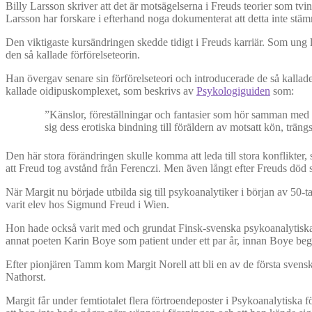
Billy Larsson skriver att det är motsägelserna i Freuds teorier som tvi
Larsson har forskare i efterhand noga dokumenterat att detta inte stäm
Den viktigaste kursändringen skedde tidigt i Freuds karriär. Som ung 
den så kallade förförelseteorin.
Han övergav senare sin förförelseteori och introducerade de så kallad
kallade oidipuskomplexet, som beskrivs av
Psykologiguiden
som:
”Känslor, föreställningar och fantasier som hör samman med d
sig dess erotiska bindning till föräldern av motsatt kön, trä
Den här stora förändringen skulle komma att leda till stora konflikter,
att Freud tog avstånd från Ferenczi. Men även långt efter Freuds död sk
När Margit nu började utbilda sig till psykoanalytiker i början av 50-
varit elev hos Sigmund Freud i Wien.
Hon hade också varit med och grundat Finsk-svenska psykoanalytiska
annat poeten Karin Boye som patient under ett par år, innan Boye be
Efter pionjären Tamm kom Margit Norell att bli en av de första sven
Nathorst.
Margit får under femtiotalet flera förtroendeposter i Psykoanalytiska 