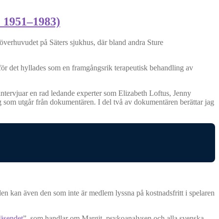
: 1951–1983)
 överhuvudet på Säters sjukhus, där bland andra Sture
 för det hyllades som en framgångsrik terapeutisk behandling av
intervjuar en rad ledande experter som Elizabeth Loftus, Jenny
som utgår från dokumentären. I del två av dokumentären berättar jag
en kan även den som inte är medlem lyssna på kostnadsfritt i spelaren
väsendet
”, som handlar om Margit, psykoanalysen och alla svenska