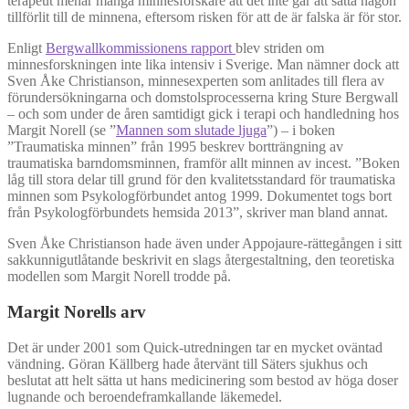
terapeut menar många minnesforskare att det inte går att sätta någon
tillförlit till de minnena, eftersom risken för att de är falska är för stor.
Enligt
Bergwallkommissionens rapport
blev striden om
minnesforskningen inte lika intensiv i Sverige. Man nämner dock att
Sven Åke Christianson, minnesexperten som anlitades till flera av
förundersökningarna och domstolsprocesserna kring Sture Bergwall
– och som under de åren samtidigt gick i terapi och handledning hos
Margit Norell (se ”
Mannen som slutade ljuga
”) – i boken
”Traumatiska minnen” från 1995 beskrev bortträngning av
traumatiska barndomsminnen, framför allt minnen av incest. ”Boken
låg till stora delar till grund för den kvalitetsstandard för traumatiska
minnen som Psykologförbundet antog 1999. Dokumentet togs bort
från Psykologförbundets hemsida 2013”, skriver man bland annat.
Sven Åke Christianson hade även under Appojaure-rättegången i sitt
sakkunnigutlåtande beskrivit en slags återgestaltning, den teoretiska
modellen som Margit Norell trodde på.
Margit Norells arv
Det är under 2001 som Quick-utredningen tar en mycket oväntad
vändning. Göran Källberg hade återvänt till Säters sjukhus och
beslutat att helt sätta ut hans medicinering som bestod av höga doser
lugnande och beroendeframkallande läkemedel.