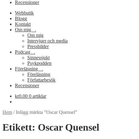
Recensioner
Webbutik
Blogg
Kontakt
Om mig
Expandera
Om mig
undermeny
Intervjuer och media
Pressbilder
Podcast
Expandera
Sinnessjukt
undermeny
Psykpodden
Föreläsning
Expandera
Föreläsning
undermeny
Författarbesök
Recensioner
kr
0.00
0 artiklar
Hem
/
Inlägg märkta ”Oscar Quensel”
Etikett:
Oscar Quensel