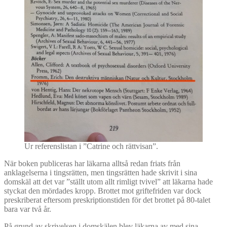
Ur referenslistan i ”Catrine och rättvisan”.
När boken publiceras har läkarna alltså redan friats från
anklagelserna i tingsrätten, men tingsrätten hade skrivit i sina
domskäl att det var ”ställt utom allt rimligt tvivel” att läkarna hade
styckat den mördades kropp. Brottet mot griftefriden var dock
preskriberat eftersom preskriptionstiden för det brottet på 80-talet
bara var två år.
På grund av skrivelsen i domskälen blev läkarna av med sina