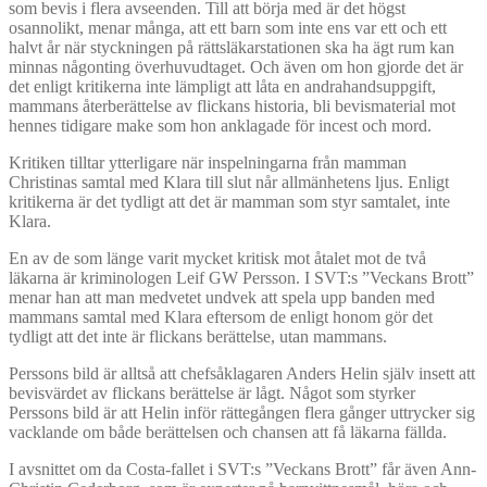
som bevis i flera avseenden. Till att börja med är det högst
osannolikt, menar många, att ett barn som inte ens var ett och ett
halvt år när styckningen på rättsläkarstationen ska ha ägt rum kan
minnas någonting överhuvudtaget. Och även om hon gjorde det är
det enligt kritikerna inte lämpligt att låta en andrahandsuppgift,
mammans återberättelse av flickans historia, bli bevismaterial mot
hennes tidigare make som hon anklagade för incest och mord.
Kritiken tilltar ytterligare när inspelningarna från mamman
Christinas samtal med Klara till slut når allmänhetens ljus. Enligt
kritikerna är det tydligt att det är mamman som styr samtalet, inte
Klara.
En av de som länge varit mycket kritisk mot åtalet mot de två
läkarna är kriminologen Leif GW Persson. I SVT:s ”Veckans Brott”
menar han att man medvetet undvek att spela upp banden med
mammans samtal med Klara eftersom de enligt honom gör det
tydligt att det inte är flickans berättelse, utan mammans.
Perssons bild är alltså att chefsåklagaren Anders Helin själv insett att
bevisvärdet av flickans berättelse är lågt. Något som styrker
Perssons bild är att Helin inför rättegången flera gånger uttrycker sig
vacklande om både berättelsen och chansen att få läkarna fällda.
I avsnittet om da Costa-fallet i SVT:s ”Veckans Brott” får även Ann-