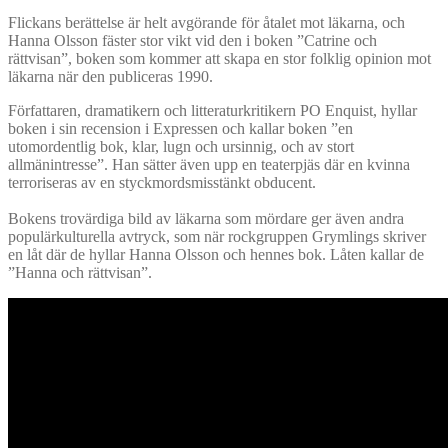
Flickans berättelse är helt avgörande för åtalet mot läkarna, och
Hanna Olsson fäster stor vikt vid den i boken ”Catrine och
rättvisan”, boken som kommer att skapa en stor folklig opinion mot
läkarna när den publiceras 1990.
Författaren, dramatikern och litteraturkritikern PO Enquist, hyllar
boken i sin recension i Expressen och kallar boken ”en
utomordentlig bok, klar, lugn och ursinnig, och av stort
allmänintresse”. Han sätter även upp en teaterpjäs där en kvinna
terroriseras av en styckmordsmisstänkt obducent.
Bokens trovärdiga bild av läkarna som mördare ger även andra
populärkulturella avtryck, som när rockgruppen Grymlings skriver
en låt där de hyllar Hanna Olsson och hennes bok. Låten kallar de
”Hanna och rättvisan”.