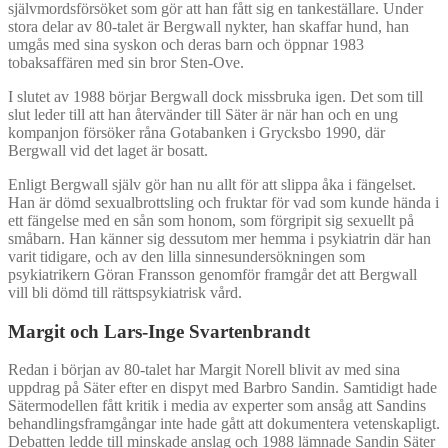
självmordsförsöket som gör att han fått sig en tankeställare. Under
stora delar av 80-talet är Bergwall nykter, han skaffar hund, han
umgås med sina syskon och deras barn och öppnar 1983
tobaksaffären med sin bror Sten-Ove.
I slutet av 1988 börjar Bergwall dock missbruka igen. Det som till
slut leder till att han återvänder till Säter är när han och en ung
kompanjon försöker råna Gotabanken i Grycksbo 1990, där
Bergwall vid det laget är bosatt.
Enligt Bergwall själv gör han nu allt för att slippa åka i fängelset.
Han är dömd sexualbrottsling och fruktar för vad som kunde hända i
ett fängelse med en sån som honom, som förgripit sig sexuellt på
småbarn. Han känner sig dessutom mer hemma i psykiatrin där han
varit tidigare, och av den lilla sinnesundersökningen som
psykiatrikern Göran Fransson genomför framgår det att Bergwall
vill bli dömd till rättspsykiatrisk vård.
Margit och Lars-Inge Svartenbrandt
Redan i början av 80-talet har Margit Norell blivit av med sina
uppdrag på Säter efter en dispyt med Barbro Sandin. Samtidigt hade
Sätermodellen fått kritik i media av experter som ansåg att Sandins
behandlingsframgångar inte hade gått att dokumentera vetenskapligt.
Debatten ledde till minskade anslag och 1988 lämnade Sandin Säter