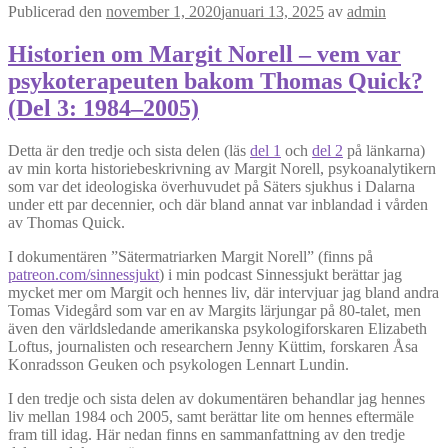
Publicerad den
november 1, 2020
januari 13, 2025
av
admin
Historien om Margit Norell – vem var
psykoterapeuten bakom Thomas Quick?
(Del 3: 1984–2005)
Detta är den tredje och sista delen (läs
del 1
och
del 2
på länkarna)
av min korta historiebeskrivning av Margit Norell, psykoanalytikern
som var det ideologiska överhuvudet på Säters sjukhus i Dalarna
under ett par decennier, och där bland annat var inblandad i vården
av Thomas Quick.
I dokumentären ”Sätermatriarken Margit Norell” (finns på
patreon.com/sinnessjukt
) i min podcast Sinnessjukt berättar jag
mycket mer om Margit och hennes liv, där intervjuar jag bland andra
Tomas Videgård som var en av Margits lärjungar på 80-talet, men
även den världsledande amerikanska psykologiforskaren Elizabeth
Loftus, journalisten och researchern Jenny Küttim, forskaren Åsa
Konradsson Geuken och psykologen Lennart Lundin.
I den tredje och sista delen av dokumentären behandlar jag hennes
liv mellan 1984 och 2005, samt berättar lite om hennes eftermäle
fram till idag. Här nedan finns en sammanfattning av den tredje