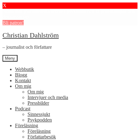
X
Stötta mitt journalistiska arbete i psykiatrin och få granskningar och
dokumentärer.
Bli patron!
Hoppa
Hoppa
Christian Dahlström
till
till
navigering
innehåll
– journalist och författare
Meny
Webbutik
Blogg
Kontakt
Om mig
Om mig
Intervjuer och media
Pressbilder
Podcast
Sinnessjukt
Psykpodden
Föreläsning
Föreläsning
Författarbesök