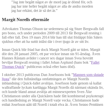
”Jag inte begått något av de mord jag är dömd för, och
jag har inte heller begått något av alla de andra morden
jag har erkänt, det är så det är.”
Margit Norells eftermäle
Advokaten Thomas Olsson tar sedermera på sig Sture Bergwalls fall
pro bono, och under perioden 2009 till 2013 får Bergwall resning i
fall efter fall. Den 19 mars 2014 blir han till slut frisläppt från Säters
sjukhus efter att ha suttit inlåst där i över tjugo år av sitt liv.
Innan Quick blir friad har dock Margit Norell gått ur tiden. Margit
dör den 28 januari 2005, ett par veckor innan sin 91-årsdag. Även
Hannes Råstam avlider i cancer sex dagar innan Svea hovrätt
beviljar Bergwall resning i fallet Johan Asplund (hans bok ”
Fallet
Thomas Quick
” publiceras också efter hans död).
I oktober 2013 publiceras Dan Josefssons bok ”
Mannen som slutade
ljuga
” där den fullständiga omfattningen av Margit Norells
inblandning i Quick-fallet avslöjas. Josefsson hade genom så kallat
wallraffande lyckats kartlägga Margit Norells då närmast okända liv,
och kunde bland annat avslöja att minnesexperten Sven Åke
Christianson under alla Quickåren hade fått kombinerad psykoterapi
och handledning av Margit Norell varje vecka. Christianson hade
enligt Josefsson gått till Norell i totalt elva år. Även Seppo Penttinen