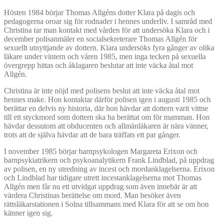
Hösten 1984 börjar Thomas Allgéns dotter Klara på dagis och
pedagogerna oroar sig för rodnader i hennes underliv. I samråd med
Christina tar man kontakt med vården för att undersöka Klara och i
december polisanmäler en socialsekreterare Thomas Allgén för
sexuellt utnyttjande av dottern. Klara undersöks fyra gånger av olika
läkare under vintern och våren 1985, men inga tecken på sexuella
övergrepp hittas och åklagaren beslutar att inte väcka åtal mot
Allgén.
Christina är inte nöjd med polisens beslut att inte väcka åtal mot
hennes make. Hon kontaktar därför polisen igen i augusti 1985 och
berättar en delvis ny historia, där hon hävdar att dottern varit vittne
till ett styckmord som dottern ska ha berättat om för mamman. Hon
hävdar dessutom att obducenten och allmänläkaren är nära vänner,
trots att de själva hävdar att de bara träffats ett par gånger.
I november 1985 börjar barnpsykologen Margareta Erixon och
barnpsykiatrikern och psykoanalytikern Frank Lindblad, på uppdrag
av polisen, en ny utredning av incest och mordanklagelserna. Erixon
och Lindblad har tidigare utrett incestanklagelserna mot Thomas
Allgén men får nu ett utvidgat uppdrag som även innebär är att
värdera Christinas berättelse om mord. Man besöker även
rättsläkarstationen i Solna tillsammans med Klara för att se om hon
känner igen sig.