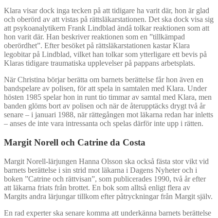
Klara visar dock inga tecken på att tidigare ha varit där, hon är glad
och oberörd av att vistas på rättsläkarstationen. Det ska dock visa sig
att psykoanalytikern Frank Lindblad ändå tolkar reaktionen som att
hon varit där. Han beskriver reaktionen som en ”tillkämpad
oberördhet”. Efter besöket på rättsläkarstationen kastar Klara
legobitar på Lindblad, vilket han tolkar som ytterligare ett bevis på
Klaras tidigare traumatiska upplevelser på pappans arbetsplats.
När Christina börjar berätta om barnets berättelse får hon även en
bandspelare av polisen, för att spela in samtalen med Klara. Under
hösten 1985 spelar hon in runt tio timmar av samtal med Klara, men
banden glöms bort av polisen och när de återupptäcks drygt två år
senare – i januari 1988, när rättegången mot läkarna redan har inletts
– anses de inte vara intressanta och spelas därför inte upp i rätten.
Margit Norell och Catrine da Costa
Margit Norell-lärjungen Hanna Olsson ska också fästa stor vikt vid
barnets berättelse i sin strid mot läkarna i Dagens Nyheter och i
boken ”Catrine och rättvisan”, som publicerades 1990, två år efter
att läkarna friats från brottet. En bok som alltså enligt flera av
Margits andra lärjungar tillkom efter påtryckningar från Margit själv.
En rad experter ska senare komma att underkänna barnets berättelse