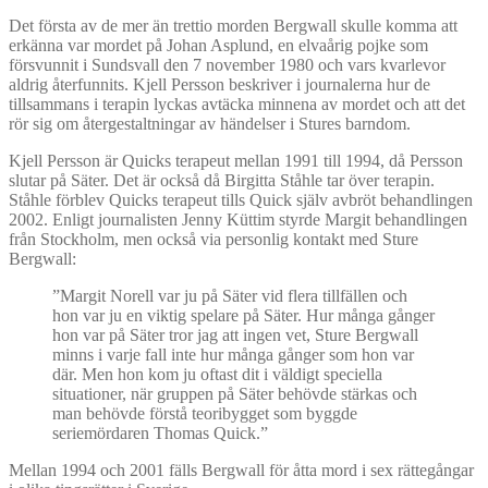
Det första av de mer än trettio morden Bergwall skulle komma att
erkänna var mordet på Johan Asplund, en elvaårig pojke som
försvunnit i Sundsvall den 7 november 1980 och vars kvarlevor
aldrig återfunnits. Kjell Persson beskriver i journalerna hur de
tillsammans i terapin lyckas avtäcka minnena av mordet och att det
rör sig om återgestaltningar av händelser i Stures barndom.
Kjell Persson är Quicks terapeut mellan 1991 till 1994, då Persson
slutar på Säter. Det är också då Birgitta Ståhle tar över terapin.
Ståhle förblev Quicks terapeut tills Quick själv avbröt behandlingen
2002. Enligt journalisten Jenny Küttim styrde Margit behandlingen
från Stockholm, men också via personlig kontakt med Sture
Bergwall:
”Margit Norell var ju på Säter vid flera tillfällen och
hon var ju en viktig spelare på Säter. Hur många gånger
hon var på Säter tror jag att ingen vet, Sture Bergwall
minns i varje fall inte hur många gånger som hon var
där. Men hon kom ju oftast dit i väldigt speciella
situationer, när gruppen på Säter behövde stärkas och
man behövde förstå teoribygget som byggde
seriemördaren Thomas Quick.”
Mellan 1994 och 2001 fälls Bergwall för åtta mord i sex rättegångar