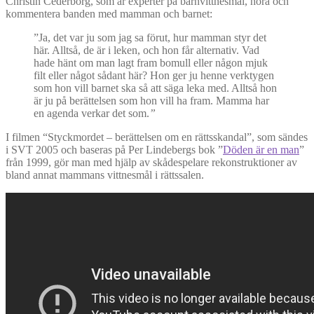
Christin Cederborg, som är experter på barnvittnesmål, höra och
kommentera banden med mamman och barnet:
”Ja, det var ju som jag sa förut, hur mamman styr det
här. Alltså, de är i leken, och hon får alternativ. Vad
hade hänt om man lagt fram bomull eller någon mjuk
filt eller något sådant här? Hon ger ju henne verktygen
som hon vill barnet ska så att säga leka med. Alltså hon
är ju på berättelsen som hon vill ha fram. Mamma har
en agenda verkar det som.
”
I filmen “Styckmordet – berättelsen om en rättsskandal”, som sändes
i SVT 2005 och baseras på Per Lindebergs bok ”
Döden är en man
”
från 1999, gör man med hjälp av skådespelare rekonstruktioner av
bland annat mammans vittnesmål i rättssalen.