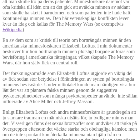
att man skulle tro på deras patienter. Minnesforskare däremot var
ofta kritiska till idén om att det gick att avtäcka minnen av sådant
som skulle ha skett i barndomen och som patienten inte hade haft
kontinuerliga minnen av. Den här vetenskapliga konflikten lever
kvar än idag och kallas för The Memory Wars (se exempelvis
Wikipedia
)
En av dem som är kritisk till teorin om bortträngda minnen är den
amerikanska minnesforskaren Elizabeth Loftus. I min dokumentär
beskriver hur hon bortträngda minnen plötsligt började anföras som
bevisföring i amerikanska rättegångar, vilket skapade The Memory
Wars, där hon själv fick en central roll.
Det forskningsområde som Elizabeth Loftus utgjorde en viktig del
av fick sedan stor betydelse i förändringen av synen på bortträngda
minnens bevisvärde. Under nittiotalet kunde man nämligen visa hur
lätt det var att plantera falska minnen genom de suggestiva
psykoterapimetoder som många psykoterapeuter använde, inte sällan
influerade av Alice Miller och Jeffrey Masson.
Enligt Elizabeth Loftus och andra minnesforskare är grundregeln att
ju starkare trauman en människa utsätts för, ju tydligare minns man
det. Visserligen finns det sexualbrottsoffer som undviker att tänka på
övergreppen eftersom det väckte starka och obehagliga känslor, men
om de inte spontant kan återkalla minnena utan hjälp från en