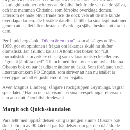
läkarlegitimationer och trots att de blivit helt friade var det de själva,
och inte mamman Christina, som försökte överklaga domen.
Eftersom de hade blivit friade fick de dock veta att de inte kunde
överklaga domen. De försökte därefter få tillbaka sina legitimationer
genom att istället i flera instanser överklaga själva beslutet att dra in
dem.
Per Lindebergs bok ”
Döden är en man
”, som alltså ges ut först
1999, gör att opinionen i frågan om läkarnas skuld nu skiftar
dramatiskt. Jan Guillou kallar i Aftonbladet boken för ”Ett
journalistiskt storverk av ett slag som saknar motstycke eller ens
något att jämföra med”. Till och med flera av de som hyllat Hanna
Olssons bok ett par år tidigare ändrar nu åsikt. Som författaren och
litteraturkritikern PO Enquist, som skriver att han nu istället är
övertygad om att ett justitiemord har begåtts.
Även Magnus Lindberg, sångare i rockgruppen Grymlings, vägrar
spela låten ”Hanna och rättvisan” på sina livespelningar eftersom
han anser att låten blivit irrelevant.
Margit och Quick-skandalen
Parallellt med uppståndelsen kring lärjungen Hanna Olssons bok
sker i början av 90-talet ett par händelser som ger den då åldrade