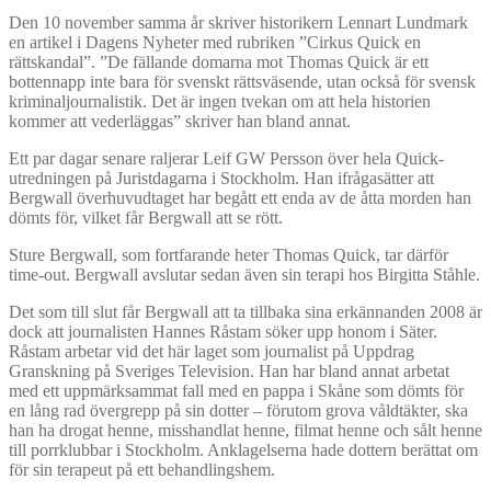
Den 10 november samma år skriver historikern Lennart Lundmark
en artikel i Dagens Nyheter med rubriken ”Cirkus Quick en
rättskandal”. ”De fällande domarna mot Thomas Quick är ett
bottennapp inte bara för svenskt rättsväsende, utan också för svensk
kriminaljournalistik. Det är ingen tvekan om att hela historien
kommer att vederläggas” skriver han bland annat.
Ett par dagar senare raljerar Leif GW Persson över hela Quick-
utredningen på Juristdagarna i Stockholm. Han ifrågasätter att
Bergwall överhuvudtaget har begått ett enda av de åtta morden han
dömts för, vilket får Bergwall att se rött.
Sture Bergwall, som fortfarande heter Thomas Quick, tar därför
time-out. Bergwall avslutar sedan även sin terapi hos Birgitta Ståhle.
Det som till slut får Bergwall att ta tillbaka sina erkännanden 2008 är
dock att journalisten Hannes Råstam söker upp honom i Säter.
Råstam arbetar vid det här laget som journalist på Uppdrag
Granskning på Sveriges Television. Han har bland annat arbetat
med ett uppmärksammat fall med en pappa i Skåne som dömts för
en lång rad övergrepp på sin dotter – förutom grova våldtäkter, ska
han ha drogat henne, misshandlat henne, filmat henne och sålt henne
till porrklubbar i Stockholm. Anklagelserna hade dottern berättat om
för sin terapeut på ett behandlingshem.