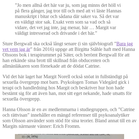
”Jo men alltså det här var ju, som jag minns det höll vi
på flera gånger, jag tror till och med att vi läste Hannas
manuskript i bitar och sådana där saker va. Så det var
en väldigt stor sak. Exakt vem som sa vad och så
vidare, det vet jag inte, jag menar, här … Margit var
väldigt intresserad och drivande i det här.”
Sture Bergwall ska också långt senare (i sin självbiografi ”
Bara jag
vet vem jag är
” från 2016) uppge att Birgitta Ståhle haft med Hanna
Olssons bok i terapirummet på Säter, och berömt Bergwall för att
han erkände sina brott till skillnad från obducenten och
allmänläkaren som förnekade att de dödat Catrine.
Vid det här laget har Margit Norell också snöat in fullständigt på
sexuella övergrepp mot barn. Psykologen Tomas Videgård gick i
terapi och handledning hos Margit och beskriver hur hon hade
bestämt sig för att även han, mot sitt eget nekande, hade utsatts för
sexuella övergrepp.
Hanna Olsson är en av medlemmarna i studiegruppen, och ”Catrine
och rättvisan” innehåller en mängd referenser till psykoanalytiker
som Olsson använder som stöd för sina teorier. Bland annat till en av
Margits närmaste vänner: Erich Fromm.