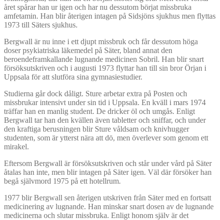
året spårar han ur igen och har nu dessutom börjat missbruka
amfetamin. Han blir återigen intagen på Sidsjöns sjukhus men flyttas
1973 till Säters sjukhus.
Bergwall är nu inne i ett djupt missbruk och får dessutom höga
doser psykiatriska läkemedel på Säter, bland annat den
beroendeframkallande lugnande medicinen Sobril. Han blir snart
försöksutskriven och i augusti 1973 flyttar han till sin bror Örjan i
Uppsala för att slutföra sina gymnasiestudier.
Studierna går dock dåligt. Sture arbetar extra på Posten och
missbrukar intensivt under sin tid i Uppsala. En kväll i mars 1974
träffar han en manlig student. De dricker öl och umgås. Enligt
Bergwall tar han den kvällen även tabletter och sniffar, och under
den kraftiga berusningen blir Sture våldsam och knivhugger
studenten, som är ytterst nära att dö, men överlever som genom ett
mirakel.
Eftersom Bergwall är försöksutskriven och står under vård på Säter
åtalas han inte, men blir intagen på Säter igen. Väl där försöker han
begå självmord 1975 på ett hotellrum.
1977 blir Bergwall sen återigen utskriven från Säter med en fortsatt
medicinering av lugnande. Han minskar snart dosen av de lugnande
medicinerna och slutar missbruka. Enligt honom själv är det