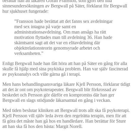
berättar han att läkaren Göran Fransson, som gjort den lilla
sinnesundersökningen av Bergwall på Säter, förklarat för Bergwall
hur sjukhuset fungerade:
”Fransson hade berättat att det fanns sex avdelningar
med sex intagna på varje samt en
administrationsavdelning. Om man ansågs ha rätt
motivation flyttades man till avdelning 36. Han hade
skämtsamt sagt att det var en elitavdelning där
objektrelationsteorin genomsyrade arbetet och
verksamheten.”
Enligt Bergwall hade han fått höra att han på Säter en gång för alla
skulle få hjälp med sina psykiska problem. Han var själv fascinerad
av psykoanalys och ville gärna gå i terapi.
Men hans behandlingsansvariga läkare Kjell Persson, förklarar tidigt
att det är ont om psykoterapeuter. Bergwall blir förkrossad av
beskedet och Persson gör därför en kompromiss där han ger
Bergwall en slags stödjande läkarsamtal en gång i veckan.
Med tiden beslutar kliniken att Bergwall trots allt ska få psykoterapi.
Kjell Persson vill själv leda även den regelrätta terapin, men för att
få göra det måste han gå hos en handledare. Han berättar för Sture
att han ska få hos den bästa: Margit Norell.