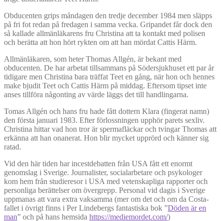
Obducenten grips måndagen den tredje december 1984 men släpps
på fri fot redan på fredagen i samma vecka. Gripandet får dock den
så kallade allmänläkarens fru Christina att ta kontakt med polisen
och berätta att hon hört rykten om att han mördat Cattis Härm.
Allmänläkaren, som heter Thomas Allgén, är bekant med
obducenten. De har arbetat tillsammans på Södersjukhuset ett par år
tidigare men Christina bara träffat Teet en gång, när hon och hennes
make bjudit Teet och Cattis Härm på middag. Eftersom tipset inte
anses tillföra någonting av värde läggs det till handlingarna.
Tomas Allgén och hans fru hade fått dottern Klara (fingerat namn)
den första januari 1983. Efter förlossningen upphör parets sexliv.
Christina hittar vad hon tror är spermafläckar och tvingar Thomas att
erkänna att han onanerat. Hon blir mycket upprörd och känner sig
ratad.
Vid den här tiden har incestdebatten från USA fått ett enormt
genomslag i Sverige. Journalister, socialarbetare och psykologer
kom hem från studieresor i USA med vetenskapliga rapporter och
personliga berättelser om övergrepp. Personal vid dagis i Sverige
uppmanas att vara extra vaksamma (mer om det och om da Costa-
fallet i övrigt finns i Per Lindebergs fantastiska bok ”
Döden är en
man
” och på hans hemsida
https://mediemordet.com/
)