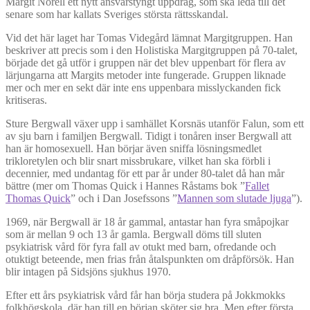
Margit Norell ett nytt ansvarstyngt uppdrag, som ska leda till det
senare som har kallats Sveriges största rättsskandal.
Vid det här laget har Tomas Videgård lämnat Margitgruppen. Han
beskriver att precis som i den Holistiska Margitgruppen på 70-talet,
började det gå utför i gruppen när det blev uppenbart för flera av
lärjungarna att Margits metoder inte fungerade. Gruppen liknade
mer och mer en sekt där inte ens uppenbara misslyckanden fick
kritiseras.
Sture Bergwall växer upp i samhället Korsnäs utanför Falun, som ett
av sju barn i familjen Bergwall. Tidigt i tonåren inser Bergwall att
han är homosexuell. Han börjar även sniffa lösningsmedlet
trikloretylen och blir snart missbrukare, vilket han ska förbli i
decennier, med undantag för ett par år under 80-talet då han mår
bättre (mer om Thomas Quick i Hannes Råstams bok ”
Fallet
Thomas Quick
” och i Dan Josefssons ”
Mannen som slutade ljuga
”).
1969, när Bergwall är 18 år gammal, antastar han fyra småpojkar
som är mellan 9 och 13 år gamla. Bergwall döms till sluten
psykiatrisk vård för fyra fall av otukt med barn, ofredande och
otuktigt beteende, men frias från åtalspunkten om dråpförsök. Han
blir intagen på Sidsjöns sjukhus 1970.
Efter ett års psykiatrisk vård får han börja studera på Jokkmokks
folkhögskola, där han till en början sköter sig bra. Men efter första