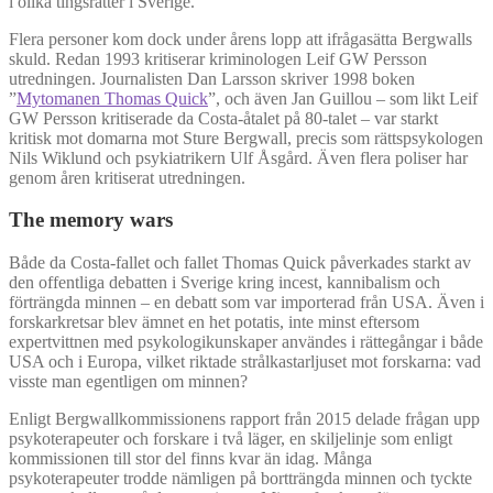
i olika tingsrätter i Sverige.
Flera personer kom dock under årens lopp att ifrågasätta Bergwalls
skuld. Redan 1993 kritiserar kriminologen Leif GW Persson
utredningen. Journalisten Dan Larsson skriver 1998 boken
”
Mytomanen Thomas Quick
”, och även Jan Guillou – som likt Leif
GW Persson kritiserade da Costa-åtalet på 80-talet – var starkt
kritisk mot domarna mot Sture Bergwall, precis som rättspsykologen
Nils Wiklund och psykiatrikern Ulf Åsgård. Även flera poliser har
genom åren kritiserat utredningen.
The memory wars
Både da Costa-fallet och fallet Thomas Quick påverkades starkt av
den offentliga debatten i Sverige kring incest, kannibalism och
förträngda minnen – en debatt som var importerad från USA. Även i
forskarkretsar blev ämnet en het potatis, inte minst eftersom
expertvittnen med psykologikunskaper användes i rättegångar i både
USA och i Europa, vilket riktade strålkastarljuset mot forskarna: vad
visste man egentligen om minnen?
Enligt Bergwallkommissionens rapport från 2015 delade frågan upp
psykoterapeuter och forskare i två läger, en skiljelinje som enligt
kommissionen till stor del finns kvar än idag. Många
psykoterapeuter trodde nämligen på bortträngda minnen och tyckte