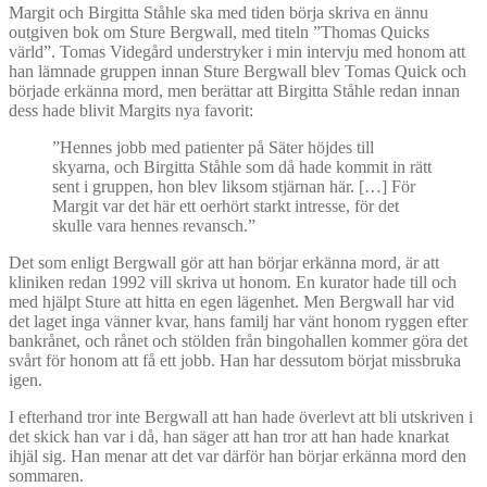
Margit och Birgitta Ståhle ska med tiden börja skriva en ännu
outgiven bok om Sture Bergwall, med titeln ”Thomas Quicks
värld”. Tomas Videgård understryker i min intervju med honom att
han lämnade gruppen innan Sture Bergwall blev Tomas Quick och
började erkänna mord, men berättar att Birgitta Ståhle redan innan
dess hade blivit Margits nya favorit:
”Hennes jobb med patienter på Säter höjdes till
skyarna, och Birgitta Ståhle som då hade kommit in rätt
sent i gruppen, hon blev liksom stjärnan här. […] För
Margit var det här ett oerhört starkt intresse, för det
skulle vara hennes revansch.”
Det som enligt Bergwall gör att han börjar erkänna mord, är att
kliniken redan 1992 vill skriva ut honom. En kurator hade till och
med hjälpt Sture att hitta en egen lägenhet. Men Bergwall har vid
det laget inga vänner kvar, hans familj har vänt honom ryggen efter
bankrånet, och rånet och stölden från bingohallen kommer göra det
svårt för honom att få ett jobb. Han har dessutom börjat missbruka
igen.
I efterhand tror inte Bergwall att han hade överlevt att bli utskriven i
det skick han var i då, han säger att han tror att han hade knarkat
ihjäl sig. Han menar att det var därför han börjar erkänna mord den
sommaren.