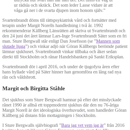
ur rädsla och skräck. Det som leder Lasse vidare är att
våga gå ner i de svarta djupen inom honom själv.”
Svartenbrandt döms till rättspsykiatrisk vård och fortsätter med
terapin under Margit Norells handledning i två år. 1992
rekommenderar Källberg Länsrätten att skriva ut Svartenbrandt och
den 24 juni det året lämnar Lars-Inge Svartenbrandt Säter som en fri
man. Sture Bergwall står enligt Dan Josefsson (se ”
Mannen som
slutade ljuga
”) och vinkar adjö när Göran Källbergs berömde patient
lämnar sjukhuset. Svartenbrandt vinkar tillbaka och åker sedan
direkt till Stockholm och rånar Handelsbanken på Sankt Eriksplan.
Svartenbrandt dör i april 2016, och under de tjugofyra åren efter
hans hyllade vård på Säter hinner han genomföra en lång rad nya
rån och våldsbrott.
Margit och Birgitta Ståhle
Det sjukhus som Sture Bergwall hamnar på efter det misslyckade
rånet 1990 är alltså ett toppmodernt sjukhus där den nu 76-åriga
Margit Norell är det ideologiska överhuvudet, som handleder Göran
Källberg på distans från mottagningen i Stockholm.
I Sture Bergwalls självbiografi ”
Bara jag vet vem jag är
” från 2016