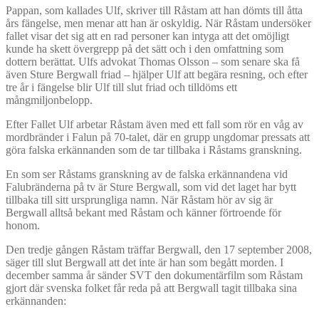
Pappan, som kallades Ulf, skriver till Råstam att han dömts till åtta
års fängelse, men menar att han är oskyldig. När Råstam undersöker
fallet visar det sig att en rad personer kan intyga att det omöjligt
kunde ha skett övergrepp på det sätt och i den omfattning som
dottern berättat. Ulfs advokat Thomas Olsson – som senare ska få
även Sture Bergwall friad – hjälper Ulf att begära resning, och efter
tre år i fängelse blir Ulf till slut friad och tilldöms ett
mångmiljonbelopp.
Efter Fallet Ulf arbetar Råstam även med ett fall som rör en våg av
mordbränder i Falun på 70-talet, där en grupp ungdomar pressats att
göra falska erkännanden som de tar tillbaka i Råstams granskning.
En som ser Råstams granskning av de falska erkännandena vid
Falubränderna på tv är Sture Bergwall, som vid det laget har bytt
tillbaka till sitt ursprungliga namn. När Råstam hör av sig är
Bergwall alltså bekant med Råstam och känner förtroende för
honom.
Den tredje gången Råstam träffar Bergwall, den 17 september 2008,
säger till slut Bergwall att det inte är han som begått morden. I
december samma år sänder SVT den dokumentärfilm som Råstam
gjort där svenska folket får reda på att Bergwall tagit tillbaka sina
erkännanden: