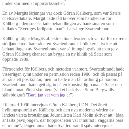
under stor medial uppmärksamhet.
En av Margits lärjungar var dock Göran Källberg, som var Säters
chefsöverläkare. Margit hade fått ta över som handledare för
Källberg i den succéartade behandlingen av bankrånaren som
kallades ”Sveriges farligaste man”: Lars-Inge Svartenbrandt.
Källberg följde Margits objektrelations-teorier och var därför extremt
stödjande mot bankrånaren Svartenbrandt. Politikerna tyckte att
behandlingen av Svartenbrandt var så framgångsrik att man gav
Göran Källberg chansen att bygga en ny klinik på Säter som
öppnade 1989.
Förtroendet för Källberg och metoden var stort. Svartenbrandt hade
visserligen rymt under en permission redan 1986, och då passat på
att råna ett postkontor, men nu hade man fått ordning på honom.
Svartenbrandt hade gett sig in på en konstnärlig bana på Säter och
bland annat börjat skulptera (vilket beskrivs i Sture Bergwalls
självbiografi ”
Bara jag vet vem jag är
”).
I februari 1990 intervjuas Göran Källberg i DN. Det är ett
hyllningsporträtt av Källberg och den nya moderna vården av
landets värsta brottslingar. Journalisten Kari Molin skriver att ”Idag
är fasta paviljongen, där hopplösheten var inmurad i väggarna bara
ett minne”. Dagen innan hade Svartenbrandt själv intervjuats i