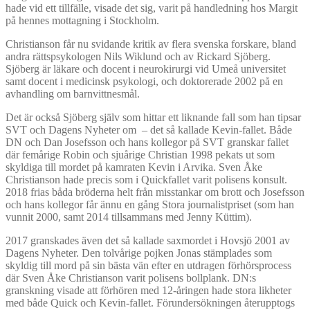
hade vid ett tillfälle, visade det sig, varit på handledning hos Margit
på hennes mottagning i Stockholm.
Christianson får nu svidande kritik av flera svenska forskare, bland
andra rättspsykologen Nils Wiklund och av Rickard Sjöberg.
Sjöberg är läkare och docent i neurokirurgi vid Umeå universitet
samt docent i medicinsk psykologi, och doktorerade 2002 på en
avhandling om barnvittnesmål.
Det är också Sjöberg själv som hittar ett liknande fall som han tipsar
SVT och Dagens Nyheter om – det så kallade Kevin-fallet. Både
DN och Dan Josefsson och hans kollegor på SVT granskar fallet
där femårige Robin och sjuårige Christian 1998 pekats ut som
skyldiga till mordet på kamraten Kevin i Arvika. Sven Åke
Christianson hade precis som i Quickfallet varit polisens konsult.
2018 frias båda bröderna helt från misstankar om brott och Josefsson
och hans kollegor får ännu en gång Stora journalistpriset (som han
vunnit 2000, samt 2014 tillsammans med Jenny Küttim).
2017 granskades även det så kallade saxmordet i Hovsjö 2001 av
Dagens Nyheter. Den tolvårige pojken Jonas stämplades som
skyldig till mord på sin bästa vän efter en utdragen förhörsprocess
där Sven Åke Christianson varit polisens bollplank. DN:s
granskning visade att förhören med 12-åringen hade stora likheter
med både Quick och Kevin-fallet. Förundersökningen återupptogs