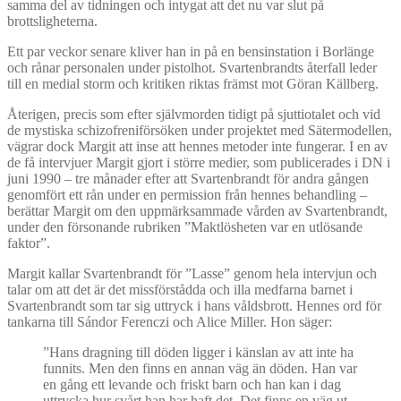
samma del av tidningen och intygat att det nu var slut på
brottsligheterna.
Ett par veckor senare kliver han in på en bensinstation i Borlänge
och rånar personalen under pistolhot. Svartenbrandts återfall leder
till en medial storm och kritiken riktas främst mot Göran Källberg.
Återigen, precis som efter självmorden tidigt på sjuttiotalet och vid
de mystiska schizofreniförsöken under projektet med Sätermodellen,
vägrar dock Margit att inse att hennes metoder inte fungerar. I en av
de få intervjuer Margit gjort i större medier, som publicerades i DN i
juni 1990 – tre månader efter att Svartenbrandt för andra gången
genomfört ett rån under en permission från hennes behandling –
berättar Margit om den uppmärksammade vården av Svartenbrandt,
under den försonande rubriken ”Maktlösheten var en utlösande
faktor”.
Margit kallar Svartenbrandt för ”Lasse” genom hela intervjun och
talar om att det är det missförstådda och illa medfarna barnet i
Svartenbrandt som tar sig uttryck i hans våldsbrott. Hennes ord för
tankarna till Sándor Ferenczi och Alice Miller. Hon säger:
”Hans dragning till döden ligger i känslan av att inte ha
funnits. Men den finns en annan väg än döden. Han var
en gång ett levande och friskt barn och han kan i dag
uttrycka hur svårt han har haft det. Det finns en väg ut