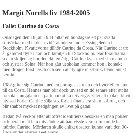
Margit Norells liv 1984-2005
Fallet Catrine da Costa
Onsdagen den 18 juli 1984 hittar en hundägare ett par svarta
sopsäckar med likdelar vid Talludden under Essingeleden i
Stockholm. Kvarlevorna tillhör Catrine da Costa. När Catrine är tre
år gammal flyttar hon och familjen till Stockholm. När föräldrarna
sedan skiljer sig bor den då femåriga Catrine kvar med sin mamma
och syster i Solna. När hon gått ut skolan kommer hon i kontakt
med droger, först hasch och sen i allt tyngre missbruk, bland annat
heroin.
1982 gifter sig Catrine med en portugisisk man och byter efternamn
till da Costa. Hennes man blir dock utvisad en tid senare efter att ha
försökt smuggla in ett parti narkotika i Sverige. Efter att maken blivit
utvisad börjar Catrine sälja sex för att finansiera sitt missbruk, och
blir snabbt mycket nedgången av livet på gatan.
Redan två veckor efter att offret identifieras besöker en man polisen
och berättar att han misstänkte att han visste vem som kunde ha
mördat Catrine. Mördaren skulle enligt tipsaren kunna vara den 30-
årige underläkaren Teet Härm.