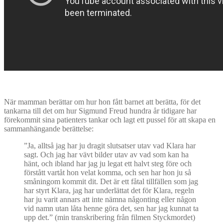
När mamman berättar om hur hon fått barnet att berätta, för det
tankarna till det om hur Sigmund Freud hundra år tidigare har
förekommit sina patienters tankar och lagt ett pussel för att skapa en
sammanhängande berättelse:
”Ja, alltså jag har ju dragit slutsatser utav vad Klara har
sagt. Och jag har vävt bilder utav av vad som kan ha
hänt, och ibland har jag ju legat ett halvt steg före och
förstått vartåt hon velat komma, och sen har hon ju så
småningom kommit dit. Det är ett fåtal tillfällen som jag
har styrt Klara, jag har underlättat det för Klara, regeln
har ju varit annars att inte nämna någonting eller någon
vid namn utan låta henne göra det, sen har jag kunnat ta
upp det.” (min transkribering från filmen Styckmordet)