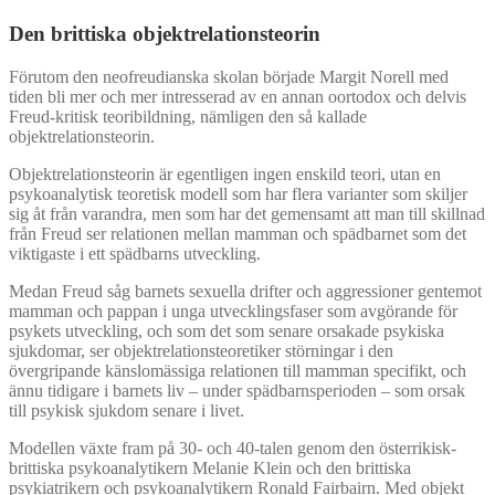
Den brittiska objektrelationsteorin
Förutom den neofreudianska skolan började Margit Norell med
tiden bli mer och mer intresserad av en annan oortodox och delvis
Freud-kritisk teoribildning, nämligen den så kallade
objektrelationsteorin.
Objektrelationsteorin är egentligen ingen enskild teori, utan en
psykoanalytisk teoretisk modell som har flera varianter som skiljer
sig åt från varandra, men som har det gemensamt att man till skillnad
från Freud ser relationen mellan mamman och spädbarnet som det
viktigaste i ett spädbarns utveckling.
Medan Freud såg barnets sexuella drifter och aggressioner gentemot
mamman och pappan i unga utvecklingsfaser som avgörande för
psykets utveckling, och som det som senare orsakade psykiska
sjukdomar, ser objektrelationsteoretiker störningar i den
övergripande känslomässiga relationen till mamman specifikt, och
ännu tidigare i barnets liv – under spädbarnsperioden – som orsak
till psykisk sjukdom senare i livet.
Modellen växte fram på 30- och 40-talen genom den österrikisk-
brittiska psykoanalytikern Melanie Klein och den brittiska
psykiatrikern och psykoanalytikern Ronald Fairbairn. Med objekt