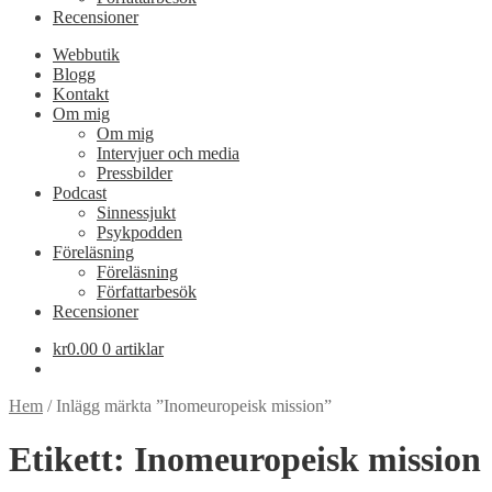
Recensioner
Webbutik
Blogg
Kontakt
Om mig
Om mig
Intervjuer och media
Pressbilder
Podcast
Sinnessjukt
Psykpodden
Föreläsning
Föreläsning
Författarbesök
Recensioner
kr
0.00
0 artiklar
Hem
/
Inlägg märkta ”Inomeuropeisk mission”
Etikett:
Inomeuropeisk mission