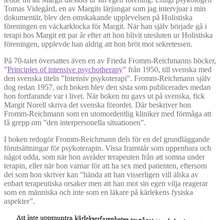
Tomas Videgård, en av Margits lärjungar som jag intervjuar i min
dokumentär, blev den omskakande upplevelsen på Holistiska
föreningen en väckarklocka för Margit. När han själv började gå i
terapi hos Margit ett par år efter att hon blivit utesluten ur Holistiska
föreningen, upplevde han aldrig att hon bröt mot sekretessen.
På 70-talet översattes även en av Frieda Fromm-Reichmanns böcker,
”
Principles of intensive psychotherapy
” från 1950, till svenska med
den svenska titeln ”Intensiv psykoterapi”. Fromm-Reichmann själv
dog redan 1957, och boken blev den sista som publicerades medan
hon fortfarande var i livet. När boken nu gavs ut på svenska, fick
Margit Norell skriva det svenska förordet. Där beskriver hon
Fromm-Reichmann som en utomordentlig kliniker med förmåga att
få grepp om ”den interpersonella situationen”.
I boken redogör Fromm-Reichmann dels för en del grundläggande
förutsättningar för psykoterapin. Vissa framstår som uppenbara och
något udda, som när hon avråder terapeuten från att somna under
terapin, eller när hon varnar för att ha sex med patienten, eftersom
det som hon skriver kan ”hända att han visserligen vill älska av
enbart terapeutiska orsaker men att han mot sin egen vilja reagerar
som en människa och inte som en läkare på kärlekens fysiska
aspekter”.