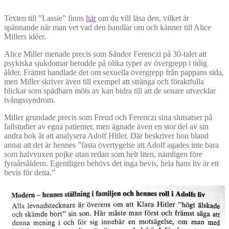
Texten till ”Lassie” finns
här
om du vill läsa den, vilket är
spännande när man vet vad den handlar om och känner till Alice
Millers idéer.
Alice Miller menade precis som Sándor Ferenczi på 30-talet att
psykiska sjukdomar berodde på olika typer av övergrepp i tidig
ålder. Främst handlade det om sexuella övergrepp från pappans sida,
men Miller skriver även till exempel att stränga och föraktfulla
blickar som spädbarn möts av kan bidra till att de senare utvecklar
tvångssyndrom.
Miller grundade precis som Freud och Ferenczi sina slutsatser på
fallstudier av egna patienter, men ägnade även en stor del av sin
andra bok åt att analysera Adolf Hitler. Där beskriver hon bland
annat att det är hennes ”fasta övertygelse att Adolf agades inte bara
som halvvuxen pojke utan redan som helt liten, nämligen före
fyraårsåldern. Egentligen behövs det inga bevis, hela hans liv är ett
bevis för detta.”