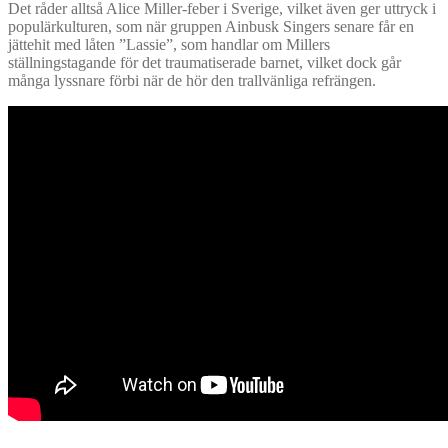
Det råder alltså Alice Miller-feber i Sverige, vilket även ger uttryck i
populärkulturen, som när gruppen Ainbusk Singers senare får en
jättehit med låten ”Lassie”, som handlar om Millers
ställningstagande för det traumatiserade barnet, vilket dock går
många lyssnare förbi när de hör den trallvänliga refrängen.