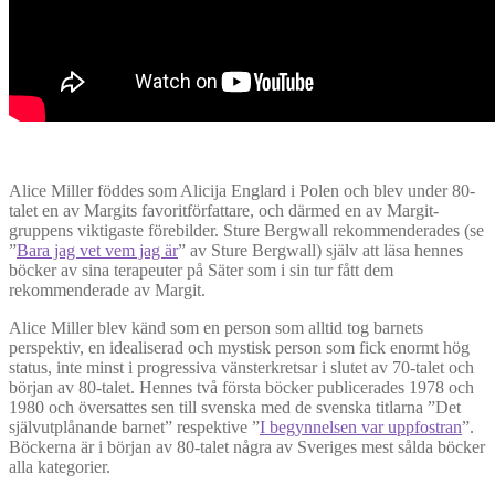
Alice Miller föddes som Alicija Englard i Polen och blev under 80-
talet en av Margits favoritförfattare, och därmed en av Margit-
gruppens viktigaste förebilder. Sture Bergwall rekommenderades (se
”
Bara jag vet vem jag är
” av Sture Bergwall) själv att läsa hennes
böcker av sina terapeuter på Säter som i sin tur fått dem
rekommenderade av Margit.
Alice Miller blev känd som en person som alltid tog barnets
perspektiv, en idealiserad och mystisk person som fick enormt hög
status, inte minst i progressiva vänsterkretsar i slutet av 70-talet och
början av 80-talet. Hennes två första böcker publicerades 1978 och
1980 och översattes sen till svenska med de svenska titlarna ”Det
självutplånande barnet” respektive ”
I begynnelsen var uppfostran
”.
Böckerna är i början av 80-talet några av Sveriges mest sålda böcker
alla kategorier.