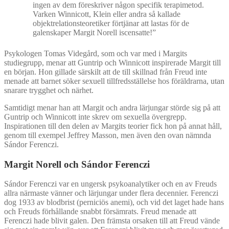
ingen av dem föreskriver någon specifik terapimetod.
Varken Winnicott, Klein eller andra så kallade
objektrelationsteoretiker förtjänar att lastas för de
galenskaper Margit Norell iscensatte!”
Psykologen Tomas Videgård, som och var med i Margits
studiegrupp, menar att Guntrip och Winnicott inspirerade Margit till
en början. Hon gillade särskilt att de till skillnad från Freud inte
menade att barnet söker sexuell tillfredsställelse hos föräldrarna, utan
snarare trygghet och närhet.
Samtidigt menar han att Margit och andra lärjungar störde sig på att
Guntrip och Winnicott inte skrev om sexuella övergrepp.
Inspirationen till den delen av Margits teorier fick hon på annat håll,
genom till exempel Jeffrey Masson, men även den ovan nämnda
Sándor Ferenczi.
Margit Norell och Sándor Ferenczi
Sándor Ferenczi var en ungersk psykoanalytiker och en av Freuds
allra närmaste vänner och lärjungar under flera decennier. Ferenczi
dog 1933 av blodbrist (perniciös anemi), och vid det laget hade hans
och Freuds förhållande snabbt försämrats. Freud menade att
Ferenczi hade blivit galen. Den främsta orsaken till att Freud vände