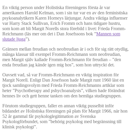
En viktig person under Holistiska föreningens första år var
amerikanen Harold Kelman, som i sin tur var en av den feministiska
psykoanalytikern Karen Horneys lärjungar. Andra viktiga influenser
var Harry Stack Sullivan, Erich Fromm och hans tidigare hustru,
som kom att bli Margit Norells stora förebild i livet: Frieda Fromm-
Reichmann (läs mer om det i Dan Josefssons bok ”
Mannen som
slutade ljuga
”).
Gränsen mellan freudian och neofreudian är i och för sig rätt otydlig,
många klassar till exempel Fromm-Reichmann som neofreudian,
men Margit själv kallade Fromm-Reichmann för freudian – ”den
enda freudian jag kände igen mig hos”, som hon uttryckt det.
Oavsett vad, så var Fromm-Reichmann en viktig inspiration för
Margit Norell. Enligt Dan Josefsson hade Margit runt 1960 läst en
tjock samlingsvolym med Frieda Fromm-Reichmanns artiklar som
heter ”Psychotherapy and pshychoanalysis”, vilken hade förändrat
hennes liv och gett henne tanken om den hemliga studiegruppen.
Förutom studiegruppen, faller en annan viktig pusselbit inför
bildandet av Holistiska föreningen på plats för Margit 1966, när hon
52 år gammal får psykologlegitimation av Svenska
Psykologförbundet, som ”behörig psykolog med begränsning till
klinisk psykologi”.