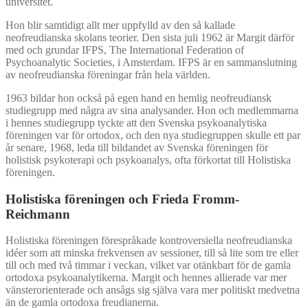
universitet.
Hon blir samtidigt allt mer uppfylld av den så kallade
neofreudianska skolans teorier. Den sista juli 1962 är Margit därför
med och grundar IFPS, The International Federation of
Psychoanalytic Societies, i Amsterdam. IFPS är en sammanslutning
av neofreudianska föreningar från hela världen.
1963 bildar hon också på egen hand en hemlig neofreudiansk
studiegrupp med några av sina analysander. Hon och medlemmarna
i hennes studiegrupp tyckte att den Svenska psykoanalytiska
föreningen var för ortodox, och den nya studiegruppen skulle ett par
år senare, 1968, leda till bildandet av Svenska föreningen för
holistisk psykoterapi och psykoanalys, ofta förkortat till Holistiska
föreningen.
Holistiska föreningen och Frieda Fromm-
Reichmann
Holistiska föreningen förespråkade kontroversiella neofreudianska
idéer som att minska frekvensen av sessioner, till så lite som tre eller
till och med två timmar i veckan, vilket var otänkbart för de gamla
ortodoxa psykoanalytikerna. Margit och hennes allierade var mer
vänsterorienterade och ansågs sig själva vara mer politiskt medvetna
än de gamla ortodoxa freudianerna.