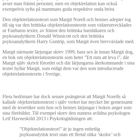
avser man främst personer, men en objektrelation kan också
exempelvis syfta på mammans goda respektive onda bröst.
Den objektrelationsteori som Margit Norell och hennes adepter tog
till sig var den brittiska objektrelationsteorin som vidareutvecklades
ur Fairbarns texter, av främst den brittiska barnläkaren och
psykoanalytikern Donald Winnicott och den brittiska
psykoanalytikern Harry Guntrip, som Margit även brevväxlade med.
Margit närmaste lärjungar skrev 1999, bara sex år innan Margit dog,
en bok om objektrelationsteorin som heter ”Ett rum att leva i”, där
Margit själv skrivit förordet och där lärjungarna återkommande i sina
texter hyllar Margit, som enligt dem var den som introducerade
objektrelationsteorin i Sverige.
Flera bedömare har dock senare poängterat att Margit Norells så
kallade objektrelationsteori i själv verket har mycket lite gemensamt
med de teoretiker som hon och hennes lärjungar i boken anger som
sina förebilder. Till exempel skrev den numera avlidna psykologen
Leif Havnesköld 2013 i Psykologtidningen att:
”Objektrelationsteori” är ju ingen enhetlig
psykoanalytisk teori utan ett flertal olika ’skolor’ och