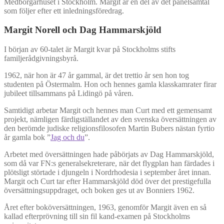
Medborgarhuset i Stockholm. Margit är en del av det panelsamtal
som följer efter ett inledningsföredrag.
Margit Norell och Dag Hammarskjöld
I början av 60-talet är Margit kvar på Stockholms stifts
familjerådgivningsbyrå.
1962, när hon är 47 år gammal, är det trettio år sen hon tog
studenten på Östermalm. Hon och hennes gamla klasskamrater firar
jubileet tillsammans på Lidingö på våren.
Samtidigt arbetar Margit och hennes man Curt med ett gemensamt
projekt, nämligen färdigställandet av den svenska översättningen av
den berömde judiske religionsfilosofen Martin Bubers nästan fyrtio
år gamla bok ”
Jag och du
”.
Arbetet med översättningen hade påbörjats av Dag Hammarskjöld,
som då var FN:s generalsekreterare, när det flygplan han färdades i
plötsligt störtade i djungeln i Nordrhodesia i september året innan.
Margit och Curt tar efter Hammarskjöld död över det prestigefulla
översättningsuppdraget, och boken ges ut av Bonniers 1962.
Året efter boköversättningen, 1963, genomför Margit även en så
kallad efterprövning till sin fil kand-examen på Stockholms