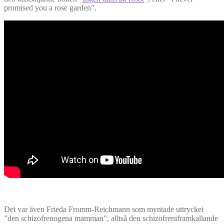
promised you a rose garden”.
Det var även Frieda Fromm-Reichmann som myntade uttrycket
”den schizofrenogena mamman”, alltså den schizofreniframkallande