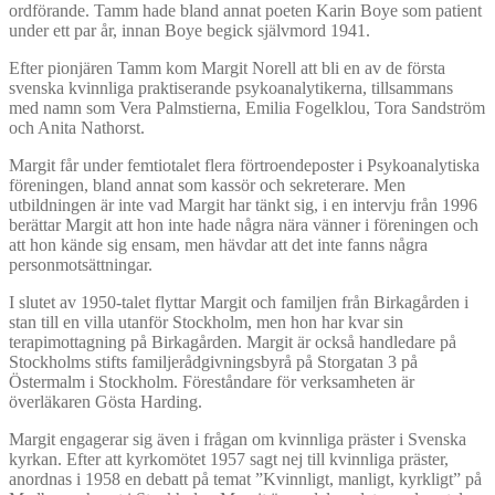
ordförande. Tamm hade bland annat poeten Karin Boye som patient
under ett par år, innan Boye begick självmord 1941.
Efter pionjären Tamm kom Margit Norell att bli en av de första
svenska kvinnliga praktiserande psykoanalytikerna, tillsammans
med namn som Vera Palmstierna, Emilia Fogelklou, Tora Sandström
och Anita Nathorst.
Margit får under femtiotalet flera förtroendeposter i Psykoanalytiska
föreningen, bland annat som kassör och sekreterare. Men
utbildningen är inte vad Margit har tänkt sig, i en intervju från 1996
berättar Margit att hon inte hade några nära vänner i föreningen och
att hon kände sig ensam, men hävdar att det inte fanns några
personmotsättningar.
I slutet av 1950-talet flyttar Margit och familjen från Birkagården i
stan till en villa utanför Stockholm, men hon har kvar sin
terapimottagning på Birkagården. Margit är också handledare på
Stockholms stifts familjerådgivningsbyrå på Storgatan 3 på
Östermalm i Stockholm. Föreståndare för verksamheten är
överläkaren Gösta Harding.
Margit engagerar sig även i frågan om kvinnliga präster i Svenska
kyrkan. Efter att kyrkomötet 1957 sagt nej till kvinnliga präster,
anordnas i 1958 en debatt på temat ”Kvinnligt, manligt, kyrkligt” på