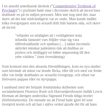
I en ansedd amerikansk lärobok (”
Comprehensive Textbook of
Psychiatry
”) i psykiatri hade man i decennier skrivit att incest bara
drabbade en på en miljon personer. Men inte nog med det, man
skrev att det inte nödvändigtvis var av ondo. Man kunde istället
tolka övergreppen som en sexuell drift från barnets sida, och skrev
att incest:
”erbjuder en möjlighet att i verkligheten testa
infantila fantasier vars följder visar sig vara
tillfredsställande och njutbara […] sådan incestuös
aktivitet minskar patientens risk att drabbas av
psykos och möjliggör en bättre anpassning till den
yttre världen.” (min översättning)
Som kontrast mot den absurda föreställningen, kom nu nya studier
som hävdade att minst var tionde flicka, eller till och med var femte
eller var tredje drabbades av sexuella övergrepp, och oftast var
förövaren pappan eller en styvpappa.
I samband med det började feministiska skribenter som
socialarbetaren Florence Rush och Harvardprofessorn Judith Lewis
Herman att återigen undersöka Sigmund Freuds tidiga teorier
(förförelseteorin). De menade nu att Freud hade gjort fel som
övergivit teorin och att han i själva verket gjorde det för att hans