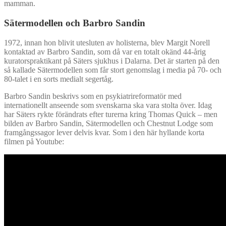
mamman.
Sätermodellen och Barbro Sandin
1972, innan hon blivit utesluten av holisterna, blev Margit Norell
kontaktad av Barbro Sandin, som då var en totalt okänd 44-årig
kuratorspraktikant på Säters sjukhus i Dalarna. Det är starten på den
så kallade Sätermodellen som får stort genomslag i media på 70- och
80-talet i en sorts medialt segertåg.
Barbro Sandin beskrivs som en psykiatrireformatör med
internationellt anseende som svenskarna ska vara stolta över. Idag
har Säters rykte förändrats efter turerna kring Thomas Quick – men
bilden av Barbro Sandin, Sätermodellen och Chestnut Lodge som
framgångssagor lever delvis kvar. Som i den här hyllande korta
filmen på Youtube: