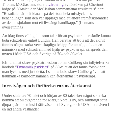
Thomas McGlashans stora
utvärdering
av försöken på Chestnut
lodge på 80-talet, där McGlashan sammanfattar resultatet så här:
”Resultaten är helt klara – på det stora hela misslyckades
behandlingen som den var upplagd med att ändra framåtskridandet
av denna sjukdom mot ett livslångt handikapp.” (Lennarts
översättning)
Än idag finns väldigt lite som talar för att psykoterapier skulle kunna
bota schizofreni enligt Lundin. Han berättar att trots att det aldrig
funnits några starka vetenskapliga belägg för att någon botat en
människa med schizofreni med hjälp av psykoterapi, så spreds den
myten i både USA och Sverige på 70- och 80-talet.
Bland annat skrev psykiatrinestorn Johan Cullberg sin inflytelserika
lärobok ”
Dynamisk psykiatri
” på 80-talet att det fanns försök där
man lyckats med just detta. I samma bok, skrev Cullberg även att
traumatiska barndomsminnen kan återhämtas i psykoterapi.
Incestvågen och förförelseteorins återkomst
Under slutet av 70-talet och början av 80-talet sker något som ska
komma att bli avgörande för Margit Norells liv, och samtidigt sätta
djupa spår inte minst i rättsväsendet i Sverige och USA, men även i
en rad andra västländer.