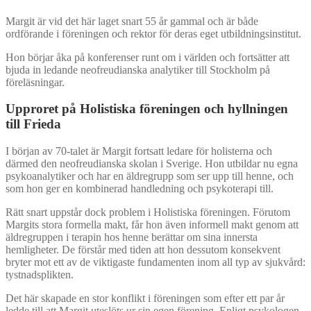
Margit är vid det här laget snart 55 år gammal och är både
ordförande i föreningen och rektor för deras eget utbildningsinstitut.
Hon börjar åka på konferenser runt om i världen och fortsätter att
bjuda in ledande neofreudianska analytiker till Stockholm på
föreläsningar.
Upproret på Holistiska föreningen och hyllningen
till Frieda
I början av 70-talet är Margit fortsatt ledare för holisterna och
därmed den neofreudianska skolan i Sverige. Hon utbildar nu egna
psykoanalytiker och har en äldregrupp som ser upp till henne, och
som hon ger en kombinerad handledning och psykoterapi till.
Rätt snart uppstår dock problem i Holistiska föreningen. Förutom
Margits stora formella makt, får hon även informell makt genom att
äldregruppen i terapin hos henne berättar om sina innersta
hemligheter. De förstår med tiden att hon dessutom konsekvent
bryter mot ett av de viktigaste fundamenten inom all typ av sjukvård:
tystnadsplikten.
Det här skapade en stor konflikt i föreningen som efter ett par år
ledde till att Margit uteslöts ur sin egen förening. Enligt psykologen