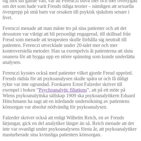
sig mot sin gamle vän, var att Ferenczi blivit mer och mer övertygad
om det som hade varit Freuds tidiga teorier – nämligen att sexuella
övergrepp på små barn var orsaken till psykisk sjukdom senare i
livet.
Ferenczi menade att man måste tro på sina patienter och att det
dessutom var viktigt att bli personligt engagerad, till skillnad från
Freud som menade att terapeuten skulle förhålla sig neutralt till
patienten. Ferenczi utvecklade under 20-talet mer och mer
kontroversiella metoder. Han sa exempelvis åt patienterna att sluta
onanera för att bygga upp en större spänning som kunde underlätta
analysen.
Ferenczi kysstes också med patienter vilket gjorde Freud upprörd.
Freuds rädsla för att psykoanalysen skulle spåra ur och få dåligt
rykte var inte ogrundad. Forskaren Ernst Falzeder skriver till
exempel i boken ”
Psychoanalytic filiations
”, att på ett möte på
Wiens psykoanalytiska sällskap 1909 ska psykoanalytikern Eduard
Hitschmann ha sagt att en inledande undersökning av patientens
könsorgan var absolut nödvändig för psykoanalysen.
Falzeder skriver också att enligt Wilhelm Reich, en av Freuds
lärjungar, gick en del analytiker längre än så. Reich menade att det
inte var ovanligt under psykoanalysens första år, att psykoanalytiker
masturberade sina kvinnliga patienters könsorgan.