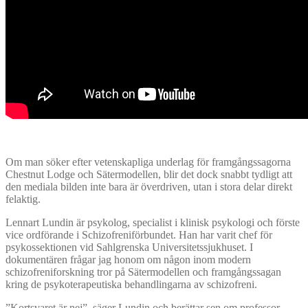
Om man söker efter vetenskapliga underlag för framgångssagorna
Chestnut Lodge och Sätermodellen, blir det dock snabbt tydligt att
den mediala bilden inte bara är överdriven, utan i stora delar direkt
felaktig.
Lennart Lundin är psykolog, specialist i klinisk psykologi och förste
vice ordförande i Schizofreniförbundet. Han har varit chef för
psykossektionen vid Sahlgrenska Universitetssjukhuset. I
dokumentären frågar jag honom om någon inom modern
schizofreniforskning tror på Sätermodellen och framgångssagan
kring de psykoterapeutiska behandlingarna av schizofreni.
”Kortsvaret är nej”, säger Lundin och berättar sen om professor