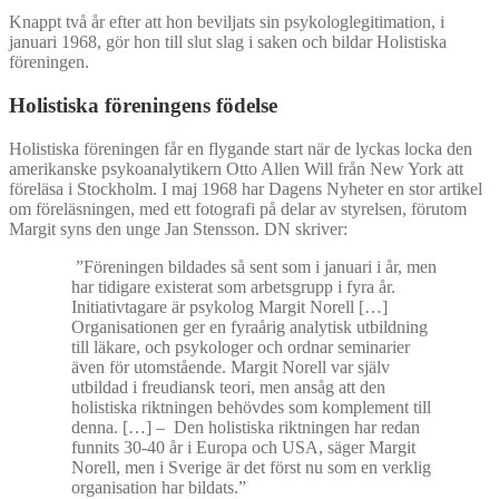
Knappt två år efter att hon beviljats sin psykologlegitimation, i
januari 1968, gör hon till slut slag i saken och bildar Holistiska
föreningen.
Holistiska föreningens födelse
Holistiska föreningen får en flygande start när de lyckas locka den
amerikanske psykoanalytikern Otto Allen Will från New York att
föreläsa i Stockholm. I maj 1968 har Dagens Nyheter en stor artikel
om föreläsningen, med ett fotografi på delar av styrelsen, förutom
Margit syns den unge Jan Stensson. DN skriver:
”Föreningen bildades så sent som i januari i år, men
har tidigare existerat som arbetsgrupp i fyra år.
Initiativtagare är psykolog Margit Norell […]
Organisationen ger en fyraårig analytisk utbildning
till läkare, och psykologer och ordnar seminarier
även för utomstående. Margit Norell var själv
utbildad i freudiansk teori, men ansåg att den
holistiska riktningen behövdes som komplement till
denna. […] – Den holistiska riktningen har redan
funnits 30-40 år i Europa och USA, säger Margit
Norell, men i Sverige är det först nu som en verklig
organisation har bildats.”