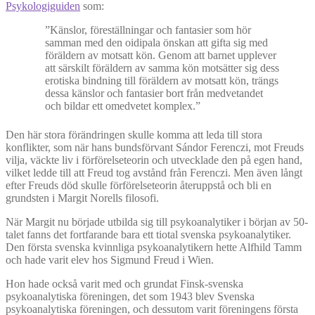
Psykologiguiden
som:
”Känslor, föreställningar och fantasier som hör
samman med den oidipala önskan att gifta sig med
föräldern av motsatt kön. Genom att barnet upplever
att särskilt föräldern av samma kön motsätter sig dess
erotiska bindning till föräldern av motsatt kön, trängs
dessa känslor och fantasier bort från medvetandet
och bildar ett omedvetet komplex.”
Den här stora förändringen skulle komma att leda till stora
konflikter, som när hans bundsförvant Sándor Ferenczi, mot Freuds
vilja, väckte liv i förförelseteorin och utvecklade den på egen hand,
vilket ledde till att Freud tog avstånd från Ferenczi. Men även långt
efter Freuds död skulle förförelseteorin återuppstå och bli en
grundsten i Margit Norells filosofi.
När Margit nu började utbilda sig till psykoanalytiker i början av 50-
talet fanns det fortfarande bara ett tiotal svenska psykoanalytiker.
Den första svenska kvinnliga psykoanalytikern hette Alfhild Tamm
och hade varit elev hos Sigmund Freud i Wien.
Hon hade också varit med och grundat Finsk-svenska
psykoanalytiska föreningen, det som 1943 blev Svenska
psykoanalytiska föreningen, och dessutom varit föreningens första