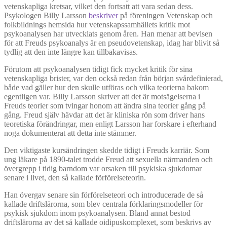
vetenskapliga kretsar, vilket den fortsatt att vara sedan dess.
Psykologen Billy Larsson
beskriver
på föreningen Vetenskap och
folkbildnings hemsida hur vetenskapssamhällets kritik mot
psykoanalysen har utvecklats genom åren. Han menar att bevisen
för att Freuds psykoanalys är en pseudovetenskap, idag har blivit så
tydlig att den inte längre kan tillbakavisas.
Förutom att psykoanalysen tidigt fick mycket kritik för sina
vetenskapliga brister, var den också redan från början svårdefinierad,
både vad gäller hur den skulle utföras och vilka teorierna bakom
egentligen var. Billy Larsson skriver att det är motsägelserna i
Freuds teorier som tvingar honom att ändra sina teorier gång på
gång. Freud själv hävdar att det är kliniska rön som driver hans
teoretiska förändringar, men enligt Larsson har forskare i efterhand
noga dokumenterat att detta inte stämmer.
Den viktigaste kursändringen skedde tidigt i Freuds karriär. Som
ung läkare på 1890-talet trodde Freud att sexuella närmanden och
övergrepp i tidig barndom var orsaken till psykiska sjukdomar
senare i livet, den så kallade förförelseteorin.
Han övergav senare sin förförelseteori och introducerade de så
kallade driftslärorna, som blev centrala förklaringsmodeller för
psykisk sjukdom inom psykoanalysen. Bland annat bestod
driftslärorna av det så kallade oidipuskomplexet, som beskrivs av