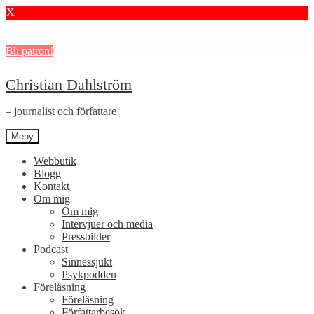
X
Stötta mitt journalistiska arbete i psykiatrin och få granskningar och
dokumentärer.
Bli patron!
Hoppa
Hoppa
Christian Dahlström
till
till
navigering
innehåll
– journalist och författare
Meny
Webbutik
Blogg
Kontakt
Om mig
Om mig
Intervjuer och media
Pressbilder
Podcast
Sinnessjukt
Psykpodden
Föreläsning
Föreläsning
Författarbesök