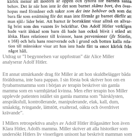
Utdrag ur ”I begynnelsen var uppfostran” där Alice Miller
analyserar Adolf Hitler.
Ett annat utmärkande drag för Miller är att hon skuldbelägger båda
föräldrarna, inte bara pappan. I sin första bok skriver hon om en
fyrabarnsmamma som i början av terapin beskriver sin gamla
mamma som en varmhjärtad kvinna. Men efter terapin hos Miller
upplevde patienten istället sin gamla mamma som ”härsklysten,
anspråksfull, kontrollerande, manipulerande, elak, kall, dum,
småaktig, tvingande, lättstött, exalterad, oäkta och överdrivet
krävande”.
I Millers retrospektiva analys av Adolf Hitler ifrågasätter hon även
Klara Hitler, Adolfs mamma. Miller skriver att alla historiker som
undersökt Hitlers liv visserligen unisont har beskrivit mamman som