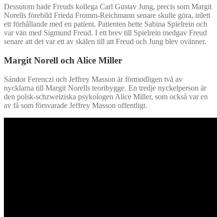
Dessutom hade Freuds kollega Carl Gustav Jung, precis som Margit
Norells förebild Frieda Fromm-Reichmann senare skulle göra, inlett
ett förhållande med en patient. Patienten hette Sabina Spielrein och
var vän med Sigmund Freud. I ett brev till Spielrein medgav Freud
senare att det var ett av skälen till att Freud och Jung blev ovänner.
Margit Norell och Alice Miller
Sándor Ferenczi och Jeffrey Masson är förmodligen två av
nycklarna till Margit Norells teoribygge. En tredje nyckelperson är
den polsk-schzweiziska psykologen Alice Miller, som också var en
av få som försvarade Jeffrey Masson offentligt.