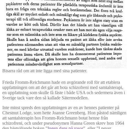
Bisarra råd om att inte ligga med sina patienter.
Frieda Fromm-Reichmann hade en avgörande roll för att etablera
uppfattningen om att det går att bota schizofreni med samtalsterapi,
en uppfattning som skulle få fäste i både USA och sedermera även i
Sverige tack vare den så kallade Sätermodellen.
Inte minst spreds den uppfattningen av en av hennes patienter på
Chestnut Lodge, som hette Joanne Greenberg. Hon påstod nämligen
att samtalsterapin hos Fromm-Reichmann botat henne från
schizofreni, och under pseudonymen Hanna Green skrev hon 1964
den bästsäljande boken ”
Ingen dans på rosor
”, eller ”I never