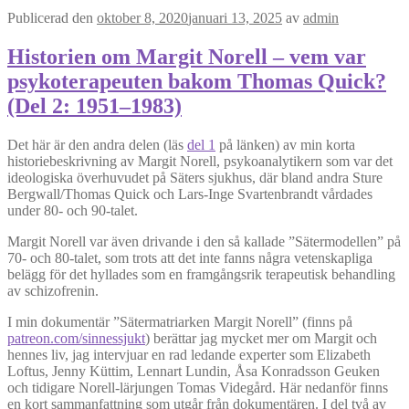
Publicerad den
oktober 8, 2020
januari 13, 2025
av
admin
Historien om Margit Norell – vem var
psykoterapeuten bakom Thomas Quick?
(Del 2: 1951–1983)
Det här är den andra delen (läs
del 1
på länken) av min korta
historiebeskrivning av Margit Norell, psykoanalytikern som var det
ideologiska överhuvudet på Säters sjukhus, där bland andra Sture
Bergwall/Thomas Quick och Lars-Inge Svartenbrandt vårdades
under 80- och 90-talet.
Margit Norell var även drivande i den så kallade ”Sätermodellen” på
70- och 80-talet, som trots att det inte fanns några vetenskapliga
belägg för det hyllades som en framgångsrik terapeutisk behandling
av schizofrenin.
I min dokumentär ”Sätermatriarken Margit Norell” (finns på
patreon.com/sinnessjukt
) berättar jag mycket mer om Margit och
hennes liv, jag intervjuar en rad ledande experter som Elizabeth
Loftus, Jenny Küttim, Lennart Lundin, Åsa Konradsson Geuken
och tidigare Norell-lärjungen Tomas Videgård. Här nedanför finns
en kort sammanfattning som utgår från dokumentären. I del två av