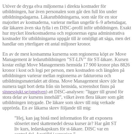
Utöver de dryga elva miljonerna i direkta kostnader för
utbildningen, har även personalen som går den full lön under
utbildningsdagarna. Läkarutbildningarna, som står för en stor
majoritet av kostnaderna, varierar mellan ungefär 6–9 arbetsdagar,
där läkaren även ska fylla i en DISC-profil inför utbildningen. Exakt
hur mycket lönekostnaderna och regionernas egna administrativa
kostnader för utbildningarna uppgår till är omöjligt att säga, men det
handlar om ytterligare ett antal miljoner kronor.
En av de mest kostsamma kurserna som regionerna köpt av Move
Management är ledarutbildningen ”ST-LIV” för ST-läkare. Kursen
kostar enligt Move Managements hemsida 17 900 kronor plus 8826
kronor i kost och logi per person, men kostnaden och längden på
utbildningen varierar mellan regionerna av fakturorna och
utbildningsmaterialet att döma. Move Management skrev (de har
numera tagit bort detta från sin hemsida, screenshot finns på
sinnessjukt.se/omgiven
) att DISC-analysen: ”ligger till grund för
stora delar av kursens innehåll”, vilket även flera läkare som gått
utbildningen intygade. De läkare som skrev till mig verkade
upprörda. En av läkarna skrev följande till mig:
”Hej, kan jag bistå med information för att exponera
slöseriet med skattemedel dessa kurser är? Har gått ST
liv kurs, ledarskapskurs för st-läkare. DISC var en