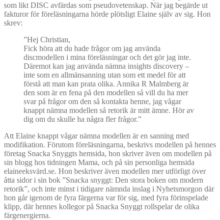
som likt DISC avfärdas som pseudovetenskap. När jag begärde ut
fakturor för föreläsningarna hörde plötsligt Elaine själv av sig. Hon
skrev:
”Hej Christian,
Fick höra att du hade frågor om jag använda
discmodellen i mina föreläsningar och det gör jag inte.
Däremot kan jag använda nämna insights discovery –
inte som en allmänsanning utan som ett medel för att
förstå att man kan prata olika. Annika R Malmberg är
den som är en fena på den modellen så vill du ha mer
svar på frågor om den så kontakta henne, jag vågar
knappt nämna modellen så retorik är mitt ämne. Hör av
dig om du skulle ha några fler frågor.”
Att Elaine knappt vågar nämna modellen är en sanning med
modifikation. Förutom föreläsningarna, beskrivs modellen på hennes
företag Snacka Snyggts hemsida, hon skriver även om modellen på
sin blogg hos tidningen Mama, och på sin personliga hemsida
elaineeksvärd.se. Hon beskriver även modellen mer utförligt över
åtta sidor i sin bok ”Snacka snyggt: Den stora boken om modern
retorik”, och inte minst i tidigare nämnda inslag i Nyhetsmorgon där
hon går igenom de fyra färgerna var för sig, med fyra förinspelade
klipp, där hennes kollegor på Snacka Snyggt rollspelar de olika
färgenergierna.