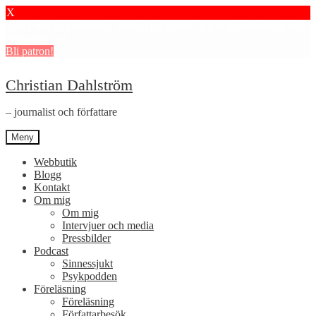
X
Stötta mitt journalistiska arbete i psykiatrin och få granskningar och
dokumentärer.
Bli patron!
Hoppa
Hoppa
Christian Dahlström
till
till
navigering
innehåll
– journalist och författare
Meny
Webbutik
Blogg
Kontakt
Om mig
Om mig
Intervjuer och media
Pressbilder
Podcast
Sinnessjukt
Psykpodden
Föreläsning
Föreläsning
Författarbesök