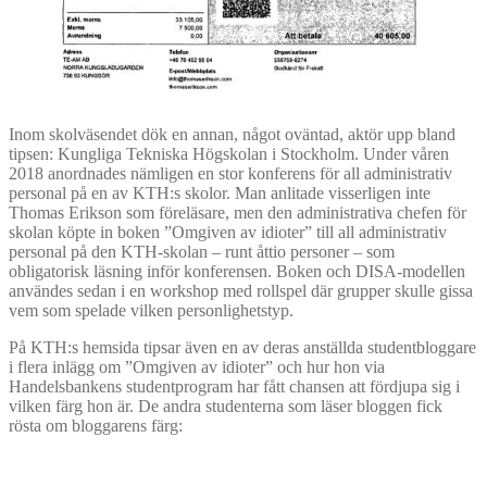
Inom skolväsendet dök en annan, något oväntad, aktör upp bland
tipsen: Kungliga Tekniska Högskolan i Stockholm. Under våren
2018 anordnades nämligen en stor konferens för all administrativ
personal på en av KTH:s skolor. Man anlitade visserligen inte
Thomas Erikson som föreläsare, men den administrativa chefen för
skolan köpte in boken ”Omgiven av idioter” till all administrativ
personal på den KTH-skolan – runt åttio personer – som
obligatorisk läsning inför konferensen. Boken och DISA-modellen
användes sedan i en workshop med rollspel där grupper skulle gissa
vem som spelade vilken personlighetstyp.
På KTH:s hemsida tipsar även en av deras anställda studentbloggare
i flera inlägg om ”Omgiven av idioter” och hur hon via
Handelsbankens studentprogram har fått chansen att fördjupa sig i
vilken färg hon är. De andra studenterna som läser bloggen fick
rösta om bloggarens färg: