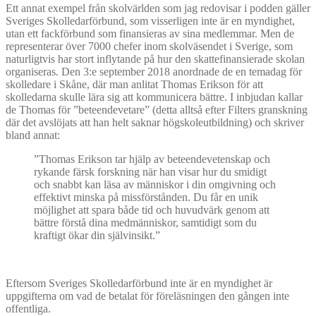
Ett annat exempel från skolvärlden som jag redovisar i podden gäller
Sveriges Skolledarförbund, som visserligen inte är en myndighet,
utan ett fackförbund som finansieras av sina medlemmar. Men de
representerar över 7000 chefer inom skolväsendet i Sverige, som
naturligtvis har stort inflytande på hur den skattefinansierade skolan
organiseras. Den 3:e september 2018 anordnade de en temadag för
skolledare i Skåne, där man anlitat Thomas Erikson för att
skolledarna skulle lära sig att kommunicera bättre. I inbjudan kallar
de Thomas för ”beteendevetare” (detta alltså efter Filters granskning
där det avslöjats att han helt saknar högskoleutbildning) och skriver
bland annat:
”Thomas Erikson tar hjälp av beteendevetenskap och
rykande färsk forskning när han visar hur du smidigt
och snabbt kan läsa av människor i din omgivning och
effektivt minska på missförstånden. Du får en unik
möjlighet att spara både tid och huvudvärk genom att
bättre förstå dina medmänniskor, samtidigt som du
kraftigt ökar din självinsikt.”
Eftersom Sveriges Skolledarförbund inte är en myndighet är
uppgifterna om vad de betalat för föreläsningen den gången inte
offentliga.