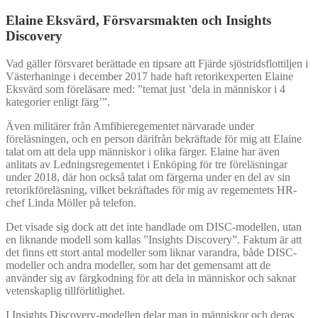
Elaine Eksvärd, Försvarsmakten och Insights
Discovery
Vad gäller försvaret berättade en tipsare att Fjärde sjöstridsflottiljen i
Västerhaninge i december 2017 hade haft retorikexperten Elaine
Eksvärd som föreläsare med: ”temat just ’dela in människor i 4
kategorier enligt färg’”.
Även militärer från Amfibieregementet närvarade under
föreläsningen, och en person därifrån bekräftade för mig att Elaine
talat om att dela upp människor i olika färger. Elaine har även
anlitats av Ledningsregementet i Enköping för tre föreläsningar
under 2018, där hon också talat om färgerna under en del av sin
retorikföreläsning, vilket bekräftades för mig av regementets HR-
chef Linda Möller på telefon.
Det visade sig dock att det inte handlade om DISC-modellen, utan
en liknande modell som kallas ”Insights Discovery”. Faktum är att
det finns ett stort antal modeller som liknar varandra, både DISC-
modeller och andra modeller, som har det gemensamt att de
använder sig av färgkodning för att dela in människor och saknar
vetenskaplig tillförlitlighet.
I Insights Discovery-modellen delar man in människor och deras