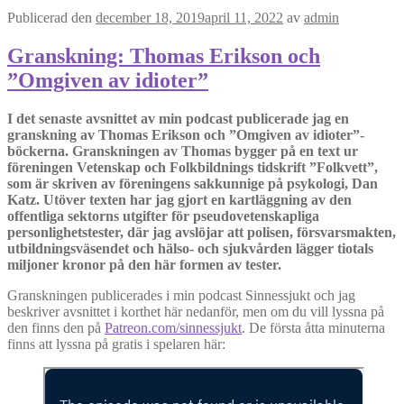
Publicerad den
december 18, 2019
april 11, 2022
av
admin
Granskning: Thomas Erikson och
”Omgiven av idioter”
I det senaste avsnittet av min podcast publicerade jag en
granskning av Thomas Erikson och ”Omgiven av idioter”-
böckerna. Granskningen av Thomas bygger på en text ur
föreningen Vetenskap och Folkbildnings tidskrift ”Folkvett”,
som är skriven av föreningens sakkunnige på psykologi, Dan
Katz. Utöver texten har jag gjort en kartläggning av den
offentliga sektorns utgifter för pseudovetenskapliga
personlighetstester, där jag avslöjar att polisen, försvarsmakten,
utbildningsväsendet och hälso- och sjukvården lägger tiotals
miljoner kronor på den här formen av tester.
Granskningen publicerades i min podcast Sinnessjukt och jag
beskriver avsnittet i korthet här nedanför, men om du vill lyssna på
den finns den på
Patreon.com/sinnessjukt
. De första åtta minuterna
finns att lyssna på gratis i spelaren här: