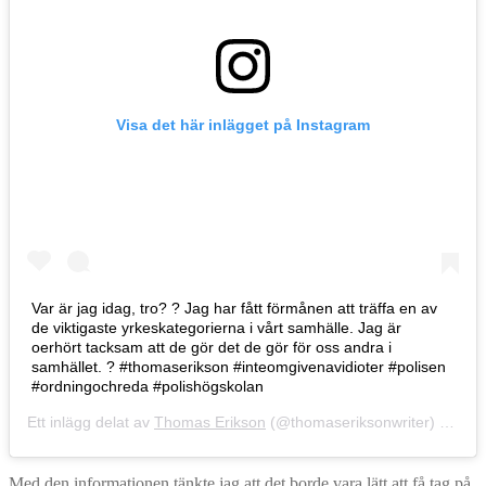
Visa det här inlägget på Instagram
Var är jag idag, tro? ? Jag har fått förmånen att träffa en av
de viktigaste yrkeskategorierna i vårt samhälle. Jag är
oerhört tacksam att de gör det de gör för oss andra i
samhället. ? #thomaserikson #inteomgivenavidioter #polisen
#ordningochreda #polishögskolan
Ett inlägg delat av
Thomas Erikson
(@thomaseriksonwriter)
4 Sep 
Med den informationen tänkte jag att det borde vara lätt att få tag på