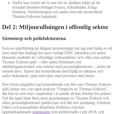
Varför han tycker att en stor del av skulden faller på till
exempel Bonnier-förlaget Forum, Aftonbladet, Fråga
Doktorn, Nyhetsmorgon och andra som inte kontrollerat
Thomas Eriksons bakgrund
Del 2: Miljonrullningen i offentlig sektor
Sörentorp och polisfakturorna
Som en uppföljning på tidigare granskningar har jag med hjälp av ett
stort antal tips kartlagt hur pass vanligt DISC-metoden och andra
liknande modeller är i offentliga verksamheter, och vilka som anlitat
Thomas Erikson själv – eller andra föreläsare och
utbildningskonsulter som arbetar med personlighetstester – under de
senaste åren. Tipsen har kontrollerats med hjälp av fakturor och
andra dokument, samt intervjuer med personer med insyn.
Den första uppgiften jag kontrollerade var den som Thomas Erikson
själv pratar om i sin egen podcast ”Omgiven av Thomas Erikson”,
där han så sent som i september i år påstår att han föreläst för poliser.
Vid det laget hade flera stora granskningar av Thomas Erikson och
olika personlighetstester publicerats och fått stor spridning. Förutom
Filters och journalisten Madelene Pollnows mycket
uppmärksammade
granskning
som publicerades i juli 2018, och