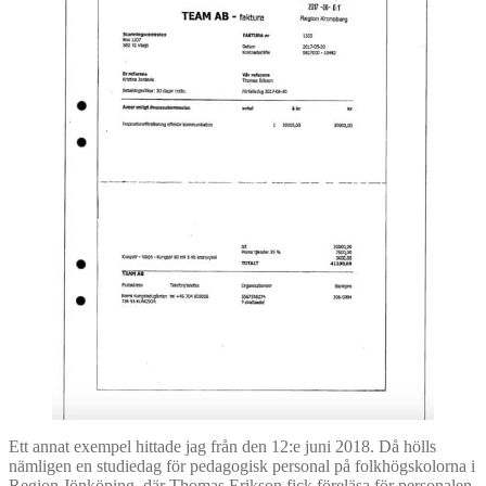
Ett annat exempel hittade jag från den 12:e juni 2018. Då hölls
nämligen en studiedag för pedagogisk personal på folkhögskolorna i
Region Jönköping, där Thomas Erikson fick föreläsa för personalen.