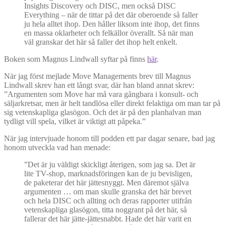
Insights Discovery och DISC, men också DISC
Everything – när de tittar på det där oberoende så faller
ju hela alltet ihop. Den håller liksom inte ihop, det finns
en massa oklarheter och felkällor överallt. Så när man
väl granskar det här så faller det ihop helt enkelt.
Boken som Magnus Lindwall syftar på finns
här
.
När jag först mejlade Move Managements brev till Magnus
Lindwall skrev han ett långt svar, där han bland annat skrev:
”Argumenten som Move har må vara gångbara i konsult- och
säljarkretsar, men är helt tandlösa eller direkt felaktiga om man tar på
sig vetenskapliga glasögon. Och det är på den planhalvan man
tydligt vill spela, vilket är viktigt att påpeka.”
När jag intervjuade honom till podden ett par dagar senare, bad jag
honom utveckla vad han menade:
”Det är ju väldigt skickligt återigen, som jag sa. Det är
lite TV-shop, marknadsföringen kan de ju bevisligen,
de paketerar det här jättesnyggt. Men däremot själva
argumenten … om man skulle granska det här brevet
och hela DISC och allting och deras rapporter utifrån
vetenskapliga glasögon, titta noggrant på det här, så
fallerar det här jätte-jättesnabbt. Hade det här varit en