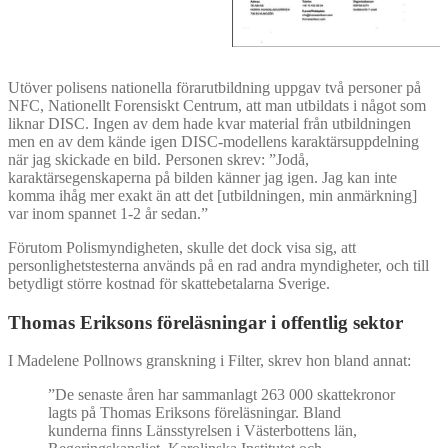
Utöver polisens nationella förarutbildning uppgav två personer på
NFC, Nationellt Forensiskt Centrum, att man utbildats i något som
liknar DISC. Ingen av dem hade kvar material från utbildningen
men en av dem kände igen DISC-modellens karaktärsuppdelning
när jag skickade en bild. Personen skrev: ”Jodå,
karaktärsegenskaperna på bilden känner jag igen. Jag kan inte
komma ihåg mer exakt än att det [utbildningen, min anmärkning]
var inom spannet 1-2 år sedan.”
Förutom Polismyndigheten, skulle det dock visa sig, att
personlighetstesterna används på en rad andra myndigheter, och till
betydligt större kostnad för skattebetalarna Sverige.
Thomas Eriksons föreläsningar i offentlig sektor
I Madelene Pollnows granskning i Filter, skrev hon bland annat:
”De senaste åren har sammanlagt 263 000 skattekronor
lagts på Thomas Eriksons föreläsningar. Bland
kunderna finns Länsstyrelsen i Västerbottens län,