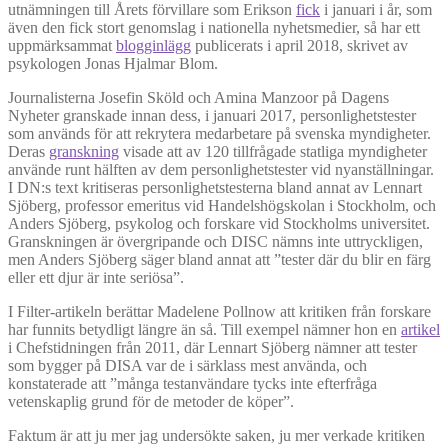
utnämningen till Årets förvillare som Erikson
fick
i januari i år, som
även den fick stort genomslag i nationella nyhetsmedier, så har ett
uppmärksammat
blogginlägg
publicerats i april 2018, skrivet av
psykologen Jonas Hjalmar Blom.
Journalisterna Josefin Sköld och Amina Manzoor på Dagens
Nyheter granskade innan dess, i januari 2017, personlighetstester
som används för att rekrytera medarbetare på svenska myndigheter.
Deras
granskning
visade att av 120 tillfrågade statliga myndigheter
använde runt hälften av dem personlighetstester vid nyanställningar.
I DN:s text kritiseras personlighetstesterna bland annat av Lennart
Sjöberg, professor emeritus vid Handelshögskolan i Stockholm, och
Anders Sjöberg, psykolog och forskare vid Stockholms universitet.
Granskningen är övergripande och DISC nämns inte uttryckligen,
men Anders Sjöberg säger bland annat att ”tester där du blir en färg
eller ett djur är inte seriösa”.
I Filter-artikeln berättar Madelene Pollnow att kritiken från forskare
har funnits betydligt längre än så. Till exempel nämner hon en
artikel
i Chefstidningen från 2011, där Lennart Sjöberg nämner att tester
som bygger på DISA var de i särklass mest använda, och
konstaterade att ”många testanvändare tycks inte efterfråga
vetenskaplig grund för de metoder de köper”.
Faktum är att ju mer jag undersökte saken, ju mer verkade kritiken