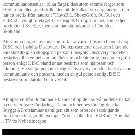
kommunikationsstilar i olika färger, dessutom samma färger som
DISC-modellen, med skillnaden att de kallas fyra färgenergier, och
har ett prefix från naturen: ”HavsBlå, SkogsGrön, SolGul och
EldRöd”, enligt företaget The Insights Group Limited, som säljer
produkten i Sverige, men som har sitt huvudsäte i Dundee,
Skottland.
Att samma färger används kan förklara varför tipsaren blandat ihop
DISC och Insights Discovery. De representerar dessutom liknande
karaktärsdrag: en skogsgrön person i Insights Discovery-modellen
beskrivs till exempel som omtänksam och tålmodig, medan en grön
person enligt DISC bland annat beskrivs som hjälpsam och
tålmodig. En solgul person i Insight Discoverys modell beskrivs som
kommunikativ och pratsam, medan en gul person enligt DISC
beskrivs som utåtrikad och verbal:
Att tipsaren från flottan hade blandat ihop de här två modellerna kan
ha en ytterligare förklaring. Elaine och hennes företag Snacka
Snyggt AB utelämnar nämligen allt som oftast de särskiljande
prefixen och säger till exempel ”röd” istället för ”EldRöd”. Som här,
i TV4:s Nyhetsmorgon: