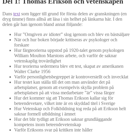
Del 1: Thomas Erikson och vetenskapen
Dans
text
som ligger till grund för första delen av granskningen (en
dryg timme) finns alltså att läsa i sin helhet på länkarna här. I den
delen går han igenom bland annat följande:
Hur ”Omgiven av idioter” slog igenom och blev en bästsäljare
När och hur boken började kritiseras av psykologer och
forskare
Hur färgteorierna uppstod på 1920-talet genom psykologen
William Moulton Marstons arbete, och varför de saknar
vetenskaplig trovärdighet
Hur teorierna sedermera blev ett test, skapat av amerikanen
Walter Clarke 1956
Varför personlighetsbegreppet är kontroversiellt och invecklat
Hur testet kan ställa till det om man använder det på
arbetsplatser, genom att exempelvis skylla problem på
arbetsplatsen på att vissa medarbetare ”är” vissa färger
Hur det kommer sig att Thomas Erikson kallar sig för
beteendevetare, vilket inte är en skyddad titel i Sverige
Hur Vetenskap och Folkbildning tog reda på att Erikson helt
saknar formell utbildning i ämnet
Hur det blir tydligt att Erikson saknar grundläggande
kompetens inom beteendevetenskap
Varför Eriksons svar på kritiken inte håller