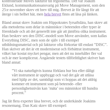
kontrollerade Moves fakturor till regionerna. Det var Joakim
Eklund, kommunikationsansvarig på Move Management, som den
25:e november skrev ett brev till mig. Brevet är för långt för att
återge i sin helhet här, men
hela brevet
finns att läsa på länken.
Bland annat skrev Joakim om Hippokrates fyrsaftslära, han skrev att
alla metoderna som delar in människor i beteenden eller typer är
förenklade och att det generellt inte går att jämföra olika instrument.
Han beskrev sen den DISC-modell som Move använder, som kallas
Everything DISC, men som de själv i till exempel
utbildningsmaterial och på fakturor ofta förkortar till endast ”DISC”.
Han skriver att det är ett moderniserat och förbättrat instrument,
vilket har kostat mycket pengar, men att det nu innehåller fler val
och är mer komplicerat. Angående testets tillförlitlighet skriver han
bland annat:
”Vi ska naturligtvis kunna förklara hur bra eller dåligt
vårt instrument är uppbyggt och vad det går att utläsa
med hjälp av det, samtidigt som vi hoppas att det aldrig
kommer ett instrument som på beteende- eller
personlighetsnivån kan ’mäta’ oss människor till hundra
procent.”
Jag lät flera experter läsa brevet, och de underkände Joakims
resonemang. Dan Katz skrev till exempel: