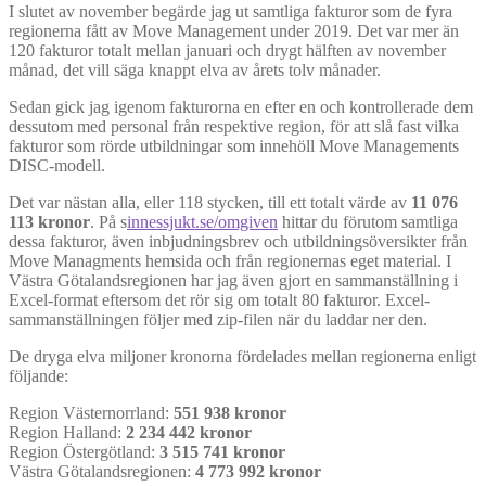
I slutet av november begärde jag ut samtliga fakturor som de fyra
regionerna fått av Move Management under 2019. Det var mer än
120 fakturor totalt mellan januari och drygt hälften av november
månad, det vill säga knappt elva av årets tolv månader.
Sedan gick jag igenom fakturorna en efter en och kontrollerade dem
dessutom med personal från respektive region, för att slå fast vilka
fakturor som rörde utbildningar som innehöll Move Managements
DISC-modell.
Det var nästan alla, eller 118 stycken, till ett totalt värde av
11 076
113 kronor
. På s
innessjukt.se/omgiven
hittar du förutom samtliga
dessa fakturor, även inbjudningsbrev och utbildningsöversikter från
Move Managments hemsida och från regionernas eget material. I
Västra Götalandsregionen har jag även gjort en sammanställning i
Excel-format eftersom det rör sig om totalt 80 fakturor. Excel-
sammanställningen följer med zip-filen när du laddar ner den.
De dryga elva miljoner kronorna fördelades mellan regionerna enligt
följande:
Region Västernorrland:
551 938 kronor
Region Halland:
2 234 442 kronor
Region Östergötland:
3 515 741 kronor
Västra Götalandsregionen:
4 773 992 kronor