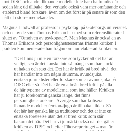
mot DISC och andra liknande modeller inte bara ha funnits där
sedan lång tid tillbaka, den verkade också vara mer omfattande och
etablerad bland forskare, även om det först är på senare år som den
nått ut i större mediekanaler.
Magnus Lindwall är professor i psykologi på Göteborgs universitet,
och en av de som Thomas Erikson har med som referenslitteratur i
slutet av ”Omgiven av psykopater”. Men Magnus är också en av
Thomas Eriksons och personlighetstesternas främsta kritiker. I
podden kommenterade han frågan om hur etablerad kritiken är:
”Det finns ju inte en forskare som tycker att det här är
vettigt, sen är det kanske inte så många som har stuckit
ut hakan och sagt det. Det här är kritik på bred nivå, det
här handlar inte om några skumma, avundsjuka,
enstaka journalister eller forskare som är avundsjuka på
DISC eller så. Det här är en allmän bred kritik på alla
de här typerna av modellerna, som inte håller. Kritiken
har ju förekommit ganska länge, det finns
personlighetsforskare i Sverige som har kritiserat
liknande modeller femton-tjugo år tillbaka i tiden. Så
det här har ganska långa traditioner och det är inte en
enstaka företeelse utan det är bred kritik som står
bakom det här. Det har vi ju märkt också när det gäller
kritiken av DISC och efter Filter-reportraget – man är