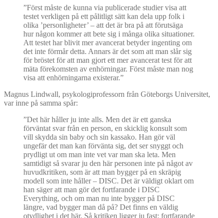
”Först måste de kunna via publicerade studier visa att
testet verkligen på ett pålitligt sätt kan dela upp folk i
olika ’personligheter’ – att det är bra på att förutsäga
hur någon kommer att bete sig i många olika situationer.
Att testet har blivit mer avancerat betyder ingenting om
det inte förmår detta. Annars är det som att man slår sig
för bröstet för att man gjort ett mer avancerat test för att
mäta förekomsten av enhörningar. Först måste man nog
visa att enhörningarna existerar.”
Magnus Lindwall, psykologiprofessorn från Göteborgs Universitet,
var inne på samma spår:
”Det här håller ju inte alls. Men det är ett ganska
förväntat svar från en person, en skicklig konsult som
vill skydda sin baby och sin kassako. Han gör väl
ungefär det man kan förvänta sig, det ser snyggt och
prydligt ut om man inte vet var man ska leta. Men
samtidigt så svarar ju den här personen inte på något av
huvudkritiken, som är att man bygger på en skräpig
modell som inte håller – DISC. Det är väldigt oklart om
han säger att man gör det fortfarande i DISC
Everything, och om man nu inte bygger på DISC
längre, vad bygger man då på? Det finns en väldig
otydlighet i det här. Så kritiken ligger ju fast: fortfarande