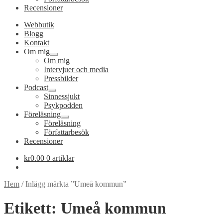
Recensioner
Webbutik
Blogg
Kontakt
Om mig
Expandera
Om mig
undermeny
Intervjuer och media
Pressbilder
Podcast
Expandera
Sinnessjukt
undermeny
Psykpodden
Föreläsning
Expandera
Föreläsning
undermeny
Författarbesök
Recensioner
kr
0.00
0 artiklar
Hem
/
Inlägg märkta ”Umeå kommun”
Etikett:
Umeå kommun