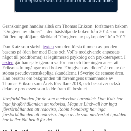
Granskningen handlar alltså om Thomas Erikson, författaren bakom
”Omgiven av idioter” – den bästsäljande boken från 2014 som har
fått flera uppföljare, däribland ”Omgiven av psykopater” från 2017.
Dan Katz som skrivit
texten
som den första timmen av podden
baseras på (den har med Dans och VoF:s medgivande anpassats
något till poddformat) är legitimerad psykolog och psykoterapeut. I
texten
går han själv igenom varför han och föreningen anser att
Eriksons framgångar med boken ”Omgiven av idioter” är en av de
största pseudovetenskapliga skandalerna i Sverige de senaste åren.
Han berättar om bakgrunden till föreningens utnämnande av
Thomas Erikson som Årets förvillare 2018, och beskriver också
delar av processen som ledde fram till beslutet.
Jävsförhållanden för de som medverkar i avsnittet: Dan Katz har
inga jävsförhållanden att redovisa, Magnus Lindwall har inga
jävsförhållanden att redovisa, Robin Fondberg har inga
jävsförhållanden att redovisa. Ingen av de som medverkat i podden
har heller fått betalt för det.