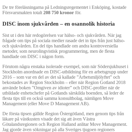
De tre föreläsningarna på Ledningsregementet i Enköping, kostade
Försvarsmakten totalt
208 750 kronor
för.
DISC inom sjukvården – en osannolik historia
Sist ut i den här redogörelsen var hälso- och sjukvården. När jag
frågade om tips på sociala medier rasade det in tips från just hälso-
och sjukvården. En del tips handlade om andra kontroversiella
metoder, som neurolingvistisk programmering, men de flesta
handlade om DISC i någon form.
Förutom några enstaka isolerade exempel, som när Södersjukhuset i
Stockholm anordnade en DISC-utbildning för en arbetsgrupp under
2016 – som var en del av det så kallade ”Arbetsmiljölyftet” och
bekostades av Region Stockholm – eller när Region Gotland 2018
använde boken ”Omgiven av idioter” och DISC-profiler när de
utbildade enhetschefer på Gotlands särskilda boenden, så leder de
flesta tips till en också samma konsultbolag, nämligen Move
Management (eller Move D Management AB).
De första tipsen gällde Region Östergötland, men genom tips från
läkare på västkusten visade det sig att även Västra
Götalandsregionen och Region Halland anlitar Move Management.
Jag gjorde även sökningar på alla Sveriges tjugoen regioners