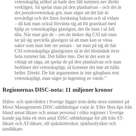
vetenskaplig artikel så hade den fått tummen ner direkt
verkligen. Så spelar man på den planhalvan – och det är
det pseudovetenskap gör, man säger att det här är
trovärdigt och det finns forskning bakom och så vidare
– då kan man också förvänta sig att bli granskad med
hjälp av vetenskapliga glasögon, det får man i så fall
tåla. När man gör de – om du tänker dig CSI när man
tar på sig speciella glasögon så att man kan se vissa
saker som man inte ser annars – tar man på sig de här
CSI-vetenskapliga glasögonen så är det blodstänk över
hela rummet här. Det håller inte. Det är det som är
viktigt att säga, att spelar de på den planhalvan och man
bedömer det vetenskapligt, så kommer det inte att hålla
heller. Direkt. De här argumenten är inte gångbara rent
vetenskapligt, man säger ju ingenting av värde.”
Regionernas DISC-nota: 11 miljoner kronor
Hälso- och sjukvården i Sverige lägger trots detta stora summor på
Move Managements DISC-utbildningar varje år. Efter flera tips från
bland annat läkare och annan personal i olika regioner i Sverige
kunde jag hitta ett stort antal DISC-utbildningar för allt från ST-
läkare och AT-läkare, till sjuksköterskor, sjukhusfysiker och
tandläkare.