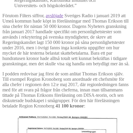
Regeringskansliet, Karolinska Institutet och
Universitets- och högskolerådet.”
Förutom Filters siffror,
avslöjade
Sveriges Radio i januari 2019 att
Umeå kommun hade köpt in föreläsningar med Thomas Erikson till
sina chefer för nästan 50 000 kronor. Dagens Nyheters granskning
från januari 2017 handlade specifikt om personlighetstester som
används i rekrytering på svenska myndigheter, de skrev att
Regeringskansliet lagt 150 000 kronor på såna personlighetstester
under 2016, men i övrigt fanns inga konkreta uppgifter om hur
mycket de här testerna belastat skattebetalarna. Bara ett par
hundratusen kronor hade alltså totalt sett kunnat bekräftas i tidigare
granskningar, men det skulle visa sig handla om betydligt mer än så.
I podden redovisar jag först de som anlitat Thomas Erikson själv.
Till exempel Region Kronoberg som anordnade ett chefsmöte för
alla chefer i regionen den 12:e maj 2017, där regionledningen fanns
med för att svara på frågor från cheferna, innan man tillsammans
tittade på Thomas Eriksons föreläsning om DISA-teorin, och sen
diskuterade budskapet i smågrupper. För den här föreläsningen
betalade Region Kronoberg
41 100 kronor
: