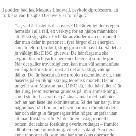
I podden bad jag Magnus Lindwall, psykologiprofessorn, att
förklara vad Insighs Discovery är för något:
”Ja, vad är insights discovery? Det är enligt deras egen
hemsida i alla fall, ett verktyg för att hjälpa människor
att förstå sig själva. Och där använder man en modell
där man delar in personer i fyra färger eller energier,
som är: eldröd, solgul, skogsgrön och havsblå. Så det är
ju väldigt likt DISC givetvis. De här färgerna ska
avgöra hur och varför personer beter sig som de gör.
När det gäller trovärdigheten kan man väl sammanfatta
en lång historia kort, med att det är väldigt, väldigt
dåligt. Det är baserat på tre problem egentligen: ett, man
baseras på en riktigt skräpig teoretisk modell. Det är
ungefär som Marston med DISC då, i det här fallet så är
det Jung [som teorierna grundas på, min anmärkning],
som i sin tur baserar det på sina samtal med patienter
och att han läste lite skönlitteratur. Så det här har ju inte
någon bas från början, och sen har man förenklat det
här och slängt in färgenergier från höger, ungefär utan
att man förstår varför. Så det är en taskig modell i
botten, det saknas forskning överhuvudtaget – framför
allt oberoende granskning, vilket är viktigt. Sen deras
egna rapporter då, som inte har granskats oberoende,