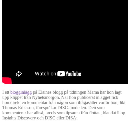
I ett
blogginlägg
på Elaines blogg på tidningen Mama har hon lagt
upp klippet från Nyhetsmorgon. När hon publicerat inlägget fick
hon direkt en kommentar från någon som ifrågasätter varför hon, likt
Thomas Eriksson, förespråkar DISC-modellen. Den som
kommenterar har alltså, precis som tipsaren från flottan, blandat ihop
Insights Discovery och DISC eller DISA: