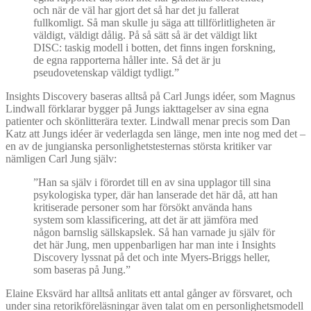
och när de väl har gjort det så har det ju fallerat
fullkomligt. Så man skulle ju säga att tillförlitligheten är
väldigt, väldigt dålig. På så sätt så är det väldigt likt
DISC: taskig modell i botten, det finns ingen forskning,
de egna rapporterna håller inte. Så det är ju
pseudovetenskap väldigt tydligt.”
Insights Discovery baseras alltså på Carl Jungs idéer, som Magnus
Lindwall förklarar bygger på Jungs iakttagelser av sina egna
patienter och skönlitterära texter. Lindwall menar precis som Dan
Katz att Jungs idéer är vederlagda sen länge, men inte nog med det –
en av de jungianska personlighetstesternas största kritiker var
nämligen Carl Jung själv:
”Han sa själv i förordet till en av sina upplagor till sina
psykologiska typer, där han lanserade det här då, att han
kritiserade personer som har försökt använda hans
system som klassificering, att det är att jämföra med
någon barnslig sällskapslek. Så han varnade ju själv för
det här Jung, men uppenbarligen har man inte i Insights
Discovery lyssnat på det och inte Myers-Briggs heller,
som baseras på Jung.”
Elaine Eksvärd har alltså anlitats ett antal gånger av försvaret, och
under sina retorikföreläsningar även talat om en personlighetsmodell