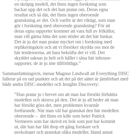
en skräpig modell, det finns ingen forskning som
backar upp det och det han pratar om. Deras egna
resultat och så där, det finns ingen oberoende
granskning av det. Och varför är det viktigt, som man
gör i forskning med oberoende granskning? För att
deras egna rapporter kommer att vara full av felkällor,
man vill gärna hitta det som stöder att det här funkar.
Det är ju det man pratar mycket om i forskning med
replikeringskris och att vi försöker skydda oss mot de
här tendenserna, att bara bekräfta det vi vill. Det
skyddet saknas ju helt och hållet i såna här inhouse-
rapporter, de är ju inte tillförlitliga.”
Sammanfattningsvis, menar Magnus Lindwall att Everything DISC
fallerar på en rad punkter och att det på det sättet är jämförbart med
både andra DISC-modeller och Insights Discovery:
”Han pratar ju i brevet om att man har försökt förbättra
modellen och skruva på den. Det är ju all heder att man
har försökt göra det, men problemen kvarstår
fortfarande. När man väl har granskat den här modellen
oberoende – det finns en kille som heter Patrick
Vermeren som har skrivit en bok som just har kommit
ut, där han har fått ihop ett gäng forskare och
psykologer och granskat olika modeller, bland annat