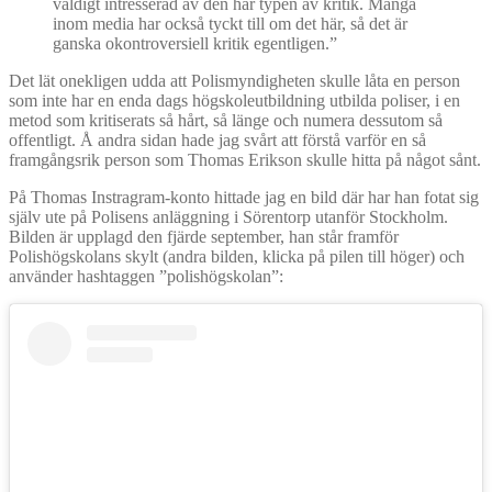
väldigt intresserad av den här typen av kritik. Många
inom media har också tyckt till om det här, så det är
ganska okontroversiell kritik egentligen.”
Det lät onekligen udda att Polismyndigheten skulle låta en person
som inte har en enda dags högskoleutbildning utbilda poliser, i en
metod som kritiserats så hårt, så länge och numera dessutom så
offentligt. Å andra sidan hade jag svårt att förstå varför en så
framgångsrik person som Thomas Erikson skulle hitta på något sånt.
På Thomas Instragram-konto hittade jag en bild där har han fotat sig
själv ute på Polisens anläggning i Sörentorp utanför Stockholm.
Bilden är upplagd den fjärde september, han står framför
Polishögskolans skylt (andra bilden, klicka på pilen till höger) och
använder hashtaggen ”polishögskolan”: