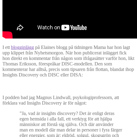
I ett
blogginlägg
på Elaines blogg på tidningen Mama har hon lagt
upp klippet från Nyhetsmorgon. När hon publicerat inlägget fick
hon direkt en kommentar från någon som ifrågasätter varför hon, likt
Thomas Eriksson, förespråkar DISC-modellen. Den som
kommenterar har alltså, precis som tipsaren från flottan, blandat ihop
Insights Discovery och DISC eller DISA:
I podden bad jag Magnus Lindwall, psykologiprofessorn, att
förklara vad Insighs Discovery är för något:
”Ja, vad är insights discovery? Det är enligt deras
egen hemsida i alla fall, ett verktyg för att hjälpa
människor att förstå sig själva. Och där använder
man en modell där man delar in personer i fyra färger
eller energier, som är: eldröd, solgul, skogsgrön och