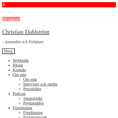
X
Stötta mitt journalistiska arbete i psykiatrin och få granskningar och
dokumentärer.
Bli patron!
Hoppa
Hoppa
Christian Dahlström
till
till
navigering
innehåll
– journalist och författare
Meny
Webbutik
Blogg
Kontakt
Om mig
Om mig
Intervjuer och media
Pressbilder
Podcast
Sinnessjukt
Psykpodden
Föreläsning
Föreläsning
Författarbesök