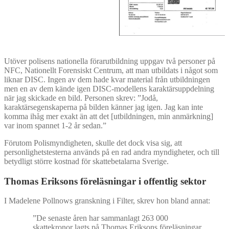
Utöver polisens nationella förarutbildning uppgav två personer på
NFC, Nationellt Forensiskt Centrum, att man utbildats i något som
liknar DISC. Ingen av dem hade kvar material från utbildningen
men en av dem kände igen DISC-modellens karaktärsuppdelning
när jag skickade en bild. Personen skrev: ”Jodå,
karaktärsegenskaperna på bilden känner jag igen. Jag kan inte
komma ihåg mer exakt än att det [utbildningen, min anmärkning]
var inom spannet 1-2 år sedan.”
Förutom Polismyndigheten, skulle det dock visa sig, att
personlighetstesterna används på en rad andra myndigheter, och till
betydligt större kostnad för skattebetalarna Sverige.
Thomas Eriksons föreläsningar i offentlig sektor
I Madelene Pollnows granskning i Filter, skrev hon bland annat:
”De senaste åren har sammanlagt 263 000
skattekronor lagts på Thomas Eriksons föreläsningar.