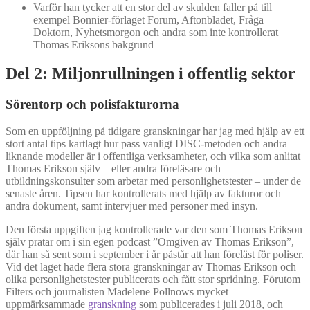
Varför han tycker att en stor del av skulden faller på till
exempel Bonnier-förlaget Forum, Aftonbladet, Fråga
Doktorn, Nyhetsmorgon och andra som inte kontrollerat
Thomas Eriksons bakgrund
Del 2: Miljonrullningen i offentlig sektor
Sörentorp och polisfakturorna
Som en uppföljning på tidigare granskningar har jag med hjälp av ett
stort antal tips kartlagt hur pass vanligt DISC-metoden och andra
liknande modeller är i offentliga verksamheter, och vilka som anlitat
Thomas Erikson själv – eller andra föreläsare och
utbildningskonsulter som arbetar med personlighetstester – under de
senaste åren. Tipsen har kontrollerats med hjälp av fakturor och
andra dokument, samt intervjuer med personer med insyn.
Den första uppgiften jag kontrollerade var den som Thomas Erikson
själv pratar om i sin egen podcast ”Omgiven av Thomas Erikson”,
där han så sent som i september i år påstår att han föreläst för poliser.
Vid det laget hade flera stora granskningar av Thomas Erikson och
olika personlighetstester publicerats och fått stor spridning. Förutom
Filters och journalisten Madelene Pollnows mycket
uppmärksammade
granskning
som publicerades i juli 2018, och