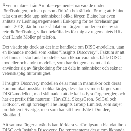
Även militärer från Amfibieregementet närvarade under
föreläsningen, och en person därifrån bekräftade för mig att Elaine
talat om att dela upp människor i olika färger. Elaine har även
anlitats av Ledningsregementet i Enköping för tre föreläsningar
under 2018, där hon också talat om färgerna under en del av sin
retorikföreläsning, vilket bekräftades för mig av regementets HR-
chef Linda Möller på telefon.
Det visade sig dock att det inte handlade om DISC-modellen, utan
en liknande modell som kallas ”Insights Discovery”. Faktum är att
det finns ett stort antal modeller som liknar varandra, både DISC-
modeller och andra modeller, som har det gemensamt att de
använder sig av färgkodning för att dela in människor och saknar
vetenskaplig tillförlitlighet.
I Insights Discovery-modellen delar man in människor och deras
kommunikationsstilar i olika färger, dessutom samma färger som
DISC-modellen, med skillnaden att de kallas fyra färgenergier, och
har ett prefix från naturen: ”HavsBlå, SkogsGrön, SolGul och
EldRöd”, enligt företaget The Insights Group Limited, som säljer
produkten i Sverige, men som har sitt huvudsäte i Dundee,
Skottland.
Att samma färger används kan förklara varför tipsaren blandat ihop
DISC och Insights Discovery. De representerar dessutom liknande