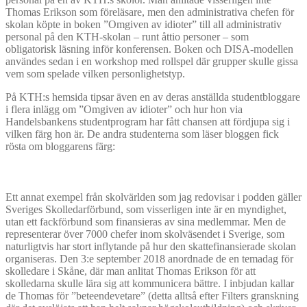
Thomas Erikson som föreläsare, men den administrativa chefen för
skolan köpte in boken ”Omgiven av idioter” till all administrativ
personal på den KTH-skolan – runt åttio personer – som
obligatorisk läsning inför konferensen. Boken och DISA-modellen
användes sedan i en workshop med rollspel där grupper skulle gissa
vem som spelade vilken personlighetstyp.
På KTH:s hemsida tipsar även en av deras anställda studentbloggare
i flera inlägg om ”Omgiven av idioter” och hur hon via
Handelsbankens studentprogram har fått chansen att fördjupa sig i
vilken färg hon är. De andra studenterna som läser bloggen fick
rösta om bloggarens färg:
Ett annat exempel från skolvärlden som jag redovisar i podden gäller
Sveriges Skolledarförbund, som visserligen inte är en myndighet,
utan ett fackförbund som finansieras av sina medlemmar. Men de
representerar över 7000 chefer inom skolväsendet i Sverige, som
naturligtvis har stort inflytande på hur den skattefinansierade skolan
organiseras. Den 3:e september 2018 anordnade de en temadag för
skolledare i Skåne, där man anlitat Thomas Erikson för att
skolledarna skulle lära sig att kommunicera bättre. I inbjudan kallar
de Thomas för ”beteendevetare” (detta alltså efter Filters granskning