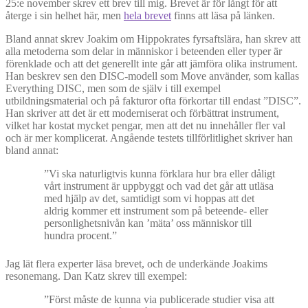
25:e november skrev ett brev till mig. Brevet är för långt för att
återge i sin helhet här, men
hela brevet
finns att läsa på länken.
Bland annat skrev Joakim om Hippokrates fyrsaftslära, han skrev att
alla metoderna som delar in människor i beteenden eller typer är
förenklade och att det generellt inte går att jämföra olika instrument.
Han beskrev sen den DISC-modell som Move använder, som kallas
Everything DISC, men som de själv i till exempel
utbildningsmaterial och på fakturor ofta förkortar till endast ”DISC”.
Han skriver att det är ett moderniserat och förbättrat instrument,
vilket har kostat mycket pengar, men att det nu innehåller fler val
och är mer komplicerat. Angående testets tillförlitlighet skriver han
bland annat:
”Vi ska naturligtvis kunna förklara hur bra eller dåligt
vårt instrument är uppbyggt och vad det går att utläsa
med hjälp av det, samtidigt som vi hoppas att det
aldrig kommer ett instrument som på beteende- eller
personlighetsnivån kan ’mäta’ oss människor till
hundra procent.”
Jag lät flera experter läsa brevet, och de underkände Joakims
resonemang. Dan Katz skrev till exempel:
”Först måste de kunna via publicerade studier visa att