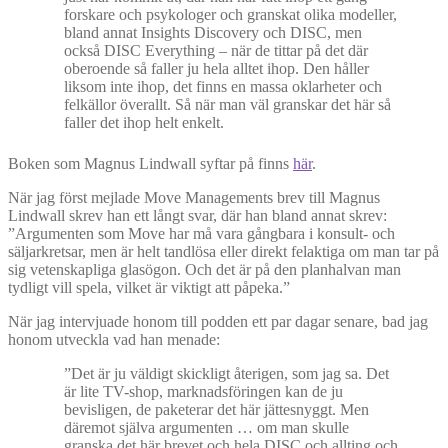
forskare och psykologer och granskat olika modeller,
bland annat Insights Discovery och DISC, men
också DISC Everything – när de tittar på det där
oberoende så faller ju hela alltet ihop. Den håller
liksom inte ihop, det finns en massa oklarheter och
felkällor överallt. Så när man väl granskar det här så
faller det ihop helt enkelt.
Boken som Magnus Lindwall syftar på finns
här
.
När jag först mejlade Move Managements brev till Magnus
Lindwall skrev han ett långt svar, där han bland annat skrev:
”Argumenten som Move har må vara gångbara i konsult- och
säljarkretsar, men är helt tandlösa eller direkt felaktiga om man tar på
sig vetenskapliga glasögon. Och det är på den planhalvan man
tydligt vill spela, vilket är viktigt att påpeka.”
När jag intervjuade honom till podden ett par dagar senare, bad jag
honom utveckla vad han menade:
”Det är ju väldigt skickligt återigen, som jag sa. Det
är lite TV-shop, marknadsföringen kan de ju
bevisligen, de paketerar det här jättesnyggt. Men
däremot själva argumenten … om man skulle
granska det här brevet och hela DISC och allting och