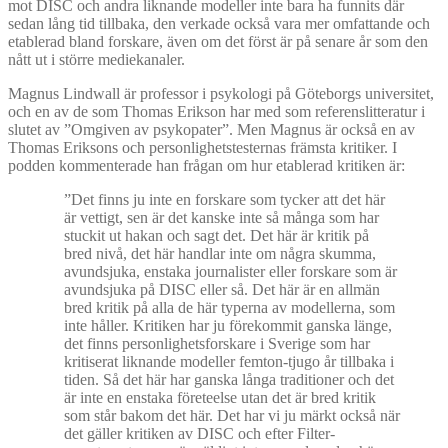
mot DISC och andra liknande modeller inte bara ha funnits där
sedan lång tid tillbaka, den verkade också vara mer omfattande och
etablerad bland forskare, även om det först är på senare år som den
nått ut i större mediekanaler.
Magnus Lindwall är professor i psykologi på Göteborgs universitet,
och en av de som Thomas Erikson har med som referenslitteratur i
slutet av ”Omgiven av psykopater”. Men Magnus är också en av
Thomas Eriksons och personlighetstesternas främsta kritiker. I
podden kommenterade han frågan om hur etablerad kritiken är:
”Det finns ju inte en forskare som tycker att det här
är vettigt, sen är det kanske inte så många som har
stuckit ut hakan och sagt det. Det här är kritik på
bred nivå, det här handlar inte om några skumma,
avundsjuka, enstaka journalister eller forskare som är
avundsjuka på DISC eller så. Det här är en allmän
bred kritik på alla de här typerna av modellerna, som
inte håller. Kritiken har ju förekommit ganska länge,
det finns personlighetsforskare i Sverige som har
kritiserat liknande modeller femton-tjugo år tillbaka i
tiden. Så det här har ganska långa traditioner och det
är inte en enstaka företeelse utan det är bred kritik
som står bakom det här. Det har vi ju märkt också när
det gäller kritiken av DISC och efter Filter-