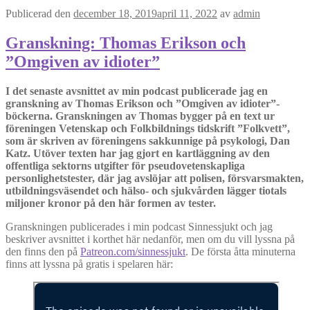
Publicerad den
december 18, 2019
april 11, 2022
av
admin
Granskning: Thomas Erikson och
”Omgiven av idioter”
I det senaste avsnittet av min podcast publicerade jag en
granskning av Thomas Erikson och ”Omgiven av idioter”-
böckerna. Granskningen av Thomas bygger på en text ur
föreningen Vetenskap och Folkbildnings tidskrift ”Folkvett”,
som är skriven av föreningens sakkunnige på psykologi, Dan
Katz. Utöver texten har jag gjort en kartläggning av den
offentliga sektorns utgifter för pseudovetenskapliga
personlighetstester, där jag avslöjar att polisen, försvarsmakten,
utbildningsväsendet och hälso- och sjukvården lägger tiotals
miljoner kronor på den här formen av tester.
Granskningen publicerades i min podcast Sinnessjukt och jag
beskriver avsnittet i korthet här nedanför, men om du vill lyssna på
den finns den på
Patreon.com/sinnessjukt
. De första åtta minuterna
finns att lyssna på gratis i spelaren här: