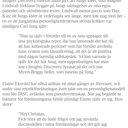
Insights Discovery baseras alltså på Carl Jungs idéer, som Magnus
Lindwall förklarar bygger på Jungs iakttagelser av sina egna
patienter och skönlitterära texter. Lindwall menar precis som Dan
Katz att Jungs idéer är vederlagda sen länge, men inte nog med det –
en av de jungianska personlighetstesternas största kritiker var
nämligen Carl Jung själv:
”Han sa själv i förordet till en av sina upplagor till
sina psykologiska typer, där han lanserade det här då,
att han kritiserade personer som har försökt använda
hans system som klassificering, att det är att jämföra
med någon barnslig sällskapslek. Så han varnade ju
själv för det här Jung, men uppenbarligen har man
inte i Insights Discovery lyssnat på det och inte
Myers-Briggs heller, som baseras på Jung.”
Elaine Eksvärd har alltså anlitats ett antal gånger av försvaret, och
under sina retorikföreläsningar även talat om en personlighetsmodell
som likt DISC avfärdas som pseudovetenskap. När jag begärde ut
fakturor för föreläsningarna hörde plötsligt Elaine själv av sig. Hon
skrev:
”Hej Christian,
Fick höra att du hade frågor om jag använda
discmodellen i mina föreläsningar och det gör jag