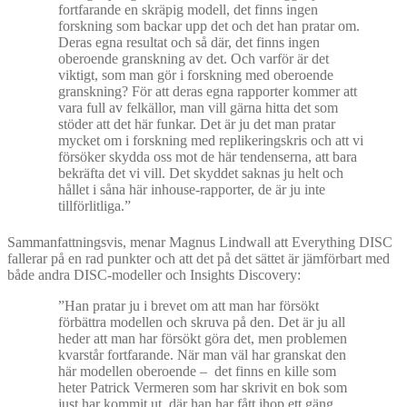
fortfarande en skräpig modell, det finns ingen
forskning som backar upp det och det han pratar om.
Deras egna resultat och så där, det finns ingen
oberoende granskning av det. Och varför är det
viktigt, som man gör i forskning med oberoende
granskning? För att deras egna rapporter kommer att
vara full av felkällor, man vill gärna hitta det som
stöder att det här funkar. Det är ju det man pratar
mycket om i forskning med replikeringskris och att vi
försöker skydda oss mot de här tendenserna, att bara
bekräfta det vi vill. Det skyddet saknas ju helt och
hållet i såna här inhouse-rapporter, de är ju inte
tillförlitliga.”
Sammanfattningsvis, menar Magnus Lindwall att Everything DISC
fallerar på en rad punkter och att det på det sättet är jämförbart med
både andra DISC-modeller och Insights Discovery:
”Han pratar ju i brevet om att man har försökt
förbättra modellen och skruva på den. Det är ju all
heder att man har försökt göra det, men problemen
kvarstår fortfarande. När man väl har granskat den
här modellen oberoende – det finns en kille som
heter Patrick Vermeren som har skrivit en bok som
just har kommit ut, där han har fått ihop ett gäng