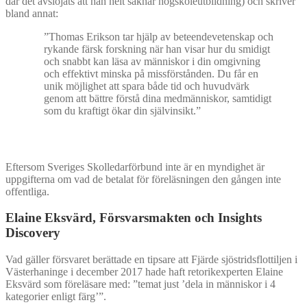
där det avslöjats att han helt saknar högskoleutbildning) och skriver
bland annat:
”Thomas Erikson tar hjälp av beteendevetenskap och
rykande färsk forskning när han visar hur du smidigt
och snabbt kan läsa av människor i din omgivning
och effektivt minska på missförstånden. Du får en
unik möjlighet att spara både tid och huvudvärk
genom att bättre förstå dina medmänniskor, samtidigt
som du kraftigt ökar din självinsikt.”
Eftersom Sveriges Skolledarförbund inte är en myndighet är
uppgifterna om vad de betalat för föreläsningen den gången inte
offentliga.
Elaine Eksvärd, Försvarsmakten och Insights
Discovery
Vad gäller försvaret berättade en tipsare att Fjärde sjöstridsflottiljen i
Västerhaninge i december 2017 hade haft retorikexperten Elaine
Eksvärd som föreläsare med: ”temat just ’dela in människor i 4
kategorier enligt färg’”.