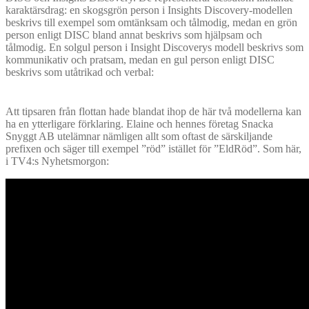
karaktärsdrag: en skogsgrön person i Insights Discovery-modellen
beskrivs till exempel som omtänksam och tålmodig, medan en grön
person enligt DISC bland annat beskrivs som hjälpsam och
tålmodig. En solgul person i Insight Discoverys modell beskrivs som
kommunikativ och pratsam, medan en gul person enligt DISC
beskrivs som utåtrikad och verbal:
Att tipsaren från flottan hade blandat ihop de här två modellerna kan
ha en ytterligare förklaring. Elaine och hennes företag Snacka
Snyggt AB utelämnar nämligen allt som oftast de särskiljande
prefixen och säger till exempel ”röd” istället för ”EldRöd”. Som här,
i TV4:s Nyhetsmorgon: