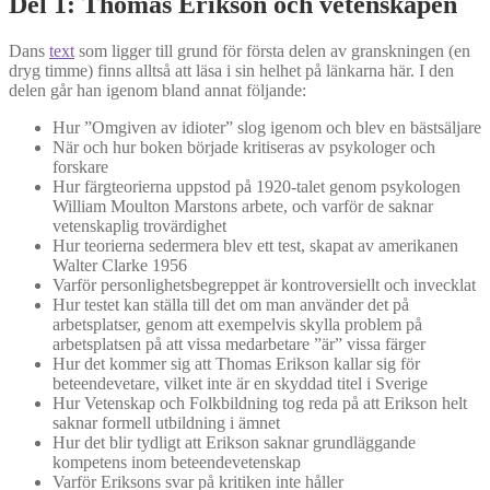
Del 1: Thomas Erikson och vetenskapen
Dans
text
som ligger till grund för första delen av granskningen (en
dryg timme) finns alltså att läsa i sin helhet på länkarna här. I den
delen går han igenom bland annat följande:
Hur ”Omgiven av idioter” slog igenom och blev en bästsäljare
När och hur boken började kritiseras av psykologer och
forskare
Hur färgteorierna uppstod på 1920-talet genom psykologen
William Moulton Marstons arbete, och varför de saknar
vetenskaplig trovärdighet
Hur teorierna sedermera blev ett test, skapat av amerikanen
Walter Clarke 1956
Varför personlighetsbegreppet är kontroversiellt och invecklat
Hur testet kan ställa till det om man använder det på
arbetsplatser, genom att exempelvis skylla problem på
arbetsplatsen på att vissa medarbetare ”är” vissa färger
Hur det kommer sig att Thomas Erikson kallar sig för
beteendevetare, vilket inte är en skyddad titel i Sverige
Hur Vetenskap och Folkbildning tog reda på att Erikson helt
saknar formell utbildning i ämnet
Hur det blir tydligt att Erikson saknar grundläggande
kompetens inom beteendevetenskap
Varför Eriksons svar på kritiken inte håller