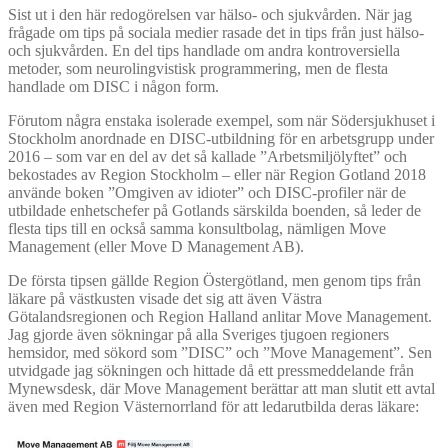
Sist ut i den här redogörelsen var hälso- och sjukvården. När jag
frågade om tips på sociala medier rasade det in tips från just hälso-
och sjukvården. En del tips handlade om andra kontroversiella
metoder, som neurolingvistisk programmering, men de flesta
handlade om DISC i någon form.
Förutom några enstaka isolerade exempel, som när Södersjukhuset i
Stockholm anordnade en DISC-utbildning för en arbetsgrupp under
2016 – som var en del av det så kallade ”Arbetsmiljölyftet” och
bekostades av Region Stockholm – eller när Region Gotland 2018
använde boken ”Omgiven av idioter” och DISC-profiler när de
utbildade enhetschefer på Gotlands särskilda boenden, så leder de
flesta tips till en också samma konsultbolag, nämligen Move
Management (eller Move D Management AB).
De första tipsen gällde Region Östergötland, men genom tips från
läkare på västkusten visade det sig att även Västra
Götalandsregionen och Region Halland anlitar Move Management.
Jag gjorde även sökningar på alla Sveriges tjugoen regioners
hemsidor, med sökord som ”DISC” och ”Move Management”. Sen
utvidgade jag sökningen och hittade då ett pressmeddelande från
Mynewsdesk, där Move Management berättar att man slutit ett avtal
även med Region Västernorrland för att ledarutbilda deras läkare: