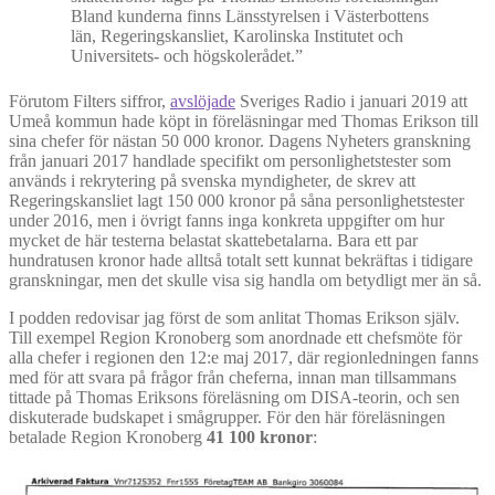
Bland kunderna finns Länsstyrelsen i Västerbottens
län, Regeringskansliet, Karolinska Institutet och
Universitets- och högskolerådet.”
Förutom Filters siffror,
avslöjade
Sveriges Radio i januari 2019 att
Umeå kommun hade köpt in föreläsningar med Thomas Erikson till
sina chefer för nästan 50 000 kronor. Dagens Nyheters granskning
från januari 2017 handlade specifikt om personlighetstester som
används i rekrytering på svenska myndigheter, de skrev att
Regeringskansliet lagt 150 000 kronor på såna personlighetstester
under 2016, men i övrigt fanns inga konkreta uppgifter om hur
mycket de här testerna belastat skattebetalarna. Bara ett par
hundratusen kronor hade alltså totalt sett kunnat bekräftas i tidigare
granskningar, men det skulle visa sig handla om betydligt mer än så.
I podden redovisar jag först de som anlitat Thomas Erikson själv.
Till exempel Region Kronoberg som anordnade ett chefsmöte för
alla chefer i regionen den 12:e maj 2017, där regionledningen fanns
med för att svara på frågor från cheferna, innan man tillsammans
tittade på Thomas Eriksons föreläsning om DISA-teorin, och sen
diskuterade budskapet i smågrupper. För den här föreläsningen
betalade Region Kronoberg
41 100 kronor
: