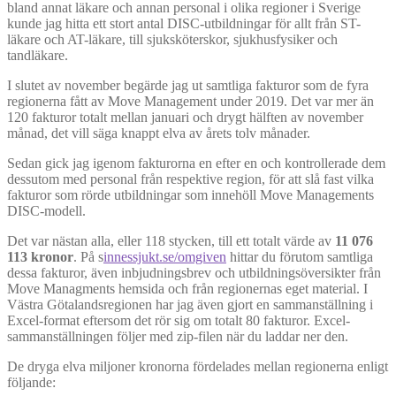
bland annat läkare och annan personal i olika regioner i Sverige
kunde jag hitta ett stort antal DISC-utbildningar för allt från ST-
läkare och AT-läkare, till sjuksköterskor, sjukhusfysiker och
tandläkare.
I slutet av november begärde jag ut samtliga fakturor som de fyra
regionerna fått av Move Management under 2019. Det var mer än
120 fakturor totalt mellan januari och drygt hälften av november
månad, det vill säga knappt elva av årets tolv månader.
Sedan gick jag igenom fakturorna en efter en och kontrollerade dem
dessutom med personal från respektive region, för att slå fast vilka
fakturor som rörde utbildningar som innehöll Move Managements
DISC-modell.
Det var nästan alla, eller 118 stycken, till ett totalt värde av
11 076
113 kronor
. På s
innessjukt.se/omgiven
hittar du förutom samtliga
dessa fakturor, även inbjudningsbrev och utbildningsöversikter från
Move Managments hemsida och från regionernas eget material. I
Västra Götalandsregionen har jag även gjort en sammanställning i
Excel-format eftersom det rör sig om totalt 80 fakturor. Excel-
sammanställningen följer med zip-filen när du laddar ner den.
De dryga elva miljoner kronorna fördelades mellan regionerna enligt
följande: