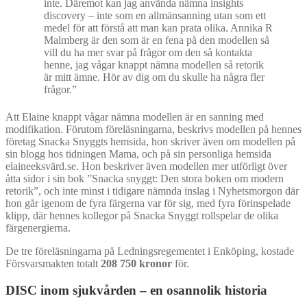
inte. Däremot kan jag använda nämna insights
discovery – inte som en allmänsanning utan som ett
medel för att förstå att man kan prata olika. Annika R
Malmberg är den som är en fena på den modellen så
vill du ha mer svar på frågor om den så kontakta
henne, jag vågar knappt nämna modellen så retorik
är mitt ämne. Hör av dig om du skulle ha några fler
frågor.”
Att Elaine knappt vågar nämna modellen är en sanning med
modifikation. Förutom föreläsningarna, beskrivs modellen på hennes
företag Snacka Snyggts hemsida, hon skriver även om modellen på
sin blogg hos tidningen Mama, och på sin personliga hemsida
elaineeksvärd.se. Hon beskriver även modellen mer utförligt över
åtta sidor i sin bok ”Snacka snyggt: Den stora boken om modern
retorik”, och inte minst i tidigare nämnda inslag i Nyhetsmorgon där
hon går igenom de fyra färgerna var för sig, med fyra förinspelade
klipp, där hennes kollegor på Snacka Snyggt rollspelar de olika
färgenergierna.
De tre föreläsningarna på Ledningsregementet i Enköping, kostade
Försvarsmakten totalt
208 750 kronor
för.
DISC inom sjukvården – en osannolik historia