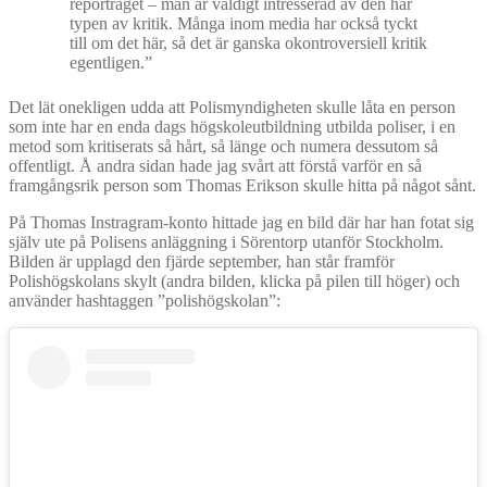
reportraget – man är väldigt intresserad av den här
typen av kritik. Många inom media har också tyckt
till om det här, så det är ganska okontroversiell kritik
egentligen.”
Det lät onekligen udda att Polismyndigheten skulle låta en person
som inte har en enda dags högskoleutbildning utbilda poliser, i en
metod som kritiserats så hårt, så länge och numera dessutom så
offentligt. Å andra sidan hade jag svårt att förstå varför en så
framgångsrik person som Thomas Erikson skulle hitta på något sånt.
På Thomas Instragram-konto hittade jag en bild där har han fotat sig
själv ute på Polisens anläggning i Sörentorp utanför Stockholm.
Bilden är upplagd den fjärde september, han står framför
Polishögskolans skylt (andra bilden, klicka på pilen till höger) och
använder hashtaggen ”polishögskolan”: