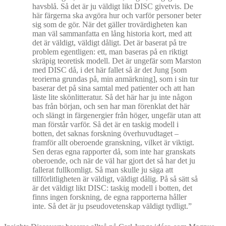
havsblå. Så det är ju väldigt likt DISC givetvis. De
här färgerna ska avgöra hur och varför personer beter
sig som de gör. När det gäller trovärdigheten kan
man väl sammanfatta en lång historia kort, med att
det är väldigt, väldigt dåligt. Det är baserat på tre
problem egentligen: ett, man baseras på en riktigt
skräpig teoretisk modell. Det är ungefär som Marston
med DISC då, i det här fallet så är det Jung [som
teorierna grundas på, min anmärkning], som i sin tur
baserar det på sina samtal med patienter och att han
läste lite skönlitteratur. Så det här har ju inte någon
bas från början, och sen har man förenklat det här
och slängt in färgenergier från höger, ungefär utan att
man förstår varför. Så det är en taskig modell i
botten, det saknas forskning överhuvudtaget –
framför allt oberoende granskning, vilket är viktigt.
Sen deras egna rapporter då, som inte har granskats
oberoende, och när de väl har gjort det så har det ju
fallerat fullkomligt. Så man skulle ju säga att
tillförlitligheten är väldigt, väldigt dålig. På så sätt så
är det väldigt likt DISC: taskig modell i botten, det
finns ingen forskning, de egna rapporterna håller
inte. Så det är ju pseudovetenskap väldigt tydligt.”