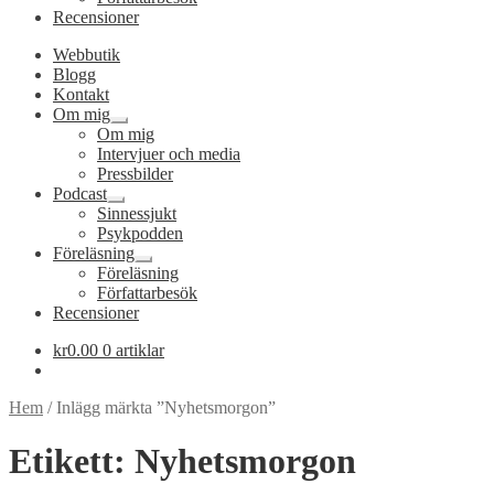
Recensioner
Webbutik
Blogg
Kontakt
Om mig
Expandera
Om mig
undermeny
Intervjuer och media
Pressbilder
Podcast
Expandera
Sinnessjukt
undermeny
Psykpodden
Föreläsning
Expandera
Föreläsning
undermeny
Författarbesök
Recensioner
kr
0.00
0 artiklar
Hem
/
Inlägg märkta ”Nyhetsmorgon”
Etikett:
Nyhetsmorgon