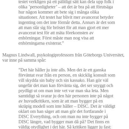
testet verkligen på ett pålitligt sätt kan dela upp folk i
olika ’personligheter’ – att det är bra på att förutsäga
hur någon kommer att bete sig i många olika
situationer. Att testet har blivit mer avancerat betyder
ingenting om det inte förmår detta. Annars är det som
att man slår sig för bröstet för att man gjort ett mer
avancerat test för att mäta förekomsten av
enhörningar. Först måste man nog visa att
enhörningarna existerar.”
Magnus Lindwall, psykologiprofessorn från Göteborgs Universitet,
var inne på samma spår:
”Det här håller ju inte alls. Men det är ett ganska
förväntat svar från en person, en skicklig konsult som
vill skydda sin baby och sin kassako. Han gör väl
ungefär det man kan förvänta sig, det ser snyggt och
prydligt ut om man inte vet var man ska leta. Men
samtidigt så svarar ju den här personen inte på något
av huvudkritiken, som är att man bygger på en
skräpig modell som inte håller – DISC. Det är väldigt
oklart om han säger att man gör det fortfarande i
DISC Everything, och om man nu inte bygger på
DISC längre, vad bygger man då på? Det finns en
väldig otydlighet i det här. Så kritiken ligger ju fast: