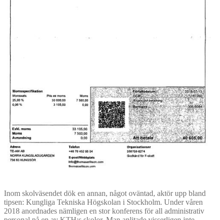
Inom skolväsendet dök en annan, något oväntad, aktör upp bland
tipsen: Kungliga Tekniska Högskolan i Stockholm. Under våren
2018 anordnades nämligen en stor konferens för all administrativ
personal på en av KTH:s skolor. Man anlitade visserligen inte