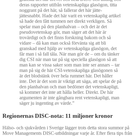
deras rapporter utifrån vetenskapliga glasögon, titta
noggrant på det här, så fallerar det här jätte-
jättesnabbt. Hade det här varit en vetenskaplig artikel
så hade den fått tummen ner direkt verkligen. Så
spelar man på den planhalvan – och det är det
pseudovetenskap gör, man säger att det här är
trovärdigt och det finns forskning bakom och så
vidare – då kan man också förvänta sig att bli
granskad med hjälp av vetenskapliga glasögon, det
får man i så fall tåla. När man gör de – om du tänker
dig CSI när man tar på sig speciella glasögon så att
man kan se vissa saker som man inte ser annars – tar
man på sig de här CSI-vetenskapliga glasögonen så
är det blodstänk över hela rummet här. Det håller
inte. Det är det som är viktigt att säga, att spelar de på
den planhalvan och man bedömer det vetenskapligt,
så kommer det inte att hålla heller. Direkt. De här
argumenten är inte gångbara rent vetenskapligt, man
säger ju ingenting av värde.”
Regionernas DISC-nota: 11 miljoner kronor
Hälso- och sjukvården i Sverige lägger trots detta stora summor på
Move Managements DISC-utbildningar varje år. Efter flera tips från