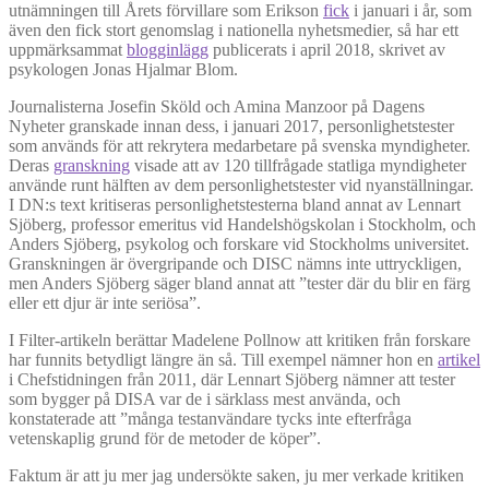
utnämningen till Årets förvillare som Erikson
fick
i januari i år, som
även den fick stort genomslag i nationella nyhetsmedier, så har ett
uppmärksammat
blogginlägg
publicerats i april 2018, skrivet av
psykologen Jonas Hjalmar Blom.
Journalisterna Josefin Sköld och Amina Manzoor på Dagens
Nyheter granskade innan dess, i januari 2017, personlighetstester
som används för att rekrytera medarbetare på svenska myndigheter.
Deras
granskning
visade att av 120 tillfrågade statliga myndigheter
använde runt hälften av dem personlighetstester vid nyanställningar.
I DN:s text kritiseras personlighetstesterna bland annat av Lennart
Sjöberg, professor emeritus vid Handelshögskolan i Stockholm, och
Anders Sjöberg, psykolog och forskare vid Stockholms universitet.
Granskningen är övergripande och DISC nämns inte uttryckligen,
men Anders Sjöberg säger bland annat att ”tester där du blir en färg
eller ett djur är inte seriösa”.
I Filter-artikeln berättar Madelene Pollnow att kritiken från forskare
har funnits betydligt längre än så. Till exempel nämner hon en
artikel
i Chefstidningen från 2011, där Lennart Sjöberg nämner att tester
som bygger på DISA var de i särklass mest använda, och
konstaterade att ”många testanvändare tycks inte efterfråga
vetenskaplig grund för de metoder de köper”.
Faktum är att ju mer jag undersökte saken, ju mer verkade kritiken