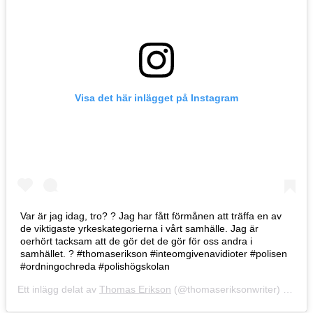
Visa det här inlägget på Instagram
Var är jag idag, tro? ? Jag har fått förmånen att träffa en av
de viktigaste yrkeskategorierna i vårt samhälle. Jag är
oerhört tacksam att de gör det de gör för oss andra i
samhället. ? #thomaserikson #inteomgivenavidioter #polisen
#ordningochreda #polishögskolan
Ett inlägg delat av
Thomas Erikson
(@thomaseriksonwriter)
4 Sep 