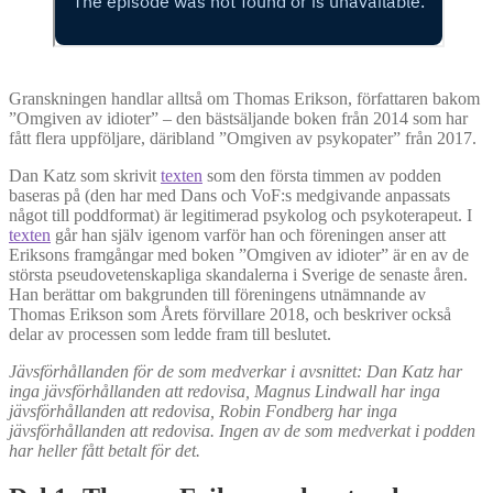
Granskningen handlar alltså om Thomas Erikson, författaren bakom
”Omgiven av idioter” – den bästsäljande boken från 2014 som har
fått flera uppföljare, däribland ”Omgiven av psykopater” från 2017.
Dan Katz som skrivit
texten
som den första timmen av podden
baseras på (den har med Dans och VoF:s medgivande anpassats
något till poddformat) är legitimerad psykolog och psykoterapeut. I
texten
går han själv igenom varför han och föreningen anser att
Eriksons framgångar med boken ”Omgiven av idioter” är en av de
största pseudovetenskapliga skandalerna i Sverige de senaste åren.
Han berättar om bakgrunden till föreningens utnämnande av
Thomas Erikson som Årets förvillare 2018, och beskriver också
delar av processen som ledde fram till beslutet.
Jävsförhållanden för de som medverkar i avsnittet: Dan Katz har
inga jävsförhållanden att redovisa, Magnus Lindwall har inga
jävsförhållanden att redovisa, Robin Fondberg har inga
jävsförhållanden att redovisa. Ingen av de som medverkat i podden
har heller fått betalt för det.