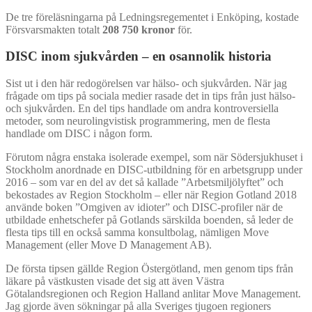
De tre föreläsningarna på Ledningsregementet i Enköping, kostade
Försvarsmakten totalt
208 750 kronor
för.
DISC inom sjukvården – en osannolik historia
Sist ut i den här redogörelsen var hälso- och sjukvården. När jag
frågade om tips på sociala medier rasade det in tips från just hälso-
och sjukvården. En del tips handlade om andra kontroversiella
metoder, som neurolingvistisk programmering, men de flesta
handlade om DISC i någon form.
Förutom några enstaka isolerade exempel, som när Södersjukhuset i
Stockholm anordnade en DISC-utbildning för en arbetsgrupp under
2016 – som var en del av det så kallade ”Arbetsmiljölyftet” och
bekostades av Region Stockholm – eller när Region Gotland 2018
använde boken ”Omgiven av idioter” och DISC-profiler när de
utbildade enhetschefer på Gotlands särskilda boenden, så leder de
flesta tips till en också samma konsultbolag, nämligen Move
Management (eller Move D Management AB).
De första tipsen gällde Region Östergötland, men genom tips från
läkare på västkusten visade det sig att även Västra
Götalandsregionen och Region Halland anlitar Move Management.
Jag gjorde även sökningar på alla Sveriges tjugoen regioners