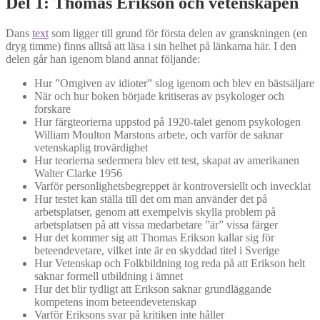
Del 1: Thomas Erikson och vetenskapen
Dans
text
som ligger till grund för första delen av granskningen (en
dryg timme) finns alltså att läsa i sin helhet på länkarna här. I den
delen går han igenom bland annat följande:
Hur ”Omgiven av idioter” slog igenom och blev en bästsäljare
När och hur boken började kritiseras av psykologer och
forskare
Hur färgteorierna uppstod på 1920-talet genom psykologen
William Moulton Marstons arbete, och varför de saknar
vetenskaplig trovärdighet
Hur teorierna sedermera blev ett test, skapat av amerikanen
Walter Clarke 1956
Varför personlighetsbegreppet är kontroversiellt och invecklat
Hur testet kan ställa till det om man använder det på
arbetsplatser, genom att exempelvis skylla problem på
arbetsplatsen på att vissa medarbetare ”är” vissa färger
Hur det kommer sig att Thomas Erikson kallar sig för
beteendevetare, vilket inte är en skyddad titel i Sverige
Hur Vetenskap och Folkbildning tog reda på att Erikson helt
saknar formell utbildning i ämnet
Hur det blir tydligt att Erikson saknar grundläggande
kompetens inom beteendevetenskap
Varför Eriksons svar på kritiken inte håller