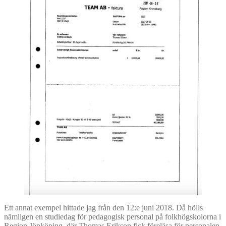
Ett annat exempel hittade jag från den 12:e juni 2018. Då hölls
nämligen en studiedag för pedagogisk personal på folkhögskolorna i
Region Jönköping, där Thomas Erikson fick föreläsa för personalen.