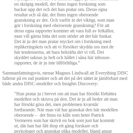
en skräpig modell, det finns ingen forskning som
backar upp det och det han pratar om. Deras egna
resultat och så där, det finns ingen oberoende
granskning av det. Och varför är det viktigt, som man
gör i forskning med oberoende granskning? För att
deras egna rapporter kommer att vara full av felkällor,
man vill gärna hitta det som stöder att det här funkar.
Det är ju det man pratar mycket om i forskning med
replikeringskris och att vi försöker skydda oss mot de
här tendenserna, att bara bekräfta det vi vill. Det
skyddet saknas ju helt och hållet i såna här inhouse-
rapporter, de är ju inte tillförlitliga.”
Sammanfattningsvis, menar Magnus Lindwall att Everything DISC
fallerar på en rad punkter och att det på det sättet är jämförbart med
både andra DISC-modeller och Insights Discovery:
”Han pratar ju i brevet om att man har försökt förbättra
modellen och skruva på den. Det är ju all heder att man
har försökt göra det, men problemen kvarstår
fortfarande. När man väl har granskat den här modellen
oberoende – det finns en kille som heter Patrick
Vermeren som har skrivit en bok som just har kommit
ut, där han har fått ihop ett gäng forskare och
psykologer och granskat olika modeller, bland annat