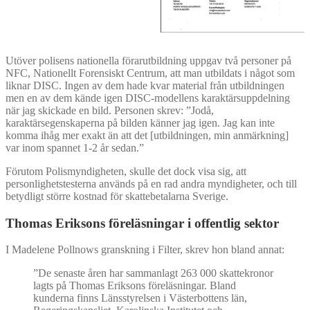
Utöver polisens nationella förarutbildning uppgav två personer på
NFC, Nationellt Forensiskt Centrum, att man utbildats i något som
liknar DISC. Ingen av dem hade kvar material från utbildningen
men en av dem kände igen DISC-modellens karaktärsuppdelning
när jag skickade en bild. Personen skrev: ”Jodå,
karaktärsegenskaperna på bilden känner jag igen. Jag kan inte
komma ihåg mer exakt än att det [utbildningen, min anmärkning]
var inom spannet 1-2 år sedan.”
Förutom Polismyndigheten, skulle det dock visa sig, att
personlighetstesterna används på en rad andra myndigheter, och till
betydligt större kostnad för skattebetalarna Sverige.
Thomas Eriksons föreläsningar i offentlig sektor
I Madelene Pollnows granskning i Filter, skrev hon bland annat:
”De senaste åren har sammanlagt 263 000 skattekronor
lagts på Thomas Eriksons föreläsningar. Bland
kunderna finns Länsstyrelsen i Västerbottens län,