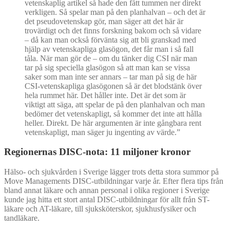
vetenskaplig artikel så hade den fått tummen ner direkt
verkligen. Så spelar man på den planhalvan – och det är
det pseudovetenskap gör, man säger att det här är
trovärdigt och det finns forskning bakom och så vidare
– då kan man också förvänta sig att bli granskad med
hjälp av vetenskapliga glasögon, det får man i så fall
tåla. När man gör de – om du tänker dig CSI när man
tar på sig speciella glasögon så att man kan se vissa
saker som man inte ser annars – tar man på sig de här
CSI-vetenskapliga glasögonen så är det blodstänk över
hela rummet här. Det håller inte. Det är det som är
viktigt att säga, att spelar de på den planhalvan och man
bedömer det vetenskapligt, så kommer det inte att hålla
heller. Direkt. De här argumenten är inte gångbara rent
vetenskapligt, man säger ju ingenting av värde.”
Regionernas DISC-nota: 11 miljoner kronor
Hälso- och sjukvården i Sverige lägger trots detta stora summor på
Move Managements DISC-utbildningar varje år. Efter flera tips från
bland annat läkare och annan personal i olika regioner i Sverige
kunde jag hitta ett stort antal DISC-utbildningar för allt från ST-
läkare och AT-läkare, till sjuksköterskor, sjukhusfysiker och
tandläkare.