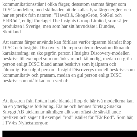
kommunikationsstilar i olika färger, dessutom samma färger som
DISC-modellen, med skillnaden att de kallas fyra färgenergier, och
har ett prefix från naturen: ”HavsBlå, SkogsGrön, SolGul och
EldRöd”, enligt företaget The Insights Group Limited, som säljer
produkten i Sverige, men som har sitt huvudsäte i Dundee,
Skottland.
Att samma färger används kan förklara varför tipsaren blandat ihop
DISC och Insights Discovery. De representerar dessutom liknande
karaktärsdrag: en skogsgrön person i Insights Discovery-modellen
beskrivs till exempel som omtänksam och tålmodig, medan en grön
person enligt DISC bland annat beskrivs som hjälpsam och
tålmodig. En solgul person i Insight Discoverys modell beskrivs som
kommunikativ och pratsam, medan en gul person enligt DISC
beskrivs som utåtrikad och verbal:
Att tipsaren från flottan hade blandat ihop de här två modellerna kan
ha en ytterligare förklaring. Elaine och hennes företag Snacka
Snyggt AB utelämnar nämligen allt som oftast de särskiljande
prefixen och säger till exempel ”röd” istället för ”EldRöd”. Som här,
i TV4:s Nyhetsmorgon: