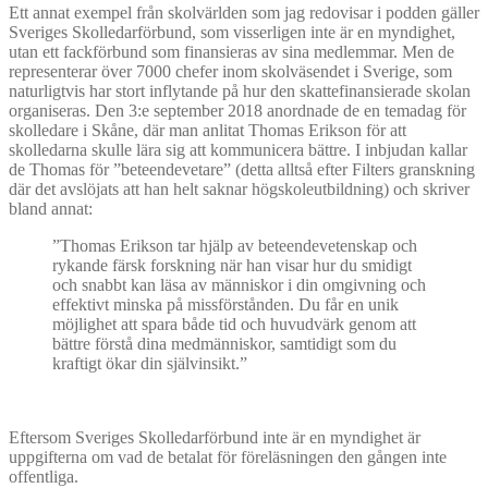
Ett annat exempel från skolvärlden som jag redovisar i podden gäller
Sveriges Skolledarförbund, som visserligen inte är en myndighet,
utan ett fackförbund som finansieras av sina medlemmar. Men de
representerar över 7000 chefer inom skolväsendet i Sverige, som
naturligtvis har stort inflytande på hur den skattefinansierade skolan
organiseras. Den 3:e september 2018 anordnade de en temadag för
skolledare i Skåne, där man anlitat Thomas Erikson för att
skolledarna skulle lära sig att kommunicera bättre. I inbjudan kallar
de Thomas för ”beteendevetare” (detta alltså efter Filters granskning
där det avslöjats att han helt saknar högskoleutbildning) och skriver
bland annat:
”Thomas Erikson tar hjälp av beteendevetenskap och
rykande färsk forskning när han visar hur du smidigt
och snabbt kan läsa av människor i din omgivning och
effektivt minska på missförstånden. Du får en unik
möjlighet att spara både tid och huvudvärk genom att
bättre förstå dina medmänniskor, samtidigt som du
kraftigt ökar din självinsikt.”
Eftersom Sveriges Skolledarförbund inte är en myndighet är
uppgifterna om vad de betalat för föreläsningen den gången inte
offentliga.