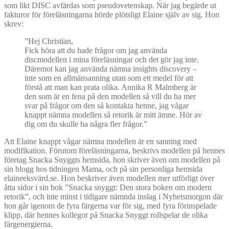
som likt DISC avfärdas som pseudovetenskap. När jag begärde ut
fakturor för föreläsningarna hörde plötsligt Elaine själv av sig. Hon
skrev:
”Hej Christian,
Fick höra att du hade frågor om jag använda
discmodellen i mina föreläsningar och det gör jag inte.
Däremot kan jag använda nämna insights discovery –
inte som en allmänsanning utan som ett medel för att
förstå att man kan prata olika. Annika R Malmberg är
den som är en fena på den modellen så vill du ha mer
svar på frågor om den så kontakta henne, jag vågar
knappt nämna modellen så retorik är mitt ämne. Hör av
dig om du skulle ha några fler frågor.”
Att Elaine knappt vågar nämna modellen är en sanning med
modifikation. Förutom föreläsningarna, beskrivs modellen på hennes
företag Snacka Snyggts hemsida, hon skriver även om modellen på
sin blogg hos tidningen Mama, och på sin personliga hemsida
elaineeksvärd.se. Hon beskriver även modellen mer utförligt över
åtta sidor i sin bok ”Snacka snyggt: Den stora boken om modern
retorik”, och inte minst i tidigare nämnda inslag i Nyhetsmorgon där
hon går igenom de fyra färgerna var för sig, med fyra förinspelade
klipp, där hennes kollegor på Snacka Snyggt rollspelar de olika
färgenergierna.