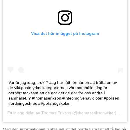
Visa det här inlägget på Instagram
Var är jag idag, tro? ? Jag har fått förmånen att träffa en av
de viktigaste yrkeskategorierna i vårt samhälle. Jag är
oerhört tacksam att de gör det de gör för oss andra i
samhället. ? #thomaserikson #inteomgivenavidioter #polisen
#ordningochreda #polishögskolan
Ett inlägg delat av
Thomas Erikson
(@thomaseriksonwriter)
4 Sep 
Med den informationen tänkte jag att det borde vara lätt att få tag på