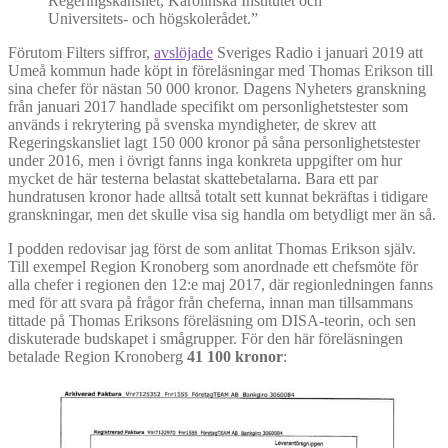
Regeringskansliet, Karolinska Institutet och
Universitets- och högskolerådet.”
Förutom Filters siffror,
avslöjade
Sveriges Radio i januari 2019 att
Umeå kommun hade köpt in föreläsningar med Thomas Erikson till
sina chefer för nästan 50 000 kronor. Dagens Nyheters granskning
från januari 2017 handlade specifikt om personlighetstester som
används i rekrytering på svenska myndigheter, de skrev att
Regeringskansliet lagt 150 000 kronor på såna personlighetstester
under 2016, men i övrigt fanns inga konkreta uppgifter om hur
mycket de här testerna belastat skattebetalarna. Bara ett par
hundratusen kronor hade alltså totalt sett kunnat bekräftas i tidigare
granskningar, men det skulle visa sig handla om betydligt mer än så.
I podden redovisar jag först de som anlitat Thomas Erikson själv.
Till exempel Region Kronoberg som anordnade ett chefsmöte för
alla chefer i regionen den 12:e maj 2017, där regionledningen fanns
med för att svara på frågor från cheferna, innan man tillsammans
tittade på Thomas Eriksons föreläsning om DISA-teorin, och sen
diskuterade budskapet i smågrupper. För den här föreläsningen
betalade Region Kronoberg
41 100 kronor
: