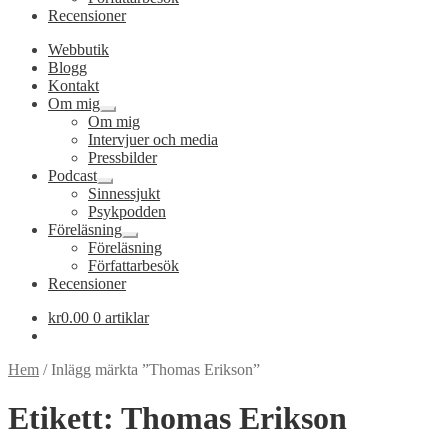
Recensioner
Webbutik
Blogg
Kontakt
Om mig
Expandera
Om mig
undermeny
Intervjuer och media
Pressbilder
Podcast
Expandera
Sinnessjukt
undermeny
Psykpodden
Föreläsning
Expandera
Föreläsning
undermeny
Författarbesök
Recensioner
kr
0.00
0 artiklar
Hem
/
Inlägg märkta ”Thomas Erikson”
Etikett:
Thomas Erikson