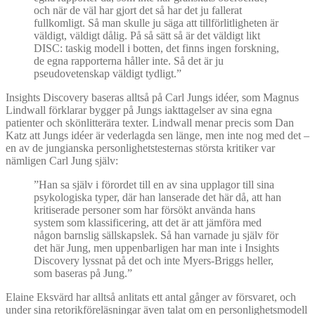
och när de väl har gjort det så har det ju fallerat
fullkomligt. Så man skulle ju säga att tillförlitligheten är
väldigt, väldigt dålig. På så sätt så är det väldigt likt
DISC: taskig modell i botten, det finns ingen forskning,
de egna rapporterna håller inte. Så det är ju
pseudovetenskap väldigt tydligt.”
Insights Discovery baseras alltså på Carl Jungs idéer, som Magnus
Lindwall förklarar bygger på Jungs iakttagelser av sina egna
patienter och skönlitterära texter. Lindwall menar precis som Dan
Katz att Jungs idéer är vederlagda sen länge, men inte nog med det –
en av de jungianska personlighetstesternas största kritiker var
nämligen Carl Jung själv:
”Han sa själv i förordet till en av sina upplagor till sina
psykologiska typer, där han lanserade det här då, att han
kritiserade personer som har försökt använda hans
system som klassificering, att det är att jämföra med
någon barnslig sällskapslek. Så han varnade ju själv för
det här Jung, men uppenbarligen har man inte i Insights
Discovery lyssnat på det och inte Myers-Briggs heller,
som baseras på Jung.”
Elaine Eksvärd har alltså anlitats ett antal gånger av försvaret, och
under sina retorikföreläsningar även talat om en personlighetsmodell