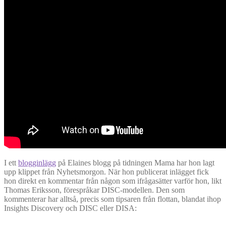
I ett
blogginlägg
på Elaines blogg på tidningen Mama har hon lagt
upp klippet från Nyhetsmorgon. När hon publicerat inlägget fick
hon direkt en kommentar från någon som ifrågasätter varför hon, likt
Thomas Eriksson, förespråkar DISC-modellen. Den som
kommenterar har alltså, precis som tipsaren från flottan, blandat ihop
Insights Discovery och DISC eller DISA: