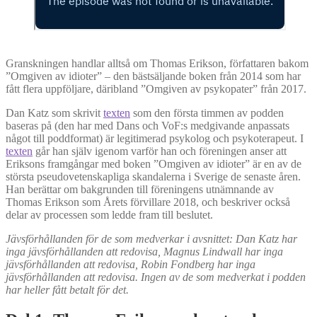
Granskningen handlar alltså om Thomas Erikson, författaren bakom
”Omgiven av idioter” – den bästsäljande boken från 2014 som har
fått flera uppföljare, däribland ”Omgiven av psykopater” från 2017.
Dan Katz som skrivit
texten
som den första timmen av podden
baseras på (den har med Dans och VoF:s medgivande anpassats
något till poddformat) är legitimerad psykolog och psykoterapeut. I
texten
går han själv igenom varför han och föreningen anser att
Eriksons framgångar med boken ”Omgiven av idioter” är en av de
största pseudovetenskapliga skandalerna i Sverige de senaste åren.
Han berättar om bakgrunden till föreningens utnämnande av
Thomas Erikson som Årets förvillare 2018, och beskriver också
delar av processen som ledde fram till beslutet.
Jävsförhållanden för de som medverkar i avsnittet: Dan Katz har
inga jävsförhållanden att redovisa, Magnus Lindwall har inga
jävsförhållanden att redovisa, Robin Fondberg har inga
jävsförhållanden att redovisa. Ingen av de som medverkat i podden
har heller fått betalt för det.