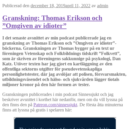
Publicerad den
december 18, 2019
april 11, 2022
av
admin
Granskning: Thomas Erikson och
”Omgiven av idioter”
I det senaste avsnittet av min podcast publicerade jag en
granskning av Thomas Erikson och ”Omgiven av idioter”-
böckerna. Granskningen av Thomas bygger på en text ur
föreningen Vetenskap och Folkbildnings tidskrift ”Folkvett”,
som är skriven av föreningens sakkunnige på psykologi, Dan
Katz. Utöver texten har jag gjort en kartläggning av den
offentliga sektorns utgifter för pseudovetenskapliga
personlighetstester, där jag avslöjar att polisen, försvarsmakten,
utbildningsväsendet och hälso- och sjukvården lägger tiotals
miljoner kronor på den här formen av tester.
Granskningen publicerades i min podcast Sinnessjukt och jag
beskriver avsnittet i korthet här nedanför, men om du vill lyssna på
den finns den på
Patreon.com/sinnessjukt
. De första åtta minuterna
finns att lyssna på gratis i spelaren här: