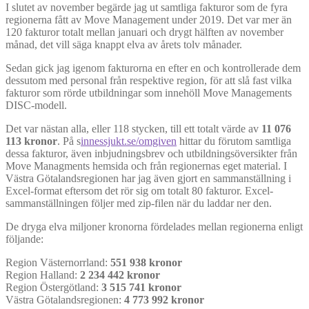
I slutet av november begärde jag ut samtliga fakturor som de fyra
regionerna fått av Move Management under 2019. Det var mer än
120 fakturor totalt mellan januari och drygt hälften av november
månad, det vill säga knappt elva av årets tolv månader.
Sedan gick jag igenom fakturorna en efter en och kontrollerade dem
dessutom med personal från respektive region, för att slå fast vilka
fakturor som rörde utbildningar som innehöll Move Managements
DISC-modell.
Det var nästan alla, eller 118 stycken, till ett totalt värde av
11 076
113 kronor
. På s
innessjukt.se/omgiven
hittar du förutom samtliga
dessa fakturor, även inbjudningsbrev och utbildningsöversikter från
Move Managments hemsida och från regionernas eget material. I
Västra Götalandsregionen har jag även gjort en sammanställning i
Excel-format eftersom det rör sig om totalt 80 fakturor. Excel-
sammanställningen följer med zip-filen när du laddar ner den.
De dryga elva miljoner kronorna fördelades mellan regionerna enligt
följande:
Region Västernorrland:
551 938 kronor
Region Halland:
2 234 442 kronor
Region Östergötland:
3 515 741 kronor
Västra Götalandsregionen:
4 773 992 kronor