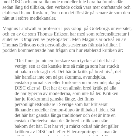
mot DISC och andra liknande modeller inte bara ha funnits där
sedan lång tid tillbaka, den verkade också vara mer omfattande och
etablerad bland forskare, även om det först är på senare år som den
nått ut i större mediekanaler.
Magnus Lindwall är professor i psykologi på Göteborgs universitet,
och en av de som Thomas Erikson har med som referenslitteratur i
slutet av ”Omgiven av psykopater”. Men Magnus är också en av
Thomas Eriksons och personlighetstesternas främsta kritiker. I
podden kommenterade han frågan om hur etablerad kritiken är:
”Det finns ju inte en forskare som tycker att det här är
vettigt, sen är det kanske inte så många som har stuckit
ut hakan och sagt det. Det här är kritik på bred nivå, det
här handlar inte om några skumma, avundsjuka,
enstaka journalister eller forskare som är avundsjuka på
DISC eller så. Det här är en allmän bred kritik på alla
de här typerna av modellerna, som inte håller. Kritiken
har ju förekommit ganska länge, det finns
personlighetsforskare i Sverige som har kritiserat
liknande modeller femton-tjugo år tillbaka i tiden. Så
det här har ganska långa traditioner och det är inte en
enstaka företeelse utan det är bred kritik som står
bakom det här. Det har vi ju märkt också när det gäller
kritiken av DISC och efter Filter-reportraget – man är