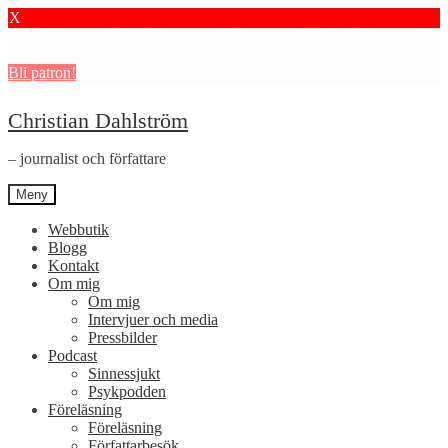
X
Stötta mitt journalistiska arbete i psykiatrin och få granskningar och
dokumentärer.
Bli patron!
Hoppa
Hoppa
Christian Dahlström
till
till
navigering
innehåll
– journalist och författare
Meny
Webbutik
Blogg
Kontakt
Om mig
Om mig
Intervjuer och media
Pressbilder
Podcast
Sinnessjukt
Psykpodden
Föreläsning
Föreläsning
Författarbesök