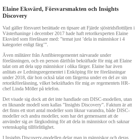
Elaine Eksvärd, Försvarsmakten och Insights
Discovery
Vad gäller försvaret berättade en tipsare att Fjärde sjöstridsflottiljen i
Västerhaninge i december 2017 hade haft retorikexperten Elaine
Eksvärd som föreläsare med: ”temat just ’dela in människor i 4
kategorier enligt färg’”.
Även militärer från Amfibieregementet närvarade under
föreläsningen, och en person därifrån bekräftade för mig att Elaine
talat om att dela upp människor i olika färger. Elaine har även
anlitats av Ledningsregementet i Enköping för tre föreläsningar
under 2018, där hon också talat om färgerna under en del av sin
retorikföreläsning, vilket bekräftades för mig av regementets HR-
chef Linda Möller på telefon.
Det visade sig dock att det inte handlade om DISC-modellen, utan
en liknande modell som kallas ”Insights Discovery”. Faktum är att
det finns ett stort antal modeller som liknar varandra, både DISC-
modeller och andra modeller, som har det gemensamt att de
använder sig av färgkodning för att dela in människor och saknar
vetenskaplig tillförlitlighet.
I Insights Discovery-modellen delar man in människor och deras