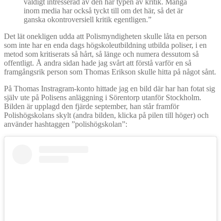
väldigt intresserad av den här typen av kritik. Många
inom media har också tyckt till om det här, så det är
ganska okontroversiell kritik egentligen.”
Det lät onekligen udda att Polismyndigheten skulle låta en person
som inte har en enda dags högskoleutbildning utbilda poliser, i en
metod som kritiserats så hårt, så länge och numera dessutom så
offentligt. Å andra sidan hade jag svårt att förstå varför en så
framgångsrik person som Thomas Erikson skulle hitta på något sånt.
På Thomas Instragram-konto hittade jag en bild där har han fotat sig
själv ute på Polisens anläggning i Sörentorp utanför Stockholm.
Bilden är upplagd den fjärde september, han står framför
Polishögskolans skylt (andra bilden, klicka på pilen till höger) och
använder hashtaggen ”polishögskolan”: