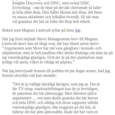
Insights Discovery och DISC, men också DISC
Everything – när de tittar på det där oberoende så faller
ju hela alltet ihop. Den håller liksom inte ihop, det finns
en massa oklarheter och felkällor överallt. Så när man
väl granskar det här så faller det ihop helt enkelt.
Boken som Magnus Lindwall syftar på finns
här
.
När jag först mejlade Move Managements brev till Magnus
Lindwall skrev han ett långt svar, där han bland annat skrev:
”Argumenten som Move har må vara gångbara i konsult- och
säljarkretsar, men är helt tandlösa eller direkt felaktiga om man tar på
sig vetenskapliga glasögon. Och det är på den planhalvan man
tydligt vill spela, vilket är viktigt att påpeka.”
När jag intervjuade honom till podden ett par dagar senare, bad jag
honom utveckla vad han menade:
”Det är ju väldigt skickligt återigen, som jag sa. Det är
lite TV-shop, marknadsföringen kan de ju bevisligen,
de paketerar det här jättesnyggt. Men däremot själva
argumenten … om man skulle granska det här brevet
och hela DISC och allting och deras rapporter utifrån
vetenskapliga glasögon, titta noggrant på det här, så
fallerar det här jätte-jättesnabbt. Hade det här varit en