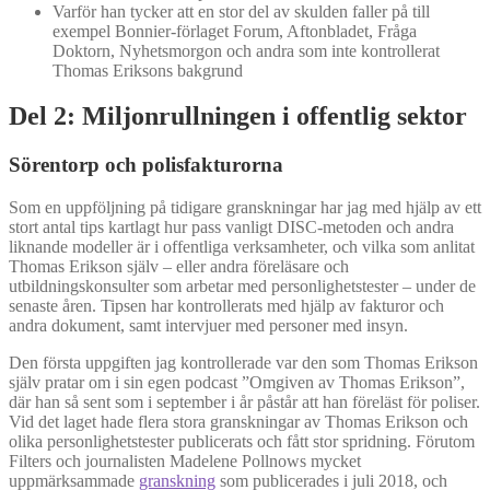
Varför han tycker att en stor del av skulden faller på till
exempel Bonnier-förlaget Forum, Aftonbladet, Fråga
Doktorn, Nyhetsmorgon och andra som inte kontrollerat
Thomas Eriksons bakgrund
Del 2: Miljonrullningen i offentlig sektor
Sörentorp och polisfakturorna
Som en uppföljning på tidigare granskningar har jag med hjälp av ett
stort antal tips kartlagt hur pass vanligt DISC-metoden och andra
liknande modeller är i offentliga verksamheter, och vilka som anlitat
Thomas Erikson själv – eller andra föreläsare och
utbildningskonsulter som arbetar med personlighetstester – under de
senaste åren. Tipsen har kontrollerats med hjälp av fakturor och
andra dokument, samt intervjuer med personer med insyn.
Den första uppgiften jag kontrollerade var den som Thomas Erikson
själv pratar om i sin egen podcast ”Omgiven av Thomas Erikson”,
där han så sent som i september i år påstår att han föreläst för poliser.
Vid det laget hade flera stora granskningar av Thomas Erikson och
olika personlighetstester publicerats och fått stor spridning. Förutom
Filters och journalisten Madelene Pollnows mycket
uppmärksammade
granskning
som publicerades i juli 2018, och