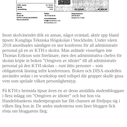
Inom skolväsendet dök en annan, något oväntad, aktör upp bland
tipsen: Kungliga Tekniska Högskolan i Stockholm. Under våren
2018 anordnades nämligen en stor konferens för all administrativ
personal på en av KTH:s skolor. Man anlitade visserligen inte
Thomas Erikson som föreläsare, men den administrativa chefen för
skolan köpte in boken ”Omgiven av idioter” till all administrativ
personal på den KTH-skolan – runt åttio personer – som
obligatorisk läsning inför konferensen. Boken och DISA-modellen
användes sedan i en workshop med rollspel där grupper skulle gissa
vem som spelade vilken personlighetstyp.
På KTH:s hemsida tipsar även en av deras anställda studentbloggare
i flera inlägg om ”Omgiven av idioter” och hur hon via
Handelsbankens studentprogram har fått chansen att fördjupa sig i
vilken färg hon är. De andra studenterna som läser bloggen fick
rösta om bloggarens färg: