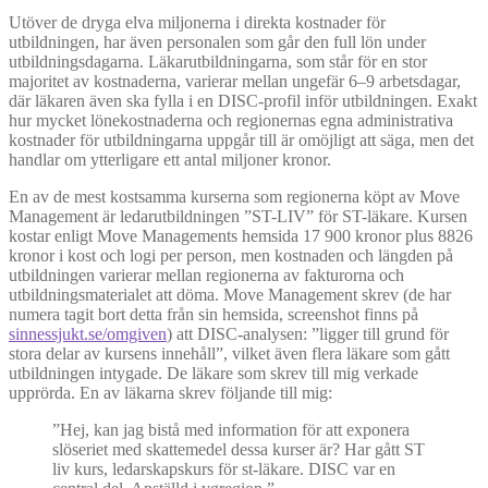
Utöver de dryga elva miljonerna i direkta kostnader för
utbildningen, har även personalen som går den full lön under
utbildningsdagarna. Läkarutbildningarna, som står för en stor
majoritet av kostnaderna, varierar mellan ungefär 6–9 arbetsdagar,
där läkaren även ska fylla i en DISC-profil inför utbildningen. Exakt
hur mycket lönekostnaderna och regionernas egna administrativa
kostnader för utbildningarna uppgår till är omöjligt att säga, men det
handlar om ytterligare ett antal miljoner kronor.
En av de mest kostsamma kurserna som regionerna köpt av Move
Management är ledarutbildningen ”ST-LIV” för ST-läkare. Kursen
kostar enligt Move Managements hemsida 17 900 kronor plus 8826
kronor i kost och logi per person, men kostnaden och längden på
utbildningen varierar mellan regionerna av fakturorna och
utbildningsmaterialet att döma. Move Management skrev (de har
numera tagit bort detta från sin hemsida, screenshot finns på
sinnessjukt.se/omgiven
) att DISC-analysen: ”ligger till grund för
stora delar av kursens innehåll”, vilket även flera läkare som gått
utbildningen intygade. De läkare som skrev till mig verkade
upprörda. En av läkarna skrev följande till mig:
”Hej, kan jag bistå med information för att exponera
slöseriet med skattemedel dessa kurser är? Har gått ST
liv kurs, ledarskapskurs för st-läkare. DISC var en