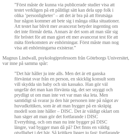
”Först måste de kunna via publicerade studier visa att
testet verkligen på ett pålitligt sätt kan dela upp folk i
olika ’personligheter’ – att det är bra på att förutsäga
hur någon kommer att bete sig i många olika situationer.
Att testet har blivit mer avancerat betyder ingenting om
det inte förmår detta. Annars är det som att man slår sig
för bröstet för att man gjort ett mer avancerat test för att
mäta förekomsten av enhörningar. Först måste man nog
visa att enhörningarna existerar.”
Magnus Lindwall, psykologiprofessorn från Göteborgs Universitet,
var inne på samma spår:
”Det här håller ju inte alls. Men det är ett ganska
förväntat svar från en person, en skicklig konsult som
vill skydda sin baby och sin kassako. Han gör väl
ungefär det man kan förvänta sig, det ser snyggt och
prydligt ut om man inte vet var man ska leta. Men
samtidigt så svarar ju den här personen inte på något av
huvudkritiken, som är att man bygger på en skräpig
modell som inte håller – DISC. Det är väldigt oklart om
han säger att man gör det fortfarande i DISC
Everything, och om man nu inte bygger på DISC
längre, vad bygger man då på? Det finns en väldig
otydlighet i det här. Så kritiken ligger ju fast: fortfarande