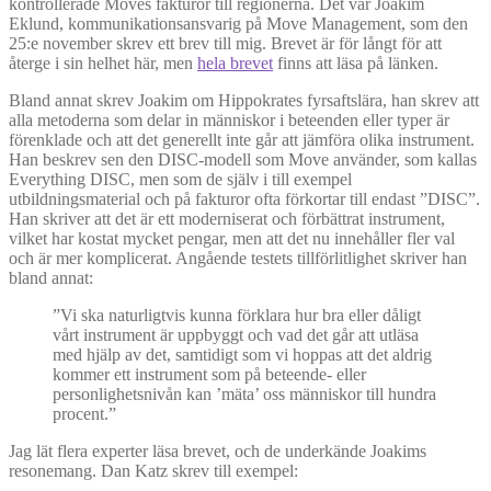
kontrollerade Moves fakturor till regionerna. Det var Joakim
Eklund, kommunikationsansvarig på Move Management, som den
25:e november skrev ett brev till mig. Brevet är för långt för att
återge i sin helhet här, men
hela brevet
finns att läsa på länken.
Bland annat skrev Joakim om Hippokrates fyrsaftslära, han skrev att
alla metoderna som delar in människor i beteenden eller typer är
förenklade och att det generellt inte går att jämföra olika instrument.
Han beskrev sen den DISC-modell som Move använder, som kallas
Everything DISC, men som de själv i till exempel
utbildningsmaterial och på fakturor ofta förkortar till endast ”DISC”.
Han skriver att det är ett moderniserat och förbättrat instrument,
vilket har kostat mycket pengar, men att det nu innehåller fler val
och är mer komplicerat. Angående testets tillförlitlighet skriver han
bland annat:
”Vi ska naturligtvis kunna förklara hur bra eller dåligt
vårt instrument är uppbyggt och vad det går att utläsa
med hjälp av det, samtidigt som vi hoppas att det aldrig
kommer ett instrument som på beteende- eller
personlighetsnivån kan ’mäta’ oss människor till hundra
procent.”
Jag lät flera experter läsa brevet, och de underkände Joakims
resonemang. Dan Katz skrev till exempel: