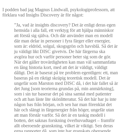
I podden bad jag Magnus Lindwall, psykologiprofessorn, att
förklara vad Insighs Discovery är för något:
”Ja, vad är insights discovery? Det är enligt deras egen
hemsida i alla fall, ett verktyg för att hjälpa människor
att förstå sig själva. Och där använder man en modell
där man delar in personer i fyra färger eller energier,
som är: eldröd, solgul, skogsgrön och havsblå. Så det är
ju väldigt likt DISC givetvis. De här färgerna ska
avgöra hur och varför personer beter sig som de gör.
När det gäller trovärdigheten kan man väl sammanfatta
en lång historia kort, med att det är väldigt, väldigt
dåligt. Det är baserat på tre problem egentligen: ett, man
baseras på en riktigt skräpig teoretisk modell. Det är
ungefär som Marston med DISC då, i det här fallet så är
det Jung [som teorierna grundas på, min anmärkning],
som i sin tur baserar det på sina samtal med patienter
och att han läste lite skönlitteratur. Så det här har ju inte
någon bas från början, och sen har man förenklat det
här och slängt in färgenergier från höger, ungefär utan
att man förstår varför. Så det är en taskig modell i
botten, det saknas forskning överhuvudtaget – framför
allt oberoende granskning, vilket är viktigt. Sen deras
egna rapporter då, som inte har granskats oberoende,