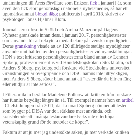
utnämningen till Årets förvillare som Erikson
fick
i januari i år, som
även den fick stort genomslag i nationella nyhetsmedier, så har ett
uppmärksammat
blogginlägg
publicerats i april 2018, skrivet av
psykologen Jonas Hjalmar Blom.
Journalisterna Josefin Sköld och Amina Manzoor på Dagens
Nyheter granskade innan dess, i januari 2017, personlighetstester
som används för att rekrytera medarbetare på svenska myndigheter.
Deras
granskning
visade att av 120 tillfrågade statliga myndigheter
använde runt hälften av dem personlighetstester vid nyanställningar.
I DN:s text kritiseras personlighetstesterna bland annat av Lennart
Sjöberg, professor emeritus vid Handelshögskolan i Stockholm, och
Anders Sjöberg, psykolog och forskare vid Stockholms universitet.
Granskningen är övergripande och DISC nämns inte uttryckligen,
men Anders Sjöberg säger bland annat att ”tester där du blir en färg
eller ett djur är inte seriösa”.
I Filter-artikeln berättar Madelene Pollnow att kritiken från forskare
har funnits betydligt längre än så. Till exempel nämner hon en
artikel
i Chefstidningen från 2011, där Lennart Sjöberg nämner att tester
som bygger på DISA var de i särklass mest använda, och
konstaterade att ”många testanvändare tycks inte efterfråga
vetenskaplig grund för de metoder de köper”.
Faktum är att ju mer jag undersökte saken, ju mer verkade kritiken