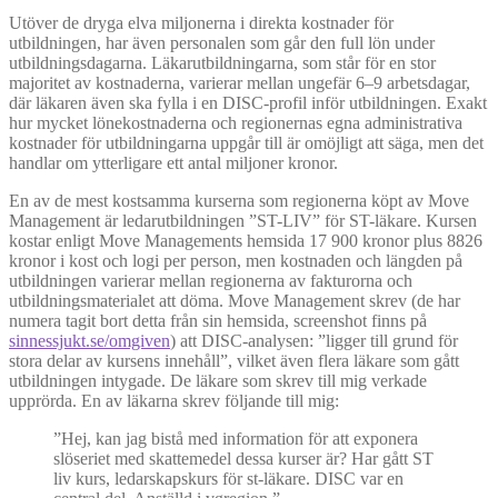
Utöver de dryga elva miljonerna i direkta kostnader för
utbildningen, har även personalen som går den full lön under
utbildningsdagarna. Läkarutbildningarna, som står för en stor
majoritet av kostnaderna, varierar mellan ungefär 6–9 arbetsdagar,
där läkaren även ska fylla i en DISC-profil inför utbildningen. Exakt
hur mycket lönekostnaderna och regionernas egna administrativa
kostnader för utbildningarna uppgår till är omöjligt att säga, men det
handlar om ytterligare ett antal miljoner kronor.
En av de mest kostsamma kurserna som regionerna köpt av Move
Management är ledarutbildningen ”ST-LIV” för ST-läkare. Kursen
kostar enligt Move Managements hemsida 17 900 kronor plus 8826
kronor i kost och logi per person, men kostnaden och längden på
utbildningen varierar mellan regionerna av fakturorna och
utbildningsmaterialet att döma. Move Management skrev (de har
numera tagit bort detta från sin hemsida, screenshot finns på
sinnessjukt.se/omgiven
) att DISC-analysen: ”ligger till grund för
stora delar av kursens innehåll”, vilket även flera läkare som gått
utbildningen intygade. De läkare som skrev till mig verkade
upprörda. En av läkarna skrev följande till mig:
”Hej, kan jag bistå med information för att exponera
slöseriet med skattemedel dessa kurser är? Har gått ST
liv kurs, ledarskapskurs för st-läkare. DISC var en