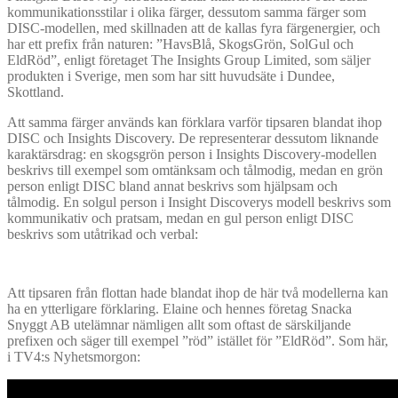
kommunikationsstilar i olika färger, dessutom samma färger som
DISC-modellen, med skillnaden att de kallas fyra färgenergier, och
har ett prefix från naturen: ”HavsBlå, SkogsGrön, SolGul och
EldRöd”, enligt företaget The Insights Group Limited, som säljer
produkten i Sverige, men som har sitt huvudsäte i Dundee,
Skottland.
Att samma färger används kan förklara varför tipsaren blandat ihop
DISC och Insights Discovery. De representerar dessutom liknande
karaktärsdrag: en skogsgrön person i Insights Discovery-modellen
beskrivs till exempel som omtänksam och tålmodig, medan en grön
person enligt DISC bland annat beskrivs som hjälpsam och
tålmodig. En solgul person i Insight Discoverys modell beskrivs som
kommunikativ och pratsam, medan en gul person enligt DISC
beskrivs som utåtrikad och verbal:
Att tipsaren från flottan hade blandat ihop de här två modellerna kan
ha en ytterligare förklaring. Elaine och hennes företag Snacka
Snyggt AB utelämnar nämligen allt som oftast de särskiljande
prefixen och säger till exempel ”röd” istället för ”EldRöd”. Som här,
i TV4:s Nyhetsmorgon: