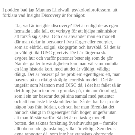
I podden bad jag Magnus Lindwall, psykologiprofessorn, att
förklara vad Insighs Discovery är för något:
”Ja, vad är insights discovery? Det är enligt deras egen
hemsida i alla fall, ett verktyg för att hjälpa människor
att förstå sig själva. Och där använder man en modell
där man delar in personer i fyra färger eller energier,
som är: eldröd, solgul, skogsgrön och havsblå. Så det är
ju väldigt likt DISC givetvis. De här färgerna ska
avgöra hur och varför personer beter sig som de gör.
När det gäller trovärdigheten kan man väl sammanfatta
en lång historia kort, med att det är väldigt, väldigt
dåligt. Det är baserat på tre problem egentligen: ett, man
baseras på en riktigt skräpig teoretisk modell. Det är
ungefär som Marston med DISC då, i det här fallet så är
det Jung [som teorierna grundas på, min anmärkning],
som i sin tur baserar det på sina samtal med patienter
och att han läste lite skönlitteratur. Så det här har ju inte
någon bas från början, och sen har man förenklat det
här och slängt in färgenergier från höger, ungefär utan
att man förstår varför. Så det är en taskig modell i
botten, det saknas forskning överhuvudtaget – framför
allt oberoende granskning, vilket är viktigt. Sen deras
egna rapporter då, som inte har granskats oberoende,