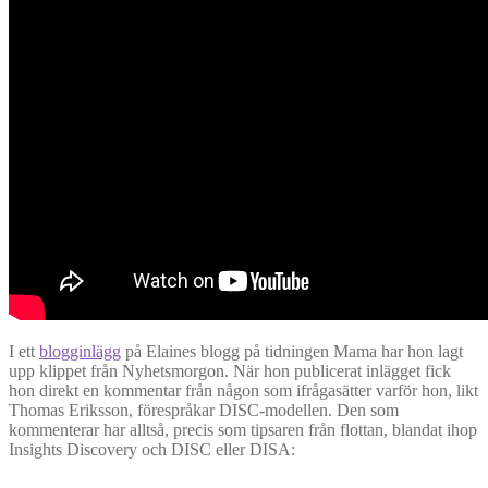
I ett
blogginlägg
på Elaines blogg på tidningen Mama har hon lagt
upp klippet från Nyhetsmorgon. När hon publicerat inlägget fick
hon direkt en kommentar från någon som ifrågasätter varför hon, likt
Thomas Eriksson, förespråkar DISC-modellen. Den som
kommenterar har alltså, precis som tipsaren från flottan, blandat ihop
Insights Discovery och DISC eller DISA: