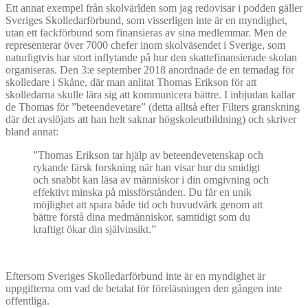
Ett annat exempel från skolvärlden som jag redovisar i podden gäller
Sveriges Skolledarförbund, som visserligen inte är en myndighet,
utan ett fackförbund som finansieras av sina medlemmar. Men de
representerar över 7000 chefer inom skolväsendet i Sverige, som
naturligtvis har stort inflytande på hur den skattefinansierade skolan
organiseras. Den 3:e september 2018 anordnade de en temadag för
skolledare i Skåne, där man anlitat Thomas Erikson för att
skolledarna skulle lära sig att kommunicera bättre. I inbjudan kallar
de Thomas för ”beteendevetare” (detta alltså efter Filters granskning
där det avslöjats att han helt saknar högskoleutbildning) och skriver
bland annat:
”Thomas Erikson tar hjälp av beteendevetenskap och
rykande färsk forskning när han visar hur du smidigt
och snabbt kan läsa av människor i din omgivning och
effektivt minska på missförstånden. Du får en unik
möjlighet att spara både tid och huvudvärk genom att
bättre förstå dina medmänniskor, samtidigt som du
kraftigt ökar din självinsikt.”
Eftersom Sveriges Skolledarförbund inte är en myndighet är
uppgifterna om vad de betalat för föreläsningen den gången inte
offentliga.