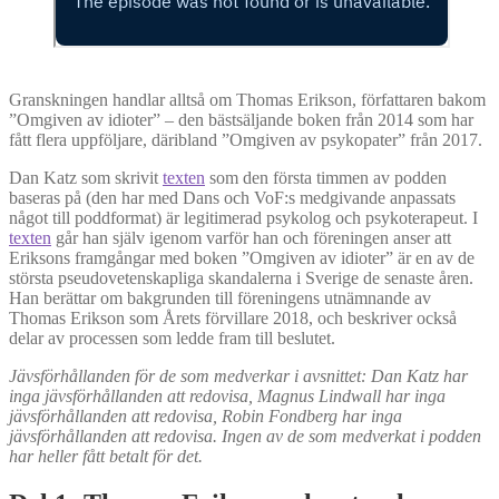
Granskningen handlar alltså om Thomas Erikson, författaren bakom
”Omgiven av idioter” – den bästsäljande boken från 2014 som har
fått flera uppföljare, däribland ”Omgiven av psykopater” från 2017.
Dan Katz som skrivit
texten
som den första timmen av podden
baseras på (den har med Dans och VoF:s medgivande anpassats
något till poddformat) är legitimerad psykolog och psykoterapeut. I
texten
går han själv igenom varför han och föreningen anser att
Eriksons framgångar med boken ”Omgiven av idioter” är en av de
största pseudovetenskapliga skandalerna i Sverige de senaste åren.
Han berättar om bakgrunden till föreningens utnämnande av
Thomas Erikson som Årets förvillare 2018, och beskriver också
delar av processen som ledde fram till beslutet.
Jävsförhållanden för de som medverkar i avsnittet: Dan Katz har
inga jävsförhållanden att redovisa, Magnus Lindwall har inga
jävsförhållanden att redovisa, Robin Fondberg har inga
jävsförhållanden att redovisa. Ingen av de som medverkat i podden
har heller fått betalt för det.