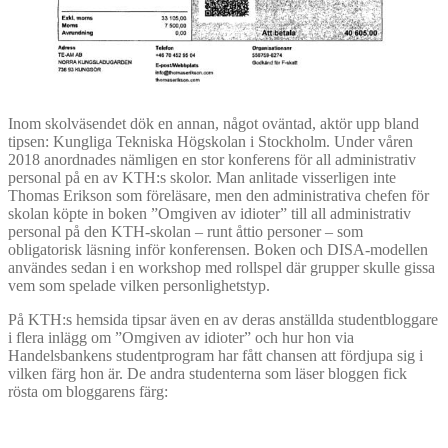
Inom skolväsendet dök en annan, något oväntad, aktör upp bland
tipsen: Kungliga Tekniska Högskolan i Stockholm. Under våren
2018 anordnades nämligen en stor konferens för all administrativ
personal på en av KTH:s skolor. Man anlitade visserligen inte
Thomas Erikson som föreläsare, men den administrativa chefen för
skolan köpte in boken ”Omgiven av idioter” till all administrativ
personal på den KTH-skolan – runt åttio personer – som
obligatorisk läsning inför konferensen. Boken och DISA-modellen
användes sedan i en workshop med rollspel där grupper skulle gissa
vem som spelade vilken personlighetstyp.
På KTH:s hemsida tipsar även en av deras anställda studentbloggare
i flera inlägg om ”Omgiven av idioter” och hur hon via
Handelsbankens studentprogram har fått chansen att fördjupa sig i
vilken färg hon är. De andra studenterna som läser bloggen fick
rösta om bloggarens färg: