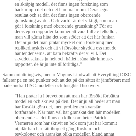
en skräpig modell, det finns ingen forskning som
backar upp det och det han pratar om. Deras egna
resultat och så där, det finns ingen oberoende
granskning av det. Och varför är det viktigt, som man
gör i forskning med oberoende granskning? För att
deras egna rapporter kommer att vara full av felkällor,
man vill gärna hitta det som stöder att det här funkar.
Det är ju det man pratar mycket om i forskning med
replikeringskris och att vi försöker skydda oss mot de
här tendenserna, att bara bekräfta det vi vill. Det
skyddet saknas ju helt och hållet i såna här inhouse-
rapporter, de är ju inte tillförlitliga.”
Sammanfattningsvis, menar Magnus Lindwall att Everything DISC
fallerar på en rad punkter och att det på det sättet är jämförbart med
både andra DISC-modeller och Insights Discovery:
”Han pratar ju i brevet om att man har försökt förbättra
modellen och skruva på den. Det är ju all heder att man
har försökt göra det, men problemen kvarstår
fortfarande. När man väl har granskat den här modellen
oberoende – det finns en kille som heter Patrick
Vermeren som har skrivit en bok som just har kommit
ut, där han har fått ihop ett gäng forskare och
psykologer och granskat olika modeller, bland annat