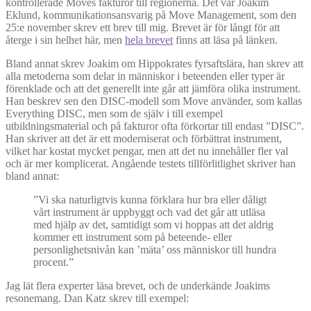
kontrollerade Moves fakturor till regionerna. Det var Joakim
Eklund, kommunikationsansvarig på Move Management, som den
25:e november skrev ett brev till mig. Brevet är för långt för att
återge i sin helhet här, men
hela brevet
finns att läsa på länken.
Bland annat skrev Joakim om Hippokrates fyrsaftslära, han skrev att
alla metoderna som delar in människor i beteenden eller typer är
förenklade och att det generellt inte går att jämföra olika instrument.
Han beskrev sen den DISC-modell som Move använder, som kallas
Everything DISC, men som de själv i till exempel
utbildningsmaterial och på fakturor ofta förkortar till endast ”DISC”.
Han skriver att det är ett moderniserat och förbättrat instrument,
vilket har kostat mycket pengar, men att det nu innehåller fler val
och är mer komplicerat. Angående testets tillförlitlighet skriver han
bland annat:
”Vi ska naturligtvis kunna förklara hur bra eller dåligt
vårt instrument är uppbyggt och vad det går att utläsa
med hjälp av det, samtidigt som vi hoppas att det aldrig
kommer ett instrument som på beteende- eller
personlighetsnivån kan ’mäta’ oss människor till hundra
procent.”
Jag lät flera experter läsa brevet, och de underkände Joakims
resonemang. Dan Katz skrev till exempel: