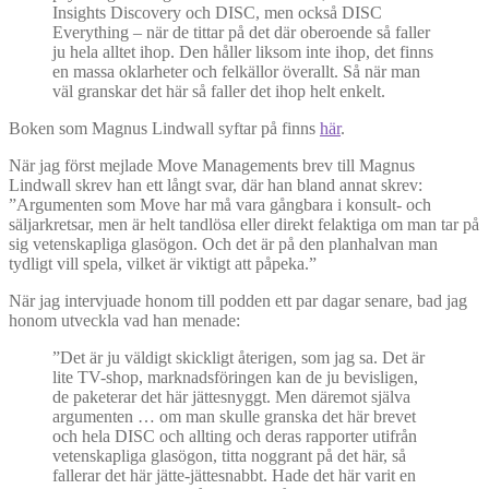
Insights Discovery och DISC, men också DISC
Everything – när de tittar på det där oberoende så faller
ju hela alltet ihop. Den håller liksom inte ihop, det finns
en massa oklarheter och felkällor överallt. Så när man
väl granskar det här så faller det ihop helt enkelt.
Boken som Magnus Lindwall syftar på finns
här
.
När jag först mejlade Move Managements brev till Magnus
Lindwall skrev han ett långt svar, där han bland annat skrev:
”Argumenten som Move har må vara gångbara i konsult- och
säljarkretsar, men är helt tandlösa eller direkt felaktiga om man tar på
sig vetenskapliga glasögon. Och det är på den planhalvan man
tydligt vill spela, vilket är viktigt att påpeka.”
När jag intervjuade honom till podden ett par dagar senare, bad jag
honom utveckla vad han menade:
”Det är ju väldigt skickligt återigen, som jag sa. Det är
lite TV-shop, marknadsföringen kan de ju bevisligen,
de paketerar det här jättesnyggt. Men däremot själva
argumenten … om man skulle granska det här brevet
och hela DISC och allting och deras rapporter utifrån
vetenskapliga glasögon, titta noggrant på det här, så
fallerar det här jätte-jättesnabbt. Hade det här varit en