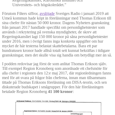
Regeringskansliet, Karolinska Institutet och
Universitets- och högskolerådet.”
Förutom Filters siffror,
avslöjade
Sveriges Radio i januari 2019 att
Umeå kommun hade köpt in föreläsningar med Thomas Erikson till
sina chefer för nästan 50 000 kronor. Dagens Nyheters granskning
från januari 2017 handlade specifikt om personlighetstester som
används i rekrytering på svenska myndigheter, de skrev att
Regeringskansliet lagt 150 000 kronor på såna personlighetstester
under 2016, men i övrigt fanns inga konkreta uppgifter om hur
mycket de här testerna belastat skattebetalarna. Bara ett par
hundratusen kronor hade alltså totalt sett kunnat bekräftas i tidigare
granskningar, men det skulle visa sig handla om betydligt mer än så.
I podden redovisar jag först de som anlitat Thomas Erikson själv.
Till exempel Region Kronoberg som anordnade ett chefsmöte för
alla chefer i regionen den 12:e maj 2017, där regionledningen fanns
med för att svara på frågor från cheferna, innan man tillsammans
tittade på Thomas Eriksons föreläsning om DISA-teorin, och sen
diskuterade budskapet i smågrupper. För den här föreläsningen
betalade Region Kronoberg
41 100 kronor
: