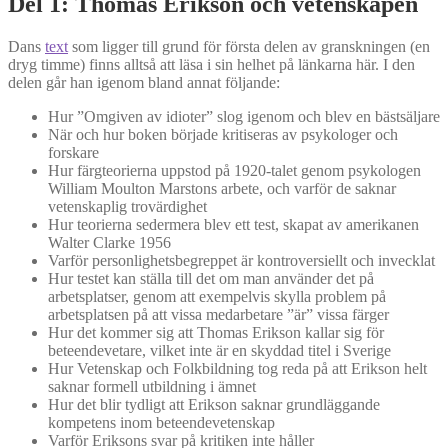
Del 1: Thomas Erikson och vetenskapen
Dans
text
som ligger till grund för första delen av granskningen (en
dryg timme) finns alltså att läsa i sin helhet på länkarna här. I den
delen går han igenom bland annat följande:
Hur ”Omgiven av idioter” slog igenom och blev en bästsäljare
När och hur boken började kritiseras av psykologer och
forskare
Hur färgteorierna uppstod på 1920-talet genom psykologen
William Moulton Marstons arbete, och varför de saknar
vetenskaplig trovärdighet
Hur teorierna sedermera blev ett test, skapat av amerikanen
Walter Clarke 1956
Varför personlighetsbegreppet är kontroversiellt och invecklat
Hur testet kan ställa till det om man använder det på
arbetsplatser, genom att exempelvis skylla problem på
arbetsplatsen på att vissa medarbetare ”är” vissa färger
Hur det kommer sig att Thomas Erikson kallar sig för
beteendevetare, vilket inte är en skyddad titel i Sverige
Hur Vetenskap och Folkbildning tog reda på att Erikson helt
saknar formell utbildning i ämnet
Hur det blir tydligt att Erikson saknar grundläggande
kompetens inom beteendevetenskap
Varför Eriksons svar på kritiken inte håller