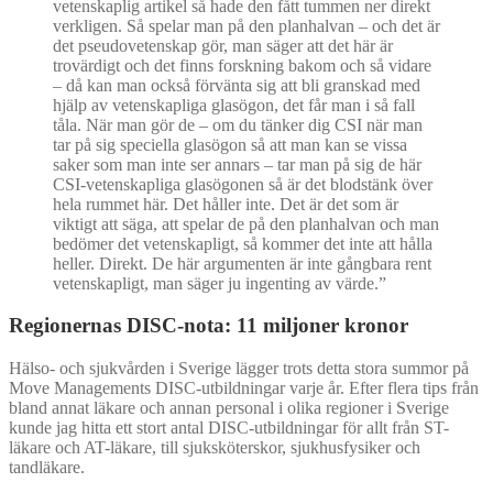
vetenskaplig artikel så hade den fått tummen ner direkt
verkligen. Så spelar man på den planhalvan – och det är
det pseudovetenskap gör, man säger att det här är
trovärdigt och det finns forskning bakom och så vidare
– då kan man också förvänta sig att bli granskad med
hjälp av vetenskapliga glasögon, det får man i så fall
tåla. När man gör de – om du tänker dig CSI när man
tar på sig speciella glasögon så att man kan se vissa
saker som man inte ser annars – tar man på sig de här
CSI-vetenskapliga glasögonen så är det blodstänk över
hela rummet här. Det håller inte. Det är det som är
viktigt att säga, att spelar de på den planhalvan och man
bedömer det vetenskapligt, så kommer det inte att hålla
heller. Direkt. De här argumenten är inte gångbara rent
vetenskapligt, man säger ju ingenting av värde.”
Regionernas DISC-nota: 11 miljoner kronor
Hälso- och sjukvården i Sverige lägger trots detta stora summor på
Move Managements DISC-utbildningar varje år. Efter flera tips från
bland annat läkare och annan personal i olika regioner i Sverige
kunde jag hitta ett stort antal DISC-utbildningar för allt från ST-
läkare och AT-läkare, till sjuksköterskor, sjukhusfysiker och
tandläkare.