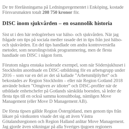
De tre föreläsningarna på Ledningsregementet i Enköping, kostade
Försvarsmakten totalt
208 750 kronor
för.
DISC inom sjukvården – en osannolik historia
Sist ut i den här redogörelsen var hälso- och sjukvården. När jag
frågade om tips på sociala medier rasade det in tips från just hälso-
och sjukvården. En del tips handlade om andra kontroversiella
metoder, som neurolingvistisk programmering, men de flesta
handlade om DISC i någon form.
Förutom några enstaka isolerade exempel, som när Södersjukhuset i
Stockholm anordnade en DISC-utbildning för en arbetsgrupp under
2016 – som var en del av det så kallade ”Arbetsmiljölyftet” och
bekostades av Region Stockholm – eller när Region Gotland 2018
använde boken ”Omgiven av idioter” och DISC-profiler när de
utbildade enhetschefer på Gotlands särskilda boenden, så leder de
flesta tips till en också samma konsultbolag, nämligen Move
Management (eller Move D Management AB).
De första tipsen gällde Region Östergötland, men genom tips från
läkare på västkusten visade det sig att även Västra
Götalandsregionen och Region Halland anlitar Move Management.
Jag gjorde även sökningar på alla Sveriges tjugoen regioners