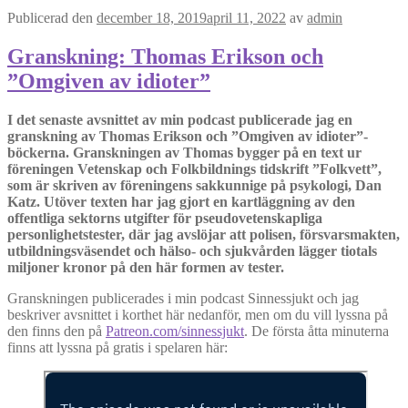
Publicerad den
december 18, 2019
april 11, 2022
av
admin
Granskning: Thomas Erikson och
”Omgiven av idioter”
I det senaste avsnittet av min podcast publicerade jag en
granskning av Thomas Erikson och ”Omgiven av idioter”-
böckerna. Granskningen av Thomas bygger på en text ur
föreningen Vetenskap och Folkbildnings tidskrift ”Folkvett”,
som är skriven av föreningens sakkunnige på psykologi, Dan
Katz. Utöver texten har jag gjort en kartläggning av den
offentliga sektorns utgifter för pseudovetenskapliga
personlighetstester, där jag avslöjar att polisen, försvarsmakten,
utbildningsväsendet och hälso- och sjukvården lägger tiotals
miljoner kronor på den här formen av tester.
Granskningen publicerades i min podcast Sinnessjukt och jag
beskriver avsnittet i korthet här nedanför, men om du vill lyssna på
den finns den på
Patreon.com/sinnessjukt
. De första åtta minuterna
finns att lyssna på gratis i spelaren här: