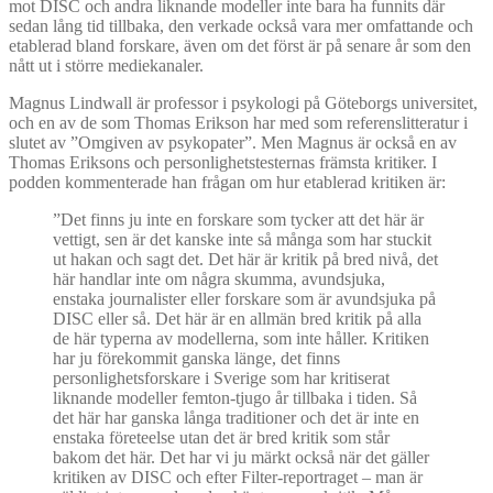
mot DISC och andra liknande modeller inte bara ha funnits där
sedan lång tid tillbaka, den verkade också vara mer omfattande och
etablerad bland forskare, även om det först är på senare år som den
nått ut i större mediekanaler.
Magnus Lindwall är professor i psykologi på Göteborgs universitet,
och en av de som Thomas Erikson har med som referenslitteratur i
slutet av ”Omgiven av psykopater”. Men Magnus är också en av
Thomas Eriksons och personlighetstesternas främsta kritiker. I
podden kommenterade han frågan om hur etablerad kritiken är:
”Det finns ju inte en forskare som tycker att det här är
vettigt, sen är det kanske inte så många som har stuckit
ut hakan och sagt det. Det här är kritik på bred nivå, det
här handlar inte om några skumma, avundsjuka,
enstaka journalister eller forskare som är avundsjuka på
DISC eller så. Det här är en allmän bred kritik på alla
de här typerna av modellerna, som inte håller. Kritiken
har ju förekommit ganska länge, det finns
personlighetsforskare i Sverige som har kritiserat
liknande modeller femton-tjugo år tillbaka i tiden. Så
det här har ganska långa traditioner och det är inte en
enstaka företeelse utan det är bred kritik som står
bakom det här. Det har vi ju märkt också när det gäller
kritiken av DISC och efter Filter-reportraget – man är