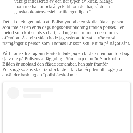
väldigt intresserad av den här typen av kritik. Många
inom media har också tyckt till om det här, så det är
ganska okontroversiell kritik egentligen.”
Det lät onekligen udda att Polismyndigheten skulle låta en person
som inte har en enda dags högskoleutbildning utbilda poliser, i en
metod som kritiserats så hårt, så länge och numera dessutom så
offentligt. Å andra sidan hade jag svårt att förstå varför en så
framgångsrik person som Thomas Erikson skulle hitta på något sånt.
På Thomas Instragram-konto hittade jag en bild där har han fotat sig
själv ute på Polisens anläggning i Sörentorp utanför Stockholm.
Bilden är upplagd den fjärde september, han står framför
Polishögskolans skylt (andra bilden, klicka på pilen till höger) och
använder hashtaggen ”polishögskolan”: