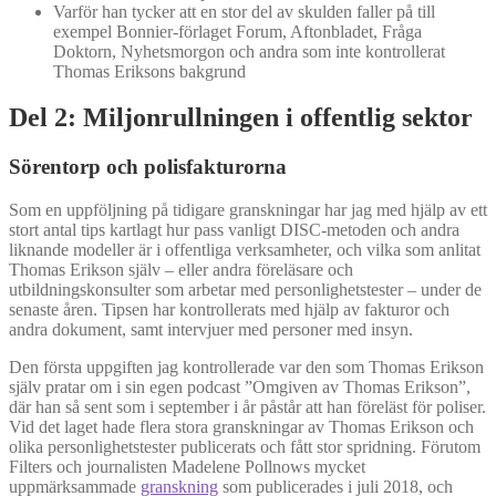
Varför han tycker att en stor del av skulden faller på till
exempel Bonnier-förlaget Forum, Aftonbladet, Fråga
Doktorn, Nyhetsmorgon och andra som inte kontrollerat
Thomas Eriksons bakgrund
Del 2: Miljonrullningen i offentlig sektor
Sörentorp och polisfakturorna
Som en uppföljning på tidigare granskningar har jag med hjälp av ett
stort antal tips kartlagt hur pass vanligt DISC-metoden och andra
liknande modeller är i offentliga verksamheter, och vilka som anlitat
Thomas Erikson själv – eller andra föreläsare och
utbildningskonsulter som arbetar med personlighetstester – under de
senaste åren. Tipsen har kontrollerats med hjälp av fakturor och
andra dokument, samt intervjuer med personer med insyn.
Den första uppgiften jag kontrollerade var den som Thomas Erikson
själv pratar om i sin egen podcast ”Omgiven av Thomas Erikson”,
där han så sent som i september i år påstår att han föreläst för poliser.
Vid det laget hade flera stora granskningar av Thomas Erikson och
olika personlighetstester publicerats och fått stor spridning. Förutom
Filters och journalisten Madelene Pollnows mycket
uppmärksammade
granskning
som publicerades i juli 2018, och