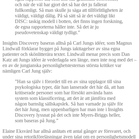
och när de väl har gjort det så har det ju fallerat
fullkomligt. Så man skulle ju säga att tillförlitligheten är
väldigt, väldigt dålig. På så sätt så är det väldigt likt
DISC: taskig modell i botten, det finns ingen forskning,
de egna rapporterna håller inte. Så det är ju
pseudovetenskap väldigt tydligt.”
Insights Discovery baseras alltså på Carl Jungs idéer, som Magnus
Lindwall förklarar bygger på Jungs iakttagelser av sina egna
patienter och skönlitterära texter. Lindwall menar precis som Dan
Katz att Jungs idéer är vederlagda sen länge, men inte nog med det –
en av de jungianska personlighetstesternas största kritiker var
nämligen Carl Jung själv:
”Han sa själv i förordet till en av sina upplagor till sina
psykologiska typer, där han lanserade det här då, att han
kritiserade personer som har försökt använda hans
system som klassificering, att det är att jämföra med
någon barnslig sällskapslek. Så han varnade ju själv för
det här Jung, men uppenbarligen har man inte i Insights
Discovery lyssnat på det och inte Myers-Briggs heller,
som baseras på Jung.”
Elaine Eksvärd har alltså anlitats ett antal gånger av försvaret, och
under sina retorikföreläsningar även talat om en personlighetsmodell