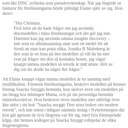
som likt DISC avfärdas som pseudovetenskap. När jag begärde ut
fakturor för föreläsningarna hörde plötsligt Elaine själv av sig. Hon
skrev:
”Hej Christian,
Fick höra att du hade frågor om jag använda
discmodellen i mina föreläsningar och det gör jag inte.
Däremot kan jag använda nämna insights discovery –
inte som en allmänsanning utan som ett medel för att
förstå att man kan prata olika. Annika R Malmberg är
den som är en fena på den modellen så vill du ha mer
svar på frågor om den så kontakta henne, jag vågar
knappt nämna modellen så retorik är mitt ämne. Hör av
dig om du skulle ha några fler frågor.”
Att Elaine knappt vågar nämna modellen är en sanning med
modifikation. Förutom föreläsningarna, beskrivs modellen på hennes
företag Snacka Snyggts hemsida, hon skriver även om modellen på
sin blogg hos tidningen Mama, och på sin personliga hemsida
elaineeksvärd.se. Hon beskriver även modellen mer utförligt över
åtta sidor i sin bok ”Snacka snyggt: Den stora boken om modern
retorik”, och inte minst i tidigare nämnda inslag i Nyhetsmorgon där
hon går igenom de fyra färgerna var för sig, med fyra förinspelade
klipp, där hennes kollegor på Snacka Snyggt rollspelar de olika
färgenergierna.