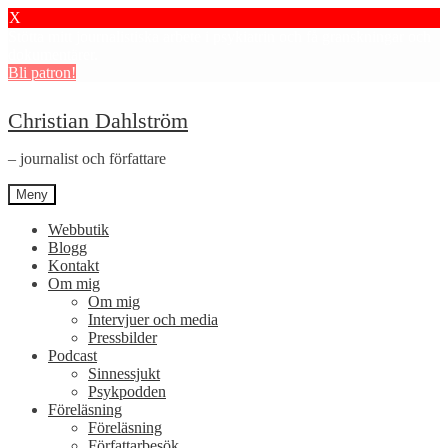
X
Stötta mitt journalistiska arbete i psykiatrin och få granskningar och
dokumentärer.
Bli patron!
Hoppa
Hoppa
Christian Dahlström
till
till
navigering
innehåll
– journalist och författare
Meny
Webbutik
Blogg
Kontakt
Om mig
Om mig
Intervjuer och media
Pressbilder
Podcast
Sinnessjukt
Psykpodden
Föreläsning
Föreläsning
Författarbesök