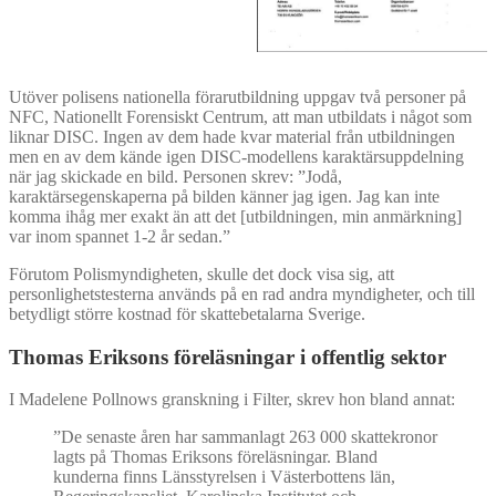
Utöver polisens nationella förarutbildning uppgav två personer på
NFC, Nationellt Forensiskt Centrum, att man utbildats i något som
liknar DISC. Ingen av dem hade kvar material från utbildningen
men en av dem kände igen DISC-modellens karaktärsuppdelning
när jag skickade en bild. Personen skrev: ”Jodå,
karaktärsegenskaperna på bilden känner jag igen. Jag kan inte
komma ihåg mer exakt än att det [utbildningen, min anmärkning]
var inom spannet 1-2 år sedan.”
Förutom Polismyndigheten, skulle det dock visa sig, att
personlighetstesterna används på en rad andra myndigheter, och till
betydligt större kostnad för skattebetalarna Sverige.
Thomas Eriksons föreläsningar i offentlig sektor
I Madelene Pollnows granskning i Filter, skrev hon bland annat:
”De senaste åren har sammanlagt 263 000 skattekronor
lagts på Thomas Eriksons föreläsningar. Bland
kunderna finns Länsstyrelsen i Västerbottens län,