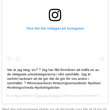
Visa det här inlägget på Instagram
Var är jag idag, tro? ? Jag har fått förmånen att träffa en av
de viktigaste yrkeskategorierna i vårt samhälle. Jag är
oerhört tacksam att de gör det de gör för oss andra i
samhället. ? #thomaserikson #inteomgivenavidioter #polisen
#ordningochreda #polishögskolan
Ett inlägg delat av
Thomas Erikson
(@thomaseriksonwriter)
4 Sep 
Med den informationen tänkte jag att det borde vara lätt att få tag på