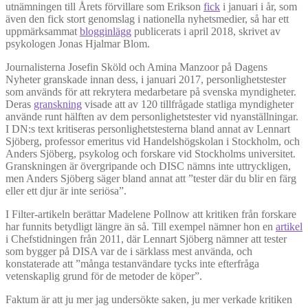
utnämningen till Årets förvillare som Erikson
fick
i januari i år, som
även den fick stort genomslag i nationella nyhetsmedier, så har ett
uppmärksammat
blogginlägg
publicerats i april 2018, skrivet av
psykologen Jonas Hjalmar Blom.
Journalisterna Josefin Sköld och Amina Manzoor på Dagens
Nyheter granskade innan dess, i januari 2017, personlighetstester
som används för att rekrytera medarbetare på svenska myndigheter.
Deras
granskning
visade att av 120 tillfrågade statliga myndigheter
använde runt hälften av dem personlighetstester vid nyanställningar.
I DN:s text kritiseras personlighetstesterna bland annat av Lennart
Sjöberg, professor emeritus vid Handelshögskolan i Stockholm, och
Anders Sjöberg, psykolog och forskare vid Stockholms universitet.
Granskningen är övergripande och DISC nämns inte uttryckligen,
men Anders Sjöberg säger bland annat att ”tester där du blir en färg
eller ett djur är inte seriösa”.
I Filter-artikeln berättar Madelene Pollnow att kritiken från forskare
har funnits betydligt längre än så. Till exempel nämner hon en
artikel
i Chefstidningen från 2011, där Lennart Sjöberg nämner att tester
som bygger på DISA var de i särklass mest använda, och
konstaterade att ”många testanvändare tycks inte efterfråga
vetenskaplig grund för de metoder de köper”.
Faktum är att ju mer jag undersökte saken, ju mer verkade kritiken