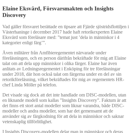
Elaine Eksvärd, Försvarsmakten och Insights
Discovery
Vad gäller försvaret berättade en tipsare att Fjärde sjöstridsflottiljen i
Västerhaninge i december 2017 hade haft retorikexperten Elaine
Eksvärd som föreläsare med: ”temat just ’dela in människor i 4
kategorier enligt färg’”.
Även militärer från Amfibieregementet närvarade under
föreläsningen, och en person därifrån bekräftade för mig att Elaine
talat om att dela upp människor i olika färger. Elaine har även
anlitats av Ledningsregementet i Enköping för tre föreläsningar
under 2018, där hon också talat om färgerna under en del av sin
retorikföreläsning, vilket bekräftades för mig av regementets HR-
chef Linda Möller på telefon.
Det visade sig dock att det inte handlade om DISC-modellen, utan
en liknande modell som kallas ”Insights Discovery”. Faktum är att
det finns ett stort antal modeller som liknar varandra, både DISC-
modeller och andra modeller, som har det gemensamt att de
använder sig av färgkodning för att dela in människor och saknar
vetenskaplig tillförlitlighet.
I Insights Discovery-modellen delar man in människor och deras