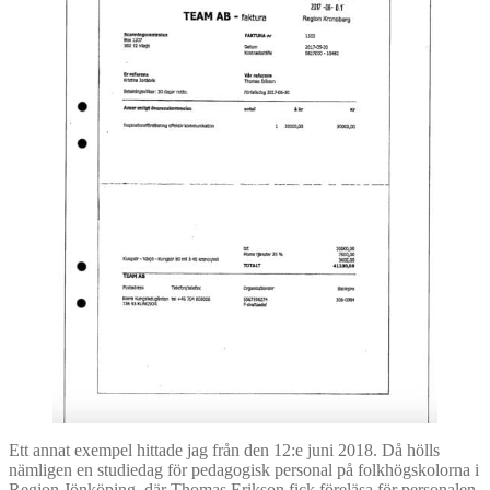
Ett annat exempel hittade jag från den 12:e juni 2018. Då hölls
nämligen en studiedag för pedagogisk personal på folkhögskolorna i
Region Jönköping, där Thomas Erikson fick föreläsa för personalen.