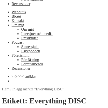
Recensioner
Webbutik
Blogg
Kontakt
Om mig
Om mig
Intervjuer och media
Pressbilder
Podcast
Sinnessjukt
Psykpodden
Föreläsning
Föreläsning
Författarbesök
Recensioner
kr
0.00
0 artiklar
Hem
/
Inlägg märkta ”Everything DISC”
Etikett:
Everything DISC