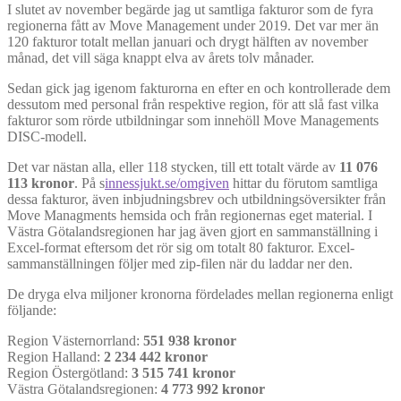
I slutet av november begärde jag ut samtliga fakturor som de fyra
regionerna fått av Move Management under 2019. Det var mer än
120 fakturor totalt mellan januari och drygt hälften av november
månad, det vill säga knappt elva av årets tolv månader.
Sedan gick jag igenom fakturorna en efter en och kontrollerade dem
dessutom med personal från respektive region, för att slå fast vilka
fakturor som rörde utbildningar som innehöll Move Managements
DISC-modell.
Det var nästan alla, eller 118 stycken, till ett totalt värde av
11 076
113 kronor
. På s
innessjukt.se/omgiven
hittar du förutom samtliga
dessa fakturor, även inbjudningsbrev och utbildningsöversikter från
Move Managments hemsida och från regionernas eget material. I
Västra Götalandsregionen har jag även gjort en sammanställning i
Excel-format eftersom det rör sig om totalt 80 fakturor. Excel-
sammanställningen följer med zip-filen när du laddar ner den.
De dryga elva miljoner kronorna fördelades mellan regionerna enligt
följande:
Region Västernorrland:
551 938 kronor
Region Halland:
2 234 442 kronor
Region Östergötland:
3 515 741 kronor
Västra Götalandsregionen:
4 773 992 kronor