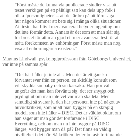
”Först måste de kunna via publicerade studier visa att
testet verkligen på ett pålitligt sätt kan dela upp folk i
olika ’personligheter’ – att det är bra på att förutsäga
hur någon kommer att bete sig i många olika situationer.
Att testet har blivit mer avancerat betyder ingenting om
det inte förmår detta. Annars är det som att man slår sig
för bröstet för att man gjort ett mer avancerat test för att
mäta förekomsten av enhörningar. Först måste man nog
visa att enhörningarna existerar.”
Magnus Lindwall, psykologiprofessorn från Göteborgs Universitet,
var inne på samma spår:
”Det här håller ju inte alls. Men det är ett ganska
förväntat svar från en person, en skicklig konsult som
vill skydda sin baby och sin kassako. Han gör väl
ungefär det man kan förvänta sig, det ser snyggt och
prydligt ut om man inte vet var man ska leta. Men
samtidigt så svarar ju den här personen inte på något av
huvudkritiken, som är att man bygger på en skräpig
modell som inte håller – DISC. Det är väldigt oklart om
han säger att man gör det fortfarande i DISC
Everything, och om man nu inte bygger på DISC
längre, vad bygger man då på? Det finns en väldig
otydlighet i det här. Så kritiken ligger ju fast: fortfarande